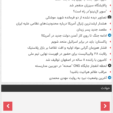
پالایشگاه سیزران منفجر شد
"سوپر ال‌نینو"در راه است؟
تصاویر دیده‌ نشده از دو فرمانده شهید موشکی
هشدار ارشدترین ژنرال آمریکا درباره محدودیت‌های نظامی علیه ایران
مقصد جدید پسر زیدان
ادامه جنگ تا روی کار آمدن دولت جدید در آمریکا!
پاکستان: باید در برابر اسرائیل متحد شویم
فشار هم‌زمان گرانی مواد اولیه و افت تقاضا بر بازار پلاستیک
رقابت ۲۸ والیبالیست برای حضور در فهرست نهایی تیم ملی
کامیون با راننده ۸ ساله در اصفهان توقیف شد
لحظه انفجار جایگاه CNG "صحنه" در دوربین مداربسته
مراقب علائم هپاتیت باشید!
آخرین وضعیت نبرد به روایت مهدی محمدی
حوادث