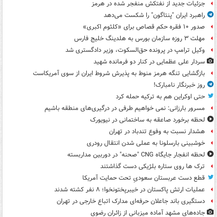
جزئیات جدید از نفتکش منفجر شده در هرمز
راهبرد ایران "پنتاگون" را شکست می‌دهد
صدور ۱۰ فقره حکم قصاص برای «کلثوم اکبری»
مهلت ۳ روزه سازمان بورس به هلدینگ خلیج فارس
وکیل ترامپ در پرونده حق‌السکوت، وزیر دادگستری شد
سردار علی عظمایی در کنار دو فرمانده شهید
بازگشایی تنگه هرمز منوط به پذیرش شروط ایران از سوی آمریکاست
روز خبرنگار نامبارک!
حتی اوکراین هم به ترکیه حمله کرد
مسرور بارزانی: نمی خواهیم طرفی در درگیری‌های منطقه باشیم
لحظه برخورد صاعقه به ساختمانی در نیویورک
هشدار نسبت به وفوع تندباد در تهران
خوشبینی بارسلونا به عملی شدن انتقال رودری
لحظه انفجار جایگاه CNG "صحنه" در دوربین مداربسته
ترک ها روی ستاره بلژیکی دست گذاشتند
قطع دست عربستان سعودیِ تحت حمایت آمریکا
عملیات ارتش پاکستان در خیبرپختونخوا؛ ۸ نفر کشته شدند
دستگیری باند جاعلان حرفه‌ای مدارک اتباع خارجی در تهران
جاده‌های مشهد آماده میزبانی از زائران رضوی