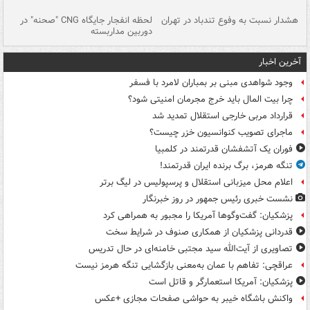
ای
هشدار نسبت به وفوع تندباد در تهران
لحظه انفجار جایگاه CNG "صحنه" در
دس
دوربین مداربسته
ات
آخرین اخبار
وجود شواهدی مبنی بر بمباران لامرد با فسفر
چرا بیت المال باید خرج مجرمان امنیتی شود؟
قرارداد مربی خارجی استقلال تمدید شد
ماجرای تصویب کنوانسیون خزر چیست؟
فوران یک آتشفشان قدرتمند در کلمبیا
تنگه هرمز، برگ برنده ایران قدرتمند!
اعلام محل میزبانی استقلال و پرسپولیس در لیگ برتر
نشست خبری رئیس جمهور در روز خبرنگار
پزشکیان: گفت‌وگوها آمریکا را مجبور به همراهی کرد
قدردانی پزشکیان از همکاری صنوف در شرایط سخت
تصاویری از آیت‌الله سید مجتبی خامنه‌ای در حال تدریس
عراقچی: تفاهم با عمان به‌معنی بازگشایی تنگه هرمز نیست
پزشکیان: آمریکا استعمارگر و قاتل است
واکنش باشگاه خیبر به حواشی صفحات مجازی +عکس