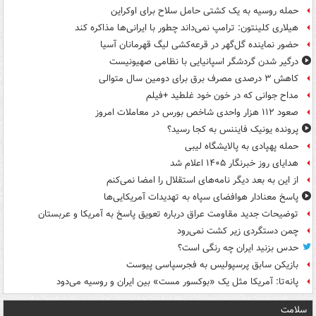
حمله روسیه به یک کشتی حامل سلاح برای اوکراین
هیلاری کلینتون: ترامپ نمی‌داند چطور با ایرانی‌ها مذاکره کند
حضور نماینده گل‌گهر در قرعه‌کشی لیگ قهرمانان آسیا
درگیر شدن گردشگر اسپانیایی با نظامی صهیونیست
کاهش ۳ درصدی مصرف برق برای دومین سال متوالی
مداح جوانی که در خون خود غلطید +فیلم
صعود ۱۱۲ هزار واحدی شاخص بورس در معاملات امروز
پرونده یونیک فایننس به کجا رسید؟
حمله پهپادی به پالایشگاه لیبی
هدایای روز خبرنگار ۱۴۰۵ اعلام شد
از این به بعد دیگر نامه‌های استقلال را امضا نمی‌کنم
پاسخ معنادار هوافضای سپاه به تهدیدات آمریکایی‌ها
توضیحات جدید مقاومت عراق درباره تعویق پاسخ به آمریکا و عربستان
چمن دستگردی زیر کشت نمی‌رود
حدس بزنید ایران چه رنگی است؟
بازیکن سابق پرسپولیس به فجرسپاسی پیوست
پانه‌تا: آمریکا مثل یک «بوکسور مست» بین ایران و روسیه می‌دود
سلامت