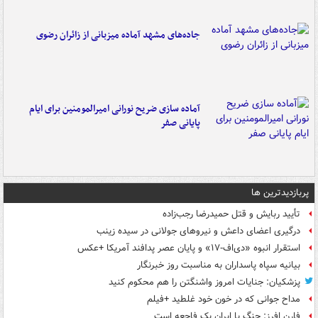
جاده‌های مشهد آماده میزبانی از زائران رضوی
آماده سازی ضریح نورانی امیرالمومنین برای ایام
پایانی صفر
پربازدیدترین ها
تأیید ربایش و قتل حمیدرضا رجب‌زاده
درگیری اعضای داعش و نیروهای جولانی در سیده زینب
استقرار انبوه «دی‌اف‑۱۷» و پایان عصر پدافند آمریکا +عکس
بیانیه سپاه پاسداران به مناسبت روز خبرنگار
پزشکیان: جنایات امروز واشنگتن را هم محکوم کنید
مداح جوانی که در خون خود غلطید +فیلم
فارن افرز: جنگ با ایران یک فاجعه است