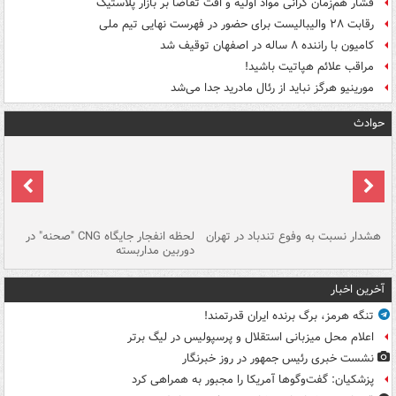
فشار هم‌زمان گرانی مواد اولیه و افت تقاضا بر بازار پلاستیک
رقابت ۲۸ والیبالیست برای حضور در فهرست نهایی تیم ملی
کامیون با راننده ۸ ساله در اصفهان توقیف شد
مراقب علائم هپاتیت باشید!
مورینیو هرگز نباید از رئال مادرید جدا می‌شد
حوادث
ای
هشدار نسبت به وفوع تندباد در تهران
لحظه انفجار جایگاه CNG "صحنه" در
دس
دوربین مداربسته
ات
آخرین اخبار
تنگه هرمز، برگ برنده ایران قدرتمند!
اعلام محل میزبانی استقلال و پرسپولیس در لیگ برتر
نشست خبری رئیس جمهور در روز خبرنگار
پزشکیان: گفت‌وگوها آمریکا را مجبور به همراهی کرد