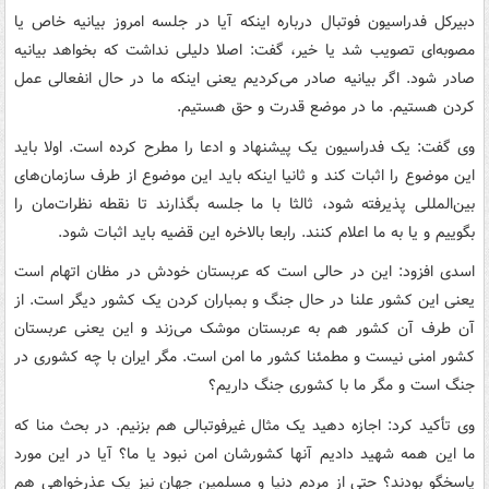
دبیرکل فدراسیون فوتبال درباره اینکه آیا در جلسه امروز بیانیه خاص یا
مصوبه‌ای تصویب شد یا خیر، گفت: اصلا دلیلی نداشت که بخواهد بیانیه
صادر شود. اگر بیانیه صادر می‌کردیم یعنی اینکه ما در حال انفعالی عمل
کردن هستیم. ما در موضع قدرت و حق هستیم.
وی گفت: یک فدراسیون یک پیشنهاد و ادعا را مطرح کرده است. اولا باید
این موضوع را اثبات کند و ثانیا اینکه باید این موضوع از طرف سازمان‌های
بین‌المللی پذیرفته شود، ثالثا با ما جلسه بگذارند تا نقطه نظرات‌مان را
بگوییم و یا به ما اعلام کنند. رابعا بالاخره این قضیه باید اثبات شود.
اسدی افزود: این در حالی است که عربستان خودش در مظان اتهام است
یعنی این کشور علنا در حال جنگ و بمباران کردن یک کشور دیگر است. از
آن طرف آن کشور هم به عربستان موشک می‌زند و این یعنی عربستان
کشور امنی نیست و مطمئنا کشور ما امن است. مگر ایران با چه کشوری در
جنگ است و مگر ما با کشوری جنگ داریم؟
وی تأکید کرد: اجازه دهید یک مثال غیرفوتبالی هم بزنیم. در بحث منا که
ما این همه شهید دادیم آنها کشورشان امن نبود یا ما؟ آیا در این مورد
پاسخگو بودند؟ حتی از مردم دنیا و مسلمین جهان نیز یک عذرخواهی هم