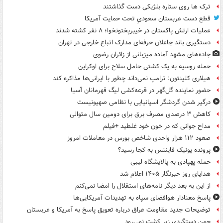
ترک ها روی ستاره بلژیکی دست گذاشتند
قطع دست عربستان سعودیِ تحت حمایت آمریکا
عملیات ارتش پاکستان در خیبرپختونخوا؛ ۸ نفر کشته شدند
دستگیری باند جاعلان حرفه‌ای مدارک اتباع خارجی در تهران
جاده‌های مشهد آماده میزبانی از زائران رضوی
حمله روسیه به یک کشتی حامل سلاح برای اوکراین
هیلاری کلینتون: ترامپ نمی‌داند چطور با ایرانی‌ها مذاکره کند
حضور نماینده گل‌گهر در قرعه‌کشی لیگ قهرمانان آسیا
درگیر شدن گردشگر اسپانیایی با نظامی صهیونیست
کاهش ۳ درصدی مصرف برق برای دومین سال متوالی
مداح جوانی که در خون خود غلطید +فیلم
صعود ۱۱۲ هزار واحدی شاخص بورس در معاملات امروز
پرونده یونیک فایننس به کجا رسید؟
حمله پهپادی به پالایشگاه لیبی
هدایای روز خبرنگار ۱۴۰۵ اعلام شد
از این به بعد دیگر نامه‌های استقلال را امضا نمی‌کنم
پاسخ معنادار هوافضای سپاه به تهدیدات آمریکایی‌ها
توضیحات جدید مقاومت عراق درباره تعویق پاسخ به آمریکا و عربستان
چمن دستگردی زیر کشت نمی‌رود