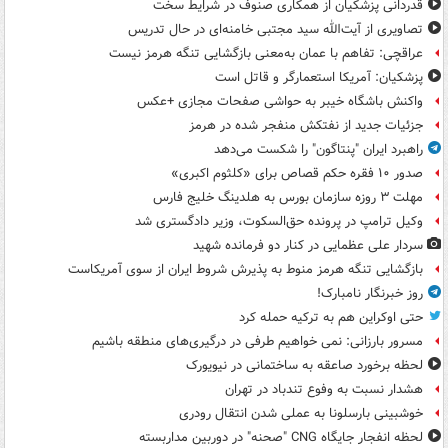
قدردانی پزشکیان از همکاری صنوف در شرایط سخت
تصاویری از آیت‌الله سید مجتبی خامنه‌ای در حال تدریس
عراقچی: تفاهم با عمان به‌معنی بازگشایی تنگه هرمز نیست
پزشکیان: آمریکا استعمارگر و قاتل است
واکنش باشگاه خیبر به حواشی صفحات مجازی +عکس
جزئیات جدید از نفتکش منفجر شده در هرمز
راهبرد ایران "پنتاگون" را شکست می‌دهد
صدور ۱۰ فقره حکم قصاص برای «کلثوم اکبری»
مهلت ۳ روزه سازمان بورس به هلدینگ خلیج فارس
وکیل ترامپ در پرونده حق‌السکوت، وزیر دادگستری شد
سردار علی عظمایی در کنار دو فرمانده شهید
بازگشایی تنگه هرمز منوط به پذیرش شروط ایران از سوی آمریکاست
روز خبرنگار نامبارک!
حتی اوکراین هم به ترکیه حمله کرد
مسرور بارزانی: نمی خواهیم طرفی در درگیری‌های منطقه باشیم
لحظه برخورد صاعقه به ساختمانی در نیویورک
هشدار نسبت به وفوع تندباد در تهران
خوشبینی بارسلونا به عملی شدن انتقال رودری
لحظه انفجار جایگاه CNG "صحنه" در دوربین مداربسته