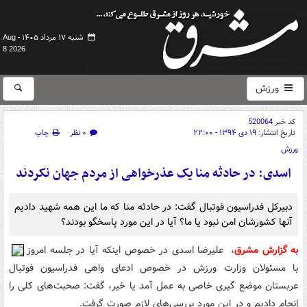
شنبه ۱۷ مرداد ۱۴۰۵ -
Aug
8 2026
ورزش
کد خبر
520064
تاریخ انتشار:
۱۹ دی ۱۳۹۴ - ۲۲:۰۰
۰ نظر
چاپ
ورزش
اسدی: در حادثه منا یک عذرخواهی از مردم جهان نکردند
دبیرکل فدراسیون فوتبال گفت: در حادثه منا که ما این همه شهید دادیم
آنها کشورشان امن نبود یا ما؟ آیا در این مورد پاسخگو بودند؟
به گزارش مشرق
، علیرضا اسدی در خصوص اینکه آیا در جلسه امروز
با مسئولان وزارت ورزش در خصوص ادعای واهی فدراسیون فوتبال
عربستان موضع گیری خاصی به عمل آمد یا خیر،‌ گفت: صحبت‌های کلی را
انجام دادیم و در این مورد بررسی‌های لازم صورت گرفت.