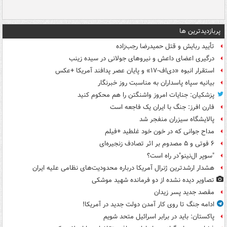
پربازدیدترین ها
تأیید ربایش و قتل حمیدرضا رجب‌زاده
درگیری اعضای داعش و نیروهای جولانی در سیده زینب
استقرار انبوه «دی‌اف‑۱۷» و پایان عصر پدافند آمریکا +عکس
بیانیه سپاه پاسداران به مناسبت روز خبرنگار
پزشکیان: جنایات امروز واشنگتن را هم محکوم کنید
فارن افرز: جنگ با ایران یک فاجعه است
پالایشگاه سیزران منفجر شد
مداح جوانی که در خون خود غلطید +فیلم
۶ فوتی و ۵ مصدوم بر اثر تصادف زنجیره‌ای
"سوپر ال‌نینو"در راه است؟
هشدار ارشدترین ژنرال آمریکا درباره محدودیت‌های نظامی علیه ایران
تصاویر دیده‌ نشده از دو فرمانده شهید موشکی
مقصد جدید پسر زیدان
ادامه جنگ تا روی کار آمدن دولت جدید در آمریکا!
پاکستان: باید در برابر اسرائیل متحد شویم