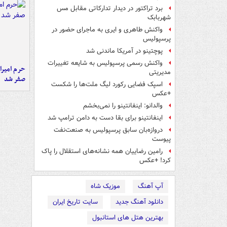
برد تراکتور در دیدار تدارکاتی مقابل مس
شهربابک
واکنش طاهری و ایری به ماجرای حضور در
پرسپولیس
پوچتینو در آمریکا ماندنی شد
واکنش رسمی پرسپولیس به شایعه تغییرات
حرم امیرا
مدیریتی
صفر شد
اسپک فضایی رکورد لیگ ملت‌ها را شکست
+عکس
والدانو: اینفانتینو را نمی‌بخشم
اینفانتینو برای بقا دست به دامن ترامپ شد
دروازه‌بان سابق پرسپولیس به صنعت‌نفت
پیوست
رامین رضاییان همه نشانه‌های استقلال را پاک
کرد! +عکس
آپ آهنگ
موزیک شاه
دانلود آهنگ جدید
سایت تاریخ ایران
بهترین هتل های استانبول