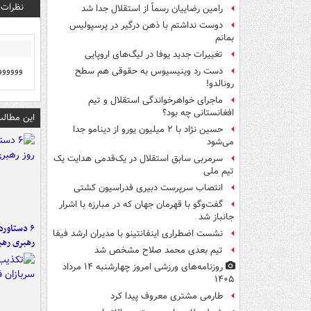
نظرات
رامین رضاییان رسماً از استقلال جدا شد
دوست نداشتم با ذهن درگیر در پرسپولیس
بمانم
تغییرات جدید یوفا در لیگ‌های اروپایی
وووووو
دست رد وینیسیوس به حقوقی هم سطح
رونالدو!
ماجرای خواهرخواندگی استقلال و تیم
افغانستانی چه بود؟
این مطالب
حسین نژاد با ۲ میلیون یورو از دینامو جدا
می‌شود
سرمربی سابق استقلال در یک‌قدمی هدایت یک
تیم ملی
انتصاب سرپرست دبیری فدراسیون کشتی
گفت‌وگو با قهرمان جهان که در مبارزه با اشرار
جانباز شد
نشست اضطراری اینفانتینو با مدیران ارشد فیفا
رهبری رهب
تیم بعدی محمد صلاح مشخص شد
روزنامه‌های ورزشی امروز چهارشنبه ۱۴ مرداد
۱۴۰۵
طارمی مشتری معروف پیدا کرد