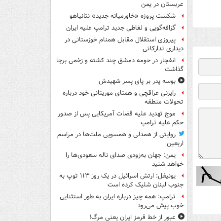
عربستان در یمن
شکست پروژه «خاورمیانه جدید» نتانیاهو
گزافه‌گویی و لفاظی جدید ترامپ علیه ایران
پیروزی استقلال مقابل همنام خوزستانی در
دیداری تدارکاتی
انفجار در حومه دمشق چند کشته و زخمی برجا
گذاشت
بوسه‌ پدر بر پای پسر شهیدش
رایزنی عراقچی و همتای موریتانی خود درباره
تحولات منطقه
موج تهدید علیه قضات آمریکایی پس از صدور
حکم علیه ترامپ
روایتی از همدلی و همسویی ملت‌ها در مراسم
اربعین
یمن: جهان به‌زودی صدای ناله سعودی‌ها را
خواهد شنید
یونیفل: ارتش اسرائیل در یک روز ۱۱۳ توپ به
جنوب لبنان شلیک کرده است
ترامپ: همه چیز درباره ایران به طور استثنایی
خوب پیش می‌رود
عبور از خط قرمز ایران یعنی مرگ!