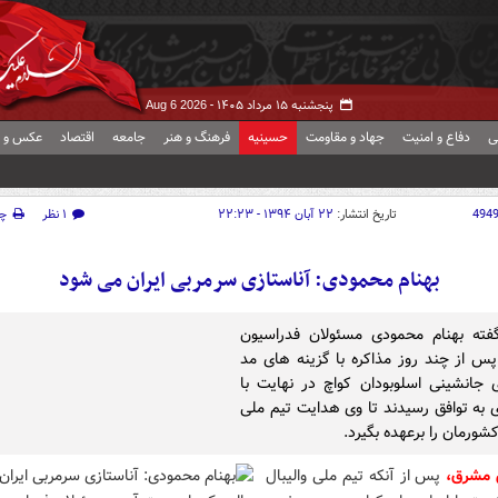
پنجشنبه ۱۵ مرداد ۱۴۰۵ -
Aug 6 2026
ی
دفاع و امنیت
جهاد و مقاومت
حسینیه
فرهنگ و هنر
جامعه
اقتصاد
عکس و ف
494
تاریخ انتشار:
۲۲ آبان ۱۳۹۴ - ۲۲:۲۳
۱ نظر
چ
بهنام محمودی: آناستازی سرمربی ایران می شود
گفته بهنام محمودی مسئولان فدراسیون
 پس از چند روز مذاکره با گزینه های مد
ی جانشینی اسلوبودان کواچ در نهایت با
ی به توافق رسیدند تا وی هدایت تیم ملی
کشورمان را برعهده بگیرد.
 مشرق،
پس از آنکه تیم ملی والیبال