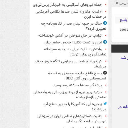
بررسی: 0
حمله نیروهای اسرائیلی به خبرنگار پرس‌تی‌وی
«ضربه مغزی» شدن صدها نظامی آمریکایی
در حملات ایران
پاسخ
جنگ در جبهه لبنان بعد از تفاهم‌نامه چه
وووو
تغییری کرده؟
ترامپ در حال سوختن در آتشی خودساخته
ایران را تست نکنید! جاده‌ی خشم ایران!
واکنش سفارت ایران به بیانیه مغرضانه
نمایندگان پارلمان اتریش
کریدورهای شمالی و جنوبی تنگه هرمز حذف
می‌شوند
پاسخ قاطع ملیحه محمدی به نسخه
تسلیم‌طلبی روی آنتن BBC
پرشدگی سدها به ۵۸درصد رسید
بازدید وزیر نیرو از روند برق‌رسانی به واحدهای
صنعتی بازسازی‌شده
زنجیرهایی که آمریکا را به زیر سطح آب
می‌کشند!
تثبیت دستاوردهای نظامی ایران در مرزهای
غربی در سایه جنگ رمضان