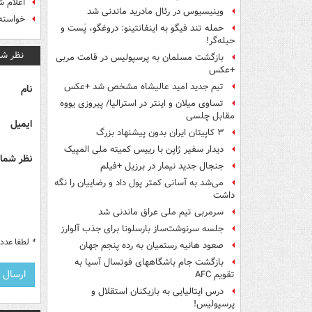
اعلام ش
وینیسیوس در رئال مادرید ماندنی شد
خواسته 
حمله تند فیگو به اینفانتینو: دروغگو، پَست‌ و
حیله‌گر!
نظر شم
بازگشت مسلمان به پرسپولیس در قامت مربی
+عکس
تیم جدید امید عالیشاه مشخص شد +عکس
نام
تساوی میلان و اینتر در استرالیا/ پیروزی یووه
مقابل چلسی
ایمیل
۳ کاپیتان ایران بدون پیشنهاد بزرگ
دیدار سفیر ژاپن با رییس کمیته ملی المپیک
نظر شما 
جنجال جدید نیمار در برزیل +فیلم
می‌شد به آسانی کمتر پول داد و رضاییان را نگه
داشت
سرمربی تیم ملی عراق ماندنی شد
جلسه سرنوشت‌ساز بارسلونا برای جذب آلوارز
*
لطفا عدد م
صعود هانیه رستمیان به رده پنجم جهان
بازگشت جام باشگاههای فوتسال آسیا به
تقویم AFC
درس ایتالیایی‌ به بازیکنان استقلال و
پرسپولیس!