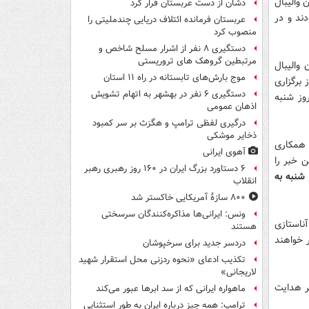
 والیبال
دشان از دست عربستان فرار کرد
دند و در
عربستان فرمانده ائتلاف دریایی چندملیتی را
منصوب کرد
دستگیری ۸ نفر از اشرار مسلح شاخص و
مرتبطین گروهک های تروریستی
والیبال
موج بارش‌های تابستانه در راه ۱۱ استان
 برگزاری
دستگیری ۶ نفر در بهشهر به اتهام تشویش
روز شنبه
اذهان عمومی
درگیری لفظی ترامپ و هگزث بر سر کمبود
ذخایر موشکی
ن همکاری
آهوی ایرانی
 خبر را
۶ دستاورد بزرگ ایران در ۱۶۰ روز رهبری رهبر
 شنبه به
انقلاب
۸۰۰ سازۀ آمریکایی خاکستر شد
ونس: ایرانی‌ها مذاکره‌کنندگان سرسختی
ناستازی
هستند
ر خواهند
دردسر جدید برای سرخپوشان
تکذیب ادعای «نحوه ردزنی محل استقرار شهید
لاریجانی»
ضر هدایت
ماهواره ایرانی که از سد ابرها عبور می‌کند
ترامپ: همه چیز درباره ایران به طور استثنایی