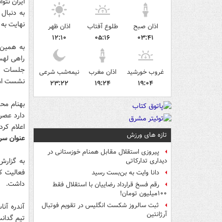
ایران نتو
به دنبال 
نهایت به 
اذان صبح
طلوع آفتاب
اذان ظهر
۱۲:۱۰
۰۵:۱۶
۰۳:۴۱
به همین 
راهی لهست
جلسات پرت
غروب خورشید
اذان مغرب
نیمه‌شب شرعی
نشست امضا
۲۳:۲۲
۱۹:۲۴
۱۹:۰۴
بهنام محم
دارد عصر
اعلام کر
تازه های ورزش
عنوان سرم
پیروزی استقلال مقابل همنام خوزستانی در
به گزارش
دیداری تدارکاتی
فعالیت کن
دانا وایت به بن‌بست رسید
داشت.
رقم فسخ قرارداد رضاییان با استقلال فقط
۱۰۰میلیون تومان!
ثبت سالروز شکست انگلیس در تقویم فوتبال
آندره آنا
آرژانتین
تیم گدانس