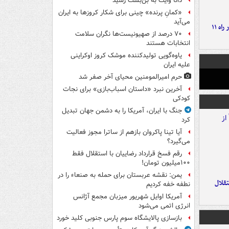
دانا وایت به بن‌بست رسید
«کمانِ پرنده» چینی برای شکار کروزها به ایران
می‌آید
موج بارش‌های تابستانه در راه ۱۱
۷۰ درصد از صهیونیست‌ها نگران سلامت
انتخابات هستند
یاوه‌گویی تولیدکننده موشک کروز اوکراینی
علیه ایران
حرم امیرالمومنین محیای آخر صفر شد
آخرین نبرد «داستان اسباب‌بازی» برای نجات
کودکی
جنگ با ایران، آمریکا را به دشمن جهان تبدیل
کرد
آیا تینا پاکروان بازهم از ساترا مجوز فعالیت
می‌گیرد؟
رقم فسخ قرارداد رضاییان با استقلال فقط
۱۰۰میلیون تومان!
یمن: نقشه عربستان برای حمله به صنعاء را در
تقلال
نطفه خفه کردیم
آمریکا اوایل شهریور میزبان مجمع آژانس
انرژی اتمی می‌شود
بازسازی پالایشگاه سوم پارس جنوبی کلید خورد