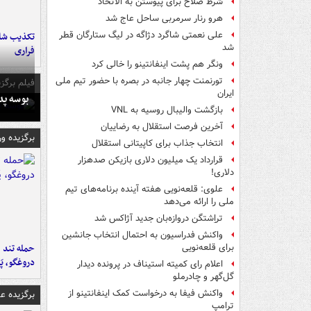
شرط صلاح برای پیوستن به الاتحاد
هرو رنار سرمربی ساحل عاج شد
علی نعمتی شاگرد دژاگه در لیگ ستارگان قطر
تکذیب شای
شد
فراری
ونگر هم پشت اینفانتینو را خالی کرد
تورنمنت چهار جانبه در بصره با حضور تیم ملی
فیلم برگزی
ایران
بوسه‌ پ
بازگشت والیبال روسیه به VNL
آخرین فرصت استقلال به رضاییان
برگزیده و
انتخاب جذاب برای کاپیتانی استقلال
قرارداد یک میلیون دلاری بازیکن صدهزار
دلاری!
علوی: قلعه‌نویی هفته آینده برنامه‌های تیم
ملی را ارائه می‌دهد
تراِشتگن دروازه‌بان جدید آژاکس شد
واکنش فدراسیون به احتمال انتخاب جانشین
حمله تند ف
برای قلعه‌نویی
دروغگو، پَ
اعلام رای کمیته استیناف در پرونده دیدار
گل‌گهر و چادرملو
واکنش فیفا به درخواست کمک اینفانتینو از
برگزیده 
ترامپ