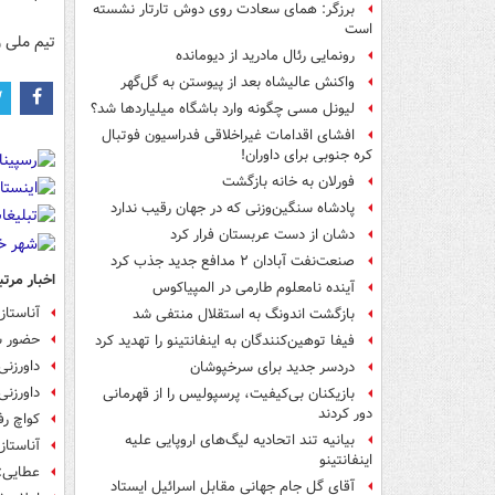
برزگر: همای سعادت روی دوش تارتار نشسته
است
تیم ملی والی
رونمایی رئال مادرید از دیومانده
واکنش عالیشاه بعد از پیوستن به گل‌گهر
لیونل مسی چگونه وارد باشگاه میلیاردها شد؟
افشای اقدامات غیراخلاقی فدراسیون فوتبال
کره جنوبی برای داوران!
فورلان به خانه بازگشت
پادشاه سنگین‌وزنی که در جهان رقیب ندارد
دشان از دست عربستان فرار کرد
صنعت‌نفت آبادان ۲ مدافع جدید جذب کرد
اخبار مرتب
آینده نامعلوم طارمی در المپیاکوس
آناستاز
بازگشت اندونگ به استقلال منتفی شد
حضور س
فیفا توهین‌کنندگان به اینفانتینو را تهدید کرد
داورزنی
دردسر جدید برای سرخپوشان
داورزنی
بازیکنان بی‌کیفیت، پرسپولیس را از قهرمانی
دور کردند
کواچ رف
بیانیه تند اتحادیه لیگ‌های اروپایی علیه
آناستاز
اینفانتینو
عطایی: 
آقای گل جام جهانی مقابل اسرائیل ایستاد