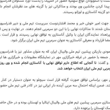
انست با اسلوبودان کواچ سهمیه حضور در المپیک را بدست آورد مسئولان فدراسیون
پیدا کردن جانشین وی بودند و مذاکراتی نیز با گزینه های مد نظرشان انجام دا
دو گزینه آناستازی و لوزانو رسیدند.
جهت امیر خوش خبر و محمد افشاردوست سرپرست تیم ملی و دبیر فدراسیون 
ان شدند تا مذاکرات نهایی را با این دو سرمربی انجام دهند. در نهایت و پس از
عداد نمایندگان ایران با وکیل آناستازی به توافق نهایی رسیدند و قرار است 
 قرارداد و معرفی آناستازی به عنوان سرمربی تیم ملی ایران برگزار شود.
ودی بازیکن پیشین تیم ملی والیبال ایران که به عنوان مشاور نیز با فدراسیو
 جمعه با حضور در غرفه خبرگزازی مهر در نمایشگاه مطبوعات و خبرگزاری ها این
د و گفت:
تا آنجایی که اطلاع دارم توافق نهایی با آناستازی انجام شده و وی روز
ربی تیم ملی ایران انتخاب خواهد شد.
 مهر، براساس توافق صورت گرفته قرار است سیچلو به عنوان دستیار در کنار آ
د. ضمن اینکه احتمال سه مربی آینده دار ایرانی نیز در کادر فنی تیم ملی حضو
ستازی سرمربی پیشین تیم های ملی والیبال ایتالیا و لهستان بوده و در حال حا
ک لهستان را برعهده دارد.