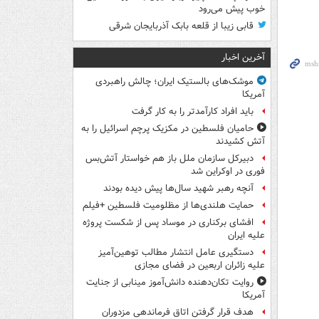
خوب پیش می‌رود
قابی زیبا از قلعه بابک آذربایجان شرقی
آخرین اخبار
موشک‌های بالستیک ایران؛ چالش راهبردی
آمریکا
باید افراد کارآمدتر را به کار گرفت
حامیان فلسطین در مکزیک پرچم اسرائیل را به
آتش کشیدند
دبیرکل سازمان ملل باز هم خواستار آتش‌بس
فوری در اوکراین شد
آنچه رهبر شهید سال‌ها پیش دیده بودند
حمایت هلندی‌ها از مظلومیت فلسطین +فیلم
افشای برکناری در موساد پس از شکست پروژه
علیه ایران
دستگیری عامل انتشار مطالب توهین‌آمیز
علیه زائران اربعین در فضای مجازی
روایت تکان‌دهنده دانش‌آموز مینابی از جنایت
آمریکا
هدف قرار گرفتن اتاق‌ فرماندهی مزدوران