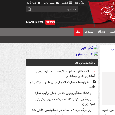
RSS
آرشیو
تماس با ما
دربارهٔ ما
MASHREGH
NEWS
یلم
دیدگاه
پیوندها
بازار
اپ
پربازدیدترین ها
بیانیه خانواده شهید لاریجانی درباره برخی
گمانه‌زنی‌های رسانه‌ای
ماهواره‌ها خسارت انفجار جبل‌علی امارت را لو
دادند
پادشاه سنگین‌وزنی که در جهان رقیب ندارد
یاوه‌گویی تولیدکننده موشک کروز اوکراینی
علیه ایران
راز مرگ مرد ۷۲ ساله در تهرانپارس فاش شد