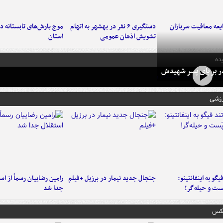
عه معافیت سربازان
دستگیری ۶ نفر در بهشهر به اتهام
تشویش اذهان عمومی
استان
ده
در بر پای پسر شهیدش
رزشی
یگو به اینفانتینو:
جنجال جدید نیمار در برزیل +فیلم
رامین رضاییان رسماً از اس
ست‌ و حیله‌گر!
جدا شد
عکس