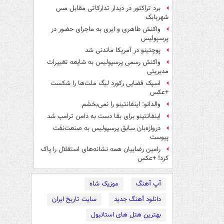
برد تراکتور در دیدار تدارکاتی مقابل مس
شهربابک
واکنش طاهری و ایری به ماجرای حضور در
پرسپولیس
پوچتینو در آمریکا ماندنی شد
واکنش رسمی پرسپولیس به شایعه تغییرات
مدیریتی
اسپک فضایی رکورد لیگ ملت‌ها را شکست
+عکس
والدانو: اینفانتینو را نمی‌بخشم
اینفانتینو برای بقا دست به دامن ترامپ شد
دروازه‌بان سابق پرسپولیس به صنعت‌نفت
پیوست
رامین رضاییان همه نشانه‌های استقلال را پاک
کرد! +عکس
آپ آهنگ
موزیک شاه
دانلود آهنگ جدید
سایت تاریخ ایران
بهترین هتل های استانبول