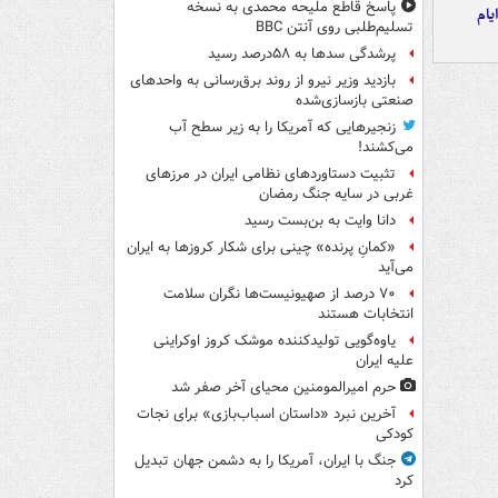
پاسخ قاطع ملیحه محمدی به نسخه
یام
تسلیم‌طلبی روی آنتن BBC
پرشدگی سدها به ۵۸درصد رسید
بازدید وزیر نیرو از روند برق‌رسانی به واحدهای
صنعتی بازسازی‌شده
زنجیرهایی که آمریکا را به زیر سطح آب
می‌کشند!
تثبیت دستاوردهای نظامی ایران در مرزهای
غربی در سایه جنگ رمضان
دانا وایت به بن‌بست رسید
«کمانِ پرنده» چینی برای شکار کروزها به ایران
می‌آید
۷۰ درصد از صهیونیست‌ها نگران سلامت
انتخابات هستند
یاوه‌گویی تولیدکننده موشک کروز اوکراینی
علیه ایران
حرم امیرالمومنین محیای آخر صفر شد
آخرین نبرد «داستان اسباب‌بازی» برای نجات
کودکی
جنگ با ایران، آمریکا را به دشمن جهان تبدیل
کرد