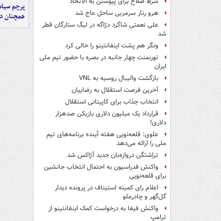
شرط صلاح برای پیوستن به الاتحاد
پرچم سیاه
هرو رنار سرمربی ساحل عاج شد
همچنان در
علی نعمتی شاگرد دژاگه در لیگ ستارگان قطر
شد
ونگر هم پشت اینفانتینو را خالی کرد
تورنمنت چهار جانبه در بصره با حضور تیم ملی
ایران
بازگشت والیبال روسیه به VNL
آخرین فرصت استقلال به رضاییان
انتخاب جذاب برای کاپیتانی استقلال
قرارداد یک میلیون دلاری بازیکن صدهزار
دلاری!
علوی: قلعه‌نویی هفته آینده برنامه‌های تیم
ملی را ارائه می‌دهد
تراِشتگن دروازه‌بان جدید آژاکس شد
واکنش فدراسیون به احتمال انتخاب جانشین
برای قلعه‌نویی
اعلام رای کمیته استیناف در پرونده دیدار
گل‌گهر و چادرملو
واکنش فیفا به درخواست کمک اینفانتینو از
ترامپ