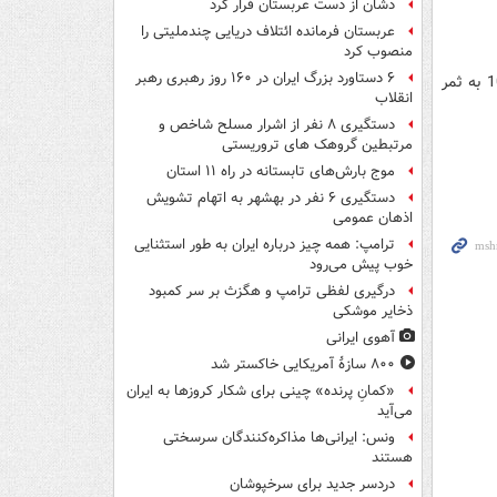
دشان از دست عربستان فرار کرد
عربستان فرمانده ائتلاف دریایی چندملیتی را
منصوب کرد
۶ دستاورد بزرگ ایران در ۱۶۰ روز رهبری رهبر
کریم انصاری‌فرد از ابتدا در ترکیب پانیونیوس حضور داشت و گل اول بازی را در دقیقه 10 به ثمر
انقلاب
دستگیری ۸ نفر از اشرار مسلح شاخص و
مرتبطین گروهک های تروریستی
موج بارش‌های تابستانه در راه ۱۱ استان
دستگیری ۶ نفر در بهشهر به اتهام تشویش
اذهان عمومی
ترامپ: همه چیز درباره ایران به طور استثنایی
خوب پیش می‌رود
درگیری لفظی ترامپ و هگزث بر سر کمبود
ذخایر موشکی
آهوی ایرانی
۸۰۰ سازۀ آمریکایی خاکستر شد
«کمانِ پرنده» چینی برای شکار کروزها به ایران
می‌آید
ونس: ایرانی‌ها مذاکره‌کنندگان سرسختی
هستند
دردسر جدید برای سرخپوشان