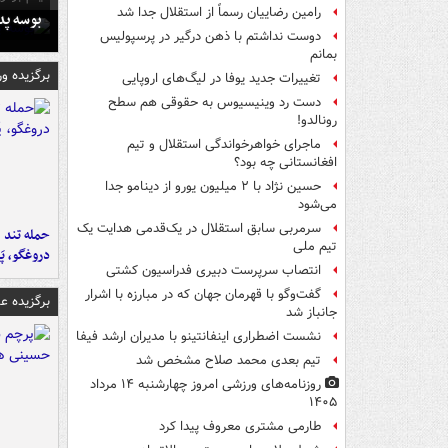
رامین رضاییان رسماً از استقلال جدا شد
بوسه‌ پ
دوست نداشتم با ذهن درگیر در پرسپولیس
بمانم
برگزیده و
تغییرات جدید یوفا در لیگ‌های اروپایی
دست رد وینیسیوس به حقوقی هم سطح
رونالدو!
ماجرای خواهرخواندگی استقلال و تیم
افغانستانی چه بود؟
حسین نژاد با ۲ میلیون یورو از دینامو جدا
می‌شود
سرمربی سابق استقلال در یک‌قدمی هدایت یک
حمله تند ف
تیم ملی
دروغگو، پَ
انتصاب سرپرست دبیری فدراسیون کشتی
گفت‌وگو با قهرمان جهان که در مبارزه با اشرار
برگزیده 
جانباز شد
نشست اضطراری اینفانتینو با مدیران ارشد فیفا
تیم بعدی محمد صلاح مشخص شد
روزنامه‌های ورزشی امروز چهارشنبه ۱۴ مرداد
۱۴۰۵
طارمی مشتری معروف پیدا کرد