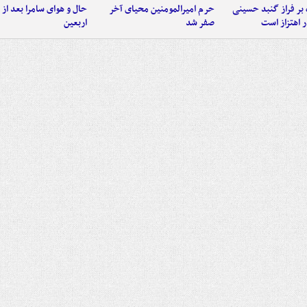
 بر فراز گنبد حسینی
حرم امیرالمومنین محیای آخر
حال و هوای سامرا بعد از ا
 اهتزاز است
صفر شد
اربعین