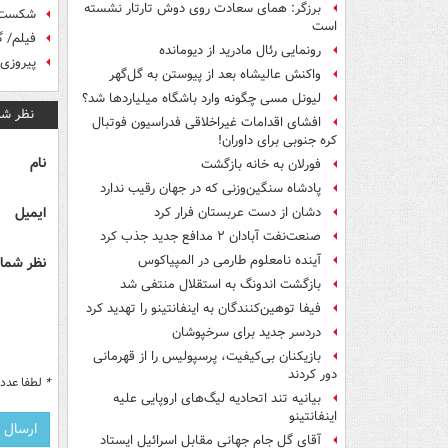
برزگر: همای سعادت روی دوش تارتار نشسته
شکست پ
است
فیلم/ گل 3 امتیازی انصاری‌فرد 
رونمایی رئال مادرید از دیومانده
پیروزی 
واکنش عالیشاه بعد از پیوستن به گل‌گهر
لیونل مسی چگونه وارد باشگاه میلیاردها شد؟
نظر شم
افشای اقدامات غیراخلاقی فدراسیون فوتبال
کره جنوبی برای داوران!
نام
فورلان به خانه بازگشت
پادشاه سنگین‌وزنی که در جهان رقیب ندارد
ایمیل
دشان از دست عربستان فرار کرد
صنعت‌نفت آبادان ۲ مدافع جدید جذب کرد
آینده نامعلوم طارمی در المپیاکوس
نظر شما 
بازگشت اندونگ به استقلال منتفی شد
فیفا توهین‌کنندگان به اینفانتینو را تهدید کرد
دردسر جدید برای سرخپوشان
بازیکنان بی‌کیفیت، پرسپولیس را از قهرمانی
دور کردند
*
لطفا عدد م
بیانیه تند اتحادیه لیگ‌های اروپایی علیه
اینفانتینو
آقای گل جام جهانی مقابل اسرائیل ایستاد