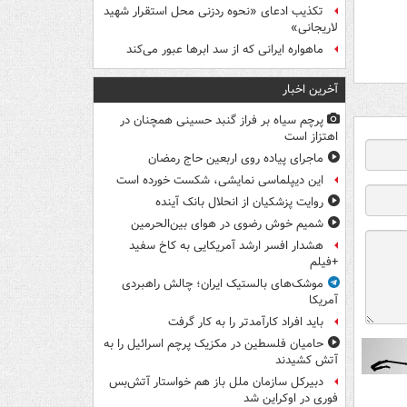
تکذیب ادعای «نحوه ردزنی محل استقرار شهید
لاریجانی»
ماهواره ایرانی که از سد ابرها عبور می‌کند
آخرین اخبار
پرچم سیاه بر فراز گنبد حسینی همچنان در
اهتزاز است
ماجرای پیاده روی اربعین حاج رمضان
این دیپلماسی نمایشی، شکست خورده است
روایت پزشکیان از انحلال بانک آینده
شمیم خوش رضوی در هوای بین‌الحرمین
هشدار افسر ارشد آمریکایی به کاخ سفید
+فیلم
موشک‌های بالستیک ایران؛ چالش راهبردی
آمریکا
باید افراد کارآمدتر را به کار گرفت
حامیان فلسطین در مکزیک پرچم اسرائیل را به
آتش کشیدند
دبیرکل سازمان ملل باز هم خواستار آتش‌بس
فوری در اوکراین شد