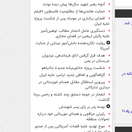
آنچه رهبر شهید سال‌ها پیش دیده بودند
حمایت هلندی‌ها از مظلومیت فلسطین +فیلم
افشای برکناری در موساد پس از شکست پروژه
علیه ایران
دستگیری عامل انتشار مطالب توهین‌آمیز
علیه زائران اربعین در فضای مجازی
روایت تکان‌دهنده دانش‌آموز مینابی از جنایت
آمریکا
هدف قرار گرفتن اتاق‌ فرماندهی مزدوران
عربستان در یمن
شکست پروژه «خاورمیانه جدید» نتانیاهو
گزافه‌گویی و لفاظی جدید ترامپ علیه ایران
پیروزی استقلال مقابل همنام خوزستانی در
دیداری تدارکاتی
انفجار در حومه دمشق چند کشته و زخمی برجا
گذاشت
بوسه‌ پدر بر پای پسر شهیدش
موج بارش‌های تابستانه در راه ۱۱
رایزنی عراقچی و همتای موریتانی خود درباره
تحولات منطقه
موج تهدید علیه قضات آمریکایی پس از صدور
حکم علیه ترامپ