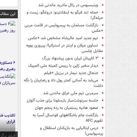
وینیسیوس در رئال مادرید ماندنی شد
حمله تند فیگو به اینفانتینو: دروغگو، پَست‌ و
این مطالب
حیله‌گر!
بازگشت مسلمان به پرسپولیس در قامت مربی
+عکس
تیم جدید امید عالیشاه مشخص شد +عکس
تساوی میلان و اینتر در استرالیا/ پیروزی یووه
مقابل چلسی
۳ کاپیتان ایران بدون پیشنهاد بزرگ
دیدار سفیر ژاپن با رییس کمیته ملی المپیک
رهبری رهب
جنجال جدید نیمار در برزیل +فیلم
می‌شد به آسانی کمتر پول داد و رضاییان را نگه
داشت
سرمربی تیم ملی عراق ماندنی شد
جلسه سرنوشت‌ساز بارسلونا برای جذب آلوارز
صعود هانیه رستمیان به رده پنجم جهان
تکذیب شای
بازگشت جام باشگاههای فوتسال آسیا به
تقویم AFC
فراری
درس ایتالیایی‌ به بازیکنان استقلال و
پرسپولیس!
فیلم برگزی