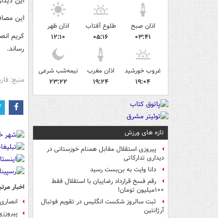
این دیدار در نه
این مصاف 
اذان صبح
طلوع آفتاب
اذان ظهر
۱۲:۱۰
۰۵:۱۶
۰۳:۴۱
رساند.
غروب خورشید
اذان مغرب
نیمه‌شب شرعی
منبع: فا
۲۳:۲۲
۱۹:۲۴
۱۹:۰۴
تازه های ورزش
پیروزی استقلال مقابل همنام خوزستانی در
دیداری تدارکاتی
دانا وایت به بن‌بست رسید
رقم فسخ قرارداد رضاییان با استقلال فقط
اخبار مرتب
۱۰۰میلیون تومان!
انصاری‌فرد 8 دقیقه بازی کرد
ثبت سالروز شکست انگلیس در تقویم فوتبال
آرژانتین
پیروززی پانی