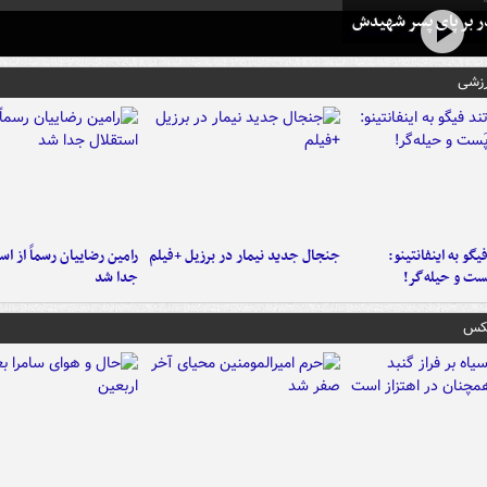
در بر پای پسر شهیدش
رزشی
یگو به اینفانتینو:
جنجال جدید نیمار در برزیل +فیلم
رامین رضاییان رسماً از اس
ست‌ و حیله‌گر!
جدا شد
عکس