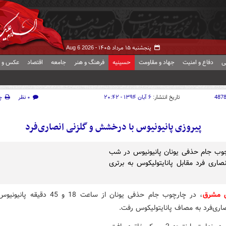
پنجشنبه ۱۵ مرداد ۱۴۰۵ -
Aug 6 2026
ی
دفاع و امنیت
جهاد و مقاومت
حسینیه
فرهنگ و هنر
جامعه
اقتصاد
عکس و ف
487
تاریخ انتشار:
۶ آبان ۱۳۹۴ - ۲۰:۴۲
۰ نظر
چ
پیروزی پانیونیوس با درخشش و گلزنی انصاری‌فرد
وب جام حذفی یونان پانیونیوس در شب
نصاری فرد مقابل پانایتولیکوس به برتری
ش مشرق
، در چارچوب جام حذفی یونان از ساعت 18 و 45 دقیقه پ
اری‌فرد به مصاف پانایتولیکوس رفت.