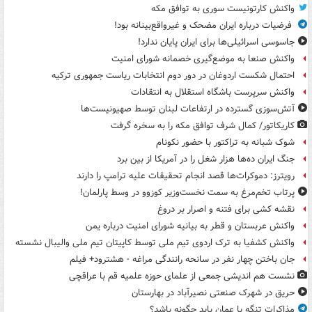
واکنش کارتونیست سوری به توافق مکه
فرضیات درباره ایران مضحک و غیرواقع‌بینانه بود!
جاسوسی اسرائیلی‌ها برای ایران پایان ندارد!
واکنش صنعا به موضع‌گیری خصمانه شورای امنیت
احتمال شکست اردوغان در دور دوم انتخابات ریاست جمهوری ترکیه
واکنش سرپرست باشگاه استقلال به انتقادات
آتش‌سوزی گسترده در ارتفاعات لبنان توسط صهیونیست‌ها
کاریکاتور/ کمال شرف توافق مکه را به سخره گرفت
شوک شبانه به تراکتور با حضور نکونام
جنگ ایران ده‌ها هزار شغل را در آمریکا از بین برد
رویترز: دموکرات‌ها قصد انجام تحقیقات علیه ترامپ را دارند
پرتاب تخم‌مرغ به سمت نخست‌وزیر کوزوو در وسط پارلمان!
نقشه کشی برای فتنه و اصرار بر دروغ
واکنش عربستان و قطر به بیانیه شورای امنیت درباره یمن
واکنش کشفیا به ترک اردوی تیم ملی توسط کاپیتان تیم ملی والیبال نشسته
جان باختن چهار نفر در سانحه رانندگی مراغه - هشترود+ فیلم
نشست هم اندیشی جمعی از علمای حوزه علمیه قم با عراقچی
حریق در شهرک صنعتی نصیرآباد در بهارستان
مذاکرات تنگه با عمان باید چگونه باشد؟