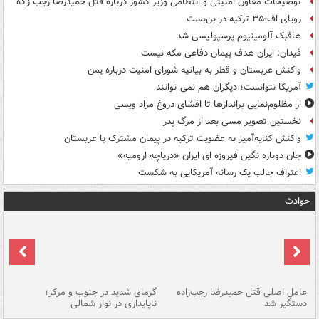
توضیحات معاون امنیتی و انتظامی وزیر کشور درباره قتل حمیدرضا رجب زاده
رویای اف-۳۵ ترکیه در بن‌بست
هافبک آلومینیوم پرسپولیسی شد
فیدان: ایران هدف پیمان دفاعی مکه نیست
واکنش عربستان و قطر به بیانیه شورای امنیت درباره یمن
آمریکا نتوانست؛ دیگران هم نمی توانند
از مظلوم‌نمایی براندازها تا افشای دروغ مراد ویسی
نخستین تصویر مسی بعد از مرگ پدر
واکنش کنایه‌آمیز به عضویت ترکیه در پیمان مشترک با عربستان
جان دوباره نگین فیروزه ای ایران «دریاچه ارومیه»
اعتراف جالب یک رسانه آمریکایی به شکست
حوادث
عامل اصلی قتل حمیدرضا رجب‌زاده
گرمای شدید در جنوب و مرکز؛
جا
دستگیر شد
ناپایداری در نوار شمالی
مر