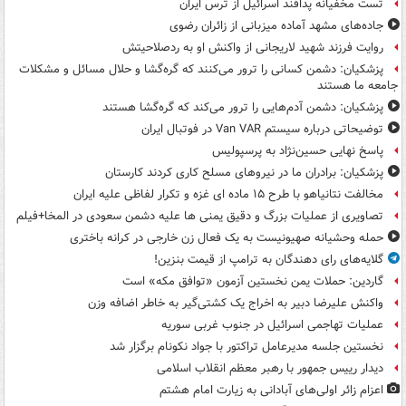
تست مخفیانه پدافند اسرائیل از ترس ایران
جاده‌های مشهد آماده میزبانی از زائران رضوی
روایت فرزند شهید لاریجانی از واکنش او به ردصلاحیتش
پزشکیان: دشمن کسانی را ترور می‌کنند که گره‌گشا و حلال مسائل و مشکلات
جامعه ما هستند
پزشکیان: دشمن آدم‌هایی را ترور می‌کند که گره‌گشا هستند
توضیحاتی درباره سیستم Van VAR در فوتبال ایران
پاسخ نهایی حسین‌نژاد به پرسپولیس
پزشکیان: برادران ما در نیروهای مسلح کاری کردند کارستان
مخالفت نتانیاهو با طرح ۱۵ ماده ای غزه و تکرار لفاظی علیه ایران
تصاویری از عملیات بزرگ و دقیق یمنی ها علیه دشمن سعودی در المخا+فیلم
حمله وحشیانه صهیونیست به یک فعال زن خارجی در کرانه باختری
گلایه‌های رای دهندگان به ترامپ از قیمت بنزین!
گاردین: حملات یمن نخستین آزمون «توافق مکه» است
واکنش علیرضا دبیر به اخراج یک کشتی‌گیر به خاطر اضافه وزن
عملیات تهاجمی اسرائیل در جنوب غربی سوریه
نخستین جلسه مدیرعامل تراکتور با جواد نکونام برگزار شد
دیدار رییس جمهور با رهبر معظم انقلاب اسلامی
اعزام زائر اولی‌های آبادانی به زیارت امام هشتم