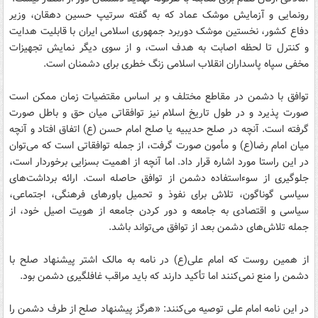
رونمایی و آزمایش موشک عماد که به گفته سرتیپ حسین دهقان، وزیر
دفاع کشور، نخستین موشک دوربرد جمهوری اسلامی ایران با قابلیت هدایت
و کنترل تا لحظه اصابت به هدف است، و از سوی دیگر نمایش تجهیزات
مخفی سپاه پاسداران انقلاب اسلامی زنگ خطری برای دشمنان است.
توافق با دشمن در مقاطع مختلف و بر اساس مقتضیات زمان ممکن است
صورت پذیرد و در طول تاریخ اسلام نیز توافقاتی میان حق و باطل صورت
گرفته است. آنچه در صلح حدیبیه یا صلح امام حسن (ع) اتفاق افتاد و آنچه
میان امام رضا(ع) و مأمون صورت گرفت، از جمله توافقاتی است که می‌توان
در این راستا مورد اشاره قرار داد. اما آنچه از اهمیت بسزایی برخوردار است،
جلوگیری از سوءاستفاده دشمن از توافق حاصله است. ارائه برداشت‌های
سیاسی گوناگون، تلاش برای نفوذ و تحمیل باورهای فرهنگی، اجتماعی،
سیاسی و اقتصادی به جامعه و دور کردن جامعه از هویت اصیل خود، از
جمله تلاش‌های دشمن بعد از توافق می‌تواند باشد.
از همین روست که امام علی(ع) در نامه به مالک اشتر پیشنهاد صلح با
دشمن را منع نمی‌کنند اما تأکید دارند که باید مراقب غافلگیری دشمن بود.
در این نامه امام علی توصیه می‌کنند: «هرگز پیشنهاد صلح از طرف دشمن را