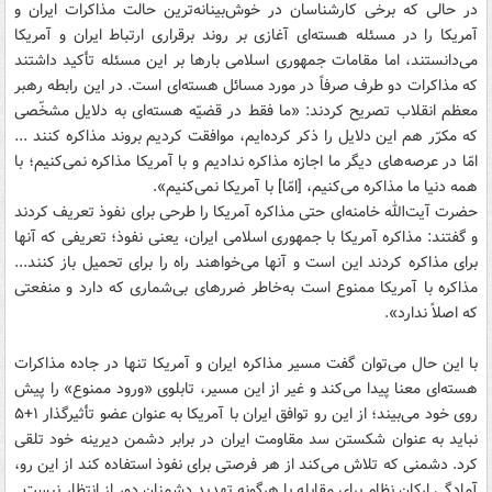
در حالی که برخی کارشناسان در خوش‌بینانه‌ترین حالت مذاکرات ایران و
آمریکا را در مسئله هسته‌ای آغازی بر روند برقراری ارتباط ایران و آمریکا
می‌دانستند، اما مقامات جمهوری اسلامی بارها بر این مسئله تأکید داشتند
که مذاکرات دو طرف صرفاً در مورد مسائل هسته‌ای است. در این رابطه رهبر
معظم انقلاب تصریح کردند: «ما فقط در قضیّه هسته‌ای به دلایل مشخّصی
که مکرّر هم این دلایل را ذکر کرده‌ایم، موافقت کردیم بروند مذاکره کنند ...
امّا در عرصه‌های دیگر ما اجازه مذاکره ندادیم و با آمریکا مذاکره نمی‌کنیم؛ با
همه دنیا ما مذاکره می‌کنیم، [امّا] با آمریکا نمی‌کنیم».
حضرت آیت‌الله خامنه‌ای حتی مذاکره آمریکا را طرحی برای نفوذ تعریف کردند
و گفتند: مذاکره آمریکا با جمهوری اسلامی ایران، یعنی نفوذ؛ تعریفی که آنها
برای مذاکره کردند این است و آنها می‌خواهند راه را برای تحمیل باز کنند...
مذاکره با آمریکا ممنوع است به‌خاطر ضررهای بی‌شماری که دارد و منفعتی
که اصلاً ندارد».
با این حال می‌توان گفت مسیر مذاکره ایران و آمریکا تنها در جاده مذاکرات
هسته‌ای معنا پیدا می‌کند و غیر از این مسیر، تابلوی «ورود ممنوع» را پیش
روی خود می‌بیند؛ از این رو توافق ایران با آمریکا به عنوان عضو تأثیرگذار ۱+۵
نباید به عنوان شکستن سد مقاومت ایران در برابر دشمن دیرینه خود تلقی
کرد. دشمنی که تلاش می‌کند از هر فرصتی برای نفوذ استفاده کند از این رو،
آمادگی ارکان نظام برای مقابله با هرگونه تهدید دشمنان دور از انتظار نیست.