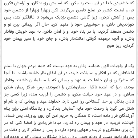
که خشنودى خدا در آن است رد مکن، که آسایش رزمندگان، و آرامش فکرى
تو، و امنیت کشور در صلح تامین مى‌گردد. لکن زنهار! زنهار! از دشمن خود
پس از آشتى کردن، زیرا گاهى دشمن نزدیک مى‌شود تا غافلگیر کند، پس
دوراندیش باش، و خوشبینى خود را متهم کن. حال اگر پیمانى بین تو و
دشمن منعقد گردید، یا در پناه خود او را امان دادى، به عهد خویش وفادار
باش، و آنچه برعهده گرفتى امانت‌دار باش، و جان خود را سپر پیمان خود
گردان، زیرا هیچ
یک از واجبات الهى همانند وفاى به عهد نیست که همه مردم جهان با تمام
اختلافاتى که در افکار و تمایلات دارند، در آن اتفاق نظر داشته باشند. تا آنجا
که مشرکین زمان جاهلیت به عهد و پیمانى که با مسلمانان داشتند وفادار
بودند، زیرا که آینده ناگوار پیمان‌شکنى را آزمودند، پس هرگز پیمان شکن
مباش، و در عهد خود خیانت مکن، و دشمن را فریب مده، زیرا کسى جز
نادان بدکار، بر خدا گستاخى روا نمى دارد، خداوند عهد و پیمانى که با نام او
شکل مى گیرد با رحمت خود مایه آسایش بندگان، و پناهگاه امنى براى پناه
آورندگان قرار داده است، تا همگان به حریم امن آن روى بیاورند. پس فساد،
خیانت، فریب، در عهد و پیمان راه ندارد، مبادا قراردادى را امضا کنى که در
آن براى دغلکارى و فریب راههایى وجود دارد، و پس از محکم کارى و دقت در
قرارداد نامه، دست از بهانه جویى بردار، مبادا مشکلات پیمانى که بر عهده ات