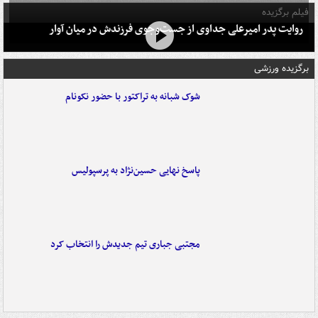
فیلم برگزیده
روایت پدر امیرعلی جداوی از جست‌وجوی فرزندش در میان آوار
برگزیده ورزشی
شوک شبانه به تراکتور با حضور نکونام
پاسخ نهایی حسین‌نژاد به پرسپولیس
مجتبی جباری تیم جدیدش را انتخاب کرد