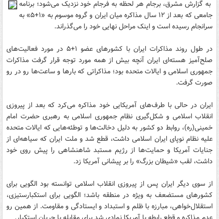
به گزارش مشرق، برجام هر لحظه به فرجام خود نزدیک می‌شود؛ برنامه
جامعی که بعد از ۱۲ سال‌ مذاکره میان ایران و گروه موسوم به «۱+۵» به
سرانجام رسیده است و اینک مراحل نهایی خود را می‌گذراند.
در طول روند مذاکرات ایران با کشورهای عضو ۱+۵ در مورد فعالیت‌های
صلح‌آمیز هسته‌ای ایران آنچه بیش از همه مورد توجه قرار گرفت مذاکرات
جمهوری اسلامی و ایالات متحده بود؛ مذاکراتی که بارها و ساعت‌ها رو در رو
صورت گرفت.
ایران در حالی با طرف‌های آمریکایی خود مذاکره می‌کرد که بعد از پیروزی
انقلاب اسلامی و شکل‌گیری نظام جمهوری اسلامی به رهبری حضرت امام
خمینی(ره)، روابط دو کشور به دلیل دخالت‌ها و توطئه‌هایی که ایالات متحده
علیه نظام نوپای ایران اسلامی داشت، قطع شد و ملت ایران که سیاهه‌ای از
جنایات آمریکا و حمایت‌ها از رژیم مستبد شاهنشاهی را پیش روی خود
داشت، لقب «شیطان بزرگ» را بر پیشانی آمریکا زد.
از سوی دیگر ایران پس از پیروزی انقلاب اسلامی توانسته بود الگویی برای
کشورهای مستضعف به ویژه در منطقه باشد؛ الگویی برای استکبارستیزی،
استقلال‌خواهی، مبارزه با ظلم و استبداد و ایستادگی و مقاومت. از همین رو
عدم مذاکره و قطع رابطه با آمریکا نمادی شد برای مقابله با جریان استکبار.