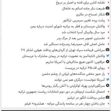
نقشه کشی برای فتنه و اصرار بر دروغ
طبیعت بکر جاده اسالم به خلخال
شکار تمساح در مالزی
پشت پرده تغییر سرمربی تراکتور
واکنش عربستان و قطر به بیانیه شورای امنیت درباره یمن
مرد سال والیبال آسیا انتخاب شد
نخستین تصویر مسی بعد از مرگ پدر
عامل اصلی قتل حمیدرضا رجب‌زاده دستگیر شد
سرکشی فرمانده سپاه تهران از گردان‌های پدافند هوایی لشکر ۲۷
واکنش کنایه‌آمیز به عضویت ترکیه در پیمان مشترک با عربستان
عراقچی: اکنون هیچ مذاکره‌ای با آمریکا نداریم
رویای اف-۳۵ ترکیه در بن‌بست
راز عبور مخفی جنگنده‌های ایرانی از چشم دشمن
آمریکا نتوانست؛ دیگران هم نمی توانند
سرنگون‌کردن پهپاد اوکراینی با آتش رگبار روس‌ها
احتمال شکست اردوغان در دور دوم انتخابات ریاست جمهوری ترکیه
جشن برداشت انگور در ترشیز
جان باختن چهار نفر در سانحه رانندگی مراغه - هشترود+ فیلم