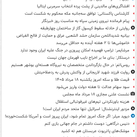
افشاگری‌های مالدینی از پشت پرده انتخاب سرمربی ایتالیا
کارشناس پاکستانی: توافق سه‌جانبه مکه محکوم به شکست است
پیام فرمانده نیروی زمینی سپاه به مناسبت روز خبرنگار
روایتی از حادثه سقوط کپسول گاز از ساختمان چهارطبقه
بیانیه شدیداللحن سازمان حشد الشعبی عراق و حمایت از فالح الفیاض
خاموشی‌ها تا ۲ هفته آینده به حداقل می‌رسد
مرشایمر: ترامپ فهمیده امکان پیروزی در جنگ علیه ایران وجود ندارد
درستکار: بنای ما بر اخراج نایب قهرمان جهان نیست
روس‌اتم: در حال بازگرداندن متخصصان به نیروگاه هسته‌ای بوشهر هستیم
روایت فرزند شهید لاریجانی از واکنش پدرش به ردصلاحیتش
قیمت طلا و سکه امروز یکشنبه ۱۸ مرداد ۱۴۰۵
سود سهام عدالت تا هفته دولت واریز می‌شود
نشست علنی مجازی ۱۸ مرداد ماه مجلس
هزینه باورنکردنی تیم‌های غیرفوتبالی استقلال
مزدور اینترنشنال: اسرائیل تنها متحد مردم ایران است!
دیوید میلر: اگر جنگ امروز تمام شود، ایران پیروز است و آمریکا شکست‌خورده!
دنیس درگاهی: دوست داشتم در جام جهانی بازی کنم
موشک‌های پاتریوت عربستان هم ته‌ کشید