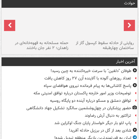
حوادث
روایتی از حادثه سقوط کپسول گاز از
حمله مسلحانه به قهوه‌خانه‌ای در
عا
ساختمان چهارطبقه
زاهدان؛ ۲ نفر جان باختند
دس
آخرین اخبار
طوفان "دلفین" با سرعت خیره‌کننده به چین رسید!
تعداد روزهای آلوده با آلاینده اُزن ۲۷ روز کاهش یافت
پاسخ کاشانی‌ها به پیام فرمانده نیروی هوافضای سپاه
توضیحات وزیر امور خارجه پاکستان درباره توافق امنیتی مکه
توافق دمشق و مسکو درباره آینده دو پایگاه روسیه
حضور پزشکیان در چهل‌وششمین سالگرد تشکیل جهاد دانشگاهی
تراکتور به دنبال آرش رضاوند
پاپ لئو بار دیگر خواستار پایان جنگ اوکراین شد
شادی بعد از گل در برزیل حادثه آفرید!
ایران به قدرتمندترین بازیگرِ منطقه تبدیل شده!