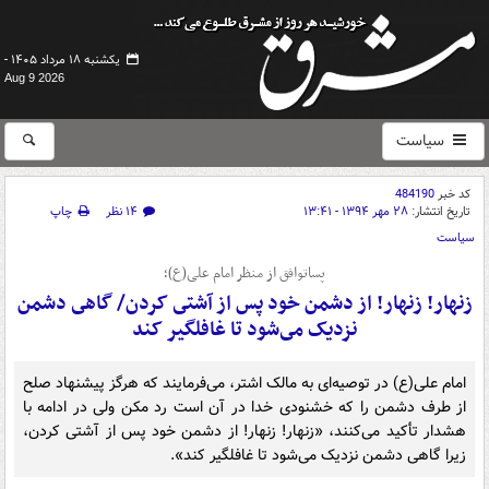
یکشنبه ۱۸ مرداد ۱۴۰۵ -
Aug 9 2026
سیاست
کد خبر
484190
تاریخ انتشار:
۲۸ مهر ۱۳۹۴ - ۱۳:۴۱
۱۴ نظر
چاپ
سیاست
پساتوافق از منظر امام علی(ع)؛
زنهار! زنهار! از دشمن خود پس از آشتى کردن/ گاهى دشمن
نزدیک مى‌شود تا غافلگیر کند
امام علی(ع) در توصیه‌ای به مالک اشتر، می‌فرمایند که هرگز پیشنهاد صلح
از طرف دشمن را که خشنودى خدا در آن است رد مکن ولی در ادامه با
هشدار تأکید می‌کنند، «زنهار! زنهار! از دشمن خود پس از آشتى کردن،
زیرا گاهى دشمن نزدیک مى‌شود تا غافلگیر کند».