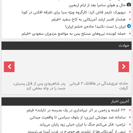
حال و هوای سامرا بعد از ایام اربعین
نیویورک تایمز فاش کرد: کارگروه ویژه سیا برای تفرقه افکنی در کوبا
هشدار افسر ارشد آمریکایی به کاخ سفید +فیلم
ایران را تست نکنید! جاده‌ی خشم ایران!
حمله کوبنده نیروهای مسلح یمن به مواضع مزدوران سعودی +فیلم
حوادث
شته
حادثه غرق‌شدگی در طاقانک ۲ قربانی
پدر شاهرودی پس از قتل پسرش،
دس
گرفت
جسد را در چاه مخفی کرد
آخرین اخبار
۲۲ کشته و زخمی بر اثر تیراندازی در یک مدرسه در تایلند+ فیلم
سامانه ضد موشکی لیزری؛ از بلوف سیاسی تا واقعیت میدانی
ترامپ: فکر می‌کنم جنگ با ایران خیلی زود پایان می‌یابد
نیمی از آمریکایی‌ها از تشدید هرج‌ومرج در غرب آسیا می‌ترسند