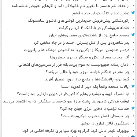
از حذف نام همسر تا تغییر نام خانوادگی؛ اما و اگرهای تعویض شناسنامه
نمایی زیبا از تنگه کریان جزیره قشم
رکوردشکنی پیش‌فروش جدیدترین گوشی‌های تاشوی سامسونگ
حادثه غرق‌شدگی در طاقانک ۲ قربانی گرفت
مسجد جامع یزد، از باشکوه‌ترین معماری‌های ایران
پدر شاهرودی پس از قتل پسرش، جسد را در چاه مخفی کرد
دردسر همزمان آمریکا و اوکراین با ته کشیدن موشک های پاتریوت
آثار مخرب مصرف الکل و سیگار در بروز بیماری‌ها
اذعان رسانه صهیونیست به موج بی‌سابقه فرار از سرزمین‌های اشغالی
چرا مغز در هنگام خواب، انرژی خود را خالی می‌کند؟
گرما برای پالایشگاه‌ها و منابع برق اروپا اضطرار آفرید
ایالات متحده واقعاً یک «ببر کاغذی» است!
آیا مصرف قهوه و نوشیدنی‌های کافئین‌دار در دوران بارداری مجاز است؟
توقف طولانی کامیون‌ها پشت مرز؛ صورت‌حساب سنگینی که به اقتصاد می‌رسد
حماقت ترامپ با ذخایر انرژی جهان چه کرد؟
چرا تابستان فصل محبوب میکروب‌هاست؟
دستگیری قاتل فراری در نوشهر
نیویورک تایمز فاش کرد: کارگروه ویژه سیا برای تفرقه افکنی در کوبا