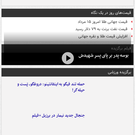
قیمت‌های روز در یک نگاه
قیمت جهانی طلا امروز ۱۵ مرداد
قیمت نفت برنت به ۷۹ دلار رسید
افزایش قیمت طلا و نقره جهانی
فیلم برگزیده
بوسه‌ پدر بر پای پسر شهیدش
برگزیده ورزشی
حمله تند فیگو به اینفانتینو: دروغگو، پَست‌ و
حیله‌گر!
جنجال جدید نیمار در برزیل +فیلم