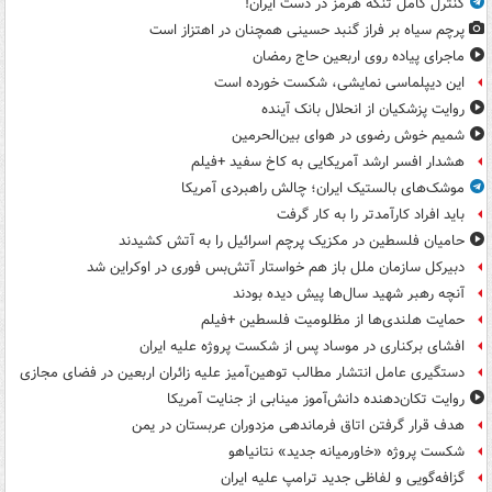
کنترل کامل تنگه هرمز در دست ایران!
پرچم سیاه بر فراز گنبد حسینی همچنان در اهتزاز است
ماجرای پیاده روی اربعین حاج رمضان
این دیپلماسی نمایشی، شکست خورده است
روایت پزشکیان از انحلال بانک آینده
شمیم خوش رضوی در هوای بین‌الحرمین
هشدار افسر ارشد آمریکایی به کاخ سفید +فیلم
موشک‌های بالستیک ایران؛ چالش راهبردی آمریکا
باید افراد کارآمدتر را به کار گرفت
حامیان فلسطین در مکزیک پرچم اسرائیل را به آتش کشیدند
دبیرکل سازمان ملل باز هم خواستار آتش‌بس فوری در اوکراین شد
آنچه رهبر شهید سال‌ها پیش دیده بودند
حمایت هلندی‌ها از مظلومیت فلسطین +فیلم
افشای برکناری در موساد پس از شکست پروژه علیه ایران
دستگیری عامل انتشار مطالب توهین‌آمیز علیه زائران اربعین در فضای مجازی
روایت تکان‌دهنده دانش‌آموز مینابی از جنایت آمریکا
هدف قرار گرفتن اتاق‌ فرماندهی مزدوران عربستان در یمن
شکست پروژه «خاورمیانه جدید» نتانیاهو
گزافه‌گویی و لفاظی جدید ترامپ علیه ایران