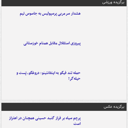
برگزیده ورزشی
هشدار سرمربی پرسپولیس به جاسوس تیم
پیروزی استقلال مقابل همنام خوزستانی
حمله تند فیگو به اینفانتینو: دروغگو، پَست‌ و
حیله‌گر!
برگزیده عکس
پرچم سیاه بر فراز گنبد حسینی همچنان در اهتزاز
است