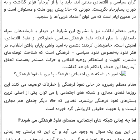
گران سیاسی و اقتصادی مدعی اند، باید پا را از "برجام" فراتر گذاشت و به
دوران پسابرجام نگریست. دورانی که حالا پیش روی ملت و مسئولان است و
در همین ایام است که می توان "اعتماد غربی"ها را سنجید.
رهبر معظم انقلاب نیز با تشریح این شرایط در دیدار با فرماندهان سپاه
پاسداران با بیان اینکه نفوذ فرهنگی-سیاسی خطرناکتر از نفوذ اقتصادی-
امنیتی است، خاطرنشان کردند: دشمن به امید واهی پایان یافتن انقلاب، در
فکر نفوذ به‌خصوص نفوذ سیاسی
–
فرهنگی است که شناخت توطئه‌های
دشمن، تقویت و استحکام روحیه انقلابی و حرکت مستمر به‌سمت تحقق
آرمان‌ها این هدف را ناکام خواهد گذاشت
.
مقام معظم رهبری، در حالی نفوذ فرهنگی را خطرناک توصیف می کنند این
روزها فضای مجازی و شبکه های اجتماعی را می توان یکی از اصلی ترین
بسترهای نفوذ فرهنگی برشمرد. فضایی که حالا دیگر چندان هم مجازی
نیست و با هویت حقیقی کاربرانش گره خورده است.
اما چه زمانی شبکه های اجتماعی، مصداق نفوذ فرهنگی می شوند؟!
در این بین یک سوال به وجود می آید و آن این که براستی چه زمانی
فضای مجازی مصداق نفوذ فرهنگی می شود؟ آیا صرف حضور در این فضا،