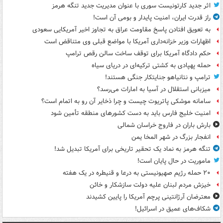
اثر جدید کارتونیست سوری با عنوان مدیریت جدید تنگه هرمز
راز قدرت ایران، امنیت پایدار و بومی آن است!
به تعویق افتادن پاسخ مقاومت عراق به تجاوز اخیر آمریکایی سعودی
اظهارات وزیر خزانه‌داری آمریکا با مواضع قبلی وی متناقض است
حکم دادگاه آمریکا برای توقف ساخت سالن رقص ترامپ
حمله پهپادی به کشتی ترکیه‌ای در دریای سیاه
ترامپ و نتانیاهو جنایتکار جنگی هستند!
میزبانی استقلال در آسیا به امارات می‌رسد؟
سامانه موشکی پاتریوت چیست و چرا ذخایر آن رو به اتمام است؟
امنیت خلیج فارس باید به دست کشورهای منطقه تأمین شود
بارش باران در فاروج خراسان شمالی
انفجار بزرگ در شهر المخا یمن
تنگه هرمز به نماد یک تحقیر تاریخی برای آمریکا تبدیل شد!
ماموریت در حال پایان است!
۲۰ حمله رژیم صهیونیستی به درعا و قنیطره در یک هفته
خیزش مردم لبنان علیه دولت سازشکار و خائن
معترضان آرژانتینی پرچم آمریکا را پایین کشیدند
شکاف‌های عمیق در اسرائیل!