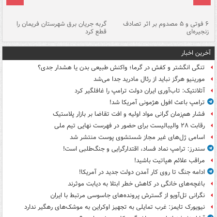
۶ فوتی و ۵ مصدوم بر اثر تصادف
گربه جریان برق شهرستان فریمان را
رگ
زنجیره‌ای
قطع کرد
آخرین اخبار
تنگی انگشتر و کفش در گرما؛ واکنش طبیعی بدن یا هشدار جدی؟
مورینیو هرگز نباید از رئال مادرید جدا می‌شد
آتلانتیک: تاب‌آوری ایران دولت ترامپ را غافلگیر کرد
ترامپ باعث افول هژمونی آمریکا شد!
فشار هم‌زمان گرانی مواد اولیه و افت تقاضا بر بازار پلاستیک
رقابت ۲۸ والیبالیست برای حضور در فهرست نهایی تیم ملی
اسامی ژل‌های غیر مجاز شستشوی پوست منتشر شد
سندرز: ترامپ نماد فساد، اقتدارگرایی و جنگ‌طلبی است!
مراقب علائم هپاتیت باشید!
ادامه جنگ تا روی کار آمدن دولت جدید در آمریکا!
باغچه‌های خانگی در کاهش خطر ابتلا به دیابت موثرند
نگرانی تل‌آویو از گسترش پرونده‌های جاسوسی مرتبط با ایران
نیویورک تایمز: غرب تمایلی به تجهیز اوکراین به موشک‌های رهگیر ندارد