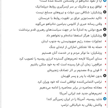
آیا از نفوذ نتانیاهو در واشنگتن کاسته شده است؟
توافق پرو و مکزیک بر سر ازسرگیری روابط دیپلماتیک
پزشکیان: شکافی بین دولت و نیروهای مسلح نیست
تاکید نخست‌وزیر عراق بر تقویت روابط با عربستان
وقتی رسانه عبری از کابوس بنیامین نتانیاهو می‌گوید
هیچ دولتی به اندازۀ ما در جهت سیاست‌های رهبری قدم برنداشت
پزشکیان: هرگز استعفا نداده‌ام و نخواهم داد
تجاوزات مجدد رژیم صهیونیستی به جنوب لبنان
حمله به ۱۵ نفتکش‌ اماراتی از ابتدای جنگ
پزشکیان: ما نوکر مردم و در خدمت آنان هستیم
سنای آمریکا لایحه تحریم‌های گسترده انرژی روسیه را تصویب کرد
عراقچی: زمان آن فرا رسیده است که به خود متکی باشیم
۶ فوتی و ۵ مصدوم بر اثر تصادف زنجیره‌ای
بدون تعارف با پدر و پسر قهرمان
ترامپ التماس‌کننده توافقی است که خود ویران کرد
معادله محاصره در برابر محاصره را ادامه می‌دهیم
تحریم‌های جدید ضد ایرانی آمریکا
شاید روسیه، آمریکا را در ایران زمین‌گیر کند!
واکنش بقائی به خیالبافی ترامپ