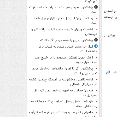
دور کردند
پزشکیان: وجود رهبر انقلاب برای ما نقطه قوت
م استان
است
ای توسعه
رسانه عبری: اسرائیل دچار ناترازی برق شده
است
نشست وزیران خارجه مصر، ترکیه، پاکستان و
عربستان
 بیش از
پزشکیان: ایران را همه مردم نگه داشتند
ایران در مسیر تبدیل شدن به قدرت برتر
منطقه است!
ارتش یمن: نفتکش سعودی را در خلیج عدن
هدف قرار دادیم
پزشکیان: اگر تا امروز مانده‌ایم، به‌خاطر مردم
نجیب ایران است
ادامه ناامنی و خشونت در آمریکا؛ چندین کشته
در کارولینای شمالی
فیدان: حماس به تعهدات خود عمل کرد، امّا
اسرائیل نه
بازداشت عامل ارسال تصاویر پرتاب موشک به
رسانه‌های معاند
ماجرایی که رعب و وحشت را در فرودگاه تل‌آویو