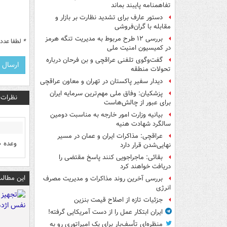
تفاهم‎نامه پایبند بماند
دستور عارف برای تشدید نظارت بر بازار و
مقابله با گران‌فروشی
بررسی ۱۲ طرح مربوط به مدیریت تنگه هرمز
*
لطفا عدد م
در کمیسیون امنیت ملی
گفت‌وگوی تلفنی عراقچی و بن فرحان درباره
تحولات منطقه
دیدار سفیر پاکستان در تهران و معاون عراقچی
پزشکیان: وفاق ملی مهم‌ترین سرمایه ایران
نظرات
برای عبور از چالش‌هاست
بیانیه وزارت امور خارجه به مناسبت دومین
سالگرد شهادت هنیه
عراقچی: مذاکرات ایران و عمان در مسیر
وعده ص
نهایی‌شدن قرار دارد
بقائی: ماجراجویی کنند پاسخ مقتضی را
دریافت خواهند کرد
این مطالب
بررسی آخرین روند مذاکرات و مدیریت مصرف
انرژی
جزئیات تازه از اصلاح قیمت بنزین
ایران ابتکار عمل را از دست آمریکایی‌ گرفته!
منظره‌ای تأسف‌بار برای یک امپراتوری رو به