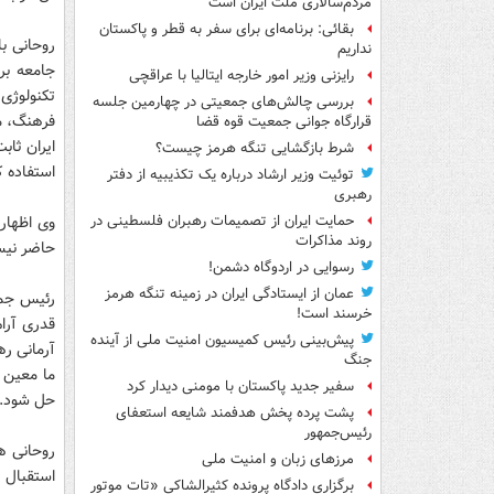
مردم‌سالاری ملت ایران است
بقائی: برنامه‌ای برای سفر به قطر و پاکستان
روحانی با
نداریم
جامعه برن
رایزنی وزیر امور خارجه ایتالیا با عراقچی
تکنولوژی 
بررسی چالش‌های جمعیتی در چهارمین جلسه
فرهنگ، م
قرارگاه جوانی جمعیت قوه قضا
ایران ثاب
شرط بازگشایی تنگه هرمز چیست؟
استفاده ک
توئیت وزیر ارشاد درباره یک تکذیبیه از دفتر
رهبری
وی اظهار 
حمایت ایران از تصمیمات رهبران فلسطینی در
روند مذاکرات
حاضر نیست
رسوایی در اردوگاه دشمن!
عمان از ایستادگی ایران در زمینه تنگه هرمز
رئیس جمهو
خرسند است!
قدری آرام
پیش‌بینی رئیس کمیسیون امنیت ملی از آینده
آرمانی ره
جنگ
ما معین 
سفیر جدید پاکستان با مومنی دیدار کرد
حل شود.
پشت پرده پخش هدفمند شایعه استعفای
رئیس‌جمهور
روحانی ه
مرزهای زبان و امنیت ملی
استقبال ا
برگزاری دادگاه پرونده کثیرالشاکی «تات موتور