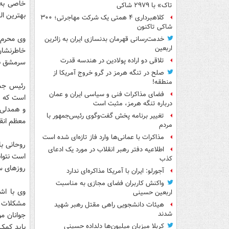
خاصی به ا
تاک» با ۲۹۷۹ شاکی
بهترین ال
کلاهبرداری ۴ همتی یک شرکت مهاجرتی؛ ۳۰۰
شاکی تاکنون
وی محرم و
خدمت‌رسانی قهرمان بدنسازی ایران به زائرین
اربعین
خاطرنشان 
تلاقی دو اراده پولادین در هندسه قدرت
سرمشق بگ
صلح در تنگه هرمز در گرو خروج آمریکا از
منطقه!
رئیس جمهو
فضای مذاکرات فنی و سیاسی ایران و عمان
است که ب
درباره تنگه هرمز، مثبت است
و همدلی و
تغییر برنامه پخش گفت‌وگوی رئیس‌جمهور با
معظم انق
مردم
مذاکرات با عمانی‌ها وارد فاز تازه‌ای شده است
روحانی با
اطلاعیه دفتر رهبر انقلاب در مورد یک ادعای
است نتوان
کذب
روزهای س
آجورلو: ایران با آمریکا مذاکره‌ای ندارد
واکنش کاربران فضای مجازی به مناسبت
وی با اش
اربعین حسینی
مشکلات 
هیئات دانشجویی راهی مقتل رهبر شهید
شدند
جوانان م
باید کمک
کربلا میزبان میلیون‌ها دلداده حسینی