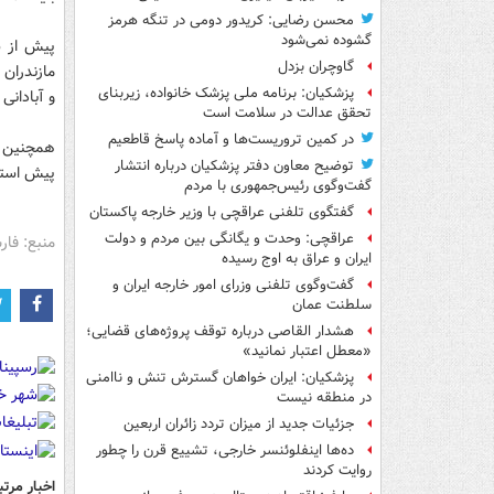
محسن رضایی: کریدور دومی در تنگه هرمز
گشوده نمی‌شود
پیش از س
گاوچران بزدل
مازندران 
پزشکیان: برنامه ملی پزشک خانواده، زیربنای
و آبادانی 
تحقق عدالت در سلامت است
در کمین تروریست‌ها و آماده پاسخ قاطعیم
همچنین م
توضیح معاون دفتر پزشکیان درباره انتشار
پیش استان
گفت‌وگوی رئیس‌جمهوری با مردم
گفتگوی تلفنی عراقچی با وزیر خارجه پاکستان
عراقچی: وحدت و یگانگی بین مردم و دولت
منبع: فا
ایران و عراق به اوج رسیده
گفت‌وگوی تلفنی وزرای امور خارجه ایران و
سلطنت عمان
هشدار القاصی درباره توقف پروژه‌های قضایی؛
«معطل اعتبار نمانید»
پزشکیان: ایران خواهان گسترش تنش و ناامنی
در منطقه نیست
جزئیات جدید از میزان تردد زائران اربعین
ده‌ها اینفلوئنسر خارجی، تشییع قرن را چطور
روایت کردند
اخبار مرتب