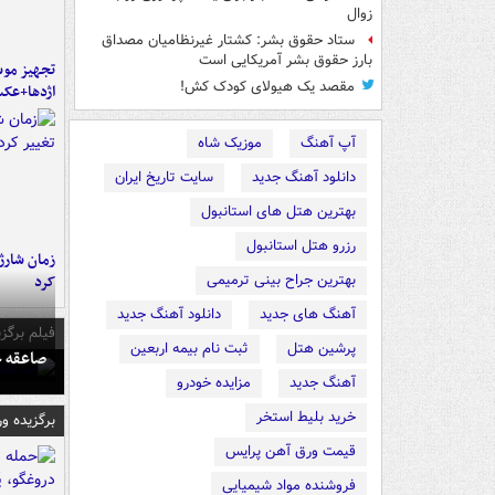
زوال
ستاد حقوق بشر: کشتار غیرنظامیان مصداق
بارز حقوق بشر آمریکایی است
تجهیز موش
مقصد یک هیولای کودک کش!
اژدها+عک
آپ آهنگ
موزیک شاه
دانلود آهنگ جدید
سایت تاریخ ایران
بهترین هتل های استانبول
رزرو هتل استانبول
زمان شارژ 
بهترین جراح بینی ترمیمی
کرد
آهنگ های جدید
دانلود آهنگ جدید
فیلم برگزی
پرشین هتل
ثبت نام بیمه اربعین
صاعقه ج
آهنگ جدید
مزایده خودرو
خرید بلیط استخر
برگزیده و
قیمت ورق آهن پرایس
فروشنده مواد شیمیایی