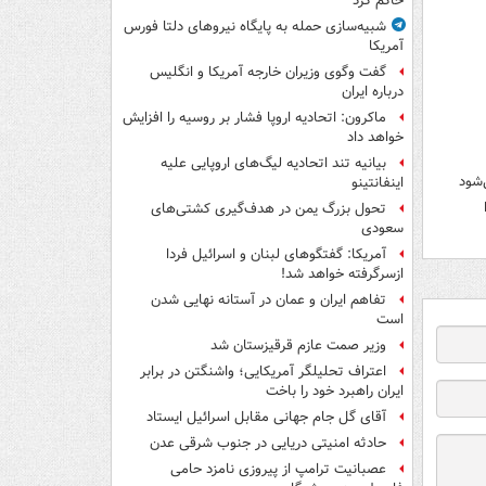
حاکم کرد
شبیه‌سازی حمله به پایگاه نیروهای دلتا فورس
آمریکا
گفت وگوی وزیران خارجه آمریکا و انگلیس
درباره ایران
ماکرون: اتحادیه اروپا فشار بر روسیه را افزایش
خواهد داد
بیانیه تند اتحادیه لیگ‌های اروپایی علیه
‌شود
اینفانتینو
تحول بزرگ یمن در هدف‌گیری کشتی‌های
سعودی
آمریکا: گفتگوهای لبنان و اسرائیل فردا
ازسرگرفته خواهد شد!
تفاهم ایران و عمان در آستانه نهایی شدن
است
وزیر صمت عازم قرقیزستان شد
اعتراف تحلیلگر آمریکایی؛ واشنگتن در برابر
ایران راهبرد خود را باخت
آقای گل جام جهانی مقابل اسرائیل ایستاد
حادثه امنیتی دریایی در جنوب شرقی عدن
عصبانیت ترامپ از پیروزی نامزد حامی