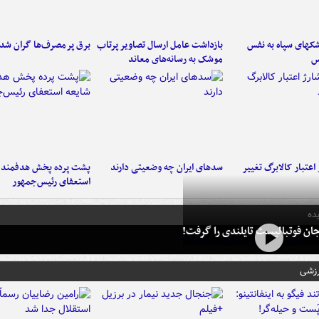
کهای سپاه به نفس
بازداشت عامل ارسال تصاویر پرتاب
برق پرمصرف‌ها گران شد
س
موشک به رسانه‌های معاند
اعتبار کالابرگ تغییر
سدهای ایران چه وضعیتی دارند
پشت پرده پخش هدفمند ش
استعفای رئیس‌جمهور
ده
ان فوتبالیست تایلندی را گرفت!
رزشی