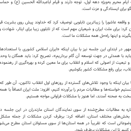
یام محرم به‌ویژه دهه اول، توجه دارند و قیام اباعبدالله الحسین (ع) و حماس
گو برای ایستادگی و عزت است.
 واقعه عاشورا را زیباترین تابلویی توصیف کرد که خداوند پیش روی بشریت قرا
کرد: برای ملت ایران و شیعیان مهم است که از تابلوی زیبا برای ایثار، شهادت
یرند و اینها راه‌حل همه مشکلات ما است.
ر در ابتدای این جلسه نیز با بیان اینکه «ایران اسلامی کشوری با استعدادها
اید با همدلی در جهت توسعه آن گام برداریم»، تصریح کرد: باید همگان با وحدت
 تبعیت از اصولی که اسلام و انقلاب برای ما معین کرده و بهره‌گیری از رهنمود
لاب، برای رفع مشکلات کشور بکوشیم.
 بیان اینکه با وجود تلاش‌های گسترده از روزهای اول انقلاب تاکنون، آن طور ک
ستیم خواسته‌ها و مطالبات مردم را برآورده کنیم، افزود: ملت ایران انصافاً با همه
خت به صحنه آمدند، اما هنوز با مشکلات فراوانی مواجه هستیم.
اره به مطالبات مطرح‌شده از سوی نمایندگان استان مازندران در این جلسه درب
بخش‌های مختلف استان، اضافه کرد: برطرف کردن مشکلات از جمله مشکل 
وضوعاتی است که تقریباً در همه استان‌ها از سوی مسئولان استان مطرح می‌شو
 کنیم تا این مشکلات برطرف شود.