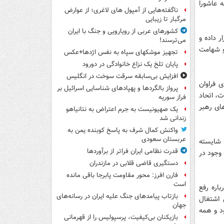
ه عاشورا
ناگفته‌هایی از آمپول های لاغری؛ از عوارض
مرگبار تا زیبایی
کشورهای عربی از رویارویی و جنگ با ایران
ر داده و
می‌ترسند!
 و شهامت
تجهیز موشکهای سپاه به نفس اژدها+عکس
پایان تلخ یک نزاع خانوادگی در دورود
افزایش بی‌سابقه سرقت سوخت در انگلیس
ی فراوان
پرواز بالگردها و پهپادهای شناسایی اسرائیل بر
، اتحاد
فراز سوریه
های رهبر
یک صهیونیست به جرم اعتراض به نتانیاهو
زندانی شد
واکنش کمال شرف به پاسخ کوبنده یمن به
عربستان سعودی
ه شایسته
قدرت نظامی ایران فراتر از برآوردها
 وجود در
دستگیری قاضی قلابی در مازندران
فارن افرز: محور مقاومت پابرجا باقی مانده
است
اره رفع
بازتاب پیامدهای جنگ علیه ایران در رسانه‌های
اشتغال
جهان
د و همه
بازیکنان بی‌کیفیت، پرسپولیس را از قهرمانی