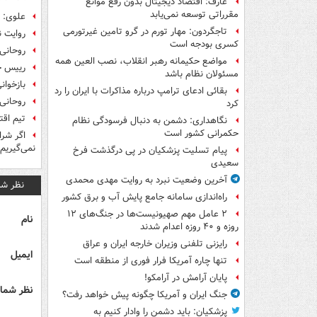
عارف: اقتصاد دیجیتال بدون رفع موانع
مقرراتی توسعه نمی‌یابد
علوی: 
تاجگردون: مهار تورم در گرو تامین غیرتورمی
روایت ن
کسری بودجه است
روحانی:
مواضع حکیمانه رهبر انقلاب، نصب العین همه
رییس ج
مسئولان نظام باشد
بازخوانی مواضع 20 سا
بقائی ادعای ترامپ درباره مذاکرات با ایران را رد
روحانی:
کرد
تیم اقت
نگاهداری: دشمن به دنبال فرسودگی نظام
حکمرانی کشور است
اگر شرا
نمی‌گیریم
پیام تسلیت پزشکیان در پی درگذشت فرخ
سعیدی
آخرین وضعیت نبرد به روایت مهدی محمدی
نظر شم
راه‌اندازی سامانه جامع پایش آب و برق کشور
۲ عامل مهم صهیونیست‌ها در جنگ‌های ۱۲
نام
روزه و ۴۰ روزه اعدام شدند
رایزنی تلفنی وزیران خارجه ایران و عراق
ایمیل
تنها چاره آمریکا فرار فوری از منطقه است
پایان آرامش در آرامکو!
نظر شما 
جنگ ایران و آمریکا چگونه پیش خواهد رفت؟
پزشکیان: باید دشمن را وادار کنیم به