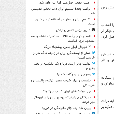
علت انفجار جبل‌علی امارات اعلام شد
پیش روی
ترامپ وعدۀ تسلیم ایران داد، تحقیر نصیبش
شد
تفاهم ایران و عمان در آستانه نهایی شدن
است
ا انتخاب
تمرین رزمی تکاوران ارتش
دیگر از
فصل کرد،
انفجار در جایگاه CNG صحنه یک کشته و سه
مصدوم برجا گذاشت
۳ کاپیتان ایران بدون پیشنهاد بزرگ
عمان از ایستادگی ایران در زمینه تنگه هرمز
م کارهای
خرسند است!
ش و کار
توئیت وزیر ارشاد درباره یک تکذیبیه از دفتر
رهبری
رسوایی در اردوگاه دشمن!
 استفاده
نشست وزیران خارجه مصر، ترکیه، پاکستان و
نولوژی و
عربستان
چرا موشک‌های ایران تمام نمی‌شود؟
بازیکنان بی‌کیفیت، پرسپولیس را از قهرمانی
یه دولت
دور کردند
علاوه بر
پایان تلخ یک نزاع خانوادگی در دورود