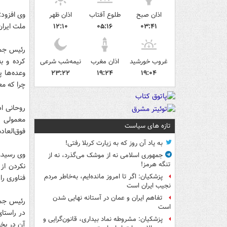
وی افزود
اذان صبح
طلوع آفتاب
اذان ظهر
ملت ایرا
۱۲:۱۰
۰۵:۱۶
۰۳:۴۱
رئیس جمهو
کرده و ب
غروب خورشید
اذان مغرب
نیمه‌شب شرعی
وعده‌ها پ
۲۳:۲۲
۱۹:۲۴
۱۹:۰۴
چرا که مع
روحانی اد
معمولی ط
تازه های سیاست
فوق‌العاد
به یاد آن روز که به زیارت کربلا رفتی!
وی رسیدن 
جمهوری اسلامی نه از موشک می‌گذرد، نه از
تنگه هرمز!
نکردن از 
پزشکیان: اگر تا امروز مانده‌ایم، به‌خاطر مردم
فناوری را 
نجیب ایران است
تفاهم ایران و عمان در آستانه نهایی شدن
رئیس جمه
است
در راستای
پزشکیان: مشروطه نماد بیداری، قانون‌گرایی و
آن در بخ