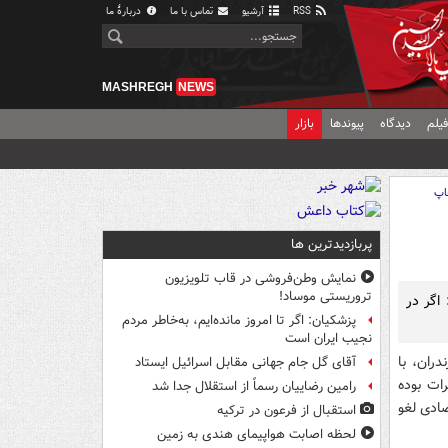
RSS
آرشیو
تماس با ما
دربارهٔ ما
MASHREGH
NEWS
یلم
دیدگاه
پیوندها
بازار
اپ
پربازدیدترین ها
نمایش وطن‌فروشی در قاب تلویزیون
تروریستی موساد!
اگر در
پزشکیان: اگر تا امروز مانده‌ایم، به‌خاطر مردم
نجیب ایران است
ران، با
آقای گل جام جهانی مقابل اسرائیل ایستاد
ات بوده
رامین رضاییان رسماً از استقلال جدا شد
صادی لغو
استقبال از فرعون در ترکیه
لحظه اصابت هواپیمای هندی به زمین