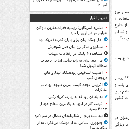
شبیه‌سازی حمله به پایگاه نیروهای دلتا فورس
آمریکا
م و نیاز
آخرین اخبار
تفاده از
 از خارج
نشریه آمریکایی: روسیه قدرتمندترین ناوگان
 فداکار
هوایی در کل اروپا را دارد
ی دیگران
آغاز جنگ ایران برای پایان قدرت آمریکا بود
سناریوی بلاگر زن برای قتل شوهرش
مشاهده ۴ پلنگ در ارتفاعات میناب
 هیچ وجه
قرار بود ایران به زانو درآید، اما به ابرقدرت
منطقه تبدیل شد!
اهمیت تشخیص زودهنگام بیماری‌های
گذاریم و
دریچه‌ای قلب
ی بلند و
افزایش مجدد قیمت بنزین نتیجه ابهام در
مذاکرات
لام برای
به یاد آن روز که به زیارت کربلا رفتی!
ات کشور
قیمت گاز در اروپا به بالاترین سطح خود از
۲۰۲۳ رسید
برداشت برنج از شالیزارهای شمال در سوادکوه
دران در
جمهوری اسلامی نه از موشک می‌گذرد، نه از
با ویژگی
تنگه هرمز!