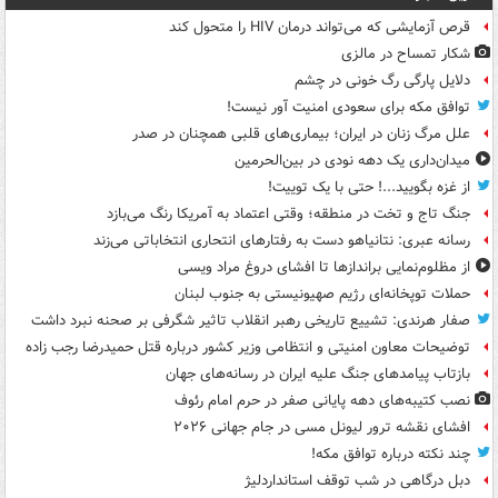
قرص آزمایشی که می‌تواند درمان HIV را متحول کند
شکار تمساح در مالزی
دلایل پارگی رگ خونی در چشم
توافق مکه برای سعودی امنیت آور نیست!
علل مرگ زنان در ایران؛ بیماری‌های قلبی همچنان در صدر
میدان‌داری یک دهه نودی در بین‌الحرمین
از غزه بگویید...! حتی با یک توییت!
جنگ تاج و تخت در منطقه؛ وقتی اعتماد به آمریکا رنگ می‌بازد
رسانه عبری: نتانیاهو دست به رفتارهای انتحاری انتخاباتی می‌زند
از مظلوم‌نمایی براندازها تا افشای دروغ مراد ویسی
حملات توپخانه‌ای رژیم صهیونیستی به جنوب لبنان
صفار هرندی: تشییع تاریخی رهبر انقلاب تاثیر شگرفی بر صحنه نبرد داشت
توضیحات معاون امنیتی و انتظامی وزیر کشور درباره قتل حمیدرضا رجب زاده
بازتاب پیامدهای جنگ علیه ایران در رسانه‌های جهان
نصب کتیبه‌های دهه پایانی صفر در حرم امام رئوف
افشای نقشه ترور لیونل مسی در جام جهانی ۲۰۲۶
چند نکته درباره توافق مکه!
دبل درگاهی در شب توقف استانداردلیژ