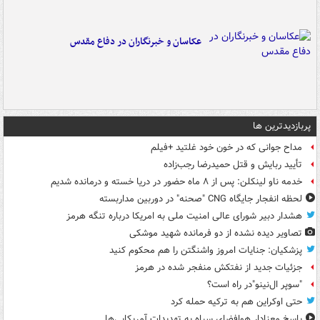
عکاسان و خبرنگاران در دفاع مقدس
پربازدیدترین ها
مداح جوانی که در خون خود غلتید +فیلم
تأیید ربایش و قتل حمیدرضا رجب‌زاده
خدمه ناو لینکلن: پس از ۸ ماه حضور در دریا خسته و درمانده‌ شدیم
لحظه انفجار جایگاه CNG "صحنه" در دوربین مداربسته
هشدار دبیر شورای عالی امنیت ملی به امریکا درباره تنگه هرمز
تصاویر دیده‌ نشده از دو فرمانده شهید موشکی
پزشکیان: جنایات امروز واشنگتن را هم محکوم کنید
جزئیات جدید از نفتکش منفجر شده در هرمز
"سوپر ال‌نینو"در راه است؟
حتی اوکراین هم به ترکیه حمله کرد
پاسخ معنادار هوافضای سپاه به تهدیدات آمریکایی‌ها