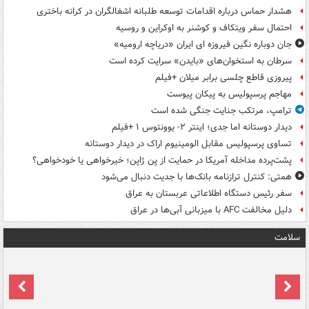
هشدار حماس درباره اقدامات توسعه طلبانه اشغالگران در کرانه باختری
احتمال سفر ویتکاف و کوشنر به اوکراین و روسیه
جان دوباره نگین فیروزه ای ایران «دریاچه ارومیه»
سرطان به استخوان‌های «بایدن» سرایت کرده است
پیروزی قاطع چلسی برابر میلان +فیلم
مهاجم پرسپولیس به پیکان پیوست
ترامپ، مرتکب جنایت جنگی شده است
دیدار دوستانه اما جدی؛ اینتر ۲- یوونتوس ۱ +فیلم
تساوی پرسپولیس مقابل الومینیوم اراک در دیدار دوستانه
پشت‌پرده مداخله آمریکا در حمایت از یِن ژاپن؛ خیرخواهی یا خودخواهی؟
همتی: کنترل ترازنامه بانک‌ها با جدیت دنبال می‌شود
سفر رئیس دستگاه اطلاعاتی عربستان به عراق
دلیل مخالفت AFC با میزبانی آبی‌ها در عراق
سلامت