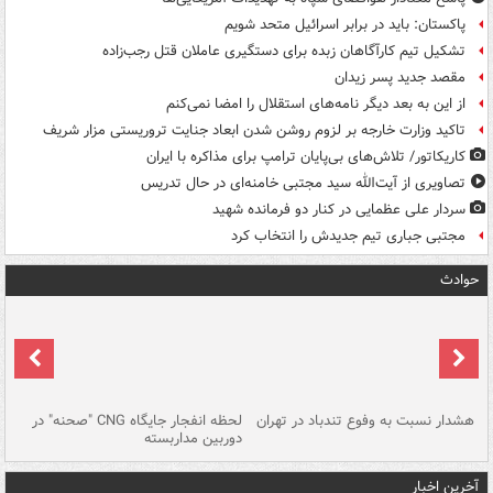
پاکستان: باید در برابر اسرائیل متحد شویم
تشکیل تیم کارآگاهان زبده برای دستگیری عاملان قتل رجب‌زاده
مقصد جدید پسر زیدان
از این به بعد دیگر نامه‌های استقلال را امضا نمی‌کنم
تاکید وزارت خارجه بر لزوم روشن شدن ابعاد جنایت تروریستی مزار شریف
کاریکاتور/ تلاش‌های بی‌پایان ترامپ برای مذاکره با ایران
تصاویری از آیت‌الله سید مجتبی خامنه‌ای در حال تدریس
سردار علی عظمایی در کنار دو فرمانده شهید
مجتبی جباری تیم جدیدش را انتخاب کرد
حوادث
ای
هشدار نسبت به وفوع تندباد در تهران
لحظه انفجار جایگاه CNG "صحنه" در
دس
دوربین مداربسته
ات
آخرین اخبار