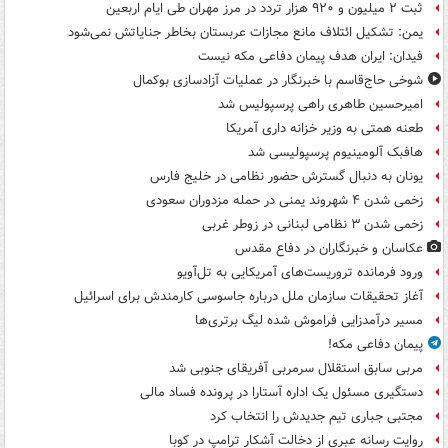
ثبت ۲ میلیون و ۹۲۰ هزار تردد در مرز مهران طی ایام اربعین
یمن: تشکیل ائتلاف مانع مجازات عربستان بخاطر جنایاتش نمی‌شود
فیدان: ایران هدف پیمان دفاعی مکه نیست
شوخی حاج‌قاسم با خبرنگار در عملیات آزادسازی بوکمال
امیرحسین طاهری راهی پرسپولیس شد
طعنه همتی به وزیر خزانه داری آمریکا
هافبک آلومینیوم پرسپولیسی شد
یونان به دنبال گسترش حضور نظامی در خلیج فارس
زخمی شدن ۴ شهروند یمنی در حمله مزدوران سعودی
زخمی شدن ۳ نظامی لبنانی در زوطر غربی
عکاسان و خبرنگاران در دفاع مقدس
ورود فرمانده تروریست‌های آمریکایی به تل‌آویو
آغاز تحقیقات سازمان ملل درباره جاسوسی کارمندش برای اسرائیل
مسیر درآمدزایی فراموش شده لیگ برتری‌ها
پیمان دفاعی مکه!
مربی سابق استقلال سرمربی آفریقای جنوبی شد
دستگیری مسئول یک اداره آستارا در پرونده فساد مالی
مجتبی جباری تیم جدیدش را انتخاب کرد
روایت رسانه عبری از دخالت آشکار ترامپ در کوبا