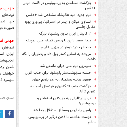
بازگشت مسلمان به پرسپولیس در قامت مربی
جهانی بین
+عکس
تیم‌های 
تیم جدید امید عالیشاه مشخص شد +عکس
تساوی میلان و اینتر در استرالیا/ پیروزی یووه
مقابل چلسی
صورت دوره
۳ کاپیتان ایران بدون پیشنهاد بزرگ
جهانی آس
دیدار سفیر ژاپن با رییس کمیته ملی المپیک
تیم‌های د
جنجال جدید نیمار در برزیل +فیلم
ایران، ا
می‌شد به آسانی کمتر پول داد و رضاییان را نگه
داشت
اردیبهشت 
سرمربی تیم ملی عراق ماندنی شد
شدن رده‌
جلسه سرنوشت‌ساز بارسلونا برای جذب آلوارز
خواهند ش
سهمیه قاره آسیا
صعود هانیه رستمیان به رده پنجم جهان
بازگشت جام باشگاههای فوتسال آسیا به
تقویم AFC
منبع: فدر
درس ایتالیایی‌ به بازیکنان استقلال و
پرسپولیس!
رامین رضاییان رسماً از استقلال جدا شد
دوست نداشتم با ذهن درگیر در پرسپولیس
بمانم