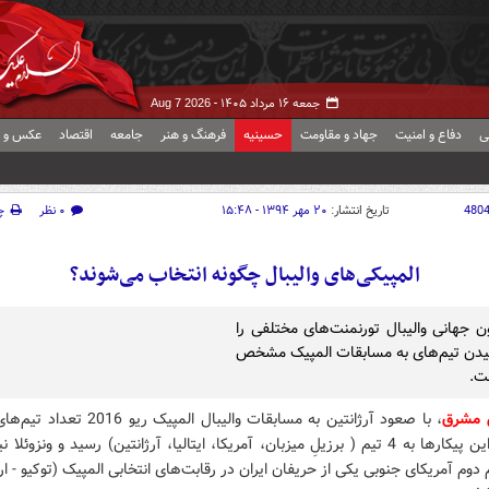
جمعه ۱۶ مرداد ۱۴۰۵ -
Aug 7 2026
ی
دفاع و امنیت
جهاد و مقاومت
حسینیه
فرهنگ و هنر
جامعه
اقتصاد
عکس و ف
480
تاریخ انتشار:
۲۰ مهر ۱۳۹۴ - ۱۵:۴۸
۰ نظر
چ
المپیکی‌های والیبال چگونه انتخاب می‌شوند؟
ن جهانی والیبال تورنمنت‌های مختلفی را
یدن تیم‌های به مسابقات المپیک مشخص
ت.
 مشرق
، با صعود آرژانتین به مسابقات والیبال المپیک ریو 2016 ت
یافته به این پیکارها به 4 تیم ( برزیلِ میزبان، آمریکا، ایتالیا، آرژانتین) رسید و ونزوئلا 
 دوم آمریکای جنوبی یکی از حریفان ایران در رقابت‌های انتخابی المپیک (توکیو - 