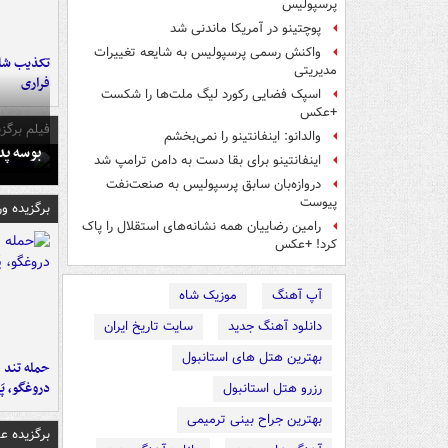
پرسپولیس
پوچتینو در آمریکا ماندنی شد
واکنش رسمی پرسپولیس به شایعه تغییرات
تکذیب شای
مدیریتی
فراری
اسپک فضایی رکورد لیگ ملت‌ها را شکست
+عکس
فیلم برگزی
والدانو: اینفانتینو را نمی‌بخشم
بوسه‌ پ
اینفانتینو برای بقا دست به دامن ترامپ شد
دروازه‌بان سابق پرسپولیس به صنعت‌نفت
پیوست
برگزیده و
رامین رضاییان همه نشانه‌های استقلال را پاک
کرد! +عکس
آپ آهنگ
موزیک شاه
دانلود آهنگ جدید
سایت تاریخ ایران
بهترین هتل های استانبول
حمله تند ف
دروغگو، پَ
رزرو هتل استانبول
بهترین جراح بینی ترمیمی
برگزیده 