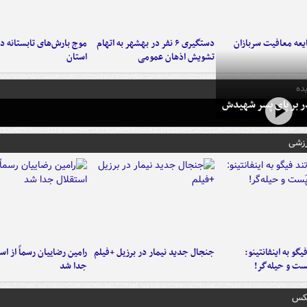
عه معافیت سربازان
دستگیری ۶ نفر در بهشهر به اتهام
تشویش اذهان عمومی
استان
ده
در بر پای پسر شهیدش
رزشی
یگو به اینفانتینو:
جنجال جدید نیمار در برزیل +فیلم
رامین رضاییان رسماً از اس
ست‌ و حیله‌گر!
جدا شد
عکس