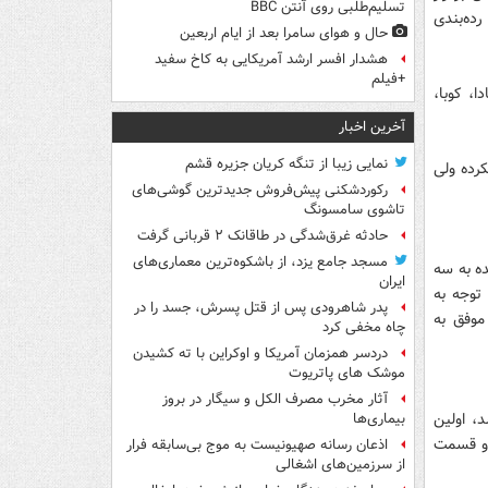
تسلیم‌طلبی روی آنتن BBC
ده‌بندی
حال و هوای سامرا بعد از ایام اربعین
هشدار افسر ارشد آمریکایی به کاخ سفید
+فیلم
ا حضور کانادا، کوبا،
آخرین اخبار
نمایی زیبا از تنگه کریان جزیره قشم
کرده ولی
رکوردشکنی پیش‌فروش جدیدترین گوشی‌های
تاشوی سامسونگ
حادثه غرق‌شدگی در طاقانک ۲ قربانی گرفت
مسجد جامع یزد، از باشکوه‌ترین معماری‌های
ه به سه
ایران
 توجه به
پدر شاهرودی پس از قتل پسرش، جسد را در
 موفق به
چاه مخفی کرد
دردسر همزمان آمریکا و اوکراین با ته کشیدن
موشک های پاتریوت
آثار مخرب مصرف الکل و سیگار در بروز
، اولین
بیماری‌ها
 و قسمت
اذعان رسانه صهیونیست به موج بی‌سابقه فرار
از سرزمین‌های اشغالی