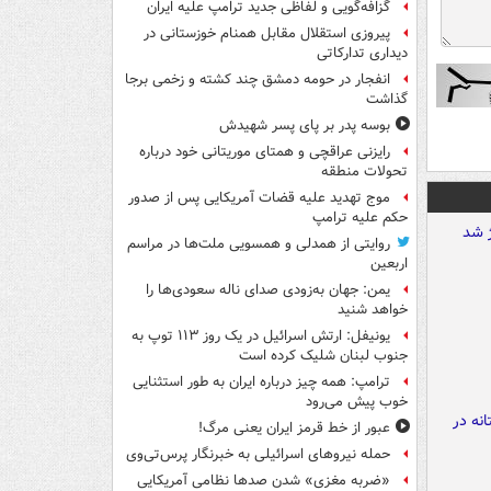
گزافه‌گویی و لفاظی جدید ترامپ علیه ایران
پیروزی استقلال مقابل همنام خوزستانی در
دیداری تدارکاتی
انفجار در حومه دمشق چند کشته و زخمی برجا
گذاشت
بوسه‌ پدر بر پای پسر شهیدش
رایزنی عراقچی و همتای موریتانی خود درباره
تحولات منطقه
موج تهدید علیه قضات آمریکایی پس از صدور
حکم علیه ترامپ
روایتی از همدلی و همسویی ملت‌ها در مراسم
اربعین
یمن: جهان به‌زودی صدای ناله سعودی‌ها را
خواهد شنید
یونیفل: ارتش اسرائیل در یک روز ۱۱۳ توپ به
جنوب لبنان شلیک کرده است
ترامپ: همه چیز درباره ایران به طور استثنایی
خوب پیش می‌رود
عبور از خط قرمز ایران یعنی مرگ!
حمله نیروهای اسرائیلی به خبرنگار پرس‌تی‌وی
«ضربه مغزی» شدن صدها نظامی آمریکایی