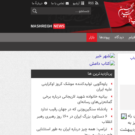
RSS
آرشیو
تماس با ما
دربارهٔ ما
MASHREGH
NEWS
یلم
دیدگاه
پیوندها
بازار
اپ
پربازدیدترین ها
یاوه‌گویی تولیدکننده موشک کروز اوکراینی
علیه ایران
بیانیه خانواده شهید لاریجانی درباره برخی
گمانه‌زنی‌های رسانه‌ای
پادشاه سنگین‌وزنی که در جهان رقیب ندارد
عداد تیم‌های راه
۶ دستاورد بزرگ ایران در ۱۶۰ روز رهبری رهبر
انقلاب
نیز به
اردیبهشت
ترامپ: همه چیز درباره ایران به طور استثنایی
خوب پیش می‌رود