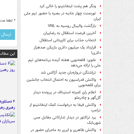
ونگر هم پشت اینفانتینو را خالی کرد
تورنمنت چهار جانبه در بصره با حضور تیم ملی
ایران
*
لطفا عدد م
بازگشت والیبال روسیه به VNL
آخرین فرصت استقلال به رضاییان
انتخاب جذاب برای کاپیتانی استقلال
قرارداد یک میلیون دلاری بازیکن صدهزار
دلاری!
این مطالب
علوی: قلعه‌نویی هفته آینده برنامه‌های تیم
ملی را ارائه می‌دهد
تراِشتگن دروازه‌بان جدید آژاکس شد
واکنش فدراسیون به احتمال انتخاب جانشین
برای قلعه‌نویی
اعلام رای کمیته استیناف در پرونده دیدار
گل‌گهر و چادرملو
واکنش فیفا به درخواست کمک اینفانتینو از
رهبری رهب
ترامپ
برد تراکتور در دیدار تدارکاتی مقابل مس
شهربابک
واکنش طاهری و ایری به ماجرای حضور در