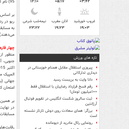
۰۳:۴۲
۰۵:۱۷
۱۲:۱۰
95) نام گرفت.
بر اساس ا
غروب خورشید
اذان مغرب
نیمه‌شب شرعی
۲۳:۲۲
۱۹:۲۳
۱۹:۰۳
می‌دهند)
چهار قاره
منظور از 
تازه های ورزش
جنوبی، آم
پیروزی استقلال مقابل همنام خوزستانی در
دیداری تدارکاتی
المپیک م
دانا وایت به بن‌بست رسید
جهانی (ب
رقم فسخ قرارداد رضاییان با استقلال فقط
امتحان کن
۱۰۰میلیون تومان!
ثبت سالروز شکست انگلیس در تقویم فوتبال
آرژانتین
در نهایت 
برزگر: همای سعادت روی دوش تارتار نشسته
مسابقات 
است
رونمایی رئال مادرید از دیومانده