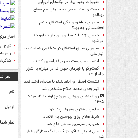
تغییرات جدید یوفا در لیگ‌های اروپایی
دست رد وینیسیوس به حقوقی هم سطح
رونالدو!
ماجرای خواهرخواندگی استقلال و تیم
افغانستانی چه بود؟
حسین نژاد با ۲ میلیون یورو از دینامو جدا
اخبار مرتب
می‌شود
کواچ: ب
سرمربی سابق استقلال در یک‌قدمی هدایت یک
روس‌ها
تیم ملی
شاگردان
انتصاب سرپرست دبیری فدراسیون کشتی
گفت‌وگو با قهرمان جهان که در مبارزه با اشرار
جانباز شد
نظر شم
نشست اضطراری اینفانتینو با مدیران ارشد فیفا
تیم بعدی محمد صلاح مشخص شد
نام
روزنامه‌های ورزشی امروز چهارشنبه ۱۴ مرداد
۱۴۰۵
ایمیل
طارمی مشتری معروف پیدا کرد
شرط صلاح برای پیوستن به الاتحاد
نظر شما 
هرو رنار سرمربی ساحل عاج شد
علی نعمتی شاگرد دژاگه در لیگ ستارگان قطر
شد