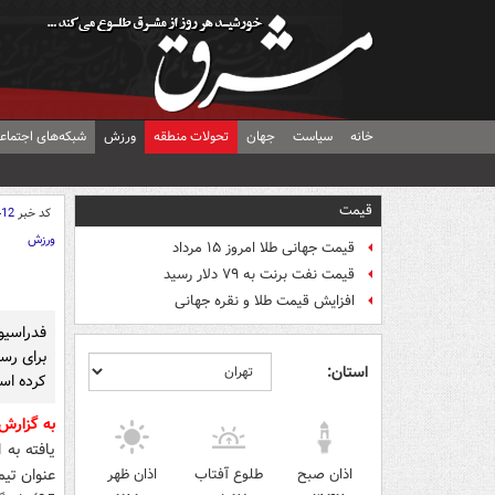
خانه
سیاست
جهان
تحولات منطقه
ورزش
شبکه‌های اجتماع
قیمت
کد خبر
412
ورزش
قیمت جهانی طلا امروز ۱۵ مرداد
قیمت نفت برنت به ۷۹ دلار رسید
افزایش قیمت طلا و نقره جهانی
فدراسیو
برای رس
استان:
کرده اس
به گزارش
اذان صبح
طلوع آفتاب
اذان ظهر
عنوان تیم