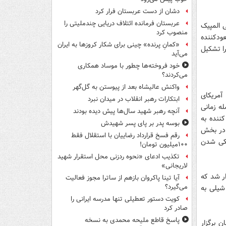
دشان از دست عربستان فرار کرد
عربستان فرمانده ائتلاف دریایی چندملیتی را
ی المپیک
منصوب کرد
ای تقسیم می‌شود که نحوه انتخاب 11 تیم صعودکننده
«کمانِ پرنده» چینی برای شکار کروزها به ایران
 این مسابقات را تشکیل
می‌آید
خود فروخته‌ها چطور با موساد همکاری
می‌کردند؟
واکنش عالیشاه بعد از پیوستن به گل‌گهر
 آمریکای
ابتکارات رهبر انقلاب در میدان نبرد
له زمانی
آنچه رهبر شهید سال‌ها پیش دیده بودند
د کننده به
بوسه‌ پدر بر پای پسر شهیدش
 در بخش
رقم فسخ قرارداد رضاییان با استقلال فقط
یکی شدن
۱۰۰میلیون تومان!
تکذیب ادعای «نحوه ردزنی محل استقرار شهید
لاریجانی»
زبانی ونزوئلا از 7 تا 11 اکتبر برگزار شد که
آیا تینا پاکروان بازهم از ساترا مجوز فعالیت
می‌گیرد؟
 شیلی به
کویت دستور تعطیلی تنها مدرسه ایرانی را
صادر کرد
پاسخ قاطع ملیحه محمدی به نسخه
ه به میزبانی آلمان برگزار