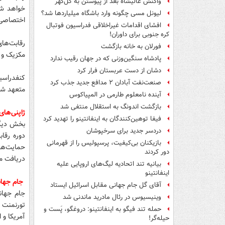
واکنش عالیشاه بعد از پیوستن به گل‌گهر
خواهد شد
لیونل مسی چگونه وارد باشگاه میلیاردها شد؟
اختصاصی ک
افشای اقدامات غیراخلاقی فدراسیون فوتبال
کره جنوبی برای داوران!
فورلان به خانه بازگشت
مکزیک و پ
پادشاه سنگین‌وزنی که در جهان رقیب ندارد
دشان از دست عربستان فرار کرد
کنفدراسیو
صنعت‌نفت آبادان ۲ مدافع جدید جذب کرد
متعهد شده
آینده نامعلوم طارمی در المپیاکوس
بازگشت اندونگ به استقلال منتفی شد
ژاپنی‌های
فیفا توهین‌کنندگان به اینفانتینو را تهدید کرد
بخش دیگر
دردسر جدید برای سرخپوشان
دوره رقاب
بازیکنان بی‌کیفیت، پرسپولیس را از قهرمانی
حمایت‌های
دور کردند
دریافت می
بیانیه تند اتحادیه لیگ‌های اروپایی علیه
اینفانتینو
جام جهان
آقای گل جام جهانی مقابل اسرائیل ایستاد
جام جهان
وینیسیوس در رئال مادرید ماندنی شد
تورنمنت 
حمله تند فیگو به اینفانتینو: دروغگو، پَست‌ و
آمریکا و ا
حیله‌گر!