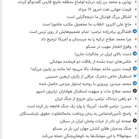
پوتین و محمد بن زاید درباره اوضاع منطقه خلیج فارس گفت‌وگو کردند
قیمت جهانی نفت امروز ۱۶ مرداد
اشکال بزرگ فوتبال ما نتیجه‌گرایی است
حاج علی اکبری: انقلاب ما محصول مکتب عاشورا است
افشاگری برادرزاده ترامپ: تمام تصمیم‌هایش از روی ترس است
چرا محمد صلاح ترکیه را به عربستان و آمریکا ترجیح داد
وقوع انفجار مهیب در مسکو
دست بالای ایران در مذاکرات جاری!
عکس‌های دیده نشده از رفاقت دو فرمانده‌ موشکی
قیمت بنزین مانند موشک بالا می‌رود اما مانند پر پایین می‌آید!
استقبال خاص دخترک عراقی از زائران اربعین حسینی
محمد مرندی: پیروزی با روحیه استوار مردمی حاصل شده
محمد صلاح مات و مبهوت استقبال هواداران ترابزون اسپور
دو راهی دردناک ترامپ برای خروج از جنگ ایران
سندرز: ترامپ فاسد، آمریکا را وارد یک جنگ فاجعه بار کرده است
پاسخ تأمین‌اجتماعی به زمان پرداخت مابه‌التفاوت حقوق بازنشستگان
صحنه ای نادر از حیات وحش ایران در سبلان
جنگ مدعیان طلای کشتی جهان این بار در مسکو
سوخو۳۵ با این موشک‌ها به ناوهای‌جنگی حمله می‌کند