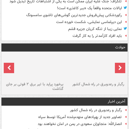
تلگراف: جنگ علیه ایران ممکن است به یکی از اشتباهات تاریخ تبدیل شود
ایالات متحده واقعاً یک «ببر کاغذی» است!
رکوردشکنی پیش‌فروش جدیدترین گوشی‌های تاشوی سامسونگ
این دیپلماسی نمایشی، شکست خورده است
نمایی زیبا از تنگه کریان جزیره قشم
باید افراد کارآمدتر را به کار گرفت
حوادث
رگبار و رعدوبرق در راه شمال کشور
برخورد پراید با تیر برق ۲ فوتی بر جای
گذاشت
گر
آخرین اخبار
رگبار و رعدوبرق در راه شمال کشور
تصاویر جدید از پهپادهای منهدم‌شده آمریکا توسط سپاه
انصارالله: متجاوزان سعودی در یمن در امان نخواهند بود