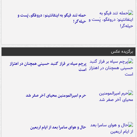
حمله تند فیگو به اینفانتینو: دروغگو، پَست‌ و
حیله‌گر!
برگزیده عکس
پرچم سیاه بر فراز گنبد حسینی همچنان در اهتزاز
است
حرم امیرالمومنین محیای آخر صفر شد
حال و هوای سامرا بعد از ایام اربعین