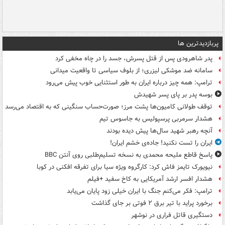
پربازدیدترین ها
پدر شاهرودی پس از قتل پسرش، جسد را در چاه مخفی کرد
سامانه ضد موشکی لیزری؛ از بلوف سیاسی تا واقعیت میدانی
ترامپ: همه چیز درباره ایران به طور استثنایی خوب پیش می‌رود
بوسه‌ پدر بر پای پسر شهیدش
توقف طولانی کامیون‌ها پشت مرز؛ صورت‌حساب سنگینی که به اقتصاد می‌رسد
هشدار سرمربی پرسپولیس به جاسوس تیم
آنچه رهبر شهید سال‌ها پیش دیده بودند
ایران را تست نکنید! جاده‌ی خشم ایران!
پاسخ قاطع ملیحه محمدی به نسخه تسلیم‌طلبی روی آنتن BBC
نیویورک تایمز فاش کرد: کارگروه ویژه سیا برای تفرقه افکنی در کوبا
هشدار افسر ارشد آمریکایی به کاخ سفید +فیلم
ترامپ: فکر می‌کنم جنگ با ایران خیلی زود پایان می‌یابد
برخورد پراید با تیر برق ۲ فوتی بر جای گذاشت
دستگیری قاتل فراری در نوشهر