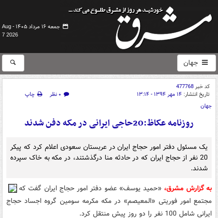
جمعه ۱۶ مرداد ۱۴۰۵ -
Aug
7 2026
جهان
کد خبر
477768
تاریخ انتشار:
۱۴ مهر ۱۳۹۴ - ۱۳:۱۴
۰ نظر
چاپ
جهان
روزنامه عکاظ:20حاجی ایرانی در مکه دفن شدند
یک مسئول دفتر امور حجاج ایران در عربستان سعودی اعلام کرد که پیکر
20 نفر از حجاج ایران که در حادثه منا درگذشتند، در مکه به خاک سپرده
شدند.
به گزارش مشرق،
«حمید یوسف» عضو دفتر امور حجاج ایران گفت که
مجتمع امور فوریتی «المعیصم» در مکه مکرمه سومین گروه اجساد حجاج
ایرانی شامل 100 نفر را دو روز پیش منتقل کرد.