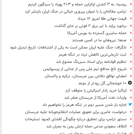
روسیه: به ۳ کشتی اوکراین حمله و ۲۰۳ پهپاد را سرنگون کردیم
ترامپ مقاله‌ای را با عنوان پیروزی خیالی در جنگ ایران بازنشر کرد
قیمت جهانی طلا امروز ۱۶ مرداد
برخورد پراید با تیر برق ۲ فوتی بر جای گذاشت
حمله سایبری گسترده به بورس آمریکا
صنعا: نیروهای ما در کمین‌ هستند
تلگراف: جنگ علیه ایران ممکن است به یکی از اشتباهات تاریخ تبدیل شود
ثبت تاریخی‌ترین کاهش تردد در تنگه هرمز
تنظیم قولنامه برای اسناد سبزرنگ ممنوع شد
شروع تلخ مدافع تیم ملی پس از جدایی از پرسپولیس
امضای توافق دفاعی بین عربستان، ترکیه و پاکستان
۱۰ خوشحالی گل زودتر از موعد
ایتالیا خرید رادار اسرائیلی را متوقف کرد
واردات نفت آمریکا از عربستان صفر شد
اجازه باز شدن مسیر دوم در تنگه هرمز را نخواهیم داد
درخواست عامری برای تعویق عملیات انتقام‌جویانه علیه عربستان
دستور ترامپ برای تحقیق درباره چگونگی افشای کمبود تسلیحات
ائتلاف سعودی مدعی حمله ارتش یمن به نجران شد
هشدار سرمربی پرسپولیس به جاسوس تیم