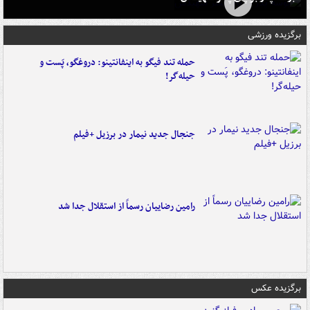
برگزیده ورزشی
حمله تند فیگو به اینفانتینو: دروغگو، پَست‌ و
حیله‌گر!
جنجال جدید نیمار در برزیل +فیلم
رامین رضاییان رسماً از استقلال جدا شد
برگزیده عکس