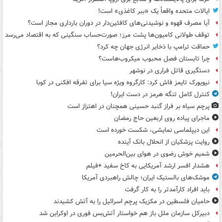
ایالات متحده واقعاً یک «ببر کاغذی» است!
آیا مصرف قهوه و نوشیدنی‌های کافئین‌دار در دوران بارداری مجاز است؟
توقف طولانی کامیون‌ها پشت مرز؛ صورت‌حساب سنگینی که به اقتصاد می‌رسد
حماقت ترامپ با ذخایر انرژی جهان چه کرد؟
چرا تابستان فصل محبوب میکروب‌هاست؟
دستگیری قاتل فراری در نوشهر
نیویورک تایمز فاش کرد: کارگروه ویژه سیا برای تفرقه افکنی در کوبا
کنترل کامل تنگه هرمز در دست ایران!
پرچم سیاه بر فراز گنبد حسینی همچنان در اهتزاز است
ماجرای پیاده روی اربعین حاج رمضان
این دیپلماسی نمایشی، شکست خورده است
روایت پزشکیان از انحلال بانک آینده
شمیم خوش رضوی در هوای بین‌الحرمین
هشدار افسر ارشد آمریکایی به کاخ سفید +فیلم
موشک‌های بالستیک ایران؛ چالش راهبردی آمریکا
باید افراد کارآمدتر را به کار گرفت
حامیان فلسطین در مکزیک پرچم اسرائیل را به آتش کشیدند
دبیرکل سازمان ملل باز هم خواستار آتش‌بس فوری در اوکراین شد