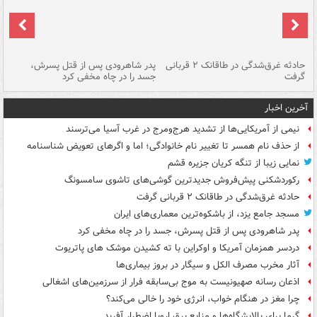
شته
حادثه غرق‌شدگی در طاقانک ۲ قربانی
پدر شاهرودی پس از قتل پسرش،
دس
گرفت
جسد را در چاه مخفی کرد
آخرین اخبار
نیمی از آمریکایی‌ها از تشدید هرج‌ومرج در غرب آسیا می‌ترسند
از حذف نام همسر تا تغییر نام خانوادگی؛ اما و اگرهای تعویض شناسنامه
نمایی زیبا از تنگه کریان جزیره قشم
رکوردشکنی پیش‌فروش جدیدترین گوشی‌های تاشوی سامسونگ
حادثه غرق‌شدگی در طاقانک ۲ قربانی گرفت
مسجد جامع یزد، از باشکوه‌ترین معماری‌های ایران
پدر شاهرودی پس از قتل پسرش، جسد را در چاه مخفی کرد
دردسر همزمان آمریکا و اوکراین با ته کشیدن موشک های پاتریوت
آثار مخرب مصرف الکل و سیگار در بروز بیماری‌ها
اذعان رسانه صهیونیست به موج بی‌سابقه فرار از سرزمین‌های اشغالی
چرا مغز در هنگام خواب، انرژی خود را خالی می‌کند؟
گرما برای پالایشگاه‌ها و منابع برق اروپا اضطرار آفرید