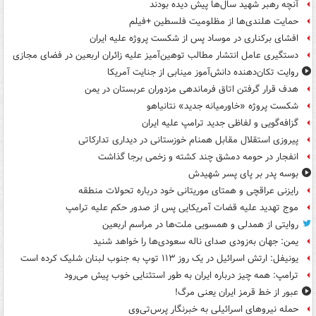
آنچه رهبر شهید سال‌ها پیش دیده بودند
حمایت هلندی‌ها از مظلومیت فلسطین +فیلم
افشای برکناری در موساد پس از شکست پروژه علیه ایران
دستگیری عامل انتشار مطالب توهین‌آمیز علیه زائران اربعین در فضای مجازی
روایت تکان‌دهنده دانش‌آموز مینابی از جنایت آمریکا
هدف قرار گرفتن اتاق‌ فرماندهی مزدوران عربستان در یمن
شکست پروژه «خاورمیانه جدید» نتانیاهو
گزافه‌گویی و لفاظی جدید ترامپ علیه ایران
پیروزی استقلال مقابل همنام خوزستانی در دیداری تدارکاتی
انفجار در حومه دمشق چند کشته و زخمی برجا گذاشت
بوسه‌ پدر بر پای پسر شهیدش
رایزنی عراقچی و همتای موریتانی خود درباره تحولات منطقه
موج تهدید علیه قضات آمریکایی پس از صدور حکم علیه ترامپ
روایتی از همدلی و همسویی ملت‌ها در مراسم اربعین
یمن: جهان به‌زودی صدای ناله سعودی‌ها را خواهد شنید
یونیفل: ارتش اسرائیل در یک روز ۱۱۳ توپ به جنوب لبنان شلیک کرده است
ترامپ: همه چیز درباره ایران به طور استثنایی خوب پیش می‌رود
عبور از خط قرمز ایران یعنی مرگ!
حمله نیروهای اسرائیلی به خبرنگار پرس‌تی‌وی