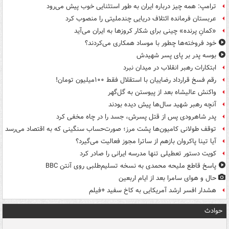
ترامپ: همه چیز درباره ایران به طور استثنایی خوب پیش می‌رود
عربستان فرمانده ائتلاف دریایی چندملیتی را منصوب کرد
«کمانِ پرنده» چینی برای شکار کروزها به ایران می‌آید
خود فروخته‌ها چطور با موساد همکاری می‌کردند؟
بوسه‌ پدر بر پای پسر شهیدش
ابتکارات رهبر انقلاب در میدان نبرد
رقم فسخ قرارداد رضاییان با استقلال فقط ۱۰۰میلیون تومان!
واکنش عالیشاه بعد از پیوستن به گل‌گهر
آنچه رهبر شهید سال‌ها پیش دیده بودند
پدر شاهرودی پس از قتل پسرش، جسد را در چاه مخفی کرد
توقف طولانی کامیون‌ها پشت مرز؛ صورت‌حساب سنگینی که به اقتصاد می‌رسد
آیا تینا پاکروان بازهم از ساترا مجوز فعالیت می‌گیرد؟
کویت دستور تعطیلی تنها مدرسه ایرانی را صادر کرد
پاسخ قاطع ملیحه محمدی به نسخه تسلیم‌طلبی روی آنتن BBC
حال و هوای سامرا بعد از ایام اربعین
هشدار افسر ارشد آمریکایی به کاخ سفید +فیلم
حوادث