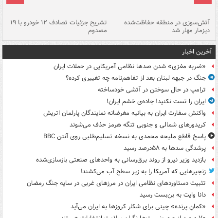
تصادف مرگبار در محور اهواز–شوش ۲
آتش‌سوزی در منطقه حفاظت‌شده
تشریح جزئیات تصادف ۱۲ خودرو با ۱۹
پا
دیزمار مهار شد
مصدوم
آخرین اخبار
«ضربه مغزی» شدن صدها نظامی آمریکایی در حملات ایران
جنگ در جبهه لبنان بعد از تفاهم‌نامه چه تغییری کرده؟
ترامپ در حال سوختن در آتشی خودساخته
ایران را تست نکنید! جاده‌ی خشم ایران!
واکنش سفارت ایران به بیانیه مغرضانه نمایندگان پارلمان اتریش
کریدورهای شمالی و جنوبی تنگه هرمز حذف می‌شوند
پاسخ قاطع ملیحه محمدی به نسخه تسلیم‌طلبی روی آنتن BBC
پرشدگی سدها به ۵۸درصد رسید
بازدید وزیر نیرو از روند برق‌رسانی به واحدهای صنعتی بازسازی‌شده
زنجیرهایی که آمریکا را به زیر سطح آب می‌کشند!
تثبیت دستاوردهای نظامی ایران در مرزهای غربی در سایه جنگ رمضان
دانا وایت به بن‌بست رسید
«کمانِ پرنده» چینی برای شکار کروزها به ایران می‌آید