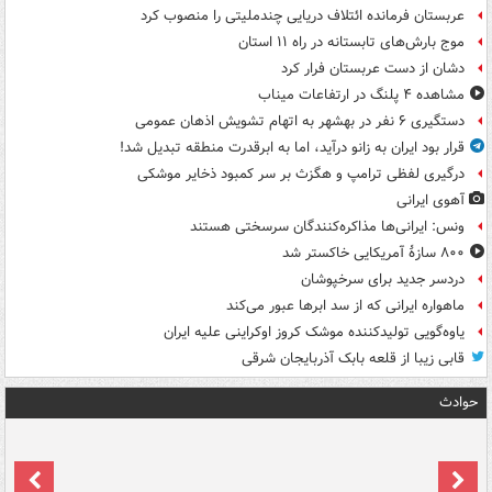
عربستان فرمانده ائتلاف دریایی چندملیتی را منصوب کرد
موج بارش‌های تابستانه در راه ۱۱ استان
دشان از دست عربستان فرار کرد
مشاهده ۴ پلنگ در ارتفاعات میناب
دستگیری ۶ نفر در بهشهر به اتهام تشویش اذهان عمومی
قرار بود ایران به زانو درآید، اما به ابرقدرت منطقه تبدیل شد!
درگیری لفظی ترامپ و هگزث بر سر کمبود ذخایر موشکی
آهوی ایرانی
ونس: ایرانی‌ها مذاکره‌کنندگان سرسختی هستند
۸۰۰ سازۀ آمریکایی خاکستر شد
دردسر جدید برای سرخپوشان
ماهواره ایرانی که از سد ابرها عبور می‌کند
یاوه‌گویی تولیدکننده موشک کروز اوکراینی علیه ایران
قابی زیبا از قلعه بابک آذربایجان شرقی
حوادث