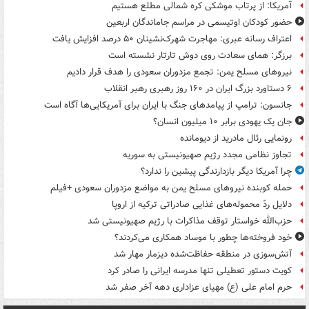
آمریکا: از پرتاب موشکی کره شمالی مطلع هستیم
حضور کودکان اوتیسمی در مراسم جاماندگان اربعین
اعتراف رسانه عبری: مهاجرت شهرک‌نشینان ۵۰ درصد افزایش یافت
برزگر: همای سعادت روی دوش تارتار نشسته است
نیروهای مسلح یمن: تجمع مزدوران سعودی را هدف قرار دادیم
۶ دستاورد بزرگ ایران در ۱۶۰ روز رهبری رهبر انقلاب
جانسون: ترامپ از پیامدهای جنگ با ایران برای آمریکایی‌ها آگاه است
جان یک یهودی برابر ۱۰ میلیون انسان؟
رونمایی رئال مادرید از دیومانده
تجاوز نظامی مجدد رژیم صهیونیستی به سوریه
چرا آمریکا دیگر بازدارندگی پیشین را ندارد؟
حمله کوبنده نیروهای مسلح یمن به مواضع مزدوران سعودی +فیلم
دلایل ردّ محموله‌های غذایی صادراتی ترکیه از اروپا
حزب‌الله خواستار توقف مذاکرات با رژیم صهیونیستی شد
خود فروخته‌ها چطور با موساد همکاری می‌کردند؟
آتش‌سوزی در منطقه حفاظت‌شده دیزمار مهار شد
کویت دستور تعطیلی تنها مدرسه ایرانی را صادر کرد
حرم امام علی (ع) مهیای عزاداری دهه آخر صفر شد