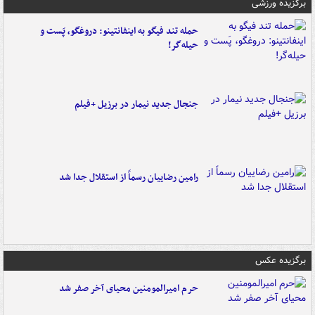
برگزیده ورزشی
حمله تند فیگو به اینفانتینو: دروغگو، پَست‌ و
حیله‌گر!
جنجال جدید نیمار در برزیل +فیلم
رامین رضاییان رسماً از استقلال جدا شد
برگزیده عکس
حرم امیرالمومنین محیای آخر صفر شد