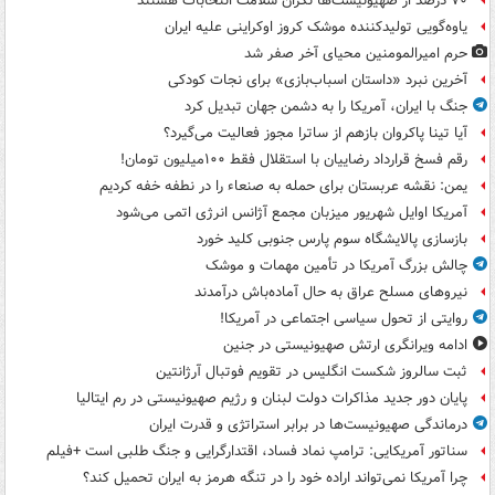
۷۰ درصد از صهیونیست‌ها نگران سلامت انتخابات هستند
یاوه‌گویی تولیدکننده موشک کروز اوکراینی علیه ایران
حرم امیرالمومنین محیای آخر صفر شد
آخرین نبرد «داستان اسباب‌بازی» برای نجات کودکی
جنگ با ایران، آمریکا را به دشمن جهان تبدیل کرد
آیا تینا پاکروان بازهم از ساترا مجوز فعالیت می‌گیرد؟
رقم فسخ قرارداد رضاییان با استقلال فقط ۱۰۰میلیون تومان!
یمن: نقشه عربستان برای حمله به صنعاء را در نطفه خفه کردیم
آمریکا اوایل شهریور میزبان مجمع آژانس انرژی اتمی می‌شود
بازسازی پالایشگاه سوم پارس جنوبی کلید خورد
چالش بزرگ آمریکا در تأمین مهمات و موشک
نیروهای مسلح عراق به حال آماده‌باش درآمدند
روایتی از تحول سیاسی اجتماعی در آمریکا!
ادامه ویرانگری ارتش صهیونیستی در جنین
ثبت سالروز شکست انگلیس در تقویم فوتبال آرژانتین
پایان دور جدید مذاکرات دولت لبنان و رژیم صهیونیستی در رم ایتالیا
درماندگی صهیونیست‌ها در برابر استراتژی و قدرت ایران
سناتور آمریکایی: ترامپ نماد فساد، اقتدارگرایی و جنگ طلبی است +فیلم
چرا آمریکا نمی‌تواند اراده خود را در تنگه هرمز به ایران تحمیل کند؟