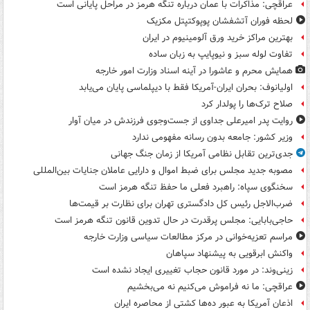
عراقچی: مذاکرات با عمان درباره تنگه هرمز در مراحل پایانی است
لحظه فوران آتشفشان پوپوکتپتل مکزیک
بهترین مراکز خرید ورق آلومینیوم در ایران
تفاوت لوله سبز و نیوپایپ به زبان ساده
همایش محرم و عاشورا در آینه اسناد وزارت امور خارجه
اولیانوف: بحران ایران-آمریکا فقط با دیپلماسی پایان می‌یابد
صلاح ترک‌ها را پولدار کرد
روایت پدر امیرعلی جداوی از جست‌وجوی فرزندش در میان آوار
وزیر کشور: جامعه بدون رسانه مفهومی ندارد
جدی‌ترین تقابل نظامی آمریکا از زمان جنگ جهانی
مصوبه جدید مجلس برای ضبط اموال و دارایی عاملان جنایات بین‌المللی
سخنگوی سپاه: راهبرد فعلی ما حفظ تنگه هرمز است
ضرب‌الاجل رئیس کل دادگستری تهران برای نظارت بر قیمت‌ها
حاجی‌بابایی: مجلس پرقدرت در حال تدوین قانون تنگه هرمز است
مراسم تعزیه‌خوانی در مرکز مطالعات سیاسی وزارت خارجه
واکنش ابرقویی به پیشنهاد سپاهان
زینی‌وند: در مورد قانون حجاب تغییری ایجاد نشده است
عراقچی: ما نه فراموش می‌کنیم نه می‌بخشیم
اذعان آمریکا به عبور ده‌ها کشتی از محاصره ایران