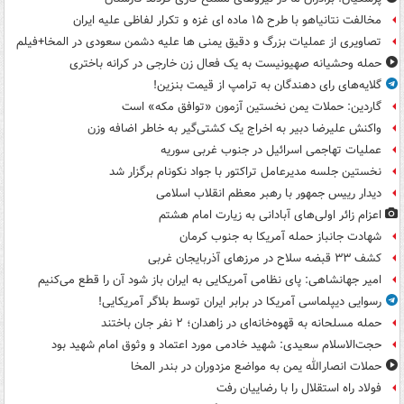
مخالفت نتانیاهو با طرح ۱۵ ماده ای غزه و تکرار لفاظی علیه ایران
تصاویری از عملیات بزرگ و دقیق یمنی ها علیه دشمن سعودی در المخا+فیلم
حمله وحشیانه صهیونیست به یک فعال زن خارجی در کرانه باختری
گلایه‌های رای دهندگان به ترامپ از قیمت بنزین!
گاردین: حملات یمن نخستین آزمون «توافق مکه» است
واکنش علیرضا دبیر به اخراج یک کشتی‌گیر به خاطر اضافه وزن
عملیات تهاجمی اسرائیل در جنوب غربی سوریه
نخستین جلسه مدیرعامل تراکتور با جواد نکونام برگزار شد
دیدار رییس جمهور با رهبر معظم انقلاب اسلامی
اعزام زائر اولی‌های آبادانی به زیارت امام هشتم
شهادت جانباز حمله آمریکا به جنوب کرمان
کشف ۳۳ قبضه سلاح در مرزهای آذربایجان غربی
امیر جهانشاهی: پای نظامی آمریکایی به ایران باز شود آن را قطع می‌کنیم
رسوایی دیپلماسی آمریکا در برابر ایران توسط بلاگر آمریکایی!
حمله مسلحانه به قهوه‌خانه‌ای در زاهدان؛ ۲ نفر جان باختند
حجت‌الاسلام سعیدی: شهید خادمی مورد اعتماد و وثوق امام شهید بود
حملات انصارالله یمن به مواضع مزدوران در بندر المخا
فولاد راه استقلال را با رضاییان رفت