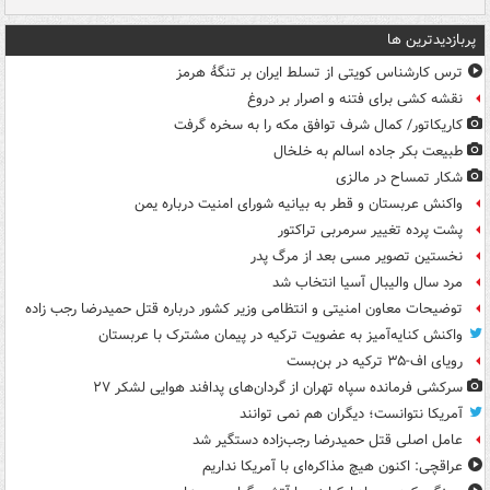
پربازدیدترین ها
ترس کارشناس کویتی از تسلط ایران بر تنگۀ هرمز
نقشه کشی برای فتنه و اصرار بر دروغ
کاریکاتور/ کمال شرف توافق مکه را به سخره گرفت
طبیعت بکر جاده اسالم به خلخال
شکار تمساح در مالزی
واکنش عربستان و قطر به بیانیه شورای امنیت درباره یمن
پشت پرده تغییر سرمربی تراکتور
نخستین تصویر مسی بعد از مرگ پدر
مرد سال والیبال آسیا انتخاب شد
توضیحات معاون امنیتی و انتظامی وزیر کشور درباره قتل حمیدرضا رجب زاده
واکنش کنایه‌آمیز به عضویت ترکیه در پیمان مشترک با عربستان
رویای اف-۳۵ ترکیه در بن‌بست
سرکشی فرمانده سپاه تهران از گردان‌های پدافند هوایی لشکر ۲۷
آمریکا نتوانست؛ دیگران هم نمی توانند
عامل اصلی قتل حمیدرضا رجب‌زاده دستگیر شد
عراقچی: اکنون هیچ مذاکره‌ای با آمریکا نداریم