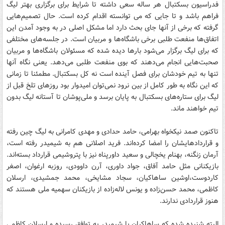
فدراسیون بسکتبال هر ساله سعی داشته تا شرایط برای برگزاری بهتر لیگ
فراهم باشد و تا جایی که می توانسته اقدام کرده است. حال تصمیم‌هایی
گرفته که برخی از آنها جای بحث دارد اما مشکل اصلی در به وجود آمدن این
اتفاق‌ها منفعت طلبی برخی باشگاه‌ها و مربیان است. در جلسه‌های مختلفی
که برای لیگ برگزار می‌شود بارها دیده شده که مسئولان باشگاه‌ها و مربیان
صحبت‌هایی انجام می‌دهند که بوی منفعت طلبی می‌دهد. یعنی نگاه آنها
تنها به تیم خودشان برای فصل آینده است نه کل بسکتبال. مطمئنا تا زمانی
که این نگاه به طور کامل از بین نرود نمی‌توان امیدوار بود روزهای تلخ قبل از
لیگ برای ستاره‌های بسکتبال به پایان برسد و ملی‌پوشان تا آستانه لیگ بدون
تیم خواهند ماند.
تاکنون صمد نیکخواه بهرامی،‌ حامد حدادی و مهدی کامرانی به لیگ چین رفته
و قراردادهایشان را امضا کرده‌اند. فرید اصلانی هم به شیمیدر رفته است،
آرمان زنگنه،‌ بهنام یخچالی و سعید داورپناه نیز با پتروشیمی قرارداد بسته‌اند.
بازیکنانی مثل حامد آفاق،‌ جواد داوری، آرن داوودی، روزبه ارغوان،‌ اصغر
کاردوست،‌اوشین ساهاکیان، سجاد مشایخی، محمد جمشیدی، ارسلان
کاظمی، محمد حسن‌زاده و یونس لاله‌زاده از بازیکنان سهمیه ملی هستند که
هنوز قراردادی ندارند.
البته شنیده شده که ساهاکیان با شیمیدر به توافق رسیده و ارسلان کاظمی