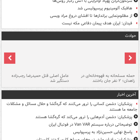
سرنگون‌کردن پهپاد اوکراینی با آتش رگبار روس‌ها
هافبک آلومینیوم پرسپولیسی شد
از مظلوم‌نمایی براندازها تا افشای دروغ مراد ویسی
فیدان: ایران هدف پیمان دفاعی مکه نیست
حوادث
حمله مسلحانه به قهوه‌خانه‌ای در
عامل اصلی قتل حمیدرضا رجب‌زاده
گر
زاهدان؛ ۲ نفر جان باختند
دستگیر شد
نا
آخرین اخبار
پزشکیان: دشمن کسانی را ترور می‌کنند که گره‌گشا و حلال مسائل و مشکلات
جامعه ما هستند
پزشکیان: دشمن آدم‌هایی را ترور می‌کند که گره‌گشا هستند
توضیحاتی درباره سیستم Van VAR در فوتبال ایران
پاسخ نهایی حسین‌نژاد به پرسپولیس
پزشکیان: برادران ما در نیروهای مسلح کاری کردند کارستان