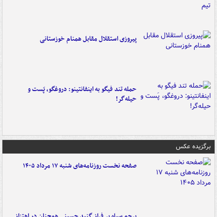
پیروزی استقلال مقابل همنام خوزستانی
حمله تند فیگو به اینفانتینو: دروغگو، پَست‌ و
حیله‌گر!
برگزیده عکس
صفحه نخست روزنامه‌های شنبه ۱۷ مرداد ۱۴۰۵
پرچم سیاه بر فراز گنبد حسینی همچنان در اهتزاز