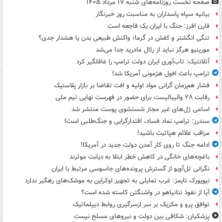
صفحه نخست روزنامه‌های شنبه ۱۷ مرداد ۱۴۰۵
بیانیه سپاه پاسداران به مناسبت روز خبرنگار
فارن افرز: جنگ با ایران یک فاجعه است
تنگی انگشتر و کفش در گرما؛ واکنش طبیعی بدن یا هشدار جدی؟
مورینیو هرگز نباید از رئال مادرید جدا می‌شد
آتلانتیک: تاب‌آوری ایران دولت ترامپ را غافلگیر کرد
ترامپ باعث افول هژمونی آمریکا شد!
فشار هم‌زمان گرانی مواد اولیه و افت تقاضا بر بازار پلاستیک
رقابت ۲۸ والیبالیست برای حضور در فهرست نهایی تیم ملی
اسامی ژل‌های غیر مجاز شستشوی پوست منتشر شد
سندرز: ترامپ نماد فساد، اقتدارگرایی و جنگ‌طلبی است!
مراقب علائم هپاتیت باشید!
ادامه جنگ تا روی کار آمدن دولت جدید در آمریکا!
باغچه‌های خانگی در کاهش خطر ابتلا به دیابت موثرند
نگرانی تل‌آویو از گسترش پرونده‌های جاسوسی مرتبط با ایران
نیویورک تایمز: غرب تمایلی به تجهیز اوکراین به موشک‌های رهگیر ندارد
آیا از نفوذ نتانیاهو در واشنگتن کاسته شده است؟
توافق پرو و مکزیک بر سر ازسرگیری روابط دیپلماتیک
پزشکیان: شکافی بین دولت و نیروهای مسلح نیست