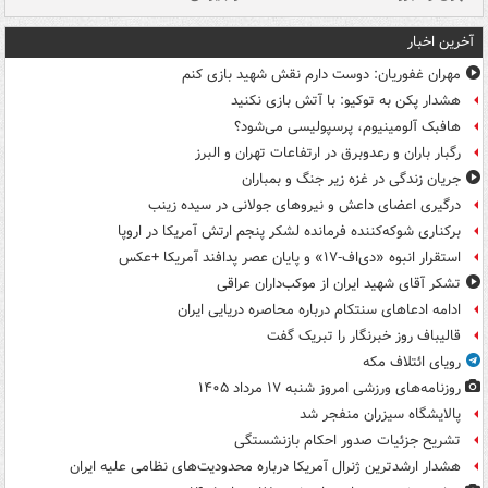
آخرین اخبار
مهران غفوریان: دوست دارم نقش شهید بازی کنم
هشدار پکن به توکیو: با آتش بازی نکنید
هافبک آلومینیوم، پرسپولیسی می‌شود؟
رگبار باران و رعدوبرق در ارتفاعات تهران و البرز
جریان زندگی در غزه زیر جنگ و بمباران
درگیری اعضای داعش و نیروهای جولانی در سیده زینب
برکناری شوکه‌کننده فرمانده لشکر پنجم ارتش آمریکا در اروپا
استقرار انبوه «دی‌اف‑۱۷» و پایان عصر پدافند آمریکا +عکس
تشکر آقای شهید ایران از موکب‌داران عراقی
ادامه ادعاهای سنتکام درباره محاصره دریایی ایران
قالیباف روز خبرنگار را تبریک گفت
رویای ائتلاف مکه
روزنامه‌های ورزشی امروز ‌شنبه ۱۷ مرداد ۱۴۰۵
پالایشگاه سیزران منفجر شد
تشریح جزئیات صدور احکام بازنشستگی
هشدار ارشدترین ژنرال آمریکا درباره محدودیت‌های نظامی علیه ایران