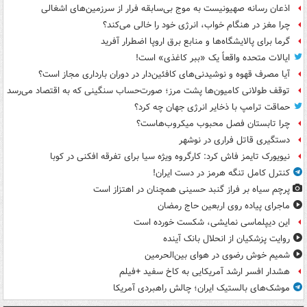
اذعان رسانه صهیونیست به موج بی‌سابقه فرار از سرزمین‌های اشغالی
چرا مغز در هنگام خواب، انرژی خود را خالی می‌کند؟
گرما برای پالایشگاه‌ها و منابع برق اروپا اضطرار آفرید
ایالات متحده واقعاً یک «ببر کاغذی» است!
آیا مصرف قهوه و نوشیدنی‌های کافئین‌دار در دوران بارداری مجاز است؟
توقف طولانی کامیون‌ها پشت مرز؛ صورت‌حساب سنگینی که به اقتصاد می‌رسد
حماقت ترامپ با ذخایر انرژی جهان چه کرد؟
چرا تابستان فصل محبوب میکروب‌هاست؟
دستگیری قاتل فراری در نوشهر
نیویورک تایمز فاش کرد: کارگروه ویژه سیا برای تفرقه افکنی در کوبا
کنترل کامل تنگه هرمز در دست ایران!
پرچم سیاه بر فراز گنبد حسینی همچنان در اهتزاز است
ماجرای پیاده روی اربعین حاج رمضان
این دیپلماسی نمایشی، شکست خورده است
روایت پزشکیان از انحلال بانک آینده
شمیم خوش رضوی در هوای بین‌الحرمین
هشدار افسر ارشد آمریکایی به کاخ سفید +فیلم
موشک‌های بالستیک ایران؛ چالش راهبردی آمریکا