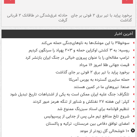
برخورد پراید با تیر برق ۲ فوتی بر جای
حادثه غرق‌شدگی در طاقانک ۲ قربانی
پد
گذاشت
گرفت
جس
آخرین اخبار
سوخو۳۵ با این موشک‌ها به ناوهای‌جنگی حمله می‌کند
روسیه: به ۳ کشتی اوکراین حمله و ۲۰۳ پهپاد را سرنگون کردیم
ترامپ مقاله‌ای را با عنوان پیروزی خیالی در جنگ ایران بازنشر کرد
قیمت جهانی طلا امروز ۱۶ مرداد
برخورد پراید با تیر برق ۲ فوتی بر جای گذاشت
حمله سایبری گسترده به بورس آمریکا
صنعا: نیروهای ما در کمین‌ هستند
تلگراف: جنگ علیه ایران ممکن است به یکی از اشتباهات تاریخ تبدیل شود
کپلر: این هفته ۲۷ نفتکش و شناور از تنگه هرمز عبور کردند
تنظیم قولنامه برای اسناد سبزرنگ ممنوع شد
شروع تلخ مدافع تیم ملی پس از جدایی از پرسپولیس
امضای توافق دفاعی بین عربستان، ترکیه و پاکستان
۱۰ خوشحالی گل زودتر از موعد