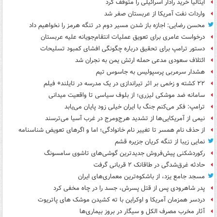
ایتالیا خرید رادار اسرائیلی را متوقف کرد
واردات نفت آمریکا از عربستان صفر شد
محسن رضایی: اجازه باز شدن مسیر دوم در تنگه هرمز را نخواهیم داد
درخواست عامری برای تعویق عملیات انتقام‌جویانه علیه عربستان
دستور ترامپ برای تحقیق درباره چگونگی افشای کمبود تسلیحات
ائتلاف سعودی مدعی حمله ارتش یمن به نجران شد
هشدار سرمربی پرسپولیس به جاسوس تیم
۲۲ کشته و زخمی بر اثر تیراندازی در یک مدرسه در تایلند+ فیلم
سامانه ضد موشکی لیزری؛ از بلوف سیاسی تا واقعیت میدانی
ترامپ: فکر می‌کنم جنگ با ایران خیلی زود پایان می‌یابد
نیمی از آمریکایی‌ها از تشدید هرج‌ومرج در غرب آسیا می‌ترسند
از حذف نام همسر تا تغییر نام خانوادگی؛ اما و اگرهای تعویض شناسنامه
نمایی زیبا از تنگه کریان جزیره قشم
رکوردشکنی پیش‌فروش جدیدترین گوشی‌های تاشوی سامسونگ
حادثه غرق‌شدگی در طاقانک ۲ قربانی گرفت
مسجد جامع یزد، از باشکوه‌ترین معماری‌های ایران
پدر شاهرودی پس از قتل پسرش، جسد را در چاه مخفی کرد
دردسر همزمان آمریکا و اوکراین با ته کشیدن موشک های پاتریوت
آثار مخرب مصرف الکل و سیگار در بروز بیماری‌ها