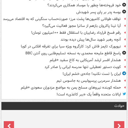
خود فروخته‌ها چطور با موساد همکاری می‌کردند؟
بوسه‌ پدر بر پای پسر شهیدش
توقف طولانی کامیون‌ها پشت مرز؛ صورت‌حساب سنگینی که به اقتصاد می‌رسد
آیا تینا پاکروان بازهم از ساترا مجوز فعالیت می‌گیرد؟
رقم فسخ قرارداد رضاییان با استقلال فقط ۱۰۰میلیون تومان!
آنچه رهبر شهید سال‌ها پیش دیده بودند
نیویورک تایمز فاش کرد: کارگروه ویژه سیا برای تفرقه افکنی در کوبا
پاسخ قاطع ملیحه محمدی به نسخه تسلیم‌طلبی روی آنتن BBC
هشدار افسر ارشد آمریکایی به کاخ سفید +فیلم
کویت دستور تعطیلی تنها مدرسه ایرانی را صادر کرد
ایران را تست نکنید! جاده‌ی خشم ایران!
هشدار سرمربی پرسپولیس به جاسوس تیم
حمله کوبنده نیروهای مسلح یمن به مواضع مزدوران سعودی +فیلم
ایالات متحده واقعاً یک «ببر کاغذی» است!
حوادث