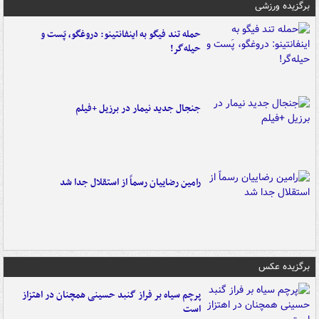
برگزیده ورزشی
حمله تند فیگو به اینفانتینو: دروغگو، پَست‌ و
حیله‌گر!
جنجال جدید نیمار در برزیل +فیلم
رامین رضاییان رسماً از استقلال جدا شد
برگزیده عکس
پرچم سیاه بر فراز گنبد حسینی همچنان در اهتزاز
است