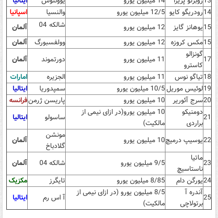
13
روبرتو پریرا
14 میلیون یورو
یوونتوس
ایتالیا
14
رودریگو کایو
12/5 میلیون یورو
والنسیا
اسپانیا
شالکه 04
15
یوهانز گایز
12 میلیون یورو
آلمان
15
مکس کروزه
12 میلیون یورو
وولفسبورگ
آلمان
گونزالو
17
11 میلیون یورو
دورتموند
آلمان
کاسترو
18
تیاگو نوس
11 میلیون یورو
الجزیره
امارات
19
لوئیس موریل
10/5 میلیون یورو
سمپدوریا
ایتالیا
20
سرج آئوریر
10 میلیون یورو
پاریسن ژرمن
فرانسه
دومنیکو
10 میلیون یورو(در ازای نیمی از
21
ساسولو
ایتالیا
براردی
مالکیت)
مونشن
22
یوسیپ درمیچ
10 میلیون یورو
آلمان
گلادباخ
ماتیا
23
9/5 میلیون یورو
شالکه 04
آلمان
ناستاسیچ
24
یورگن دام
8/85 میلیون یورو
تایگرز
مکزیک
آندره آ
8/5 میلیون یورو (در ازای نیمی از
25
آ اس رم
ایتالیا
برتولاچی
مالکیت)