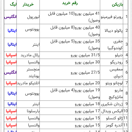
رقم خرید
بازیکن
خریدار
لیگ
41 میلیون یورو(10 میلیون قابل
1
روبرتو فیرمینو
لیورپول
انگلیس
وصول)
40 میلیون یورو(8 میلیون قابل
یوونتوس
2
پائولو دیبالا
ایتالیا
وصول)
جفری
35 میلیون یورو(5 میلیون قابل
3
اینتر
ایتالیا
کوندوگبیا
وصول)
4
دنیلو
31/5 میلیون یورو
رئال مادرید
اسپانیا
5
رودریگو
30 میلیون یورو
والنسیا
اسپانیا
ممفیس
منچستر
6
27/5 میلیون یورو
انگلیس
دیپای
یونایتد
7
لوچانو ویتو
20 میلیون یورو
اتلتیکو مادرید
اسپانیا
ماریو
19 میلیون یورو(4 میلیون قابل
8
یوونتوس
ایتالیا
مانژوکیچ
وصول)
9
ژردان شکیری
18 میلیون یورو
اینتر
ایتالیا
10
الیکس ویدال
17 میلیون یورو
بارسلونا
اسپانیا
11
ژائو کنسلو
15 میلیون یورو
والنسیا
اسپانیا
11
آندره گومز
15 میلیون یورو
والنسیا
اسپانیا