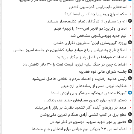
استعفای نایب‌رئیس فدراسیون کشتی
حکم اخراج ربیعی را چه کسی امضا کرد؟
اژه‌ای: بسیاری از کارگزاران نظام تکلیف‌مدار هستند
ادعای اوکراین: دو لانچر اس-۴۰۰ را زدیم+ فیلم
تیم جدید پورعلی‌گنجی مشخص شد
پروژه "لیبی‌سازی ایران" سناریوی تکراری دشمن
اصلاح طرح پشتیبانی و رفع موانع تولید کشاورزی در جلسه امروز مجلس
انتخابات شوراها در فصل پاییز برگزار می‌شود
اقدامات چین در جنگ علیه ایران، قیمت نفت را ۳۰ دلار کاهش داد
جلسه شورای عالی قوه قضاییه
رئیس عدلیه: رضایت و اعتماد مردم با لفاظی حاصل نمی‌شود
شکایت لیونل مسی از رسانه‌های آرژانتینی
آمریکا متحدی دروغگو، حیله‌گر و بی ارزش است!
دستور اژه‌ای برای تدوین معیارهای جدید عفو زندانیان
مردم در روزهای آینده آثار تشدید نظارت بر بازار را می‌بینند
قطع برق در کمپ کشتی آزادی هنگام تمرین ملی‌پوشان
حضور پر مهر شهید سپهبد موسوی در کنار نوه‌اش
اعلام اسامی ۲۳ بازیکن تیم جوانان برای انتخابی جام ملت‌ها