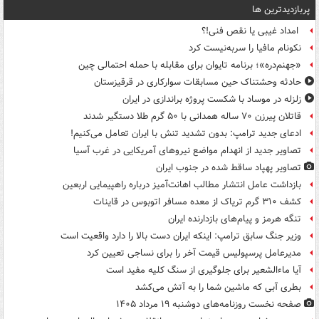
پربازدیدترین ها
امداد غیبی یا نقص فنی!؟
نکونام مافیا را سربه‌نیست کرد
«جهنم‌دره»؛ برنامه تایوان برای مقابله با حمله احتمالی چین
حادثه وحشتناک حین مسابقات سوارکاری در قرقیزستان
زلزله در موساد با شکست پروژه براندازی در ایران
قاتلان پیرزن ۷۰ ساله همدانی با ۵۰ گرم طلا دستگیر شدند
ادعای جدید ترامپ: بدون تشدید تنش با ایران تعامل می‌کنیم!
تصاویر جدید از انهدام مواضع نیروهای آمریکایی در غرب آسیا
تصاویر پهپاد ساقط شده در جنوب ایران
بازداشت عامل انتشار مطالب اهانت‌آمیز درباره راهپیمایی اربعین
کشف ۳۱۰ گرم تریاک از معده مسافر اتوبوس در قاینات
تنگه هرمز و پیام‌های بازدارنده ایران
وزیر جنگ سابق ترامپ: اینکه ایران دست بالا را دارد واقعیت است
مدیرعامل پرسپولیس قیمت آخر را برای نساجی تعیین کرد
آیا ماءالشعیر برای جلوگیری از سنگ کلیه مفید است
بطری آبی که ماشین شما را به آتش می‌کشد
صفحه نخست روزنامه‌های دوشنبه ۱۹ مرداد ۱۴۰۵