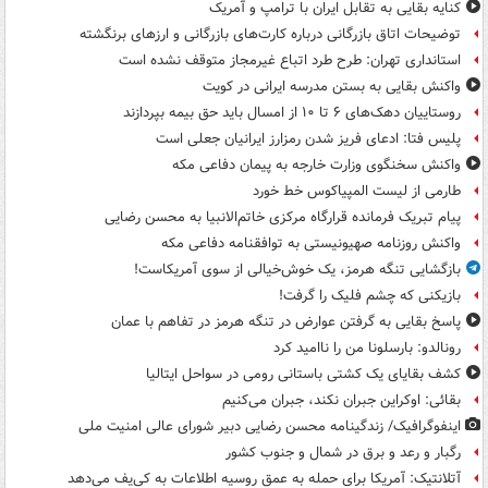
کنایه بقایی به تقابل ایران با ترامپ و آمریک
توضیحات اتاق بازرگانی درباره کارت‌های بازرگانی و ارزهای برنگشته
استانداری تهران: طرح طرد اتباع غیرمجاز متوقف نشده است
واکنش بقایی به بستن مدرسه ایرانی در کویت
روستاییان دهک‌های ۶ تا ۱۰ از امسال باید حق بیمه بپردازند
پلیس فتا: ادعای فریز شدن رمزارز ایرانیان جعلی است
واکنش سخنگوی وزارت خارجه به پیمان دفاعی مکه
طارمی از لیست المپیاکوس خط خورد
پیام تبریک فرمانده قرارگاه مرکزی خاتم‌الانبیا به محسن رضایی
واکنش روزنامه صهیونیستی به توافقنامه دفاعی مکه
بازگشایی تنگه هرمز، یک خوش‌خیالی از سوی آمریکاست!
بازیکنی که چشم فلیک را گرفت!
پاسخ بقایی به گرفتن عوارض در تنگه هرمز در تفاهم با عمان
رونالدو: بارسلونا من را ناامید کرد
کشف بقایای یک کشتی باستانی رومی در سواحل ایتالیا
بقائی: اوکراین جبران نکند، جبران می‌کنیم
اینفوگرافیک/ زندگینامه محسن رضایی دبیر شورای عالی امنیت‌ ملی
رگبار و رعد و برق در شمال و جنوب کشور
آتلانتیک: آمریکا برای حمله به عمق روسیه اطلاعات به کی‌یف می‌دهد