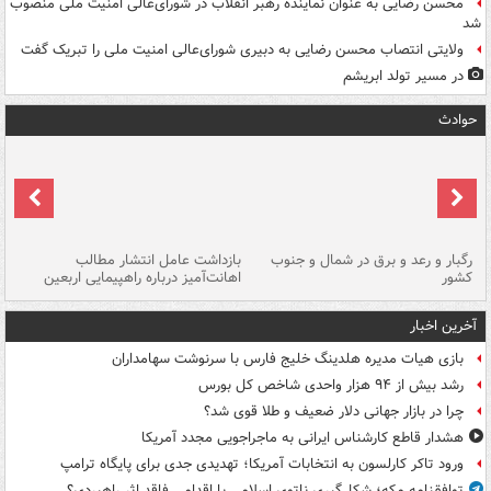
محسن رضایی به عنوان نماینده رهبر انقلاب در شورای‌عالی امنیت ملی منصوب
شد
ولایتی انتصاب محسن رضایی به دبیری شورای‌عالی امنیت ملی را تبریک گفت
در مسیر تولد ابریشم
حوادث
رگبار و رعد و برق در شمال و جنوب
بازداشت عامل انتشار مطالب
کشور
اهانت‌آمیز درباره راهپیمایی اربعین
گر
آخرین اخبار
بازی هیات مدیره هلدینگ خلیج فارس با سرنوشت سهامداران
رشد بیش از ۹۴ هزار واحدی شاخص کل بورس
چرا در بازار جهانی دلار ضعیف و طلا قوی شد؟
هشدار قاطع کارشناس ایرانی به ماجراجویی مجدد آمریکا
ورود تاکر کارلسون به انتخابات آمریکا؛ تهدیدی جدی برای پایگاه ترامپ
توافقنامه مکه؛ شکل‌گیری ناتوی اسلامی یا اقدامی فاقد اثر راهبردی؟