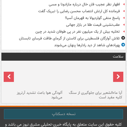
اظهار نظر عجیب فان خال درباره مارادونا و مسی
فرمانده کل ارتش انتصاب محسن رضایی را تبریک گفت
پاسخ منفی گواردیولا به قهرمان آسیا!
عقب‌نشینی قیمت طلا در بازار جهانی
تخلیه بیش از یک میلیون نفر در پی طوفان شدید در چین
تلاش آوارگان فلسطینی برای کاستن از گرمای طاقت فرسای تابستان
پهپادهای شاهد از دید رادارها پنهان می‌شوند
سلامت
آیا ماءالشعیر برای جلوگیری از سنگ
آلودگی هوا باعث تشدید آرتروز
حذ
کلیه مفید است
می‌شود
کل
نسخه دسکتاپ
کليه حقوق اين سايت متعلق به پایگاه خبري-تحليلي مشرق نيوز می باشد و