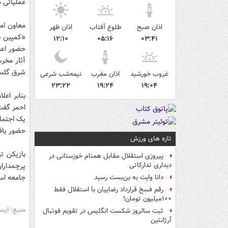
عملیاتی 
معاون ام
اذان صبح
طلوع آفتاب
اذان ظهر
«کمپین نه
۱۲:۱۰
۰۵:۱۶
۰۳:۴۱
حضور اعض
شرق گلست
غروب خورشید
اذان مغرب
نیمه‌شب شرعی
۲۳:۲۲
۱۹:۲۴
۱۹:۰۴
بنابر اع
احمر گفت
یک اجتما
حضور یاف
تازه های ورزش
بازیکن ت
پیروزی استقلال مقابل همنام خوزستانی در
پرچمدارا
دیداری تدارکاتی
جامعه اس
دانا وایت به بن‌بست رسید
رقم فسخ قرارداد رضاییان با استقلال فقط
۱۰۰میلیون تومان!
منبع: ایس
ثبت سالروز شکست انگلیس در تقویم فوتبال
آرژانتین