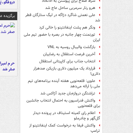
شرط صلاح برای پیوستن به الاتحاد
دروغگو، پَ
هرو رنار سرمربی ساحل عاج شد
علی نعمتی شاگرد دژاگه در لیگ ستارگان قطر
برگزیده 
شد
ونگر هم پشت اینفانتینو را خالی کرد
تورنمنت چهار جانبه در بصره با حضور تیم ملی
ایران
بازگشت والیبال روسیه به VNL
آخرین فرصت استقلال به رضاییان
انتخاب جذاب برای کاپیتانی استقلال
حرم امیرا
قرارداد یک میلیون دلاری بازیکن صدهزار
صفر شد
دلاری!
علوی: قلعه‌نویی هفته آینده برنامه‌های تیم
ملی را ارائه می‌دهد
تراِشتگن دروازه‌بان جدید آژاکس شد
واکنش فدراسیون به احتمال انتخاب جانشین
برای قلعه‌نویی
اعلام رای کمیته استیناف در پرونده دیدار
گل‌گهر و چادرملو
واکنش فیفا به درخواست کمک اینفانتینو از
ترامپ