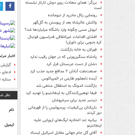
برزگر: همای سعادت روی دوش تارتار نشسته
است
رونمایی رئال مادرید از دیومانده
واکنش عالیشاه بعد از پیوستن به گل‌گهر
لیونل مسی چگونه وارد باشگاه میلیاردها شد؟
افشای اقدامات غیراخلاقی فدراسیون فوتبال
کره جنوبی برای داوران!
فورلان به خانه بازگشت
اخبار مرتب
پادشاه سنگین‌وزنی که در جهان رقیب ندارد
دشان از دست عربستان فرار کرد
گزارش ک
صنعت‌نفت آبادان ۲ مدافع جدید جذب کرد
ادعای س
آینده نامعلوم طارمی در المپیاکوس
ستاره 
بازگشت اندونگ به استقلال منتفی شد
فیفا توهین‌کنندگان به اینفانتینو را تهدید کرد
نظر شم
دردسر جدید برای سرخپوشان
بازیکنان بی‌کیفیت، پرسپولیس را از قهرمانی
نام
دور کردند
بیانیه تند اتحادیه لیگ‌های اروپایی علیه
ایمیل
اینفانتینو
آقای گل جام جهانی مقابل اسرائیل ایستاد