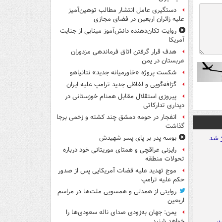
دستگیری عامل انتشار مطالب توهین‌آمیز
علیه زائران اربعین در فضای مجازی
روایت تکان‌دهنده دانش‌آموز مینابی از جنایت
آمریکا
هدف قرار گرفتن اتاق‌ فرماندهی مزدوران
عربستان در یمن
شکست پروژه «خاورمیانه جدید» نتانیاهو
گزافه‌گویی و لفاظی جدید ترامپ علیه ایران
پیروزی استقلال مقابل همنام خوزستانی در
دیداری تدارکاتی
انفجار در حومه دمشق چند کشته و زخمی برجا
گذاشت
بوسه‌ پدر بر پای پسر شهیدش
رایزنی عراقچی و همتای موریتانی خود درباره
تحولات منطقه
موج تهدید علیه قضات آمریکایی پس از صدور
حکم علیه ترامپ
روایتی از همدلی و همسویی ملت‌ها در مراسم
اربعین
یمن: جهان به‌زودی صدای ناله سعودی‌ها را
خواهد شنید