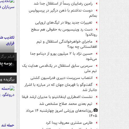
رامین رضاییان رسماً از استقلال جدا شد
دوست نداشتم با ذهن درگیر در پرسپولیس
بمانم
تغییرات جدید یوفا در لیگ‌های اروپایی
دست رد وینیسیوس به حقوقی هم سطح
رونالدو!
تکذیب شای
ماجرای خواهرخواندگی استقلال و تیم
فراری
افغانستانی چه بود؟
حسین نژاد با ۲ میلیون یورو از دینامو جدا
فیلم برگزی
می‌شود
بوسه‌ پ
سرمربی سابق استقلال در یک‌قدمی هدایت یک
تیم ملی
انتصاب سرپرست دبیری فدراسیون کشتی
برگزیده و
گفت‌وگو با قهرمان جهان که در مبارزه با اشرار
جانباز شد
نشست اضطراری اینفانتینو با مدیران ارشد فیفا
تیم بعدی محمد صلاح مشخص شد
روزنامه‌های ورزشی امروز چهارشنبه ۱۴ مرداد
۱۴۰۵
طارمی مشتری معروف پیدا کرد
حمله تند ف