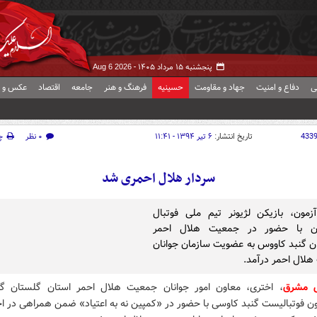
پنجشنبه ۱۵ مرداد ۱۴۰۵ -
Aug 6 2026
ی
دفاع و امنیت
جهاد و مقاومت
حسینیه
فرهنگ و هنر
جامعه
اقتصاد
عکس و ف
433
تاریخ انتشار:
۶ تیر ۱۳۹۴ - ۱۱:۴۱
۰ نظر
چ
سردار هلال احمری شد
زمون، بازیکن لژیونر تیم ملی فوتبال
ن با حضور در جمعیت هلال احمر
 گنبد کاووس به عضویت سازمان جوانان
لال احمر درآمد.
ش مشرق
، اختری، معاون امور جوانان جمعیت هلال احمر استان گلستان گ
ن فوتبالیست گنبد کاوسی با حضور در «کمپین نه به اعتیاد» ضمن همراهی در اجر