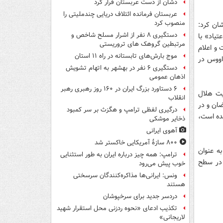
دشان از دست عربستان فرار کرد
عربستان فرمانده ائتلاف دریایی چندملیتی را
منصوب کرد
ان کرد:
دستگیری ۸ نفر از اشرار مسلح شاخص و
تیاد» با
مرتبطین گروهک های تروریستی
و اعلام
موج بارش‌های تابستانه در راه ۱۱ استان
ر و میدان ۱۷شهریور گنبد کاووس در
دستگیری ۶ نفر در بهشهر به اتهام تشویش
اذهان عمومی
۶ دستاورد بزرگ ایران در ۱۶۰ روز رهبری رهبر
یت هلال
انقلاب
ان و در
درگیری لفظی ترامپ و هگزث بر سر کمبود
ده است،
ذخایر موشکی
آهوی ایرانی
۸۰۰ سازۀ آمریکایی خاکستر شد
ه عنوان
ترامپ: همه چیز درباره ایران به طور استثنایی
 در سطح
خوب پیش می‌رود
ونس: ایرانی‌ها مذاکره‌کنندگان سرسختی
هستند
دردسر جدید برای سرخپوشان
تکذیب ادعای «نحوه ردزنی محل استقرار شهید
لاریجانی»