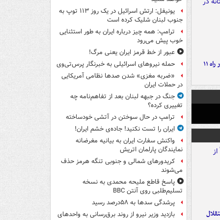
یونیفل: ارتش اسرائیل در یک روز ۱۱۳ توپ به
جنوب لبنان شلیک کرده است
ترامپ: همه چیز درباره ایران به طور استثنایی
خوب پیش می‌رود
عبور از خط قرمز ایران یعنی مرگ!
موج بارش‌های تابستانه در راه ۱۱
حمله نیروهای اسرائیلی به خبرنگار پرس‌تی‌وی
«ضربه مغزی» شدن صدها نظامی آمریکایی
در حملات ایران
جنگ در جبهه لبنان بعد از تفاهم‌نامه چه
تغییری کرده؟
ترامپ در حال سوختن در آتشی خودساخته
ایران را تست نکنید! جاده‌ی خشم ایران!
واکنش سفارت ایران به بیانیه مغرضانه
نمایندگان پارلمان اتریش
کریدورهای شمالی و جنوبی تنگه هرمز حذف
می‌شوند
پاسخ قاطع ملیحه محمدی به نسخه
تسلیم‌طلبی روی آنتن BBC
پرشدگی سدها به ۵۸درصد رسید
تقلال
بازدید وزیر نیرو از روند برق‌رسانی به واحدهای