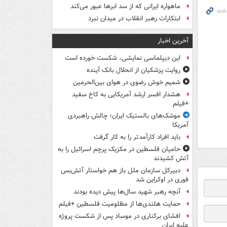
ماهواره ایرانی که از سد ابرها عبور می‌کند
ابتکارات رهبر انقلاب در میدان نبرد
آخرین اخبار
این دیپلماسی نمایشی، شکست خورده است
روایت پزشکیان از انحلال بانک آینده
شمیم خوش رضوی در هوای بین‌الحرمین
هشدار افسر ارشد آمریکایی به کاخ سفید
+فیلم
موشک‌های بالستیک ایران؛ چالش راهبردی
آمریکا
باید افراد کارآمدتر را به کار گرفت
حامیان فلسطین در مکزیک پرچم اسرائیل را به
آتش کشیدند
دبیرکل سازمان ملل باز هم خواستار آتش‌بس
فوری در اوکراین شد
آنچه رهبر شهید سال‌ها پیش دیده بودند
حمایت هلندی‌ها از مظلومیت فلسطین +فیلم
افشای برکناری در موساد پس از شکست پروژه
علیه ایران