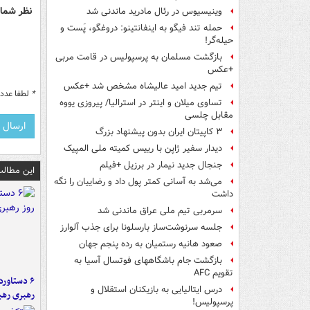
نظر شما 
وینیسیوس در رئال مادرید ماندنی شد
حمله تند فیگو به اینفانتینو: دروغگو، پَست‌ و
حیله‌گر!
بازگشت مسلمان به پرسپولیس در قامت مربی
+عکس
تیم جدید امید عالیشاه مشخص شد +عکس
*
لطفا عدد م
تساوی میلان و اینتر در استرالیا/ پیروزی یووه
مقابل چلسی
۳ کاپیتان ایران بدون پیشنهاد بزرگ
دیدار سفیر ژاپن با رییس کمیته ملی المپیک
جنجال جدید نیمار در برزیل +فیلم
این مطالب
می‌شد به آسانی کمتر پول داد و رضاییان را نگه
داشت
سرمربی تیم ملی عراق ماندنی شد
جلسه سرنوشت‌ساز بارسلونا برای جذب آلوارز
صعود هانیه رستمیان به رده پنجم جهان
بازگشت جام باشگاههای فوتسال آسیا به
تقویم AFC
درس ایتالیایی‌ به بازیکنان استقلال و
رهبری رهب
پرسپولیس!