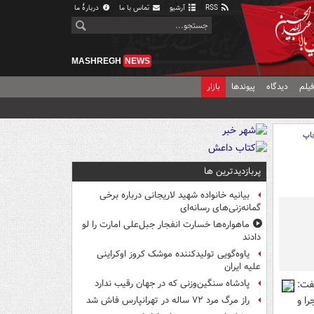
RSS
آرشیو
تماس با ما
دربارهٔ ما
MASHREGH
NEWS
یلم
دیدگاه
پیوندها
بازار
اپ
پربازدیدترین ها
بیانیه خانواده شهید لاریجانی درباره برخی
گمانه‌زنی‌های رسانه‌ای
ماهواره‌ها خسارت انفجار جبل‌علی امارت را لو
دادند
یاوه‌گویی تولیدکننده موشک کروز اوکراینی
علیه ایران
فت:
پادشاه سنگین‌وزنی که در جهان رقیب ندارد
ا و
راز مرگ مرد ۷۲ ساله در تهرانپارس فاش شد