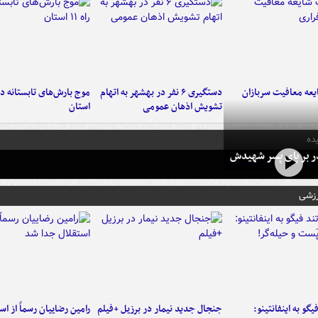
عه معافیت سربازان
دستگیری ۶ نفر در بهشهر به اتهام
تشویش اذهان عمومی
استان
ده
در بر پای پسر شهیدش
رزشی
یگو به اینفانتینو:
جنجال جدید نیمار در برزیل +فیلم
رامین رضاییان رسماً از اس