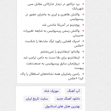
برد تراکتور در دیدار تدارکاتی مقابل مس
شهربابک
واکنش طاهری و ایری به ماجرای حضور در
پرسپولیس
پوچتینو در آمریکا ماندنی شد
واکنش رسمی پرسپولیس به شایعه تغییرات
مدیریتی
اسپک فضایی رکورد لیگ ملت‌ها را شکست
+عکس
والدانو: اینفانتینو را نمی‌بخشم
اینفانتینو برای بقا دست به دامن ترامپ شد
دروازه‌بان سابق پرسپولیس به صنعت‌نفت
پیوست
رامین رضاییان همه نشانه‌های استقلال را پاک
کرد! +عکس
آپ آهنگ
موزیک شاه
دانلود آهنگ جدید
سایت تاریخ ایران
بهترین هتل های استانبول