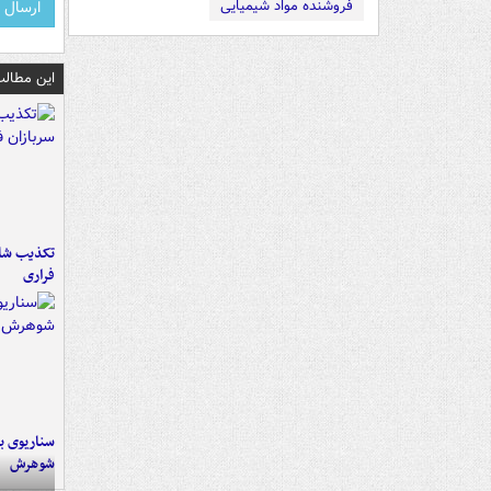
فروشنده مواد شیمیایی
این مطالب
تکذیب شای
فراری
سناریوی بل
شوهرش