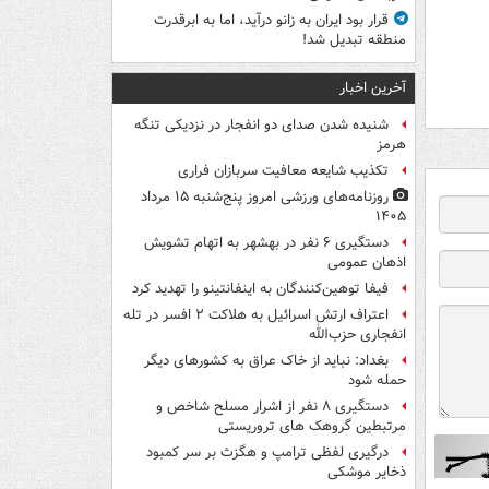
قرار بود ایران به زانو درآید، اما به ابرقدرت
منطقه تبدیل شد!
آخرین اخبار
شنیده شدن صدای دو انفجار در نزدیکی تنگه
هرمز
تکذیب شایعه معافیت سربازان فراری
روزنامه‌های ورزشی امروز پنج‌شنبه ۱۵ مرداد
۱۴۰۵
دستگیری ۶ نفر در بهشهر به اتهام تشویش
اذهان عمومی
فیفا توهین‌کنندگان به اینفانتینو را تهدید کرد
اعتراف ارتش اسرائیل به هلاکت ۲ افسر در تله
انفجاری حزب‌الله
بغداد: نباید از خاک عراق به کشورهای دیگر
حمله شود
دستگیری ۸ نفر از اشرار مسلح شاخص و
مرتبطین گروهک های تروریستی
درگیری لفظی ترامپ و هگزث بر سر کمبود
ذخایر موشکی