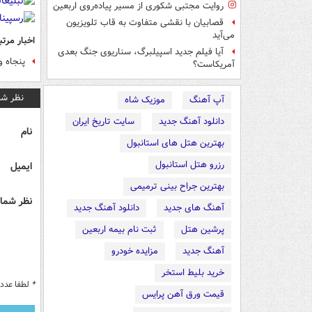
روایت مجتبی شکوری از مسیر پیاده‌روی اربعین
قصابیان با نقشی متفاوت به قاب تلویزیون
می‌آید
اخبار مرتب
آیا فیلم جدید اسپیلبرگ، سناریوی جنگ بعدی
پنجاه 
آمریکاست؟
نظر شم
آپ آهنگ
موزیک شاه
دانلود آهنگ جدید
سایت تاریخ ایران
نام
بهترین هتل های استانبول
رزرو هتل استانبول
ایمیل
بهترین جراح بینی ترمیمی
نظر شما 
آهنگ های جدید
دانلود آهنگ جدید
پرشین هتل
ثبت نام بیمه اربعین
آهنگ جدید
مزایده خودرو
خرید بلیط استخر
*
لطفا عدد م
قیمت ورق آهن پرایس