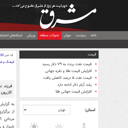
خانه
سیاست
جهان
تحولات منطقه
ورزش
شبکه‌های اجتماع
قیمت
کد خبر
020
فرهنگ و هن
قیمت نفت برنت به ۷۹ دلار رسید
افزایش قیمت طلا و نقره جهانی
قیمت نفت ۵ درصد کاهش یافت
رشد آرام دلار ادامه دارد
فرزند ن
افزایش قیمت جهانی طلا
کازرون و
به گزارش
استان:
از برگزا
شيراز و روز 22 مراسم در کازرون بر