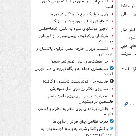
تفاهم ایران و عمان در آستانه نهایی شدن
ار مي‌شود که 2 فراز آن در تالار حافظ
است
يت مالي
پایان تلخ یک نزاع خانوادگی در دورود
۳ کاپیتان ایران بدون پیشنهاد بزرگ
تجهیز موشکهای سپاه به نفس اژدها+عکس
ار مزار
بازیکنان بی‌کیفیت، پرسپولیس را از قهرمانی
شود.
دور کردند
سنده از انجمن‌هاي ادبي
نشست وزیران خارجه مصر، ترکیه، پاکستان و
مه شرکت
عربستان
چرا موشک‌های ایران تمام نمی‌شود؟
رار است
شبیه‌سازی حمله به پایگاه نیروهای دلتا فورس
آمریکا
صاعقه جان فوتبالیست تایلندی را گرفت!
سناریوی بلاگر زن برای قتل شوهرش
عصبانیت ترامپ از پیروزی نامزد حامی
فلسطین در میشیگان
بقائی: برنامه‌ای برای سفر به قطر و پاکستان
نداریم
قدرت نظامی ایران فراتر از برآوردها
واکنش کمال شرف به پاسخ کوبنده یمن به
عربستان سعودی