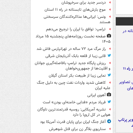
دردسر جدید برای سرخپوشان
موج بارش‌های تابستانه در راه ۱۱ استان
ونس: ایرانی‌ها مذاکره‌کنندگان سرسختی
هستند
ترامپ: توافق با ایران را ترجیح می‌دهم
صفحه نخست روزنامه‌های پنجشنبه ۱۵ مرداد
۱۴۰۵
راز مرگ مرد ۷۲ ساله در تهرانپارس فاش شد
قابی زیبا از قلعه بابک آذربایجان شرقی
ریزش پایگاه جدید ترامپ بافاصله‌گیری جوانان
موج بارش‌های تابستانه در راه ۱۱
و اقلیت‌ها از جمهوری‌خواهان
نمایی زیبا از طبیعت بکر استان گیلان
کاهش شدید واردات نفت چین به دلیل جنگ
علیه ایران
آهوی ایرانی
فریاد مردم «فدایی خامنه‌ای بودن» است
نشریه آمریکایی: روسیه قدرتمندترین ناوگان
هوایی در کل اروپا را دارد
یر پرتاب
آغاز جنگ ایران برای پایان قدرت آمریکا بود
سناریوی بلاگر زن برای قتل شوهرش