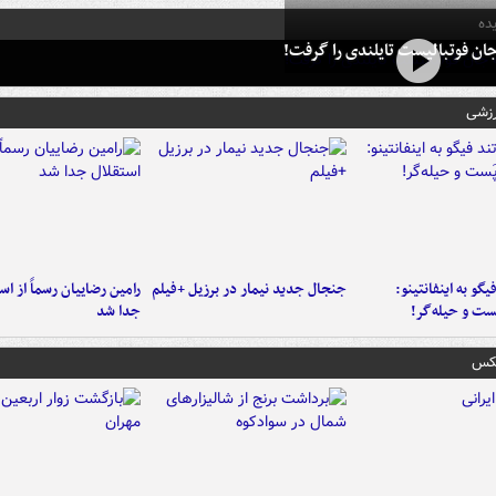
ده
ان فوتبالیست تایلندی را گرفت!
رزشی
یگو به اینفانتینو:
جنجال جدید نیمار در برزیل +فیلم
رامین رضاییان رسماً از اس
ست‌ و حیله‌گر!
جدا شد
عکس