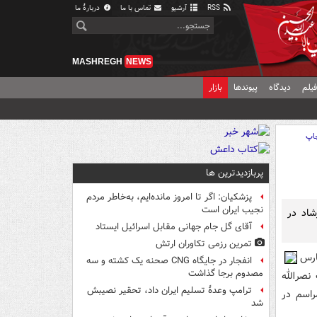
RSS
آرشیو
تماس با ما
دربارهٔ ما
MASHREGH
NEWS
یلم
دیدگاه
پیوندها
بازار
اپ
پربازدیدترین ها
پزشکیان: اگر تا امروز مانده‌ایم، به‌خاطر مردم
نجیب ایران است
شاد در
آقای گل جام جهانی مقابل اسرائیل ایستاد
تمرین رزمی تکاوران ارتش
ارس
انفجار در جایگاه CNG صحنه یک کشته و سه
مصدوم برجا گذاشت
نصرالله
ترامپ وعدۀ تسلیم ایران داد، تحقیر نصیبش
ي‌شود که روز 21 ارديبهشت مراسم در
شد