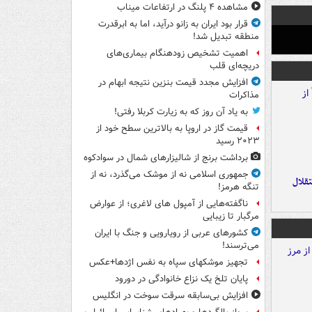
مشاهده ۴ پلنگ در ارتفاعات میناب
قرار بود ایران به زانو درآید، اما به ابرقدرت
منطقه تبدیل شد!
اهمیت تشخیص زودهنگام بیماری‌های
دریچه‌ای قلب
افزایش مجدد قیمت بنزین نتیجه ابهام در
مذاکرات
به یاد آن روز که به زیارت کربلا رفتی!
قیمت گاز در اروپا به بالاترین سطح خود از
۲۰۲۳ رسید
برداشت برنج از شالیزارهای شمال در سوادکوه
جمهوری اسلامی نه از موشک می‌گذرد، نه از
تقلال
تنگه هرمز!
ناگفته‌هایی از آمپول های لاغری؛ از عوارض
مرگبار تا زیبایی
کشورهای عربی از رویارویی و جنگ با ایران
می‌ترسند!
تجهیز موشکهای سپاه به نفس اژدها+عکس
پایان تلخ یک نزاع خانوادگی در دورود
افزایش بی‌سابقه سرقت سوخت در انگلیس