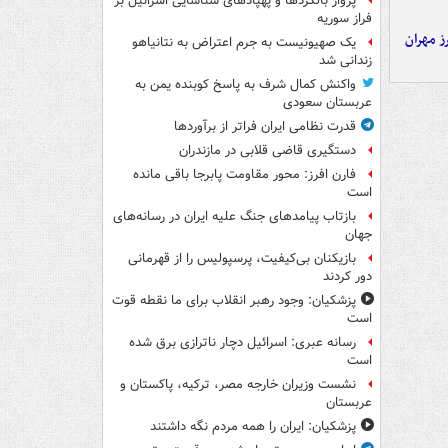
پرواز بالگردها و پهپادهای شناسایی اسرائیل بر
فراز سوریه
ز مهران
یک صهیونیست به جرم اعتراض به نتانیاهو
زندانی شد
واکنش کمال شرف به پاسخ کوبنده یمن به
عربستان سعودی
قدرت نظامی ایران فراتر از برآوردها
دستگیری قاضی قلابی در مازندران
فارن افرز: محور مقاومت پابرجا باقی مانده
است
بازتاب پیامدهای جنگ علیه ایران در رسانه‌های
جهان
بازیکنان بی‌کیفیت، پرسپولیس را از قهرمانی
دور کردند
پزشکیان: وجود رهبر انقلاب برای ما نقطه قوت
است
رسانه عبری: اسرائیل دچار ناترازی برق شده
است
نشست وزیران خارجه مصر، ترکیه، پاکستان و
عربستان
پزشکیان: ایران را همه مردم نگه داشتند