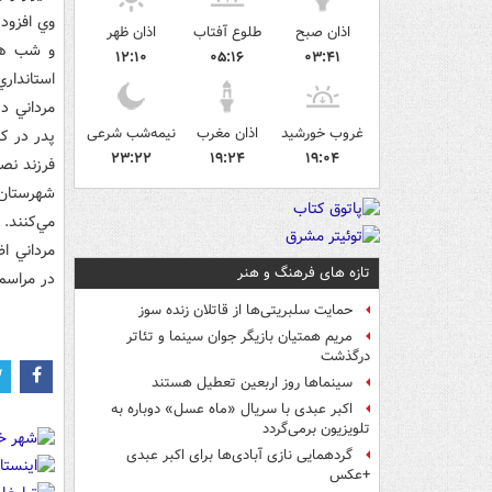
اذان صبح
طلوع آفتاب
اذان ظهر
و شب هما
۱۲:۱۰
۰۵:۱۶
۰۳:۴۱
استانداري
مرداني د
غروب خورشید
اذان مغرب
نیمه‌شب شرعی
پدر در ک
۲۳:۲۲
۱۹:۲۴
۱۹:۰۴
شهرستان‌
مي‌کنند.
مرداني ا
تازه های فرهنگ و هنر
در مراسم
حمایت سلبریتی‌ها از قاتلان زنده سوز
مریم همتیان بازیگر جوان سینما و تئاتر
درگذشت
سینماها روز اربعین تعطیل هستند
اکبر عبدی با سریال «ماه عسل» دوباره به
تلویزیون برمی‌گردد
گردهمایی نازی آبادی‌ها برای اکبر عبدی
+عکس