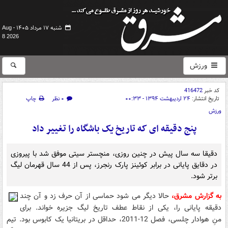
شنبه ۱۷ مرداد ۱۴۰۵ -
Aug
8 2026
ورزش
کد خبر
416472
تاریخ انتشار:
۲۴ اردیبهشت ۱۳۹۴ - ۰۰:۳۳
۰ نظر
چاپ
ورزش
پنج دقیقه ای که تاریخ یک باشگاه را تغییر داد
دقیقا سه سال پیش در چنین روزی، منچستر سیتی موفق شد با پیروزی
در دقایق پایانی در برابر کوئینز پارک رنجرز، پس از 44 سال قهرمان لیگ
برتر شود.
به گزارش مشرق،
حالا دیگر می شود حماسی از آن حرف زد و آن چند
دقیقه پایانی را، یکی از نقاط عطف تاریخ لیگ جزیره خواند. برای
منِ هوادار چلسی، فصل 12-2011، حداقل در بریتانیا یک کابوس بود. تیم