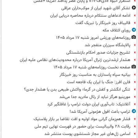
استقرار انبوه «دی‌اف‑۱۷» و پایان عصر پدافند آمریکا +عکس
تشکر آقای شهید ایران از موکب‌داران عراقی
ادامه ادعاهای سنتکام درباره محاصره دریایی ایران
قالیباف روز خبرنگار را تبریک گفت
رویای ائتلاف مکه
روزنامه‌های ورزشی امروز ‌شنبه ۱۷ مرداد ۱۴۰۵
پالایشگاه سیزران منفجر شد
تشریح جزئیات صدور احکام بازنشستگی
هشدار ارشدترین ژنرال آمریکا درباره محدودیت‌های نظامی علیه ایران
صفحه نخست روزنامه‌های شنبه ۱۷ مرداد ۱۴۰۵
بیانیه سپاه پاسداران به مناسبت روز خبرنگار
فارن افرز: جنگ با ایران یک فاجعه است
تنگی انگشتر و کفش در گرما؛ واکنش طبیعی بدن یا هشدار جدی؟
مورینیو هرگز نباید از رئال مادرید جدا می‌شد
آتلانتیک: تاب‌آوری ایران دولت ترامپ را غافلگیر کرد
ترامپ باعث افول هژمونی آمریکا شد!
فشار هم‌زمان گرانی مواد اولیه و افت تقاضا بر بازار پلاستیک
رقابت ۲۸ والیبالیست برای حضور در فهرست نهایی تیم ملی
اسامی ژل‌های غیر مجاز شستشوی پوست منتشر شد