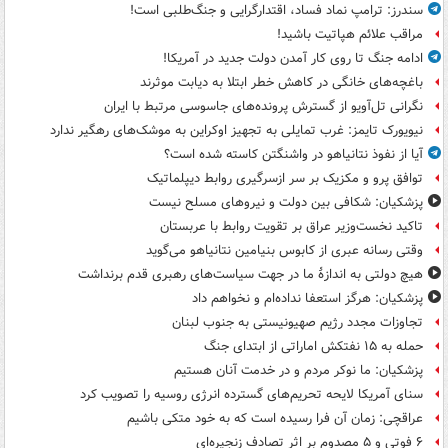
سندرز: ترامپ نماد فساد، اقتدارگرایی و جنگ‌طلبی است!
مراقب علائم هپاتیت باشید!
ادامه جنگ تا روی کار آمدن دولت جدید در آمریکا!
باغچه‌های خانگی در کاهش خطر ابتلا به دیابت موثرند
نگرانی تل‌آویو از گسترش پرونده‌های جاسوسی مرتبط با ایران
نیویورک تایمز: غرب تمایلی به تجهیز اوکراین به موشک‌های رهگیر ندارد
آیا از نفوذ نتانیاهو در واشنگتن کاسته شده است؟
توافق پرو و مکزیک بر سر ازسرگیری روابط دیپلماتیک
پزشکیان: شکافی بین دولت و نیروهای مسلح نیست
تاکید نخست‌وزیر عراق بر تقویت روابط با عربستان
وقتی رسانه عبری از کابوس بنیامین نتانیاهو می‌گوید
هیچ دولتی به اندازۀ ما در جهت سیاست‌های رهبری قدم برنداشت
پزشکیان: هرگز استعفا نداده‌ام و نخواهم داد
تجاوزات مجدد رژیم صهیونیستی به جنوب لبنان
حمله به ۱۵ نفتکش‌ اماراتی از ابتدای جنگ
پزشکیان: ما نوکر مردم و در خدمت آنان هستیم
سنای آمریکا لایحه تحریم‌های گسترده انرژی روسیه را تصویب کرد
عراقچی: زمان آن فرا رسیده است که به خود متکی باشیم
۶ فوتی و ۵ مصدوم بر اثر تصادف زنجیره‌ای