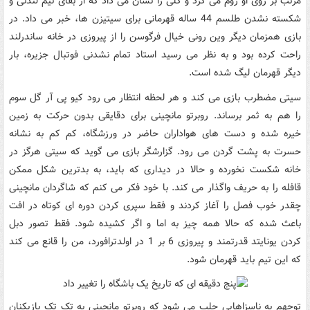
مرتب بر روی او زوم می کرد و گلی را نشان می داد که از بقای تیم لندنی و
شکسته نشدن طلسم 44 ساله قهرمانی برای سیتیزن ها، خبر می داد. در
بازی همزمان دیگر وین رونی خیال فرگوسن را از پیروزی در خانه ساندرلند
راحت کرده بود و به نظر می رسید استاد تمام نشدنی فوتبال جزیره، بار
دیگر قهرمان لیگ شده است.
سیتی مضطرب بازی می کند و هر لحظه انتظار می رود کیو پی آر گل سوم
را هم به ثمر برساند. روبرتو مانچینی برای دقایقی بدون حرکت به زمین
خیره شده و دست های هواداران حاضر در ورزشگاه، کم کم به نشانه
حسرت به پشت گردن می رود. گزارشگر بازی می گوید که سیتی هرگز در
خانه شکست نخورده و حالا در دیداری که باید، به بدترین شکل ممکن
قافله را به حریف واگذار می کند. با خود فکر می کنم که شاگردان مانچینی
چقدر خوب فصل را آغاز کردند و فقط سپری کردن دوره ای کوتاه در افت
باعث شده که حالا همه چیز به اما و اگر کشیده شود. فقط تصور دبل
کردن یونایتد قدرتمند و پیروزی 6 بر 1 در اولدترافورد، من را قانع می کند
که این تیم باید قهرمان شود.
توجهم به ناسزاهایی جلب می شود که روبرتو مانچینی به تک تک بازیکنان