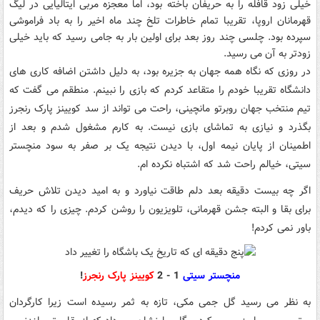
خیلی زود قافله را به حریفان باخته بود، اما معجزه مربی ایتالیایی در لیگ
قهرمانان اروپا، تقریبا تمام خاطرات تلخ چند ماه اخیر را به باد فراموشی
سپرده بود. چلسی چند روز بعد برای اولین بار به جامی رسید که باید خیلی
زودتر به آن می رسید.
در روزی که نگاه همه جهان به جزیره بود، به دلیل داشتن اضافه کاری های
دانشگاه تقریبا خودم را متقاعد کردم که بازی را نبینم. منطقم می گفت که
تیم منتخب جهان روبرتو مانچینی، راحت می تواند از سد کویینز پارک رنجرز
بگذرد و نیازی به تماشای بازی نیست. به کارم مشغول شدم و بعد از
اطمینان از پایان نیمه اول، با دیدن نتیجه یک بر صفر به سود منچستر
سیتی، خیالم راحت شد که اشتباه نکرده ام.
اگر چه بیست دقیقه بعد دلم طاقت نیاورد و به امید دیدن تلاش حریف
برای بقا و البته جشن قهرمانی، تلویزیون را روشن کردم. چیزی را که دیدم،
باور نمی کردم!
منچستر سیتی
1 - 2
کویینز پارک رنجرز
!
به نظر می رسید گل جمی مکی، تازه به ثمر رسیده است زیرا کارگردان