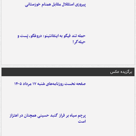
پیروزی استقلال مقابل همنام خوزستانی
حمله تند فیگو به اینفانتینو: دروغگو، پَست‌ و
حیله‌گر!
برگزیده عکس
صفحه نخست روزنامه‌های شنبه ۱۷ مرداد ۱۴۰۵
پرچم سیاه بر فراز گنبد حسینی همچنان در اهتزاز
است