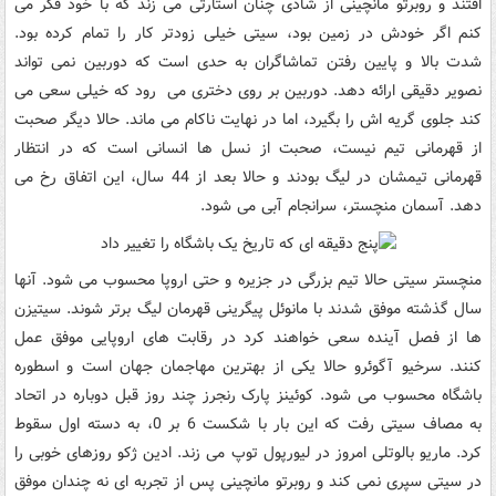
افتند و روبرتو مانچینی از شادی چنان استارتی می زند که با خود فکر می
کنم اگر خودش در زمین بود، سیتی خیلی زودتر کار را تمام کرده بود.
شدت بالا و پایین رفتن تماشاگران به حدی است که دوربین نمی تواند
نصویر دقیقی ارائه دهد. دوربین بر روی دختری می رود که خیلی سعی می
کند جلوی گریه اش را بگیرد، اما در نهایت ناکام می ماند. حالا دیگر صحبت
از قهرمانی تیم نیست، صحبت از نسل ها انسانی است که در انتظار
قهرمانی تیمشان در لیگ بودند و حالا بعد از 44 سال، این اتفاق رخ می
دهد. آسمان منچستر، سرانجام آبی می شود.
منچستر سیتی حالا تیم بزرگی در جزیره و حتی اروپا محسوب می شود. آنها
سال گذشته موفق شدند با مانوئل پیگرینی قهرمان لیگ برتر شوند. سیتیزن
ها از فصل آینده سعی خواهند کرد در رقابت های اروپایی موفق عمل
کنند. سرخیو آگوئرو حالا یکی از بهترین مهاجمان جهان است و اسطوره
باشگاه محسوب می شود. کوئینز پارک رنجرز چند روز قبل دوباره در اتحاد
به مصاف سیتی رفت که این بار با شکست 6 بر 0، به دسته اول سقوط
کرد. ماریو بالوتلی امروز در لیورپول توپ می زند. ادین ژکو روزهای خوبی را
در سیتی سپری نمی کند و روبرتو مانچینی پس از تجربه ای نه چندان موفق