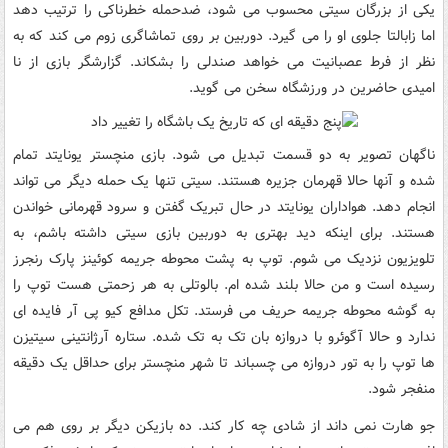
یکی از بزرگان سیتی محسوب می شود، ضدحمله خطرناکی را ترتیب دهد
اما زابالتا جلوی او را می گیرد. دوربین بر روی تماشاگری زوم می کند که به
نظر از فرط عصبانیت می خواهد صندلی را بشکاند. گزارشگر بازی از نا
امیدی حاضرین در ورزشگاه سخن می گوید.
ناگهان تصویر به دو قسمت تبدیل می شود. بازی منچستر یونایتد تمام
شده و آنها حالا قهرمان جزیره هستند. سیتی تنها یک حمله دیگر می تواند
انجام دهد. هواداران یونایتد در حال تبریک گفتن و سرود قهرمانی خواندن
هستند. برای اینکه دید بهتری به دوربین بازی سیتی داشته باشم، به
تلویزیون نزدیک می شوم. توپ به پشت محوطه جریمه کوئینز پارک رنجرز
رسیده است و من حالا بلند شده ام. بالوتلی به هر زحمتی هست توپ را
به گوشه محوطه جریمه حریف می فرستد. تکل مدافع کیو پی آر فایده ای
ندارد و حالا آگوئرو با دروازه بان تک به تک شده. ستاره آرژانتینی سیتیزن
ها توپ را به تور دروازه می چسباند تا شهر منچستر برای حداقل یک دقیقه
منفجر شود.
جو هارت نمی داند از شادی چه کار کند. ده بازیکن دیگر بر روی هم می