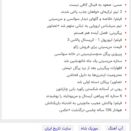
مسی: صعود به فینال کافی نیست
2 تیم ترکیه‌‌ای خواهان جذب یاغی شدند
فیلم/ خلاصه و گلهای دیدار سوانسی و من‌سیتی
تیم سرشناس اروپایی به تبانی متهم شد +تصاویر
پیگرینی: فصل آینده هم هستم
فیلم/ لیورپول 1 - کریستال پالاس 3
قیمت من‌سیتی برای فروش ژکو
پیروزی پرگل منچسترسیتی در خانه سوانسی
ستاره من‌سیتی یک ماه خانه‎نشین شد
اظهارات پیگرینی بعد از برد پرگل تیمش
محرومیت اینتری‌ها به دلیل فحاشی
تصاویر/ پیکان دسته اولی شد
رونی در آستانه شکستن رکورد بابی چارلتون
6 ستاره که پیراهن آرسنال و من‌یونایتد را پوشیدند
فیلم/ واکنش عجیب مانچینی به اشتباه بازیکنانش
هوادار 106 ساله چلسی درگذشت +عکس
آپ آهنگ
موزیک شاه
سایت تاریخ ایران