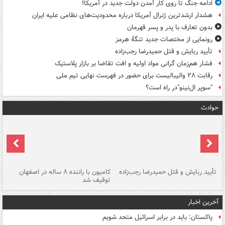
ادامه جنگ تا روی کار آمدن دولت جدید در آمریکا!
هشدار ارشدترین ژنرال آمریکا درباره محدودیت‌های نظامی علیه ایران
بدون تعارف با پدر و پسر قهرمان
رونمایی از مختصات جدید تنگۀ هرمز
تأیید ربایش و قتل حمیدرضا رجب‌زاده
فشار هم‌زمان گرانی مواد اولیه و افت تقاضا بر بازار پلاستیک
رقابت ۲۸ والیبالیست برای حضور در فهرست نهایی تیم ملی
"سوپر ال‌نینو"در راه است؟
حوادث
تأیید ربایش و قتل حمیدرضا رجب‌زاده
کامیون با راننده ۸ ساله در اصفهان
"س
توقیف شد
آخرین اخبار
پاکستان: باید در برابر اسرائیل متحد شویم