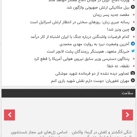
وزارت دفاع: ایران در میدان دفاع مقتدر خواهد ماند
بیل مکانیکی ارتش صهیونی واژگون شد
مقصد جدید پسر زیدان
رسانه عبری زبان: روزهای سختی در انتظار ارتش اسرائیل است
چین ونیز شد!
کدام فرضیات واشنگتن درباره جنگ با ایران اشتباه از کار درآمد
آخرین وضعیت نبرد به روایت مهدی محمدی
خبرنگار متعهد، هم‌سنگر رزمندگان پشت لانچر است
پنتاگون دسترسی وزیر سابق نیروی هوایی آمریکا را قطع کرد
نقطه، ته خط!
تصاویر دیده‌ نشده از دو فرمانده شهید موشکی
مهران غفوریان: دوست دارم نقش شهید بازی کنم
سلامت
تنگی انگشتر و کفش در گرما؛ واکنش
اسامی ژل‌های غیر مجاز شستشوی
مر