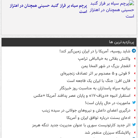
پرچم سیاه بر فراز گنبد حسینی همچنان در اهتزاز
است
پربازدیدترین ها
شاید روسیه، آمریکا را در ایران زمین‌گیر کند!
واکنش بقائی به خیالبافی ترامپ
انفجار بزرگ در شهر المخا یمن
۶ فوتی و ۵ مصدوم بر اثر تصادف زنجیره‌ای
فارن افرز: جنگ با ایران یک فاجعه است
بیانیه سپاه پاسداران به مناسبت روز خبرنگار
استقرار انبوه «دی‌اف‑۱۷» و پایان عصر پدافند آمریکا +عکس
ماموریت در حال پایان است!
درگیری اعضای داعش و نیروهای جولانی در سیده زینب
ادعای بسنت درباره توافق ایران و آمریکا
اثر جدید کارتونیست سوری با عنوان مدیریت جدید تنگه هرمز
پالایشگاه سیزران منفجر شد