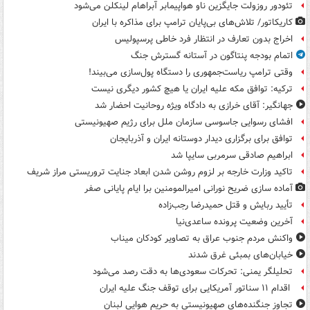
تئودور روزولت جایگزین ناو هواپیمابر آبراهام لینکلن می‌شود
کاریکاتور/ تلاش‌های بی‌پایان ترامپ برای مذاکره با ایران
اخراج بدون تعارف در انتظار فرد خاطی پرسپولیس
اتمام بودجه پنتاگون در آستانه گسترش جنگ
وقتی ترامپ ریاست‌جمهوری را دستگاه پول‌سازی می‌بیند!
ترکیه: توافق مکه علیه ایران یا هیچ کشور دیگری نیست
جهانگیر: آقای خرازی به دادگاه ویژه روحانیت احضار شد
افشای رسوایی جاسوسی سازمان ملل برای رژیم صهیونیستی
توافق برای برگزاری دیدار دوستانه ایران و آذربایجان
ابراهیم صادقی سرمربی سایپا شد
تاکید وزارت خارجه بر لزوم روشن شدن ابعاد جنایت تروریستی مراز شریف
آماده سازی ضریح نورانی امیرالمومنین برا ایام پایانی صفر
تأیید ربایش و قتل حمیدرضا رجب‌زاده
آخرین وضعیت پرونده ساعدی‌نیا
واکنش مردم جنوب عراق به تصاویر کودکان میناب
خیابان‌های بمبئی غرق شدند
تحلیلگر یمنی: تحرکات سعودی‌ها به دقت رصد می‌شود
اقدام ۱۱ سناتور آمریکایی برای توقف جنگ علیه ایران
تجاوز جنگنده‌های صهیونیستی به حریم هوایی لبنان