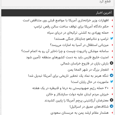
قطع کرد
گذ
آخرین اخبار
اظهارات وزیر خزانه‌داری آمریکا با مواضع قبلی وی متناقض است
حکم دادگاه آمریکا برای توقف ساخت سالن رقص ترامپ
حمله پهپادی به کشتی ترکیه‌ای در دریای سیاه
ترامپ و نتانیاهو جنایتکار جنگی هستند!
میزبانی استقلال در آسیا به امارات می‌رسد؟
سامانه موشکی پاتریوت چیست و چرا ذخایر آن رو به اتمام است؟
امنیت خلیج فارس باید به دست کشورهای منطقه تأمین شود
بارش باران در فاروج خراسان شمالی
انفجار بزرگ در شهر المخا یمن
تنگه هرمز به نماد یک تحقیر تاریخی برای آمریکا تبدیل شد!
ماموریت در حال پایان است!
۲۰ حمله رژیم صهیونیستی به درعا و قنیطره در یک هفته
خیزش مردم لبنان علیه دولت سازشکار و خائن
معترضان آرژانتینی پرچم آمریکا را پایین کشیدند
شکاف‌های عمیق در اسرائیل!
هشدار مقام ارشد یمن به عربستان سعودی