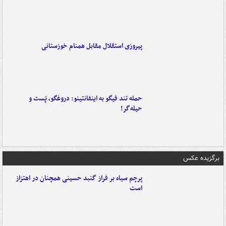
پیروزی استقلال مقابل همنام خوزستانی
حمله تند فیگو به اینفانتینو: دروغگو، پَست‌ و
حیله‌گر!
برگزیده عکس
پرچم سیاه بر فراز گنبد حسینی همچنان در اهتزاز
است