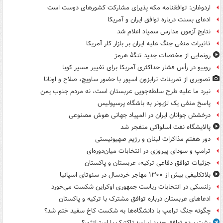
اردوغان: توافقنامه مکه پذیرای مشارکت کشورهای دوست است
ادعای بسنت درباره توافق ایران و آمریکا
نتایج آزمون مدارس سمپاد اعلام شد
تاثیرات منفی جنگ علیه ایران بر بازار کار آمریکا
رونمایی از مختصات جدید تنگۀ هرمز
روبیو در رأس فشار حداکثری آمریکا برای تغییر مسیر کوبا
تصویری از تمرینات ترابزون اسپور با حضور ساویچ، صلاح و اونانا
نبرد ما علیه طرح سلطه‌جویی عربستان است، نه مردم جنوب یمن
پاسخ منفی یک لژیونر به باشگاه پرسپولیس
درخشش جوانان ایران در المپیاد جهانی هوش مصنوعی
پالایشگاه نفت اسلواکی منفجر شد
دور هفتم مذاکرات لبنان و رژیم صهیونیستی
ترامپ و سودای پیروزی در انتخابات میان‌دوره‌ای
جزئیات توافق دفاعی ترکیه، عربستان و پاکستان
بلاتکلیفی بیش از ۱۳۰۰ مهاجر خردسال در سئوتای اسپانیا
زلنسکی در انتخابات ریاست جمهوری اوکراین شکست می‌خورد
ادعاهای عربستان درباره توافق مشترک با ترکیه و پاکستان
چگونه جنگ ترامپ با دانشگاه‌ها به شکست کاخ سفید ختم شد؟
پشت پرده توافق جدید ایران؛ تاکتیک یا استراتژی؟