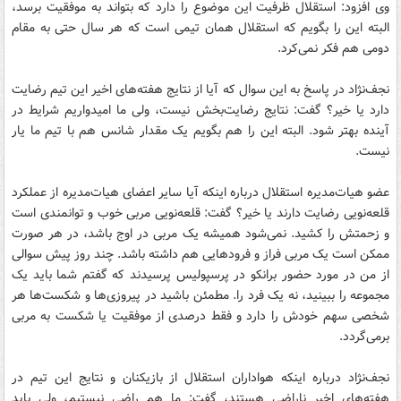
وی افزود: استقلال ظرفیت این موضوع را دارد که بتواند به موفقیت برسد،
البته این را بگویم که استقلال همان تیمی است که هر سال حتی به مقام
دومی هم فکر نمی‌کرد.
نجف‌نژاد در پاسخ به این سوال که آیا از نتایج هفته‌های اخیر این تیم رضایت
دارد یا خیر؟ گفت: نتایج رضایت‌بخش نیست، ولی ما امیدواریم شرایط در
آینده بهتر شود. البته این را هم بگویم یک مقدار شانس هم با تیم ما یار
نیست.
عضو هیات‌مدیره استقلال درباره اینکه آیا سایر اعضای هیات‌مدیره از عملکرد
قلعه‌نویی رضایت دارند یا خیر؟ گفت: قلعه‌نویی مربی خوب و توانمندی است
و زحمتش را کشید. نمی‌شود همیشه یک مربی در اوج باشد، در هر صورت
ممکن است یک مربی فراز و فرودهایی هم داشته باشد. چند روز پیش سوالی
از من در مورد حضور برانکو در پرسپولیس پرسیدند که گفتم شما باید یک
مجموعه را ببینید، نه یک فرد را. مطمئن باشید در پیروزی‌ها و شکست‌ها هر
شخصی سهم خودش را دارد و فقط درصدی از موفقیت یا شکست به مربی
برمی‌گردد.
نجف‌نژاد درباره اینکه هواداران استقلال از بازیکنان و نتایج این تیم در
هفته‌های اخیر ناراضی هستند، گفت: ما هم راضی نیستیم، ولی باید