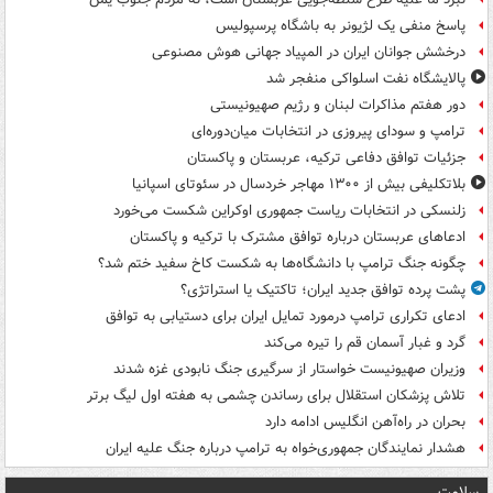
پاسخ منفی یک لژیونر به باشگاه پرسپولیس
درخشش جوانان ایران در المپیاد جهانی هوش مصنوعی
پالایشگاه نفت اسلواکی منفجر شد
دور هفتم مذاکرات لبنان و رژیم صهیونیستی
ترامپ و سودای پیروزی در انتخابات میان‌دوره‌ای
جزئیات توافق دفاعی ترکیه، عربستان و پاکستان
بلاتکلیفی بیش از ۱۳۰۰ مهاجر خردسال در سئوتای اسپانیا
زلنسکی در انتخابات ریاست جمهوری اوکراین شکست می‌خورد
ادعاهای عربستان درباره توافق مشترک با ترکیه و پاکستان
چگونه جنگ ترامپ با دانشگاه‌ها به شکست کاخ سفید ختم شد؟
پشت پرده توافق جدید ایران؛ تاکتیک یا استراتژی؟
ادعای تکراری ترامپ درمورد تمایل ایران برای دستیابی به توافق
گرد و غبار آسمان قم را تیره می‌کند
وزیران صهیونیست خواستار از سرگیری جنگ نابودی غزه شدند
تلاش پزشکان استقلال برای رساندن چشمی به هفته اول لیگ برتر
بحران در راه‌آهن انگلیس ادامه دارد
هشدار نمایندگان جمهوری‌خواه به ترامپ درباره جنگ علیه ایران
سلامت