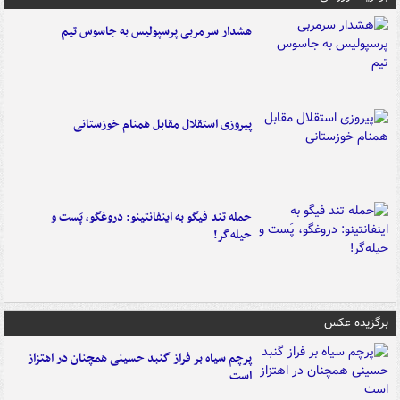
هشدار سرمربی پرسپولیس به جاسوس تیم
پیروزی استقلال مقابل همنام خوزستانی
حمله تند فیگو به اینفانتینو: دروغگو، پَست‌ و
حیله‌گر!
برگزیده عکس
پرچم سیاه بر فراز گنبد حسینی همچنان در اهتزاز
است