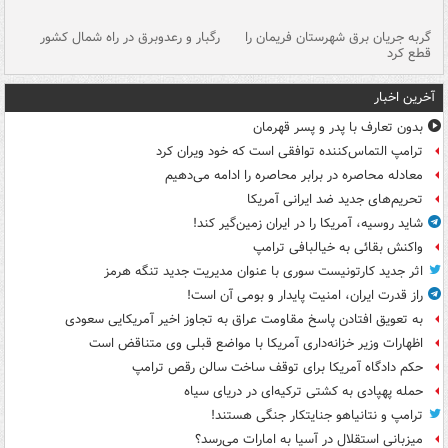
گربه جریان برق شهرستان فریمان را
رگبار و رعدوبرق در راه شمال کشور
قطع کرد
گذ
آخرین اخبار
بدون تعارف با پدر و پسر قهرمان
ترامپ التماس‌کننده توافقی است که خود ویران کرد
معادله محاصره در برابر محاصره را ادامه می‌دهیم
تحریم‌های جدید ضد ایرانی آمریکا
شاید روسیه، آمریکا را در ایران زمین‌گیر کند!
واکنش بقائی به خیالبافی ترامپ
اثر جدید کارتونیست سوری با عنوان مدیریت جدید تنگه هرمز
راز قدرت ایران، امنیت پایدار و بومی آن است!
به تعویق افتادن پاسخ مقاومت عراق به تجاوز اخیر آمریکایی سعودی
اظهارات وزیر خزانه‌داری آمریکا با مواضع قبلی وی متناقض است
حکم دادگاه آمریکا برای توقف ساخت سالن رقص ترامپ
حمله پهپادی به کشتی ترکیه‌ای در دریای سیاه
ترامپ و نتانیاهو جنایتکار جنگی هستند!
میزبانی استقلال در آسیا به امارات می‌رسد؟