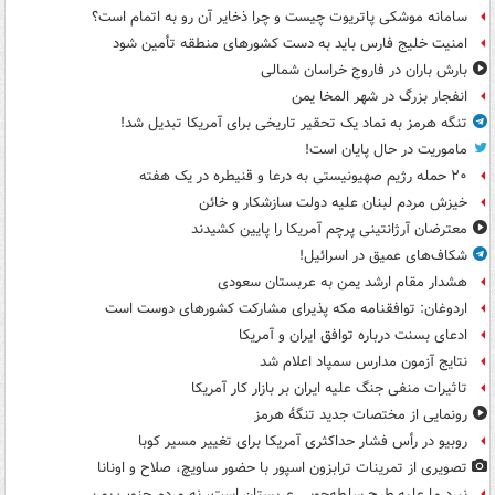
سامانه موشکی پاتریوت چیست و چرا ذخایر آن رو به اتمام است؟
امنیت خلیج فارس باید به دست کشورهای منطقه تأمین شود
بارش باران در فاروج خراسان شمالی
انفجار بزرگ در شهر المخا یمن
تنگه هرمز به نماد یک تحقیر تاریخی برای آمریکا تبدیل شد!
ماموریت در حال پایان است!
۲۰ حمله رژیم صهیونیستی به درعا و قنیطره در یک هفته
خیزش مردم لبنان علیه دولت سازشکار و خائن
معترضان آرژانتینی پرچم آمریکا را پایین کشیدند
شکاف‌های عمیق در اسرائیل!
هشدار مقام ارشد یمن به عربستان سعودی
اردوغان: توافقنامه مکه پذیرای مشارکت کشورهای دوست است
ادعای بسنت درباره توافق ایران و آمریکا
نتایج آزمون مدارس سمپاد اعلام شد
تاثیرات منفی جنگ علیه ایران بر بازار کار آمریکا
رونمایی از مختصات جدید تنگۀ هرمز
روبیو در رأس فشار حداکثری آمریکا برای تغییر مسیر کوبا
تصویری از تمرینات ترابزون اسپور با حضور ساویچ، صلاح و اونانا
نبرد ما علیه طرح سلطه‌جویی عربستان است، نه مردم جنوب یمن