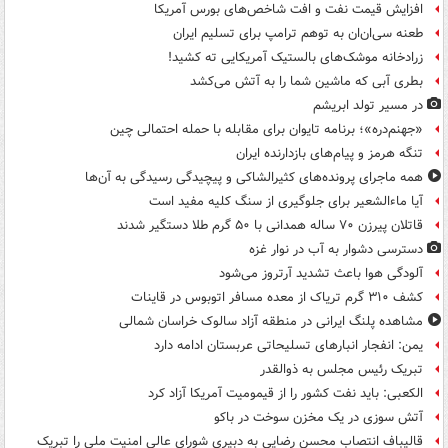
افزایش قیمت نفت و افت شاخص‌های بورس آمریکا
طعنه سی‌ان‌ان به توهم ترامپ برای تسلیم ایران
زرادخانه موشک‌های بالستیک آمریکایی ته کشید!
بطری آبی که ماشین شما را به آتش می‌کشد
در مسیر تولد ابریشم
«جهنم‌دره»؛ برنامه تایوان برای مقابله با حمله احتمالی چین
تنگه هرمز و پیام‌های بازدارنده ایران
همه ماجرای پرونده‌های کثیرالشاکی و پیچیدگی رسیدگی به آن‌ها
آیا ماءالشعیر برای جلوگیری از سنگ کلیه مفید است
قاتلان پیرزن ۷۰ ساله همدانی با ۵۰ گرم طلا دستگیر شدند
دسترسی دشوار به آب در نوار غزه
آلودگی هوا باعث تشدید آرتروز می‌شود
کشف ۳۱۰ گرم تریاک از معده مسافر اتوبوس در قاینات
مشاهده پلنگ ایرانی در منطقه آزاد سالوک خراسان شمالی
یمن: انفجار انبارهای تسلیحاتی عربستان ادامه دارد
تبریک رئیس مجلس به ذوالقدر
الکعبی: باید نفت کشور را از قیمومیت آمریکا آزاد کرد
آتش سوزی در یک مخزن سوخت در باکو
قالیباف انتصاب محسن رضایی به دبیری شورای عالی امنیت ملی را تبریک