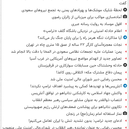
گفت
لحظۀ شلیک موشک‌ها و پهپادهای یمنی به تجمع نیروهای سعودی
آماده‌سازی مواکب برای میزبانی از زائران رضوی
افول موساد به روایت رسانه عبری
اعلام حادثه امنیتی در نزدیکی باشگاه گلف «ترامپ»
آیا مذاکرات تنگه هرمز راه را برای پایان جنگ باز می‌کند؟
نجات معجزه‌آسای کارگر ۲۲ ساله از عمق ۱۵ متری چاه در تهران
یمن: عملیات علیه تجمعات نظامی سعودی در المخا با دقت بالا انجام شد
تصاویر جدید از انهدام مواضع نیروهای آمریکایی در غرب آسیا
حادثه وحشتناک حین مسابقات سوارکاری در قرقیزستان
پیمان دفاع مشترک مکه؛ ائتلافی روی کاغذ!
محسن رضایی دبیر شورای عالی امنیت ملی شد
آتش‌بس‌ها و تهدیدها کمکی به پیشبرد اهداف ترامپ نکردند!
واکنش جهاد اسلامی به کارشکنی نتانیاهو در توافق آتش‌بس
انتصاب ذوالقدر به عنوان مشاور سیاسی رهبر معظم انقلاب
تکاپوی نتانیاهو برای پوشاندن ضعف‌های ارتش رژیم صهیونیستی
نماز استغاثه امام زمان(عج) در زنجان
ادعای جدید ترامپ: بدون تشدید تنش با ایران تعامل می‌کنیم!
محسن رضایی به عنوان نماینده رهبر انقلاب در شورای‌عالی امنیت ملی منصوب