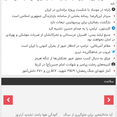
شد
زلزله در موساد با شکست پروژه براندازی در ایران
سردار ابن‌الرضا: رسانه بخشی از سامانه بازدارندگی جمهوری اسلامی است
بازگشت رضائیان برای پرسپولیس تبعات دارد
کلینتون، ترامپ را به صدام حسین تشبیه کرد
منبع ارشد یمنی: افسران عربستانی و تحرکاتشان از ضربات موشکی و پهپادی
در امان نخواهند بود
مقام آمریکایی: ترامپ در انتظار عبور از بحران کنونی با ایران است
غروب در شاهگلی‌ده تبریز
عراق به دنبال کسب مجوز عبور نفتکش‌ها از تنگه هرمز
کتیبه‌های رحلت پیامبر و شهادت امام حسن(ع) در کربلا
آمار شهدای جنگ رمضان؛ ۳۵۱۹ شهید، ۵۱۷ زن و ۲۷۰ دانش‌آموز
سلامت
آیا ماءالشعیر برای جلوگیری از سنگ
آلودگی هوا باعث تشدید آرتروز
حذ