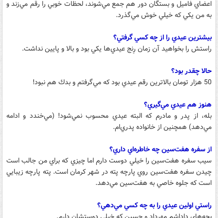
اعضاي فاميل و بستگان دور هم جمع مي‌شوند، لحظات خوبي را رقم مي‌زند و
به من يكي كه خيلي خوش مي‌گذرد.
بيشترين عيدي را از چه كسي گرفتي؟
راستش را بخواهيد آن زمان رِنج عيدي‌ها يكي بود و بالا و پايين نداشت.
حالا چقدر بود؟
50 هزار تومان بالاترين رقم عيدي بود كه مي‌گرفتم و بدك هم نبود!
هنوز هم عيدي مي‌گيري؟
بله، از پدر و مادرم كه البته عيدي محسوب نمي‌شود! (مي‌خندد و ادامه
مي‌دهد) همچنين از خانواده پدري‌ام.
از سفره هفت‌سين چه خاطره‌اي داري؟
سيب سفره هفت‌سين را خيلي دوست دارم اما چيزي كه براي من جالب است
چيدن سفره هفت‌سين روي پارچه پته در شهر كرمان است. پته پارچه زيبايي
است كه جلوه خاصي به هفت‌سين مي‌دهد.
راستي اولين عيدي را به چه كسي مي‌دهي؟
بچه‌هاي داداشم مهرداد و حسين كه خيلي دوستشان دارم.