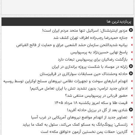
پربازدیدترین ها
مزدور اینترنشنال: اسرائیل تنها متحد مردم ایران است!
جنازه حمیدرضا رجب‌زاده اطراف تهران کشف شد
بیانیه شدیداللحن سازمان حشد الشعبی عراق و حمایت از فالح الفیاض
پاسخ نهایی حسین‌نژاد به پرسپولیس
بازگشت رضائیان برای پرسپولیس تبعات دارد
زلزله در موساد با شکست پروژه براندازی در ایران
حادثه وحشتناک حین مسابقات سوارکاری در قرقیزستان
انهدام انبارهای سوخت و تجهیزات نظامی نیروهای مسلح اوکراین توسط روسیه
ادعای جدید ترامپ: بدون تشدید تنش با ایران تعامل می‌کنیم!
حضور قربانی در پرسپولیس منتفی شد؟
قیمت طلا و سکه امروز یکشنبه ۱۸ مرداد ۱۴۰۵
شادی بعد از گل در برزیل حادثه آفرید!
تصاویر جدید از انهدام مواضع نیروهای آمریکایی در غرب آسیا
زلنسکی: پیونگ‌یانگ به مسکو کمک می‌کند، سئول به کمک ما بیاید
گاردین: حملات یمن نخستین آزمون «توافق مکه» است