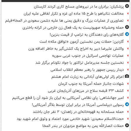
پزشکیان: برادران ما در نیروهای مسلح کاری کردند کارستان
مخالفت نتانیاهو با طرح ۱۵ ماده ای غزه و تکرار لفاظی علیه ایران
تصاویری از عملیات بزرگ و دقیق یمنی ها علیه دشمن سعودی در المخا+فیلم
حمله وحشیانه صهیونیست به یک فعال زن خارجی در کرانه باختری
گلایه‌های رای دهندگان به ترامپ از قیمت بنزین!
گاردین: حملات یمن نخستین آزمون «توافق مکه» است
واکنش علیرضا دبیر به اخراج یک کشتی‌گیر به خاطر اضافه وزن
عملیات تهاجمی اسرائیل در جنوب غربی سوریه
نخستین جلسه مدیرعامل تراکتور با جواد نکونام برگزار شد
دیدار رییس جمهور با رهبر معظم انقلاب اسلامی
اعزام زائر اولی‌های آبادانی به زیارت امام هشتم
شهادت جانباز حمله آمریکا به جنوب کرمان
کشف ۳۳ قبضه سلاح در مرزهای آذربایجان غربی
امیر جهانشاهی: پای نظامی آمریکایی به ایران باز شود آن را قطع می‌کنیم
رسوایی دیپلماسی آمریکا در برابر ایران توسط بلاگر آمریکایی!
حمله مسلحانه به قهوه‌خانه‌ای در زاهدان؛ ۲ نفر جان باختند
حجت‌الاسلام سعیدی: شهید خادمی مورد اعتماد و وثوق امام شهید بود
حملات انصارالله یمن به مواضع مزدوران در بندر المخا