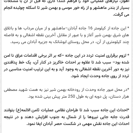
اهواز، نیازهای عملیاتی خود را فراهم کنند؛ کاری که قبل از آن با مشکلات
بسیار از بندر ماهشهر و از راه خور موسی و بهمن شیر تا اسکله چوئبده انجام
می گرفت.
* این جاده از کیلومتر 16 جاده آبادان–ماهشهر و از میان مرداب ها و باتلاق
های شرق بهمن شیر آغاز و با عبور از مقابل آخرین نقطه اشغالی و به فاصله
چند کیلومتری از آن، در محل روستای ابوشانک به جزیره آبادان می رسید.
* لزوم برقراری امنیت تردد در این جاده –که بر اثر برخی اقدامات عراق نا امن
شده بود– سبب شد تا علاوه بر احداث خاکریز در کنار آن، یک خط پدافندی
نیز به دور آخرین نقطه اشغالی به وجود آید و به این ترتیب امنیت مناسبی در
تردد از روی جاده وحدت ایجاد شود.
*در محل عبور جاده وحدت از رودخانه بهمن شیر نیز به همت شهید مصطفی
هزار دستان، پل دوبه ای به طول 250 متر پیش بینی شده بود.
*احداث این جاده سبب شد تا طراحان نظامی عملیات ثامن الائمه(ع) بتوانند
قدرت جابه جایی نیروها را از شمال به جنوب افزایش دهند و در نتیجه
احداث این جاده نقش مهمی در شکست حصر آبادان ایفا نمود.