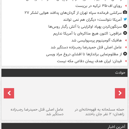
رویای اف-۳۵ ترکیه در بن‌بست
سرکشی فرمانده سپاه تهران از گردان‌های پدافند هوایی لشکر ۲۷
آمریکا نتوانست؛ دیگران هم نمی توانند
سرنگون‌کردن پهپاد اوکراینی با آتش رگبار روس‌ها
عراقچی: اکنون هیچ مذاکره‌ای با آمریکا نداریم
هافبک آلومینیوم پرسپولیسی شد
عامل اصلی قتل حمیدرضا رجب‌زاده دستگیر شد
از مظلوم‌نمایی براندازها تا افشای دروغ مراد ویسی
فیدان: ایران هدف پیمان دفاعی مکه نیست
حوادث
حمله مسلحانه به قهوه‌خانه‌ای در
عامل اصلی قتل حمیدرضا رجب‌زاده
گر
زاهدان؛ ۲ نفر جان باختند
دستگیر شد
نا
آخرین اخبار