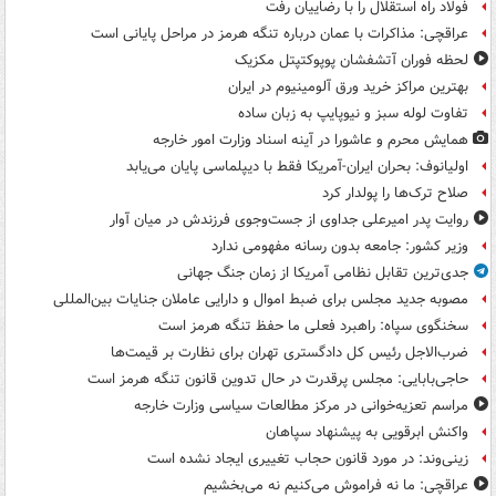
فولاد راه استقلال را با رضاییان رفت
عراقچی: مذاکرات با عمان درباره تنگه هرمز در مراحل پایانی است
لحظه فوران آتشفشان پوپوکتپتل مکزیک
بهترین مراکز خرید ورق آلومینیوم در ایران
تفاوت لوله سبز و نیوپایپ به زبان ساده
همایش محرم و عاشورا در آینه اسناد وزارت امور خارجه
اولیانوف: بحران ایران-آمریکا فقط با دیپلماسی پایان می‌یابد
صلاح ترک‌ها را پولدار کرد
روایت پدر امیرعلی جداوی از جست‌وجوی فرزندش در میان آوار
وزیر کشور: جامعه بدون رسانه مفهومی ندارد
جدی‌ترین تقابل نظامی آمریکا از زمان جنگ جهانی
مصوبه جدید مجلس برای ضبط اموال و دارایی عاملان جنایات بین‌المللی
سخنگوی سپاه: راهبرد فعلی ما حفظ تنگه هرمز است
ضرب‌الاجل رئیس کل دادگستری تهران برای نظارت بر قیمت‌ها
حاجی‌بابایی: مجلس پرقدرت در حال تدوین قانون تنگه هرمز است
مراسم تعزیه‌خوانی در مرکز مطالعات سیاسی وزارت خارجه
واکنش ابرقویی به پیشنهاد سپاهان
زینی‌وند: در مورد قانون حجاب تغییری ایجاد نشده است
عراقچی: ما نه فراموش می‌کنیم نه می‌بخشیم