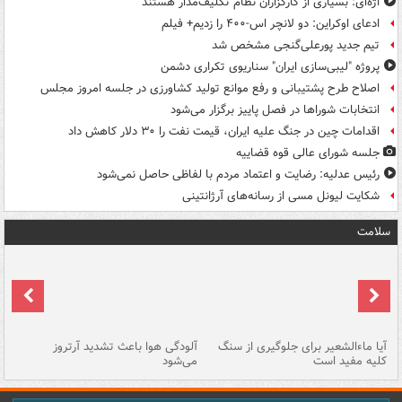
اژه‌ای: بسیاری از کارگزاران نظام تکلیف‌مدار هستند
ادعای اوکراین: دو لانچر اس-۴۰۰ را زدیم+ فیلم
تیم جدید پورعلی‌گنجی مشخص شد
پروژه "لیبی‌سازی ایران" سناریوی تکراری دشمن
اصلاح طرح پشتیبانی و رفع موانع تولید کشاورزی در جلسه امروز مجلس
انتخابات شوراها در فصل پاییز برگزار می‌شود
اقدامات چین در جنگ علیه ایران، قیمت نفت را ۳۰ دلار کاهش داد
جلسه شورای عالی قوه قضاییه
رئیس عدلیه: رضایت و اعتماد مردم با لفاظی حاصل نمی‌شود
شکایت لیونل مسی از رسانه‌های آرژانتینی
سلامت
آیا ماءالشعیر برای جلوگیری از سنگ
آلودگی هوا باعث تشدید آرتروز
حذ
کلیه مفید است
می‌شود
کل