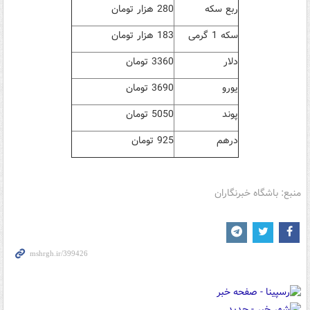
ربع سکه
280 هزار تومان
سکه 1 گرمی
183 هزار تومان
دلار
3360 تومان
یورو
3690 تومان
پوند
5050 تومان
درهم
925 تومان
منبع: باشگاه خبرنگاران