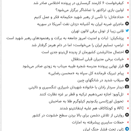
کیفرخواست ۶ کارمند گرمساری در پرونده اختلاس صادر شد
اولین بازی تراکتور با تماشاگر برگزار می‌شود؟
حدادعادل: با تأسی از رهبر شهید حکیمانه فکر و عمل کنیم
ماجرای ضربه ایران به آشیانه دزدان نفت آمریکا در سوریه
قابی زیبا از تونل برفی لالون تهران
پزشکیان: ثبات و امنیت امروز جامعه به برکت و رهنمودهای رهبر شهید است
ترامپ تسلیم ایران را می‌خواست؛ اما در دام هرمز گرفتار شد
احتمال متاثرشدن کشورمان از پدیده ال‌نینو جدی است
خیانت برخی مدیران قبلی استقلال
قرار نهایی پرونده مدرسه شجره طیبه میناب به زودی صادر می‌شود
پیام تبریک فرمانده کل سپاه به «محسن رضایی»
سیلاب شدید در شانگهای چین
دیدار سردار رادان با خانواده‌ شهیدان شیرازی تنگسیری و نائینی
تل‌آویو: اجازه نمی‌دهیم ترکیه و قطر بر غزه نظارت کنند
تحویل اورژانسی یک‌ونیم کیلوگرم طلا به صاحبش
AFC و کونکاکاف هم علیه اینفانتینو شدند
روایتی از تلاش دشمن برای بالا بردن سطح خشونت در کشور
حملات سایبری پیشرفته به امارات
ژاپن تحت فشار جنگ ایران