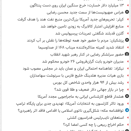
۱۳ میلیارد دلار خسارت؛ خرج سنگین ایران روی دست پنتاگون
هراس صهیونیست‌ها از سمت جدید محسن رضایی
کپلر: تحریم‌های جدید آمریکا بزرگ‌ترین منبع نفت هند را هدف گرفت
منابع افزایش اعتبار کالابرگ به زودی تامین خواهد شد
گلزن قدبلند شگفتی تمرینات پرسپولیس شد
پزشکیان: مردم با حضور خود همه توطئه‌ها را نقش بر آب کردند
انتقاد شدید کمیته مذاکره‌کننده میناب ۱۶۸ از صداوسیما
حضور سرلشکر رضایی در کنار رهبر شهید انقلاب
مدیران خودرو بابت گران‌فروشی ۲۶ خودرو محکوم شد
نیکزاد: تفاهنامه احتمالی ایران و عمان باید در مجلس مصوب شود
بازی هیات مدیره هلدینگ خلیج فارس با سرنوشت سهامداران
رشد بیش از ۹۴ هزار واحدی شاخص کل بورس
چرا در بازار جهانی دلار ضعیف و طلا قوی شد؟
هشدار قاطع کارشناس ایرانی به ماجراجویی مجدد آمریکا
ورود تاکر کارلسون به انتخابات آمریکا؛ تهدیدی جدی برای پایگاه ترامپ
توافقنامه مکه؛ شکل‌گیری ناتوی اسلامی یا اقدامی فاقد اثر راهبردی؟
استعفای نایب‌رئیس فدراسیون کشتی
حکم اخراج ربیعی را چه کسی امضا کرد؟