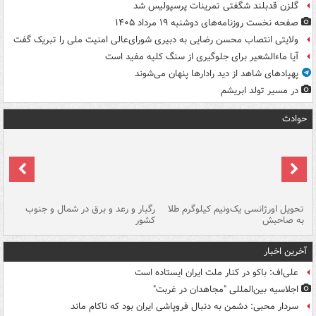
گلزن قدبلند شگفتی تمرینات پرسپولیس شد
صفحه نخست روزنامه‌های دوشنبه ۱۹ مرداد ۱۴۰۵
ولایتی انتصاب محسن رضایی به دبیری شورای‌عالی امنیت ملی را تبریک گفت
آیا ماءالشعیر برای جلوگیری از سنگ کلیه مفید است
پهپادهای شاهد از دید رادارها پنهان می‌شوند
در مسیر تولد ابریشم
حوادث
ی
تحویل اورژانسی یک‌ونیم کیلوگرم طلا
رگبار و رعد و برق در شمال و جنوب
با
به صاحبش
کشور
اه
آخرین اخبار
علی‌اف: باکو در کنار ملت ایران ایستاده است
اجلاسیه بین‌المللی "مجاهدان در غربت"
سردار محبی: دشمن به دنبال فروپاشی ایران بود که ناکام ماند