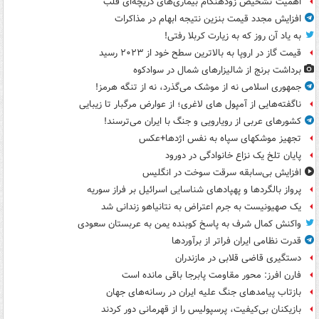
اهمیت تشخیص زودهنگام بیماری‌های دریچه‌ای قلب
افزایش مجدد قیمت بنزین نتیجه ابهام در مذاکرات
به یاد آن روز که به زیارت کربلا رفتی!
قیمت گاز در اروپا به بالاترین سطح خود از ۲۰۲۳ رسید
برداشت برنج از شالیزارهای شمال در سوادکوه
جمهوری اسلامی نه از موشک می‌گذرد، نه از تنگه هرمز!
ناگفته‌هایی از آمپول های لاغری؛ از عوارض مرگبار تا زیبایی
کشورهای عربی از رویارویی و جنگ با ایران می‌ترسند!
تجهیز موشکهای سپاه به نفس اژدها+عکس
پایان تلخ یک نزاع خانوادگی در دورود
افزایش بی‌سابقه سرقت سوخت در انگلیس
پرواز بالگردها و پهپادهای شناسایی اسرائیل بر فراز سوریه
یک صهیونیست به جرم اعتراض به نتانیاهو زندانی شد
واکنش کمال شرف به پاسخ کوبنده یمن به عربستان سعودی
قدرت نظامی ایران فراتر از برآوردها
دستگیری قاضی قلابی در مازندران
فارن افرز: محور مقاومت پابرجا باقی مانده است
بازتاب پیامدهای جنگ علیه ایران در رسانه‌های جهان
بازیکنان بی‌کیفیت، پرسپولیس را از قهرمانی دور کردند