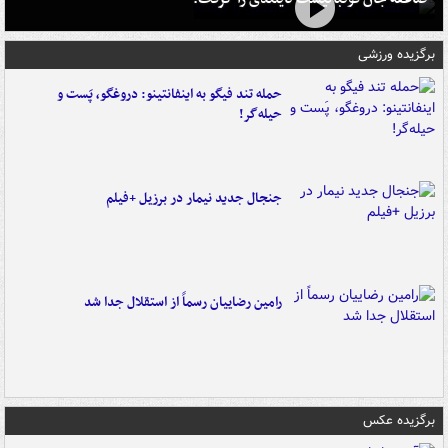
برگزیده ورزشی
حمله تند فیگو به اینفانتینو: دروغگو، پَست‌ و
حیله‌گر!
جنجال جدید نیمار در برزیل +فیلم
رامین رضاییان رسماً از استقلال جدا شد
برگزیده عکس