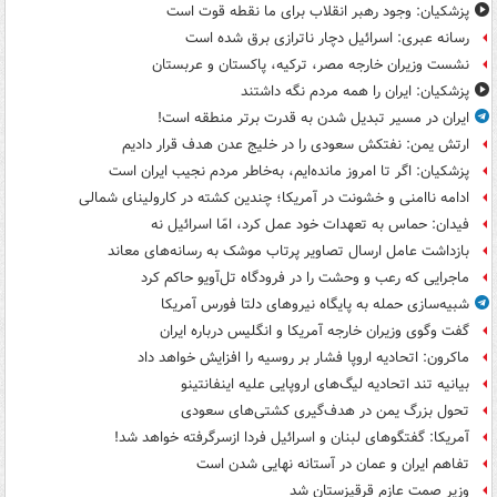
پزشکیان: وجود رهبر انقلاب برای ما نقطه قوت است
رسانه عبری: اسرائیل دچار ناترازی برق شده است
نشست وزیران خارجه مصر، ترکیه، پاکستان و عربستان
پزشکیان: ایران را همه مردم نگه داشتند
ایران در مسیر تبدیل شدن به قدرت برتر منطقه است!
ارتش یمن: نفتکش سعودی را در خلیج عدن هدف قرار دادیم
پزشکیان: اگر تا امروز مانده‌ایم، به‌خاطر مردم نجیب ایران است
ادامه ناامنی و خشونت در آمریکا؛ چندین کشته در کارولینای شمالی
فیدان: حماس به تعهدات خود عمل کرد، امّا اسرائیل نه
بازداشت عامل ارسال تصاویر پرتاب موشک به رسانه‌های معاند
ماجرایی که رعب و وحشت را در فرودگاه تل‌آویو حاکم کرد
شبیه‌سازی حمله به پایگاه نیروهای دلتا فورس آمریکا
گفت وگوی وزیران خارجه آمریکا و انگلیس درباره ایران
ماکرون: اتحادیه اروپا فشار بر روسیه را افزایش خواهد داد
بیانیه تند اتحادیه لیگ‌های اروپایی علیه اینفانتینو
تحول بزرگ یمن در هدف‌گیری کشتی‌های سعودی
آمریکا: گفتگوهای لبنان و اسرائیل فردا ازسرگرفته خواهد شد!
تفاهم ایران و عمان در آستانه نهایی شدن است
وزیر صمت عازم قرقیزستان شد