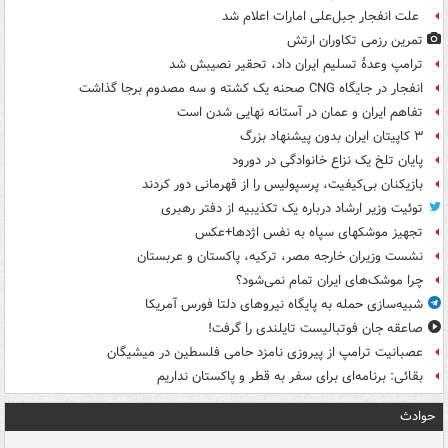
علت انفجار جبل‌علی امارات اعلام شد
تمرین رزمی تکاوران ارتش
ترامپ وعدۀ تسلیم ایران داد، تحقیر نصیبش شد
انفجار در جایگاه CNG صحنه یک کشته و سه مصدوم برجا گذاشت
تفاهم ایران و عمان در آستانه نهایی شدن است
۳ کاپیتان ایران بدون پیشنهاد بزرگ
پایان تلخ یک نزاع خانوادگی در دورود
بازیکنان بی‌کیفیت، پرسپولیس را از قهرمانی دور کردند
توئیت وزیر ارشاد درباره یک تکذیبیه از دفتر رهبری
تجهیز موشکهای سپاه به نفس اژدها+عکس
نشست وزیران خارجه مصر، ترکیه، پاکستان و عربستان
چرا موشک‌های ایران تمام نمی‌شود؟
شبیه‌سازی حمله به پایگاه نیروهای دلتا فورس آمریکا
صاعقه جان فوتبالیست تایلندی را گرفت!
عصبانیت ترامپ از پیروزی نامزد حامی فلسطین در میشیگان
بقائی: برنامه‌ای برای سفر به قطر و پاکستان نداریم
حوادث