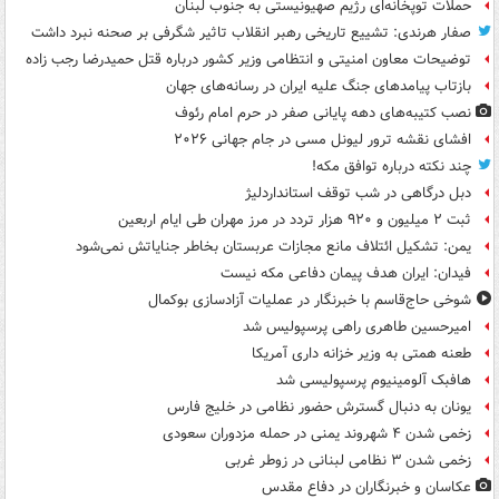
حملات توپخانه‌ای رژیم صهیونیستی به جنوب لبنان
صفار هرندی: تشییع تاریخی رهبر انقلاب تاثیر شگرفی بر صحنه نبرد داشت
توضیحات معاون امنیتی و انتظامی وزیر کشور درباره قتل حمیدرضا رجب زاده
بازتاب پیامدهای جنگ علیه ایران در رسانه‌های جهان
نصب کتیبه‌های دهه پایانی صفر در حرم امام رئوف
افشای نقشه ترور لیونل مسی در جام جهانی ۲۰۲۶
چند نکته درباره توافق مکه!
دبل درگاهی در شب توقف استانداردلیژ
ثبت ۲ میلیون و ۹۲۰ هزار تردد در مرز مهران طی ایام اربعین
یمن: تشکیل ائتلاف مانع مجازات عربستان بخاطر جنایاتش نمی‌شود
فیدان: ایران هدف پیمان دفاعی مکه نیست
شوخی حاج‌قاسم با خبرنگار در عملیات آزادسازی بوکمال
امیرحسین طاهری راهی پرسپولیس شد
طعنه همتی به وزیر خزانه داری آمریکا
هافبک آلومینیوم پرسپولیسی شد
یونان به دنبال گسترش حضور نظامی در خلیج فارس
زخمی شدن ۴ شهروند یمنی در حمله مزدوران سعودی
زخمی شدن ۳ نظامی لبنانی در زوطر غربی
عکاسان و خبرنگاران در دفاع مقدس