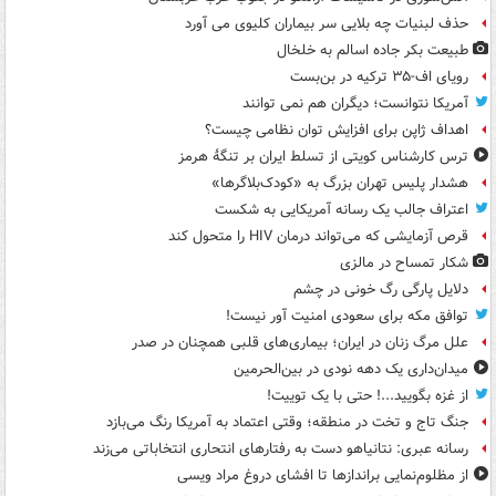
حذف لبنیات چه بلایی سر بیماران کلیوی می آورد
طبیعت بکر جاده اسالم به خلخال
رویای اف-۳۵ ترکیه در بن‌بست
آمریکا نتوانست؛ دیگران هم نمی توانند
اهداف ژاپن برای افزایش توان نظامی چیست؟
ترس کارشناس کویتی از تسلط ایران بر تنگۀ هرمز
هشدار پلیس تهران بزرگ به «کودک‌بلاگرها»
اعتراف جالب یک رسانه آمریکایی به شکست
قرص آزمایشی که می‌تواند درمان HIV را متحول کند
شکار تمساح در مالزی
دلایل پارگی رگ خونی در چشم
توافق مکه برای سعودی امنیت آور نیست!
علل مرگ زنان در ایران؛ بیماری‌های قلبی همچنان در صدر
میدان‌داری یک دهه نودی در بین‌الحرمین
از غزه بگویید...! حتی با یک توییت!
جنگ تاج و تخت در منطقه؛ وقتی اعتماد به آمریکا رنگ می‌بازد
رسانه عبری: نتانیاهو دست به رفتارهای انتحاری انتخاباتی می‌زند
از مظلوم‌نمایی براندازها تا افشای دروغ مراد ویسی