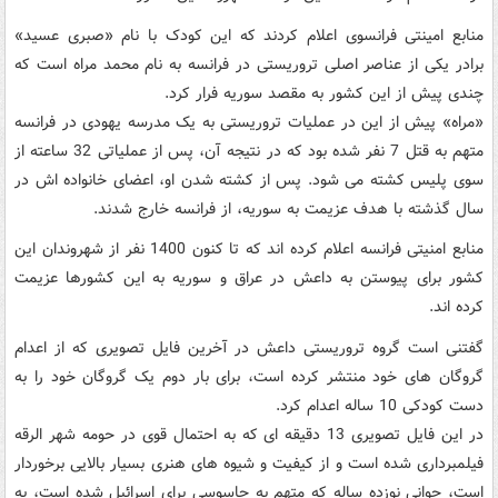
منابع امینتی فرانسوی اعلام کردند که این کودک با نام «صبری عسید»
برادر یکی از عناصر اصلی تروریستی در فرانسه به نام محمد مراه است که
چندی پیش از این کشور به مقصد سوریه فرار کرد.
«مراه» پیش از این در عملیات تروریستی به یک مدرسه یهودی در فرانسه
متهم به قتل 7 نفر شده بود که در نتیجه آن، پس از عملیاتی 32 ساعته از
سوی پلیس کشته می شود. پس از کشته شدن او، اعضای خانواده اش در
سال گذشته با هدف عزیمت به سوریه، از فرانسه خارج شدند.
منابع امنیتی فرانسه اعلام کرده اند که تا کنون 1400 نفر از شهروندان این
کشور برای پیوستن به داعش در عراق و سوریه به این کشورها عزیمت
کرده اند.
گفتنی است گروه تروریستی داعش در آخرین فایل تصویری که از اعدام
گروگان های خود منتشر کرده است، برای بار دوم یک گروگان خود را به
دست کودکی 10 ساله اعدام کرد.
در این فایل تصویری 13 دقیقه ای که به احتمال قوی در حومه شهر الرقه
فیلمبرداری شده است و از کیفیت و شیوه های هنری بسیار بالایی برخوردار
است، جوانی نوزده ساله که متهم به جاسوسی برای اسرائیل شده است، به