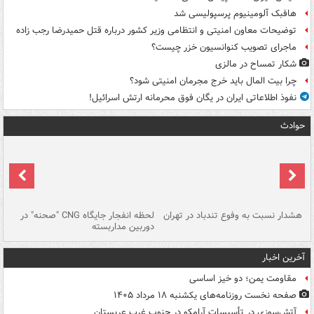
هافبک آلومینیوم پرسپولیسی شد
توضیحات معاون امنیتی و انتظامی وزیر کشور درباره قتل حمیدرضا رجب زاده
ماجرای تصویب کنوانسیون خزر چیست؟
شکار تمساح در مالزی
چرا بیت المال باید خرج مجرمان امنیتی شود؟
نفوذ اطلاعاتی ایران در یگان فوق محرمانه ارتش اسرائیل!
حوادث
ای
هشدار نسبت به وفوع تندباد در تهران
لحظه انفجار جایگاه CNG "صحنه" در
دس
دوربین مداربسته
ات
آخرین اخبار
مقاومت یمن؛ دو خیز اساسی
صفحه نخست روزنامه‌های یکشنبه ۱۸ مرداد ۱۴۰۵
آتش‌سوزی در تأسیسات آرامکو در جنوب غرب عربستان