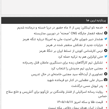
پربازدیدترین ها
خدمه ناو لینکلن: پس از ۸ ماه حضور در دریا خسته و درمانده‌ شدیم
لحظه انفجار جایگاه CNG "صحنه" در دوربین مداربسته
هشدار دبیر شورای عالی امنیت ملی به امریکا درباره تنگه هرمز
جزئیات جدید از نفتکش منفجر شده در هرمز
ترس کارشناس کویتی از تسلط ایران بر تنگۀ هرمز
حتی اوکراین هم به ترکیه حمله کرد
تشکیل تیم کارآگاهان زبده برای دستگیری عاملان قتل رجب‌زاده
مجتبی جباری تیم جدیدش را انتخاب کرد
تصاویری از آیت‌الله سید مجتبی خامنه‌ای در حال تدریس
سردار علی عظمایی در کنار دو فرمانده شهید
پدر لیونل مسی درگذشت
روایت رسانه اسرائیلی از فشار واشنگتن بر تل‌آویو برای آتش‌بس و خلع سلاح
حماس
قیمت طلا و سکه امروز ۱۴۰۵/۰۵/۱۷
فیدان: ایران هدف پیمان دفاعی مکه نیست