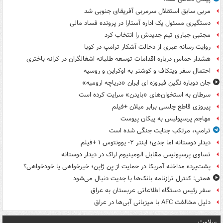
مربی سابق استقلال سرمربی آفریقای جنوبی شد
دستگیری مسئول یک اداره آستارا در پرونده فساد مالی
مجتبی جباری تیم جدیدش را انتخاب کرد
روایت رسانه عبری از دخالت آشکار ترامپ در کوبا
هشدار حماس درباره اقدامات توسعه طلبانه اشغالگران در کرانه باختری
احتمال سفر ویتکاف و کوشنر به اوکراین و روسیه
جان دوباره نگین فیروزه ای ایران «دریاچه ارومیه»
سرطان به استخوان‌های «بایدن» سرایت کرده است
پیروزی قاطع چلسی برابر میلان +فیلم
مهاجم پرسپولیس به پیکان پیوست
ترامپ، مرتکب جنایت جنگی شده است
دیدار دوستانه اما جدی؛ اینتر ۲- یوونتوس ۱ +فیلم
تساوی پرسپولیس مقابل الومینیوم اراک در دیدار دوستانه
پشت‌پرده مداخله آمریکا در حمایت از یِن ژاپن؛ خیرخواهی یا خودخواهی؟
همتی: کنترل ترازنامه بانک‌ها با جدیت دنبال می‌شود
سفر رئیس دستگاه اطلاعاتی عربستان به عراق
دلیل مخالفت AFC با میزبانی آبی‌ها در عراق
سلامت