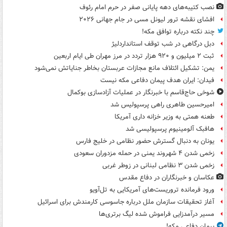
نصب کتیبه‌های دهه پایانی صفر در حرم امام رئوف
افشای نقشه ترور لیونل مسی در جام جهانی ۲۰۲۶
چند نکته درباره توافق مکه!
دبل درگاهی در شب توقف استانداردلیژ
ثبت ۲ میلیون و ۹۲۰ هزار تردد در مرز مهران طی ایام اربعین
یمن: تشکیل ائتلاف مانع مجازات عربستان بخاطر جنایاتش نمی‌شود
فیدان: ایران هدف پیمان دفاعی مکه نیست
شوخی حاج‌قاسم با خبرنگار در عملیات آزادسازی بوکمال
امیرحسین طاهری راهی پرسپولیس شد
طعنه همتی به وزیر خزانه داری آمریکا
هافبک آلومینیوم پرسپولیسی شد
یونان به دنبال گسترش حضور نظامی در خلیج فارس
زخمی شدن ۴ شهروند یمنی در حمله مزدوران سعودی
زخمی شدن ۳ نظامی لبنانی در زوطر غربی
عکاسان و خبرنگاران در دفاع مقدس
ورود فرمانده تروریست‌های آمریکایی به تل‌آویو
آغاز تحقیقات سازمان ملل درباره جاسوسی کارمندش برای اسرائیل
مسیر درآمدزایی فراموش شده لیگ برتری‌ها
پیمان دفاعی مکه!