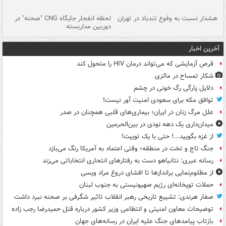
ای
هشدار نسبت به وفوع تندباد در تهران
لحظه انفجار جایگاه CNG "صحنه" در
دس
دوربین مداربسته
ات
آخرین اخبار
قرص آزمایشی که می‌تواند درمان HIV را متحول کند
شکار تمساح در مالزی
دلایل پارگی رگ خونی در چشم
توافق مکه برای سعودی امنیت آور نیست!
علل مرگ زنان در ایران؛ بیماری‌های قلبی همچنان در صدر
میدان‌داری یک دهه نودی در بین‌الحرمین
از غزه بگویید...! حتی با یک توییت!
جنگ تاج و تخت در منطقه؛ وقتی اعتماد به آمریکا رنگ می‌بازد
رسانه عبری: نتانیاهو دست به رفتارهای انتحاری انتخاباتی می‌زند
از مظلوم‌نمایی براندازها تا افشای دروغ مراد ویسی
حملات توپخانه‌ای رژیم صهیونیستی به جنوب لبنان
صفار هرندی: تشییع تاریخی رهبر انقلاب تاثیر شگرفی بر صحنه نبرد داشت
توضیحات معاون امنیتی و انتظامی وزیر کشور درباره قتل حمیدرضا رجب زاده
بازتاب پیامدهای جنگ علیه ایران در رسانه‌های جهان