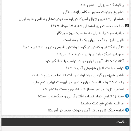
پالایشگاه سیزران منفجر شد
تشریح جزئیات صدور احکام بازنشستگی
هشدار ارشدترین ژنرال آمریکا درباره محدودیت‌های نظامی علیه ایران
صفحه نخست روزنامه‌های شنبه ۱۷ مرداد ۱۴۰۵
بیانیه سپاه پاسداران به مناسبت روز خبرنگار
فارن افرز: جنگ با ایران یک فاجعه است
تنگی انگشتر و کفش در گرما؛ واکنش طبیعی بدن یا هشدار جدی؟
مورینیو هرگز نباید از رئال مادرید جدا می‌شد
آتلانتیک: تاب‌آوری ایران دولت ترامپ را غافلگیر کرد
ترامپ باعث افول هژمونی آمریکا شد!
فشار هم‌زمان گرانی مواد اولیه و افت تقاضا بر بازار پلاستیک
رقابت ۲۸ والیبالیست برای حضور در فهرست نهایی تیم ملی
اسامی ژل‌های غیر مجاز شستشوی پوست منتشر شد
سندرز: ترامپ نماد فساد، اقتدارگرایی و جنگ‌طلبی است!
مراقب علائم هپاتیت باشید!
ادامه جنگ تا روی کار آمدن دولت جدید در آمریکا!
سلامت