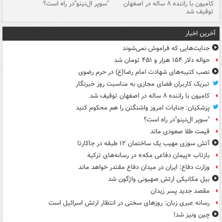
۱ خودرو با ۱۹
کامیون با راننده ۸ ساله در اصفهان
"سوپر ال‌نینو"در راه است؟
رگ
توقیف شد
ته
آخرین اخبار
جنایت‌هایی که فراموش نمی‌شوند
حواله دلار ۱۵۴ هزار و ۴۵۱ تومان شد
نصب کتیبه‌های شهادت امام رضا(ع) در حرم رضوی
تبریک کاربران فضای مجازی به مناسبت روز خبرنگار
کامیون با راننده ۸ ساله در اصفهان توقیف شد
پزشکیان: جنایات امروز واشنگتن را هم محکوم کنید
"سوپر ال‌نینو"در راه است؟
قیمت طلا صعودی ماند
آتش سوزی مهیب یک ساختمان ۱۲ طبقه در جاکارتا
بازتاب «پیمان دفاعی مکه» در رسانه‌های ترکیه
وزارت دفاع: ایران در میدان دفاع مقتدر خواهد ماند
بیل مکانیکی ارتش صهیونی واژگون شد
مقصد جدید پسر زیدان
رسانه عبری زبان: روزهای سختی در انتظار ارتش اسرائیل است
چین ونیز شد!