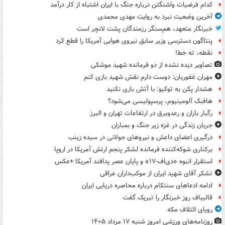
کدام فرضیات واشنگتن درباره جنگ با ایران اشتباه از کار درآمد
آخرین وضعیت نبرد به روایت مهدی محمدی
خبرنگار متعهد، هم‌سنگر رزمندگان پشت لانچر است
پنتاگون دسترسی وزیر سابق نیروی هوایی آمریکا را قطع کرد
نقطه، ته خط!
تصاویر دیده‌ نشده از دو فرمانده شهید موشکی
مهران غفوریان: دوست دارم نقش شهید بازی کنم
هشدار پکن به توکیو: با آتش بازی نکنید
هافبک آلومینیوم، پرسپولیسی می‌شود؟
رگبار باران و رعدوبرق در ارتفاعات تهران و البرز
جریان زندگی در غزه زیر جنگ و بمباران
درگیری اعضای داعش و نیروهای جولانی در سیده زینب
برکناری شوکه‌کننده فرمانده لشکر پنجم ارتش آمریکا در اروپا
استقرار انبوه «دی‌اف‑۱۷» و پایان عصر پدافند آمریکا +عکس
تشکر آقای شهید ایران از موکب‌داران عراقی
ادامه ادعاهای سنتکام درباره محاصره دریایی ایران
قالیباف روز خبرنگار را تبریک گفت
رویای ائتلاف مکه
روزنامه‌های ورزشی امروز ‌شنبه ۱۷ مرداد ۱۴۰۵