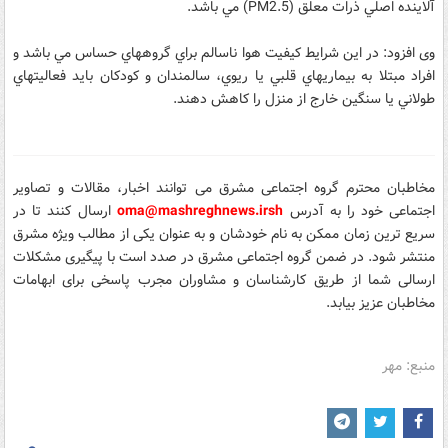
آلاينده اصلي ذرات معلق (PM2.5) مي باشد.
وی افزود: در اين شرايط كيفيت هوا ناسالم براي گروههاي حساس مي باشد و
افراد مبتلا به بيماريهاي قلبي يا ريوي، سالمندان و كودكان بايد فعاليتهاي
طولاني يا سنگين خارج از منزل را كاهش دهند.
مخاطبان محترم گروه اجتماعی مشرق می توانند اخبار، مقالات و تصاویر
اجتماعی خود را
به آدرس
sh
oma@mashreghnews.ir
ارسال کنند تا در
سریع ترین زمان ممکن به نام خودشان و به عنوان یکی از مطالب ویژه مشرق
منتشر شود.
در ضمن گروه اجتماعی مشرق در صدد است با پیگیری مشکلات
ارسالی شما از طریق کارشناسان و مشاوران مجرب پاسخی برای ابهامات
مخاطبان عزیز بیابد.
منبع: مهر