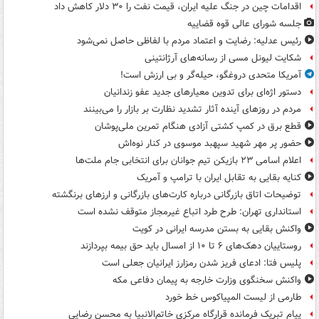
اقدامات چین در جنگ علیه ایران، قیمت نفت را ۳۰ دلار کاهش داد
جلسه شورای عالی قوه قضاییه
رئیس عدلیه: رضایت و اعتماد مردم با لفاظی حاصل نمی‌شود
شکایت لیونل مسی از رسانه‌های آرژانتینی
آمریکا متحدی دروغگو، حیله‌گر و بی ارزش است!
دستور اژه‌ای برای تدوین معیارهای جدید عفو زندانیان
مردم در روزهای آینده آثار تشدید نظارت بر بازار را می‌بینند
قطع برق در کمپ کشتی آزادی هنگام تمرین ملی‌پوشان
حضور پر مهر شهید سپهبد موسوی در کنار نوه‌اش
اعلام اسامی ۲۳ بازیکن تیم جوانان برای انتخابی جام ملت‌ها
کنایه بقایی به تقابل ایران با ترامپ و آمریک
توضیحات اتاق بازرگانی درباره کارت‌های بازرگانی و ارزهای برنگشته
استانداری تهران: طرح طرد اتباع غیرمجاز متوقف نشده است
واکنش بقایی به بستن مدرسه ایرانی در کویت
روستاییان دهک‌های ۶ تا ۱۰ از امسال باید حق بیمه بپردازند
پلیس فتا: ادعای فریز شدن رمزارز ایرانیان جعلی است
واکنش سخنگوی وزارت خارجه به پیمان دفاعی مکه
طارمی از لیست المپیاکوس خط خورد
پیام تبریک فرمانده قرارگاه مرکزی خاتم‌الانبیا به محسن رضایی