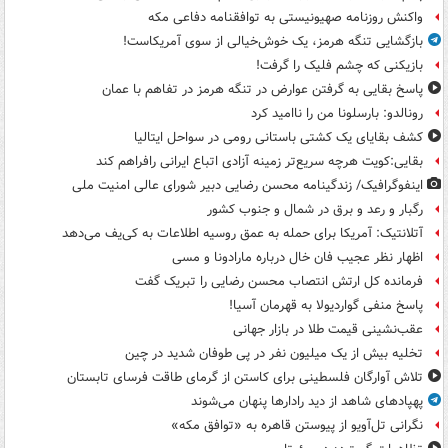
واکنش روزنامه صهیونیستی به توافقنامه دفاعی مکه
بازگشایی تنگه هرمز، یک خوش‌خیالی از سوی آمریکاست!
بازیکنی که چشم فلیک را گرفت!
پاسخ بقایی به گرفتن عوارض در تنگه هرمز در تفاهم با عمان
رونالدو: بارسلونا من را ناامید کرد
کشف بقایای یک کشتی باستانی رومی در سواحل ایتالیا
بقایی:کویت هرچه سریع‌تر زمینه آزادی اتباع ایرانی رافراهم کند
اینفوگرافیک/ زندگینامه محسن رضایی دبیر شورای عالی امنیت‌ ملی
رگبار و رعد و برق در شمال و جنوب کشور
آتلانتیک: آمریکا برای حمله به عمق روسیه اطلاعات به کی‌یف می‌دهد
اظهار نظر عجیب فان خال درباره مارادونا و مسی
فرمانده کل ارتش انتصاب محسن رضایی را تبریک گفت
پاسخ منفی گواردیولا به قهرمان آسیا!
عقب‌نشینی قیمت طلا در بازار جهانی
تخلیه بیش از یک میلیون نفر در پی طوفان شدید در چین
تلاش آوارگان فلسطینی برای کاستن از گرمای طاقت فرسای تابستان
پهپادهای شاهد از دید رادارها پنهان می‌شوند
نگرانی تل‌آویو از پیوستن قاهره به «توافق مکه»