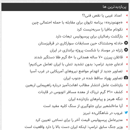
پربازدیدترین ها
امداد غیبی یا نقص فنی!؟
«جهنم‌دره»؛ برنامه تایوان برای مقابله با حمله احتمالی چین
نکونام مافیا را سربه‌نیست کرد
بازگشت رضائیان برای پرسپولیس تبعات دارد
حادثه وحشتناک حین مسابقات سوارکاری در قرقیزستان
زلزله در موساد با شکست پروژه براندازی در ایران
قاتلان پیرزن ۷۰ ساله همدانی با ۵۰ گرم طلا دستگیر شدند
ادعای جدید ترامپ: بدون تشدید تنش با ایران تعامل می‌کنیم!
تصاویر جدید از انهدام مواضع نیروهای آمریکایی در غرب آسیا
تصاویر پهپاد ساقط شده در جنوب ایران
بازداشت عامل انتشار مطالب اهانت‌آمیز درباره راهپیمایی اربعین
کشف ۳۱۰ گرم تریاک از معده مسافر اتوبوس در قاینات
تنگه هرمز و پیام‌های بازدارنده ایران
آیا ماءالشعیر برای جلوگیری از سنگ کلیه مفید است
غروب در شاهگلی‌ده تبریز
مدیرعامل پرسپولیس قیمت آخر را برای نساجی تعیین کرد
وزیر جنگ سابق ترامپ: اینکه ایران دست بالا را دارد واقعیت است