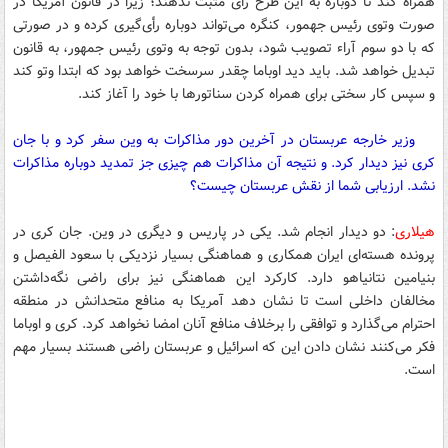
همراه کند تا دوباره به این طرح رأی مثبت ندهند؛ زیرا در قانون آمریکا در
صورت وتوی رئیس جهمور، کنگره می‌تواند دوباره رأی‌گیری کرده و در صورتی
که با دو سوم آراء تصویب شود، بدون توجه به وتوی رئیس جمهور، به قانون
تبدیل خواهد شد. باید دید اوباما چقدر سرسخت خواهد بود که ابتدا وتو کند
و سپس کار سختی برای همراه کردن سناتورها با خود را آغاز کند.
وزیر خارجه عربستان در آخرین دور مذاکرات به وین سفر کرد و با جان
کری نیز دیدار کرد. و نتیجه آن مذاکرات هم چیزی جز تمدید دوباره مذاکرات
نشد. ارزیابی شما از نقش عربستان چیست؟
هیلاری
: دو دیدار انجام شد. یکی در پاریس و دیگری در وین. جان کری در
پرونده هسته‌ای ایران همکاری و هماهنگی بسیار نزدیکی با سعود الفیصل و
بنیامین نتانیاهو دارد. کارکرد این هماهنگی نیز برای راضی نگه‌داشتن
مخالفان داخلی است تا نشان دهد آمریکا به منافع متحدانش در منطقه
احترام می‌گذارد و توافقی را برخلاف منافع آنان امضا نخواهد کرد. کری و اوباما
فکر می‌کنند نشان دادن این که اسرائیل و عربستان راضی هستند بسیار مهم
است.