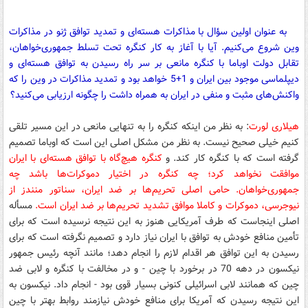
به عنوان اولین سؤال با مذاکرات هسته‌ای و تمدید توافق ژنو در مذاکرات
وین شروع می‌کنیم. آیا با آغاز به کار کنگره تحت تسلط جمهوری‌خواهان،
تقابل دولت اوباما با کنگره مانعی بر سر راه رسیدن به توافق هسته‌ای و
دیپلماسی موجود بین ایران و 1+5 خواهد بود و تمدید مذاکرات در وین را که
واکنش‌های مثبت و منفی در ایران به همراه داشت را چگونه ارزیابی می‌کنید؟
هیلاری لورت
: به نظر من اینکه کنگره را به تنهایی مانعی در این مسیر تلقی
کنیم خیلی صحیح نیست. به نظر من مشکل اصلی این است که اوباما تصمیم
گرفته است که با کنگره کار کند. و
کنگره هیچ‌گاه با توافق هسته‌ای با ایران
موافقت نخواهد کرد؛
چه کنگره در اختیار دموکرات‌ها باشد چه
جمهوری‌خواهان. حامی اصلی تحریم‌ها بر ضد ایران، سناتور منندز از
نیوجرسی، دموکرات و کاملا موافق تشدید تحریم‌ها بر ضد ایران است.
مسأله
اصلی اینجاست که طرف آمریکایی هنوز به این نتیجه نرسیده است که برای
تأمین منافع خودش به توافق با ایران نیاز دارد و تصمیم نگرفته است که برای
رسیدن به این توافق هر اقدام لازم را انجام دهد؛ مانند آنچه رئیس جمهور
نیکسون در دهه 70 در برخورد با چین - و در مخالفت با کنگره و لابی ضد
چین که همانند لابی اسرائیلی کنونی بسیار قوی بود - انجام داد. نیکسون به
این نتیجه رسیدن که آمریکا برای منافع خودش نیازمند روابط بهتر با چین