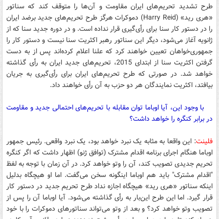
طرح تشدید تحریم‌های ایران مقاومت و آن‌ها را متوقف کند که سناتور
«هری رید» (Harry Reid) دموکرات هرگز طرح تحریم‌های جدید برضد ایران
را در دستور کار سنا برای رأی‌گیری قرار نداده است. و در دوره جدید سنا که از
ژانویه آغاز می‌شود، دیگر این سناتور رهبر اکثریت سنا نیست و دستور کار را
جمهوری‌خواهان تعیین خواهند کرد که علنا اعلام کرده‌اند پس از به دست
گرفتن اکثریت سنا از ابتدای 2015، تحریم‌های جدید ایران به رأی گذاشته
خواهد شد. در صورتی که طرح تحریم‌های ایران برای رأی‌گیری به جریان
بیافتد، اکثریت نمایندگان هر دو حزب به آن رأی خواهند داد.
با وجود این، آیا اوباما توان مقابله با تحریم‌های احتمالی جدید و مقاومت
در برابر کنگره را خواهد داشت؟
فلینت
: این واقعا به مثابه یک نبرد خواهد بود، یک نبرد واقعی. رئیس جمهور
اوباما هنگام اجرای برنامه اقدام مشترک (توافق ژنو) اظهار داشت که اگر کنگره
تحریم جدیدی تصویب کند، آن را وتو خواهد کرد. در آن زمان با توجه به لفظ
"اقدام مشترک" باید هم اوباما اینگونه سخن می‌گفت. اما او هیچگاه بدلیل
اینکه سناتور «هری رید» هیچگاه اجازه نداد طرح تحریم جدید در دستور کار
قرار گیرد. اما این طرح این‌بار به رأی گذاشته می‌شود. آیا اوباما آن را پس از
تصویب وتو خواهد کرد؟ و بعد از وتو می‌تواند سناتورهای دموکرات را با خود