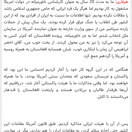
هیلاری
: ما به مدت 20 سال به عنوان کارشناس خاورمیانه در دولت آمریکا
مشغول به کار بودیم اما هرگز یک فرد ایرانی که حامی جمهوری اسلامی باشد
را ملاقات نکرده بودیم. تنها اطلاعات ما نسبت به ایران از افرادی بود که از این
کشور طی انقلاب یا جنگ عراق فرار کرده بودند. یک سال پیش از حملات
یازده سپتامبر من از سوی وزارت خارجه به عنوان نماینده آمریکا در سازمان
ملل انتخاب شدم. اما به جز خاورمیانه،‌ پرونده افغانستان که کم‌تر کسی به
آن توجه می‌کرد را نیز به من محول کردند. از بخت خوب من، آقای اخضر
ابراهیمی آن زمان با ابتکاری خوب، شش همسایه افغانستان به همراه روسیه
و آمریکا را گردهم جمع کرد.
هنگامی که در این گروه کار خود را آغاز کردیم احساس ما این بود که
پاکستان و عربستان سعودی که متحدان سنتی آمریکا بودند، با ما همراه
خواهند بود. اما وقتی مذاکرات ما با هیئت پاکستانی آغاز شد، دریافتیم که
آن‌ها طرفدار طالبان و بن‌لادن هستند و پایتخت افغانستان را قندهار
می‌دانستند تا کابل.
پس از آن با هیئت ایرانی مذاکره کردیم. طبق قانون آمریکا مقامات این
کشور حتی اجازه سلام کردن به مقامات ایران را هم ندارند، مگر در مواردی