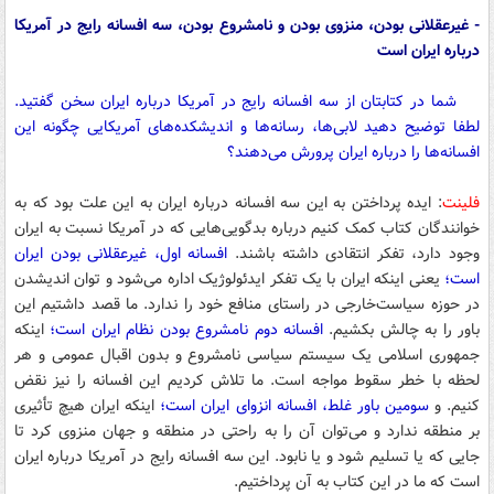
- غیرعقلانی بودن، منزوی بودن و نامشروع بودن، سه افسانه رایج در آمریکا
درباره ایران است
شما در کتابتان از سه افسانه رایج در آمریکا درباره ایران سخن گفتید.
لطفا توضیح دهید لابی‌ها، رسانه‌ها و اندیشکده‌های آمریکایی چگونه این
افسانه‌ها را درباره ایران پرورش می‌دهند؟
فلینت
: ایده پرداختن به این سه افسانه درباره ایران به این علت بود که به
خوانندگان کتاب کمک کنیم درباره بدگویی‌هایی که در آمریکا نسبت به ایران
وجود دارد، تفکر انتقادی داشته باشند.
افسانه اول، غیرعقلانی بودن ایران
است؛
یعنی اینکه ایران با یک تفکر ایدئولوژیک اداره می‌شود و توان اندیشدن
در حوزه سیاست‌خارجی در راستای منافع خود را ندارد. ما قصد داشتیم این
باور را به چالش بکشیم.
افسانه دوم نامشروع بودن نظام ایران است؛
اینکه
جمهوری اسلامی یک سیستم سیاسی نامشروع و بدون اقبال عمومی و هر
لحظه با خطر سقوط مواجه است. ما تلاش کردیم این افسانه را نیز نقض
کنیم. و
سومین باور غلط، افسانه انزوای ایران است؛
اینکه ایران هیچ تأثیری
بر منطقه ندارد و می‌توان آن را به راحتی در منطقه و جهان منزوی کرد تا
جایی که یا تسلیم شود و یا نابود. این سه افسانه‌ رایج در آمریکا درباره ایران
است که ما در این کتاب به آن پرداختیم.