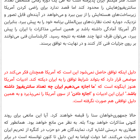
است. فکر میکنم ایران پذیرفته است که طی یک دوره زمانی مشخص تعداد
سانتریفیوژهایش را محدود کند اما قصد ندارد برای راضی کردن آمریکا
زیرساخت‌های هسته‌ایش را از بین ببرد و می‌خواهد در آینده‌ای قابل تصور و
نزدیک، دوباره تحت نظارت‌های بین‌المللی برنامه خود را به پیش ببرد. بنابراین
اگر آمریکا آمادگی داشته باشد بر همین اساس مذاکرات با ایران را پیش
ببرد، می‌توان ظرف تنها چند هفته به نتیجه رسید. کارشناسان فنی می‌توانند
بر روی جزئیات فنی کار کنند و در نهایت به توافق برسند.
دلیل اینکه توافق حاصل نمی‌شود این است که آمریکا همچنان فکر می‌کند در
موضعی قرار دارد که بتواند شرایط توافق را به ایران دیکته کند. ادبیات آمریکا
هنوز اینگونه است که "
ما اجازه می‌دهیم ایران چه تعداد سانتریفیوژ داشته
باشد
." ایران این ادبیات و "
اجازه دادن
" از سوی آمریکا را نمی‌پذیرد و به همین
دلیل توافقی هم صورت نگرفته است.
حالا جمهوری‌خواهان سنا را قبضه خواهند کرد. آیا این مانعی برای روند
کنونی مذاکرات خواهد بود؟ بله. به نظر من مانع خواهد بود. همانطور که
هیلاری به درستی اشاره کرد، نمایندگان هر دو حزب در کنگره از تحریم‌ ایران
حمایت می‌کنند. اما دولت اوباما به این دلیل تا کنون توانسته است در برابر