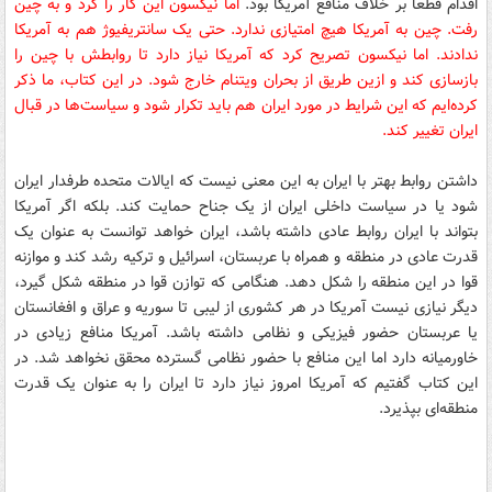
اقدام قطعا بر خلاف منافع آمریکا بود.
اما نیکسون این کار را کرد و به چین
رفت. چین به آمریکا هیچ امتیازی ندارد. حتی یک سانتریفیوژ هم به آمریکا
ندادند. اما نیکسون تصریح کرد که آمریکا نیاز دارد تا روابطش با چین را
بازسازی کند و ازین طریق از بحران ویتنام خارج شود. در این کتاب، ما ذکر
کرده‌ایم که این شرایط در مورد ایران هم باید تکرار شود و سیاست‌ها در قبال
ایران تغییر کند.
داشتن روابط بهتر با ایران به این معنی نیست که ایالات متحده طرفدار ایران
شود یا در سیاست داخلی ایران از یک جناح حمایت کند. بلکه اگر آمریکا
بتواند با ایران روابط عادی داشته باشد، ایران خواهد توانست به عنوان یک
قدرت عادی در منطقه و همراه با عربستان، اسرائیل و ترکیه رشد کند و موازنه
قوا در این منطقه را شکل دهد. هنگامی که توازن قوا در منطقه شکل گیرد،
دیگر نیازی نیست آمریکا در هر کشوری از لیبی تا سوریه و عراق و افغانستان
یا عربستان حضور فیزیکی و نظامی داشته باشد. آمریکا منافع زیادی در
خاورمیانه دارد اما این منافع با حضور نظامی گسترده محقق نخواهد شد. در
این کتاب گفتیم که آمریکا امروز نیاز دارد تا ایران را به عنوان یک قدرت
منطقه‌ای بپذیرد.