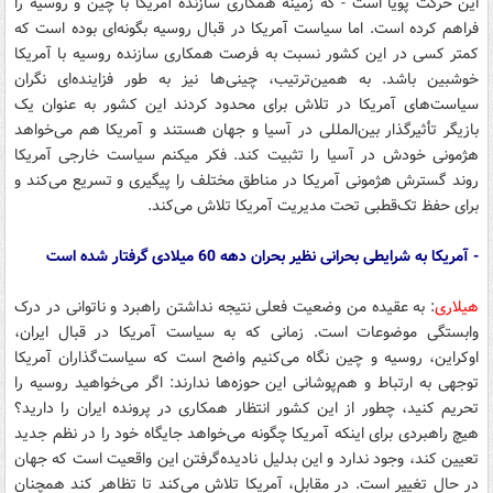
این حرکت پویا است - که زمینه همکاری سازنده آمریکا با چین و روسیه را
فراهم کرده است. اما سیاست آمریکا در قبال روسیه بگونه‌ای بوده است که
کمتر کسی در این کشور نسبت به فرصت همکاری سازنده روسیه با آمریکا
خوشبین باشد. به همین‌ترتیب، چینی‌ها نیز به طور فزاینده‌ای نگران
سیاست‌های آمریکا در تلاش برای محدود کردند این کشور به عنوان یک
بازیگر تأثیرگذار بین‌المللی در آسیا و جهان هستند و آمریکا هم می‌خواهد
هژمونی خودش در آسیا را تثبیت کند. فکر میکنم سیاست خارجی آمریکا
روند گسترش هژمونی آمریکا در مناطق مختلف را پیگیری و تسریع می‌کند و
برای حفظ تک‌قطبی تحت مدیریت آمریکا تلاش می‌کند.
- آمریکا به شرایطی بحرانی نظیر بحران دهه 60 میلادی گرفتار شده است
هیلاری
: به عقیده من وضعیت فعلی نتیجه نداشتن راهبرد و ناتوانی در درک
وابستگی موضوعات است. زمانی که به سیاست آمریکا در قبال ایران،
اوکراین، روسیه و چین نگاه می‌کنیم واضح است که سیاست‌گذاران آمریکا
توجهی به ارتباط و هم‌پوشانی این حوزه‌ها ندارند: اگر می‌خواهید روسیه را
تحریم کنید، چطور از این کشور انتظار همکاری در پرونده ایران را دارید؟
هیچ راهبردی برای اینکه آمریکا چگونه می‌خواهد جایگاه خود را در نظم جدید
تعیین کند، وجود ندارد و این بدلیل نادیده‌گرفتن این واقعیت است که جهان
در حال تغییر است. در مقابل، آمریکا تلاش می‌کند تا تظاهر کند همچنان