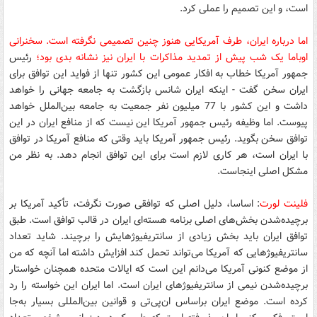
است، و این تصمیم را عملی کرد.
اما درباره ایران، طرف آمریکایی هنوز چنین تصمیمی نگرفته است. سخنرانی
اوباما یک شب پیش از تمدید مذاکرات با ایران نیز نشانه‌ بدی بود؛
رئیس
جمهور آمریکا خطاب به افکار عمومی این کشور تنها از فواید این توافق برای
ایران سخن گفت - اینکه ایران شانس بازگشت به جامعه جهانی را خواهد
داشت و این کشور با 77 میلیون نفر جمعیت به جامعه بین‌الملل خواهد
پیوست. اما وظیفه رئیس جمهور آمریکا این نیست که از منافع ایران در این
توافق سخن بگوید. رئیس جمهور آمریکا باید وقتی که منافع آمریکا در توافق
با ایران است، هر کاری لازم است برای این توافق انجام دهد. به نظر من
مشکل اصلی اینجاست.
فلینت لورت
: اساسا، دلیل اصلی که توافقی صورت نگرفت، تأکید آمریکا بر
برچیده‌شدن بخش‌های اصلی برنامه هسته‌ای ایران در قالب توافق است. طبق
توافق ایران باید بخش زیادی از سانتریفیوژهایش را برچیند. شاید تعداد
سانتریفیوژهایی که آمریکا می‌تواند تحمل کند افزایش داشته اما آنچه که من
از موضع کنونی آمریکا می‌دانم این است که ایالات متحده همچنان خواستار
برچیده‌شدن نیمی از سانتریفیوژهای ایران است. اما ایران این خواسته را رد
کرده است. موضع ایران براساس ان‌پی‌تی و قوانین بین‌المللی بسیار به‌جا