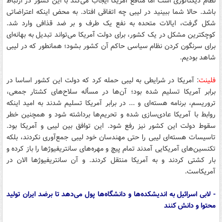
نظام دیکتاتوری است اما منافع آمریکا ایجاب می‌کند با این کشور در ارتباط
باشد. حالا شما ببینید در لیبی چه اتفاقی افتاد. به محض اینکه اعتراضاتی
شکل گرفت، ایالات متحده به نفع یک طرف و بر ضد قذافی وارد شد.
کوچکترین مشکل در یک کشور، برای دولت آمریکا می‌تواند تبدیل به بهانه‌ای
برای سرنگون کردن نظام سیاسی حاکم آن کشور بشود؛ همانطور که در لیبی
شاهد بودیم.
فلینت
: آمریکا در شرایطی به لیبی حمله کرد که دولت این کشور اساسا در
برابر آمریکا تسلیم شده بود؛ آن‌ها در مسأله سلاح‌های کشتار جمعی،
تروریسم، برنامه هسته‌ای و ... در برابر آمریکا تسلیم شدند به امید اینکه
روابط با آمریکا عادی‌سازی شده و تحریم‌ها برداشته شود و همچنین خطر
سقوط دولت این کشور نیز رفع شود. این توافق بین لیبی و آمریکا بود.
تاسیسات هسته‌ای لیبی را حتی مهندسان خود لیبی جمع‌آوری نکردند، بلکه
تکنسین‌های آمریکایی آمدند تمام پیچ و مهره‌های سانتریفیوژها را باز کرده و
بار کشتی کردند و به آمریکا منتقل کردند. و آن سانتریفیوژها الان در
آمریکاست.
- لابی اسرائیل به اندیشکده‌ها و دانشگاه‌ها پول می‌دهد تا برضد ایران تولید
محتوا و دانش کنند