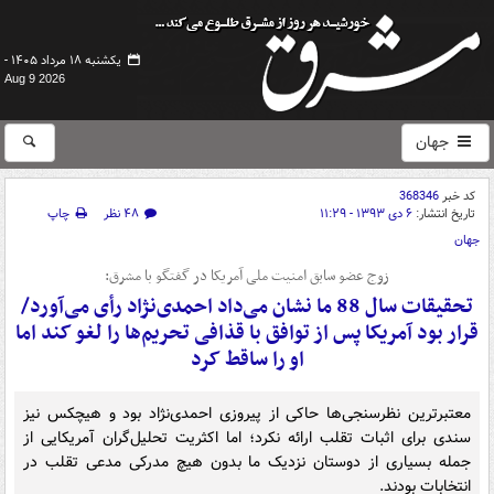
یکشنبه ۱۸ مرداد ۱۴۰۵ -
Aug 9 2026
جهان
کد خبر
368346
تاریخ انتشار:
۶ دی ۱۳۹۳ - ۱۱:۲۹
۴۸ نظر
چاپ
جهان
زوج عضو سابق امنیت ملی آمریکا در گفتگو با مشرق:
تحقیقات سال 88 ما نشان می‌داد احمدی‌نژاد رأی می‌آورد/
قرار بود آمریکا پس از توافق با قذافی تحریم‌ها را لغو کند اما
او را ساقط کرد
معتبرترین نظرسنجی‌ها حاکی از پیروزی احمدی‌نژاد بود و هیچکس نیز
سندی برای اثبات تقلب ارائه نکرد؛ اما اکثریت تحلیل‌گران آمریکایی از
جمله بسیاری از دوستان نزدیک ما بدون هیچ مدرکی مدعی تقلب در
انتخابات بودند.