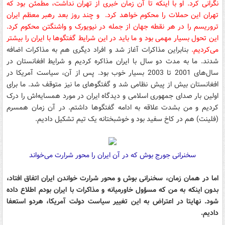
نگرانی کرد. او با اینکه تا آن زمان خبری از تهران نداشت، مطمئن بود که
تهران این حملات را محکوم خواهد کرد. و چند روز بعد رهبر معظم ایران
تروریسم را در هر نقطه جهان از جمله در نیویورک و واشنگتن محکوم کرد.
این تحول بسیار مهمی بود و ما باید در این شرایط گفتگوها با ایران را بیشتر
می‌کردیم.
بنابراین مذاکرات آغاز شد و افراد دیگری هم به مذاکرات اضافه
شدند. ما به مدت دو سال با ایران مذاکره کردیم و شرایط افغانستان در
سال‌های 2001 تا 2003 بسیار خوب بود. پس از آن، سیاست آمریکا در
افغانستان بیش از پیش نظامی شد و گفتگوهای ما نیز متوقف شد. ما برای
اولین بار صدای جمهوری اسلامی و دیدگاه ایران در مورد همسایه‌‌اش را درک
کردیم و من بشدت علاقه به ادامه گفتگوها داشتم. در آن زمان همسرم
(فلینت) هم در کاخ سفید بود و خوشبختانه یک تیم تشکیل دادیم.
سخنرانی جورج بوش که در آن ایران را محور شرارت می‌خواند
اما در همان زمان، سخنرانی بوش و محور شرارت خواندن ایران اتفاق افتاد،
بدون اینکه به من که مسؤول خاورمیانه و مذاکرات با ایران بودم اطلاع داده
شود. نهایتا در اعتراض به این تغییر سیاست دولت آمریکا، هردو استعفا
دادیم.