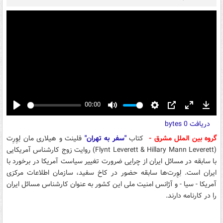
00:00
Play
Mute
Settings
PIP
Enter
Down
دریافت
0 bytes
fullscreen
گروه بین الملل مشرق -
کتاب
"سفر به تهران"
فلینت و هیلاری مان لِوِرِت
(Flynt Leverett & Hillary Mann Leverett) روایت زوج کارشناس آمریکایی
با سابقه در مسائل ایران از چرایی ضرورت تغییر سیاست آمریکا در برخورد با
ایران است. لِوِرت‌ها سابقه حضور در کاخ سفید، سازمان اطلاعات مرکزی
آمریکا - سیا - و آژانس امنیت ملی این کشور به عنوان کارشناس مسائل ایران
را در کارنامه دارند.