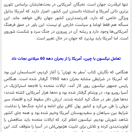
تنها ابرقدرت جهان است. نخبگان آمریکایی در بحث‌هایشان براساس تئوری
برتری ذاتی آمریکا و استثناء دانستن این کشور، اصرار دارند که آمریکا بدلیل
ویژگی خاصی که دارد، قدرتمندترین کشور جهان باقی خواهد ماند. این
مسأله هم فقط اوباما و سیاست خارجی او نیست. این باور در عمق فرهنگ
آمریکایی‌ها وجود دارد و ریشه آن در پیروزی در جنگ سرد و شکست شوروی
است. اما آمریکا باید بپذیرد که جهان در حال تغییر است.
تعامل نیکسون با چین، آمریکا را از بحران دهه 60 میلادی نجات داد
هنگامی که نگارش کتاب "سفر به تهران" را آغاز کردیم، احساسمان این بود
که آمریکا در شرایطی مشابه بحران دهه 1960 گرفتار شده است. هنگامی
رئیس جمهور نیکسون روی کار آمد، ایالات متحده با فاجعه استراتژیک در
آسیا روبرو بود، در ویتنام گرفتار شده بود و ده‌ها هزار آمریکایی کشته شدند؛
ده‌ها هزار نفر در جنگ کره کشته شدند. ارزش دلار سقوط کرد و اقتصاد سیر
نزولی را طی می‌کرد و کشور پول کافی برای ادامه و اداره جنگ‌ها را نداشت.
شرایط بین سیاهان و سفیدپوستان آمریکا وخیم شده بود و همه جای کشور
شاهد شورش بودیم. نیکسون اعلام کرد که ایالات متحده باید منافعش را
اولویت‌بندی کرده و تلاش برای تثبیت هژمونی‌اش در آسیا را متوقف کند. این