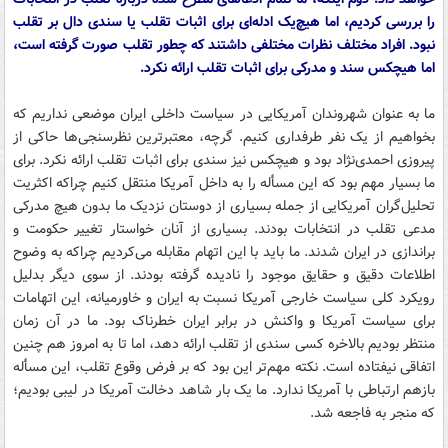
را بررسی کردیم، اما هیچ‌یک ادله‌ای برای اثبات تقلب یا سندی دال بر تقلب
نبود. افراد مختلف نظرات مختلفی داشتند که چطور تقلب صورت گرفته است،
اما هیچکس سند و مدرکی برای اثبات تقلب ارائه نکرد.
ما به عنوان شهروندان آمریکایی در سیاست داخلی ایران موضعی نداریم که
بخواهیم از یک نفر طرفداری کنیم. گرچه، معتبرترین نظرسنجی‌ها حاکی از
پیروزی احمدی‌نژاد بود و هیچکس نیز سندی برای اثبات تقلب ارائه نکرد. برای
ما بسیار مهم بود که این مسأله را به داخل آمریکا منتقل کنیم چراکه اکثریت
تحلیل‌گران آمریکایی از جمله بسیاری از دوستان نزدیک ما بدون هیچ مدرکی
مدعی تقلب در انتخابات بودند. بسیاری از آنان خواستار تغییر حکومت و
براندازی در ایران شدند. ما باید با این اتهام مقابله می‌کردیم چراکه به وضوح
اطلاعات دقیق و حقایق موجود را نادیده گرفته بودند. از سوی دیگر بدلیل
رویکرد کلی سیاست خارجی آمریکا نسبت به ایران و خاورمیانه، این اتهامات
برای سیاست آمریکا و واکنش در برابر ایران خطرناک بود. ما در آن زمان
منتظر بودیم بالاخره کسی سندی از تقلب ارائه دهد،‌ اما تا به امروز هم چنین
اتفاقی نیفتاده است. نکته مهم‌تر این بود که بر فرض وقوع تقلب، این مسأله
بازهم ارتباطی با آمریکا ندارد. ما یک بار شاهد دخالت آمریکا در لیبی بودیم؛
که منجر به فاجعه شد.