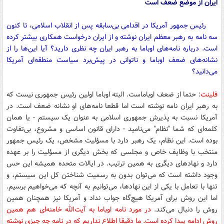
ایران از موضع ضعف است
رئیس جمهور آمریکا در اقدامی بی‌سابقه پس از انقلاب اسلامی، تا کنون
سه نامه به رهبر معظم ایران نوشته و از ایران درخواست همکاری بیشتر کرده
است. درباره نامه‌های اوباما به رهبر ایران چه نظری دارید؟ آیا این‌ها را از
نشانه‌های ضعف اوباما و ناتوانی در پیش‌برد سیاست منطقه‌ای آمریکا
می‌دانید؟
فلینت
: حتما از ضعف اوباماست. البته اوباما اولین رئیس جمهوری نیست که
به رهبر ایران نامه نوشته است اما قطعا نامه‌های او نشانه ضعف است. در
آمریکا نسبت به پذیرش جمهوری اسلامی به عنوان یک سیستم - یا همان
کلمه‌ای که شما "نظام" می‌نامید - دارای قانون اساسی و مشروع، بی‌تفاوت
بوده است. این نظام، یک رهبر دارد با مسؤلیت مشخص، یک رئیس جمهور
منتخب با وظایف خاص و مجلسی که بخش دیگری از مسؤلیت را بر عهده
دارد و نهادهای دیگری به همین ترتیب. در‌ ایالات متحده همیشه این حس
وجود داشته است که می‌توان بدون به رسمیت شناختن کل این سیستم، و
تنها با تعامل با یکی از این نهادها، می‌توانیم به آنچه که می‌خواهیم برسیم.
اما این روش برای آمریکا هیچ‌گاه جواب نداد و آمریکا نیز همچنان همین
روش را دنبال می‌کند.
در مورد نامه اوباما به آیت‌الله خامنه‌ای هم همین
روش ادامه پیدا کرده است. ما دقیقا اطلاع نداریم که در نامه چه چیزی نوشته