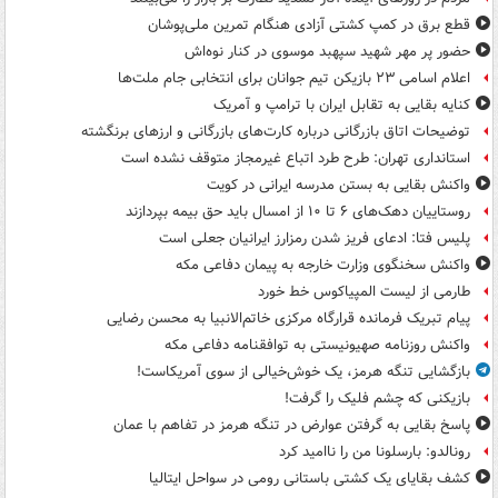
قطع برق در کمپ کشتی آزادی هنگام تمرین ملی‌پوشان
حضور پر مهر شهید سپهبد موسوی در کنار نوه‌اش
اعلام اسامی ۲۳ بازیکن تیم جوانان برای انتخابی جام ملت‌ها
کنایه بقایی به تقابل ایران با ترامپ و آمریک
توضیحات اتاق بازرگانی درباره کارت‌های بازرگانی و ارزهای برنگشته
استانداری تهران: طرح طرد اتباع غیرمجاز متوقف نشده است
واکنش بقایی به بستن مدرسه ایرانی در کویت
روستاییان دهک‌های ۶ تا ۱۰ از امسال باید حق بیمه بپردازند
پلیس فتا: ادعای فریز شدن رمزارز ایرانیان جعلی است
واکنش سخنگوی وزارت خارجه به پیمان دفاعی مکه
طارمی از لیست المپیاکوس خط خورد
پیام تبریک فرمانده قرارگاه مرکزی خاتم‌الانبیا به محسن رضایی
واکنش روزنامه صهیونیستی به توافقنامه دفاعی مکه
بازگشایی تنگه هرمز، یک خوش‌خیالی از سوی آمریکاست!
بازیکنی که چشم فلیک را گرفت!
پاسخ بقایی به گرفتن عوارض در تنگه هرمز در تفاهم با عمان
رونالدو: بارسلونا من را ناامید کرد
کشف بقایای یک کشتی باستانی رومی در سواحل ایتالیا