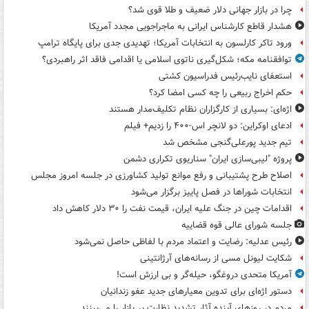
چرا در بازار جهانی دلار ضعیف و طلا قوی شد؟
هشدار قاطع کارشناس ایرانی به ماجراجویی مجدد آمریکا
ورود تاکر کارلسون به انتخابات آمریکا؛ تهدیدی جدی برای پایگاه ترامپ
توافقنامه مکه؛ شکل‌گیری ناتوی اسلامی یا اقدامی فاقد اثر راهبردی؟
استعفای نایب‌رئیس فدراسیون کشتی
حکم اخراج ربیعی را چه کسی امضا کرد؟
اژه‌ای: بسیاری از کارگزاران نظام تکلیف‌مدار هستند
ادعای اوکراین: دو لانچر اس-۴۰۰ را زدیم+ فیلم
تیم جدید پورعلی‌گنجی مشخص شد
پروژه "لیبی‌سازی ایران" سناریوی تکراری دشمن
اصلاح طرح پشتیبانی و رفع موانع تولید کشاورزی در جلسه امروز مجلس
انتخابات شوراها در فصل پاییز برگزار می‌شود
اقدامات چین در جنگ علیه ایران، قیمت نفت را ۳۰ دلار کاهش داد
جلسه شورای عالی قوه قضاییه
رئیس عدلیه: رضایت و اعتماد مردم با لفاظی حاصل نمی‌شود
شکایت لیونل مسی از رسانه‌های آرژانتینی
آمریکا متحدی دروغگو، حیله‌گر و بی ارزش است!
دستور اژه‌ای برای تدوین معیارهای جدید عفو زندانیان
مردم در روزهای آینده آثار تشدید نظارت بر بازار را می‌بینند