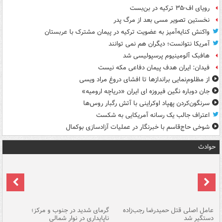
رویای اف-۳۵ ترکیه در بن‌بست
نخستین تصویر مسی بعد از مرگ پدر
واکنش کنایه‌آمیز به عضویت ترکیه در پیمان مشترک با عربستان
آمریکا نتوانست؛ دیگران هم نمی توانند
هافبک آلومینیوم پرسپولیسی شد
فیدان: ایران هدف پیمان دفاعی مکه نیست
از مظلوم‌نمایی براندازها تا افشای دروغ مراد ویسی
جان دوباره نگین فیروزه ای ایران «دریاچه ارومیه»
سرنگون‌کردن پهپاد اوکراینی با آتش رگبار روس‌ها
اعتراف جالب یک رسانه آمریکایی به شکست
شوخی حاج‌قاسم با خبرنگار در عملیات آزادسازی بوکمال
حوادث
عامل اصلی قتل حمیدرضا رجب‌زاده
گرمای شدید در جنوب و مرکز؛
جا
دستگیر شد
ناپایداری در نوار شمالی
مر