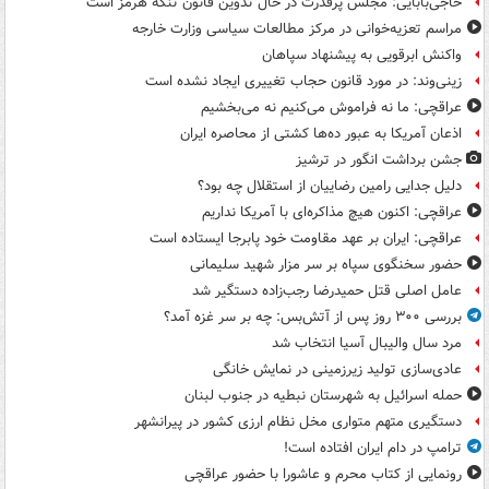
حاجی‌بابایی: مجلس پرقدرت در حال تدوین قانون تنگه هرمز است
مراسم تعزیه‌خوانی در مرکز مطالعات سیاسی وزارت خارجه
واکنش ابرقویی به پیشنهاد سپاهان
زینی‌وند: در مورد قانون حجاب تغییری ایجاد نشده است
عراقچی: ما نه فراموش می‌کنیم نه می‌بخشیم
اذعان آمریکا به عبور ده‌ها کشتی از محاصره ایران
جشن برداشت انگور در ترشیز
دلیل جدایی رامین رضاییان از استقلال چه بود؟
عراقچی: اکنون هیچ مذاکره‌ای با آمریکا نداریم
عراقچی: ایران بر عهد مقاومت خود پابرجا ایستاده است
حضور سخنگوی سپاه بر سر مزار شهید سلیمانی
عامل اصلی قتل حمیدرضا رجب‌زاده دستگیر شد
بررسی ۳۰۰ روز پس از آتش‌بس: چه بر سر غزه آمد؟
مرد سال والیبال آسیا انتخاب شد
عادی‌سازی تولید زیرزمینی در نمایش خانگی
حمله اسرائیل به شهرستان نبطیه در جنوب لبنان
دستگیری متهم متواری مخل نظام ارزی کشور در پیرانشهر
ترامپ در دام ایران افتاده است!
رونمایی از کتاب محرم و عاشورا با حضور عراقچی