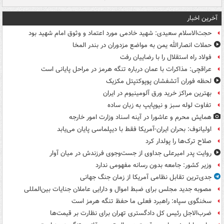
آخرین اخبار
حجت‌الاسلام سعیدی: شهید خادمی مورد اعتماد و وثوق امام شهید بود
حملات انصارالله یمن به مواضع مزدوران در بندر المخا
فولاد راه استقلال را با رضاییان رفت
عراقچی: مذاکرات با عمان درباره تنگه هرمز در مراحل پایانی است
لحظه فوران آتشفشان پوپوکتپتل مکزیک
بهترین مراکز خرید ورق آلومینیوم در ایران
تفاوت لوله سبز و نیوپایپ به زبان ساده
همایش محرم و عاشورا در آینه اسناد وزارت امور خارجه
اولیانوف: بحران ایران-آمریکا فقط با دیپلماسی پایان می‌یابد
صلاح ترک‌ها را پولدار کرد
روایت پدر امیرعلی جداوی از جست‌وجوی فرزندش در میان آوار
وزیر کشور: جامعه بدون رسانه مفهومی ندارد
جدی‌ترین تقابل نظامی آمریکا از زمان جنگ جهانی
مصوبه جدید مجلس برای ضبط اموال و دارایی عاملان جنایات بین‌المللی
سخنگوی سپاه: راهبرد فعلی ما حفظ تنگه هرمز است
ضرب‌الاجل رئیس کل دادگستری تهران برای نظارت بر قیمت‌ها