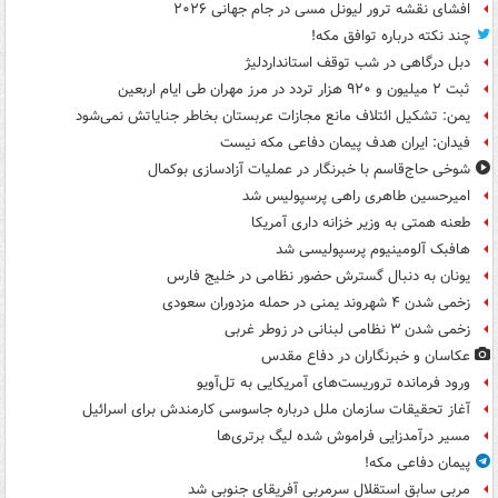
افشای نقشه ترور لیونل مسی در جام جهانی ۲۰۲۶
چند نکته درباره توافق مکه!
دبل درگاهی در شب توقف استانداردلیژ
ثبت ۲ میلیون و ۹۲۰ هزار تردد در مرز مهران طی ایام اربعین
یمن: تشکیل ائتلاف مانع مجازات عربستان بخاطر جنایاتش نمی‌شود
فیدان: ایران هدف پیمان دفاعی مکه نیست
شوخی حاج‌قاسم با خبرنگار در عملیات آزادسازی بوکمال
امیرحسین طاهری راهی پرسپولیس شد
طعنه همتی به وزیر خزانه داری آمریکا
هافبک آلومینیوم پرسپولیسی شد
یونان به دنبال گسترش حضور نظامی در خلیج فارس
زخمی شدن ۴ شهروند یمنی در حمله مزدوران سعودی
زخمی شدن ۳ نظامی لبنانی در زوطر غربی
عکاسان و خبرنگاران در دفاع مقدس
ورود فرمانده تروریست‌های آمریکایی به تل‌آویو
آغاز تحقیقات سازمان ملل درباره جاسوسی کارمندش برای اسرائیل
مسیر درآمدزایی فراموش شده لیگ برتری‌ها
پیمان دفاعی مکه!
مربی سابق استقلال سرمربی آفریقای جنوبی شد