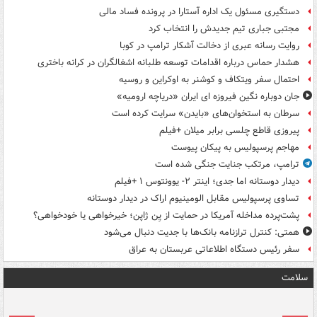
دستگیری مسئول یک اداره آستارا در پرونده فساد مالی
مجتبی جباری تیم جدیدش را انتخاب کرد
روایت رسانه عبری از دخالت آشکار ترامپ در کوبا
هشدار حماس درباره اقدامات توسعه طلبانه اشغالگران در کرانه باختری
احتمال سفر ویتکاف و کوشنر به اوکراین و روسیه
جان دوباره نگین فیروزه ای ایران «دریاچه ارومیه»
سرطان به استخوان‌های «بایدن» سرایت کرده است
پیروزی قاطع چلسی برابر میلان +فیلم
مهاجم پرسپولیس به پیکان پیوست
ترامپ، مرتکب جنایت جنگی شده است
دیدار دوستانه اما جدی؛ اینتر ۲- یوونتوس ۱ +فیلم
تساوی پرسپولیس مقابل الومینیوم اراک در دیدار دوستانه
پشت‌پرده مداخله آمریکا در حمایت از یِن ژاپن؛ خیرخواهی یا خودخواهی؟
همتی: کنترل ترازنامه بانک‌ها با جدیت دنبال می‌شود
سفر رئیس دستگاه اطلاعاتی عربستان به عراق
سلامت