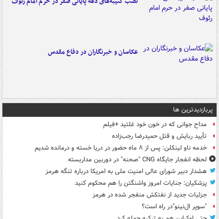
نصب کتیبه‌های دهه پایانی صفر در حرم امام رئوف
عکاسان و خبرنگاران در دفاع مقدس
پربازدیدترین ها
مداح جوانی که در خون خود غلتید +فیلم
تأیید ربایش و قتل حمیدرضا رجب‌زاده
خدمه ناو لینکلن: پس از ۸ ماه حضور در دریا خسته و درمانده‌ شدیم
لحظه انفجار جایگاه CNG "صحنه" در دوربین مداربسته
هشدار دبیر شورای عالی امنیت ملی به امریکا درباره تنگه هرمز
پزشکیان: جنایات امروز واشنگتن را هم محکوم کنید
جزئیات جدید از نفتکش منفجر شده در هرمز
"سوپر ال‌نینو"در راه است؟
حتی اوکراین هم به ترکیه حمله کرد