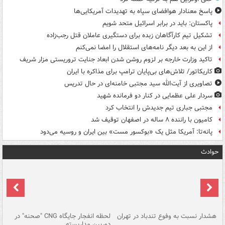
پاسخ معنادار هوافضای سپاه به تهدیدات آمریکایی‌ها
پاکستان: باید در برابر اسرائیل متحد شویم
تشکیل تیم کارآگاهان زبده برای دستگیری عاملان قتل رجب‌زاده
از این به بعد دیگر نامه‌های استقلال را امضا نمی‌کنم
تاکید وزارت خارجه بر لزوم روشن شدن ابعاد جنایت تروریستی مزار شریف
کاریکاتور/ تلاش‌های بی‌پایان ترامپ برای مذاکره با ایران
تصاویری از آیت‌الله سید مجتبی خامنه‌ای در حال تدریس
سردار علی عظمایی در کنار دو فرمانده شهید
مجتبی جباری تیم جدیدش را انتخاب کرد
کامیون با راننده ۸ ساله در اصفهان توقیف شد
پانه‌تا: آمریکا مثل یک «بوکسور مست» بین ایران و روسیه می‌دود
حوادث
ای
هشدار نسبت به وفوع تندباد در تهران
لحظه انفجار جایگاه CNG "صحنه" در
دس
دوربین مداربسته
ات