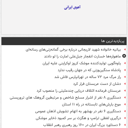
آهوی ایرانی
پربازدیدترین ها
بیانیه خانواده شهید لاریجانی درباره برخی گمانه‌زنی‌های رسانه‌ای
ماهواره‌ها خسارت انفجار جبل‌علی امارت را لو دادند
یاوه‌گویی تولیدکننده موشک کروز اوکراینی علیه ایران
پادشاه سنگین‌وزنی که در جهان رقیب ندارد
راز مرگ مرد ۷۲ ساله در تهرانپارس فاش شد
دشان از دست عربستان فرار کرد
عربستان فرمانده ائتلاف دریایی چندملیتی را منصوب کرد
دستگیری ۸ نفر از اشرار مسلح شاخص و مرتبطین گروهک های تروریستی
موج بارش‌های تابستانه در راه ۱۱ استان
دستگیری ۶ نفر در بهشهر به اتهام تشویش اذهان عمومی
درگیری لفظی ترامپ و هگزث بر سر کمبود ذخایر موشکی
۶ دستاورد بزرگ ایران در ۱۶۰ روز رهبری رهبر انقلاب