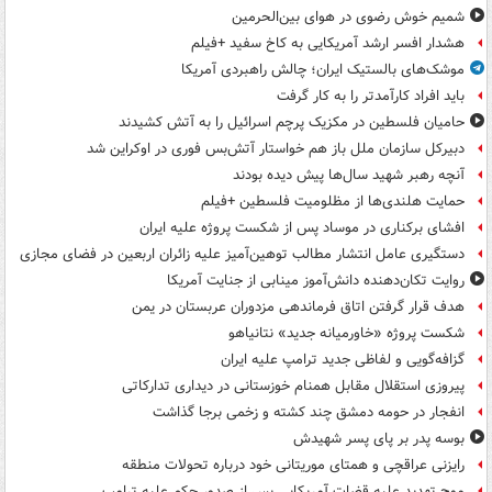
شمیم خوش رضوی در هوای بین‌الحرمین
هشدار افسر ارشد آمریکایی به کاخ سفید +فیلم
موشک‌های بالستیک ایران؛ چالش راهبردی آمریکا
باید افراد کارآمدتر را به کار گرفت
حامیان فلسطین در مکزیک پرچم اسرائیل را به آتش کشیدند
دبیرکل سازمان ملل باز هم خواستار آتش‌بس فوری در اوکراین شد
آنچه رهبر شهید سال‌ها پیش دیده بودند
حمایت هلندی‌ها از مظلومیت فلسطین +فیلم
افشای برکناری در موساد پس از شکست پروژه علیه ایران
دستگیری عامل انتشار مطالب توهین‌آمیز علیه زائران اربعین در فضای مجازی
روایت تکان‌دهنده دانش‌آموز مینابی از جنایت آمریکا
هدف قرار گرفتن اتاق‌ فرماندهی مزدوران عربستان در یمن
شکست پروژه «خاورمیانه جدید» نتانیاهو
گزافه‌گویی و لفاظی جدید ترامپ علیه ایران
پیروزی استقلال مقابل همنام خوزستانی در دیداری تدارکاتی
انفجار در حومه دمشق چند کشته و زخمی برجا گذاشت
بوسه‌ پدر بر پای پسر شهیدش
رایزنی عراقچی و همتای موریتانی خود درباره تحولات منطقه
موج تهدید علیه قضات آمریکایی پس از صدور حکم علیه ترامپ