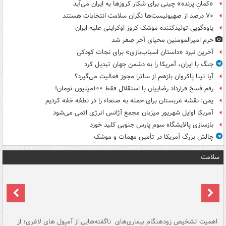
«کمانِ پرنده» چینی برای شکار کروزها به ایران می‌آید
۷۰ درصد از صهیونیست‌ها نگران سلامت انتخابات هستند
یاوه‌گویی تولیدکننده موشک کروز اوکراینی علیه ایران
حرم امیرالمومنین محیای آخر صفر شد
آخرین نبرد «داستان اسباب‌بازی» برای نجات کودکی
جنگ با ایران، آمریکا را به دشمن جهان تبدیل کرد
آیا تینا پاکروان بازهم از ساترا مجوز فعالیت می‌گیرد؟
رقم فسخ قرارداد رضاییان با استقلال فقط ۱۰۰میلیون تومان!
یمن: نقشه عربستان برای حمله به صنعاء را در نطفه خفه کردیم
آمریکا اوایل شهریور میزبان مجمع آژانس انرژی اتمی می‌شود
بازسازی پالایشگاه سوم پارس جنوبی کلید خورد
چالش بزرگ آمریکا در تأمین مهمات و موشک
سلامت
اهمیت تشخیص زودهنگام بیماری‌های
ناگفته‌هایی از آمپول های لاغری؛ از