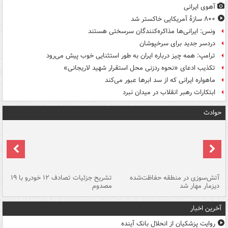
آهوی ایرانی
۸۰۰ سازۀ آمریکایی خاکستر شد
ونس: ایرانی‌ها مذاکره‌کنندگان سرسختی هستند
دردسر جدید برای سرخپوشان
ترامپ: همه چیز درباره ایران به طور استثنایی خوب پیش می‌رود
تکذیب ادعای «نحوه ردزنی محل استقرار شهید لاریجانی»
ماهواره ایرانی که از سد ابرها عبور می‌کند
ابتکارات رهبر انقلاب در میدان نبرد
حوادث
تصادف مرگبار در محور اهواز–شوش ۲
آتش‌سوزی در منطقه حفاظت‌شده
تشریح جزئیات تصادف ۱۲ خودرو با ۱۹
پا
دیزمار مهار شد
مصدوم
آخرین اخبار
روایت پزشکیان از انحلال بانک آینده