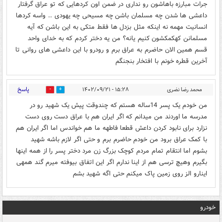
جرات مبارزه باهاشون رو نداری در ضمن اون کردهایی که تو عراق گرفتار
داعشی ها شدن چه مسلمان باشن چه مسیحی چه یهودی .. واسه کردها
انسانیت مهمه نه اینکه مثل بزدل ها فقط متکی به این باشن که آیه
مسلمانن کهکمکشون کنیم یانه؟ من یه دختر کردم که به خدای واحد
قسم همین الان حاضرم به عراق برم و رودرو با این داعشی های روانی تا
آخرین قطره خونم با افتخار بنجنگم
پاسخ
محمد رضا نضری
۱۵:۲۸ - ۱۴۰۲/۰۹/۲۱
0
0
من خودم یک پسر 14ساله هستم که چندوقت پیش یک شهید رو در
مدرسه ما اوردند من میدانم که اگر ایران هم با عراق دست روی دست
نزارد برای نابود کردن داعش قطعا فاطهه ما هم خواندس اما اگر ایران هم
با کمک عراق برود من خودم حاضرم برم و حتی اگر لازم باشه شهید
بشوم اما انتقام تمام مردم کوچک بزرگ زن مرد دختر پسر را از همه اینها
بگیرم وهیچ ترسی هم از اینا ندارم اگر این اتفاق بیوفته میرم گند همهی
اینارو الز روی زمین پاک میکنم حتی اگه شهید بشم
خودرو