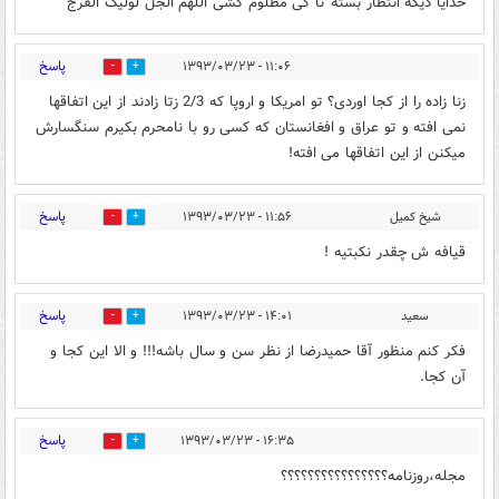
خدایا دیگه انتظار بسته تا کی مظلوم کشی اللهم الجل لولیک الفرج
پاسخ
۱۱:۰۶ - ۱۳۹۳/۰۳/۲۳
0
0
زنا زاده را از کجا اوردی؟ تو امریکا و اروپا که 2/3 زتا زادند از این اتفاقها
نمی افته و تو عراق و افغانستان که کسی رو با نامحرم بکیرم سنگسارش
میکنن از این اتفاقها می افته!
پاسخ
شيخ كميل
۱۱:۵۶ - ۱۳۹۳/۰۳/۲۳
1
0
قيافه ش چقدر نكبتيه !
پاسخ
سعید
۱۴:۰۱ - ۱۳۹۳/۰۳/۲۳
0
0
فکر کنم منظور آقا حمیدرضا از نظر سن و سال باشه!!! و الا این کجا و
آن کجا.
پاسخ
۱۶:۳۵ - ۱۳۹۳/۰۳/۲۳
0
0
مجله،روزنامه؟؟؟؟؟؟؟؟؟؟؟؟؟؟؟؟