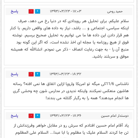
پاسخ
حمید روحی
۱۷:۰۳ - ۱۳۹۳/۰۳/۲۳
0
0
سلام علیکم. برای تحلیل هر رویدادی که در دنیا رخ می دهد، صرف
اینکه سیاسی، اجتماعی و ... باشد، نیاز به داده های واقعی داریم. با کنار
هم قرار دادن این داده ها ما می توانیم به تحلیل صحیح برسیم. نوشته
فوق از هیچ روزنامه یا مجله ای اخذ نشده است، که اگر این گونه بود
منبع آن را - به جهت رعایت انصاف - ذکر می نمودم. انشاالله که همیشه
موفق و سربلند باشید.
پاسخ
۱۸:۳۲ - ۱۳۹۳/۰۳/۲۳
0
0
ناشناس 11/6کی میگه تو امریکا واروپا ازاین اتفاق ها نمی افته؟ رسانه
هاشون منعکس نمیکنند واینکه ندیدی در مدارس شون چه وحشی گری
ها انجام میدهند؟ همه را به رگبار گلئله می بندند!
پاسخ
دوستدار امام حسین
۱۸:۳۶ - ۱۳۹۳/۰۳/۲۳
0
0
یاد آقام امام حسین افتادم که سرش رو در مقابل خواهر وفرزندانش از
تن جا کردند السلام علیک یا مظلوم یا ابا عبدا... السلام علی المظلوم