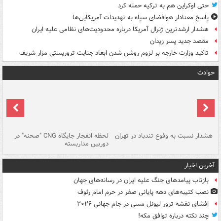
حتی اوکراین هم به ترکیه حمله کرد
پاسخ معنادار هوافضای سپاه به تهدیدات آمریکایی‌ها
هشدار ارشدترین ژنرال آمریکا درباره محدودیت‌های نظامی علیه ایران
مقصد جدید پسر زیدان
تاکید وزارت خارجه بر لزوم روشن شدن ابعاد جنایت تروریستی مزار شریف
حوادث
ای
هشدار نسبت به وفوع تندباد در تهران
لحظه انفجار جایگاه CNG "صحنه" در
دس
دوربین مداربسته
ات
آخرین اخبار
بازتاب پیامدهای جنگ علیه ایران در رسانه‌های جهان
نصب کتیبه‌های دهه پایانی صفر در حرم امام رئوف
افشای نقشه ترور لیونل مسی در جام جهانی ۲۰۲۶
چند نکته درباره توافق مکه!