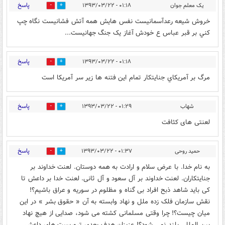
پاسخ
یک معلم جوان
۰۱:۱۸ - ۱۳۹۳/۰۳/۲۲
0
0
خروش شيعه رعدآسمانيست نفس هايش همه آتش فشانيست نگاه چپ
کني بر قبر عباس ع خودش آغاز يک جنگ جهانيست...
پاسخ
۰۱:۱۸ - ۱۳۹۳/۰۳/۲۲
0
0
مرگ بر آمريكاي جنايتكار تمام اين فتنه ها زير سر آمريكا است
پاسخ
شهاب
۰۱:۲۹ - ۱۳۹۳/۰۳/۲۲
0
0
لعنتی های کثافت
پاسخ
حمید روحی
۰۱:۳۷ - ۱۳۹۳/۰۳/۲۲
0
0
به نام خدا. با عرض سلام و ارادت به همه دوستان. لعنت خداوند بر
جنایتکاران. لعنت خداوند بر آل سعود و آل ثانی. لعنت خدا بر داعش تا
کی باید شاهد ذبح افراد بی گناه و مظلوم در سوریه و عراق باشیم؟!
نقش سازمان فلک زده ملل و نهاد وابسته به آن « حقوق بشر » در این
میان چیست؟! چرا وقتی مسلمانی کشته می شود، صدایی از هیچ نهاد
بین المللی بلند نمی شود؟! عزیزان هدف بعدی تروریست های داعش