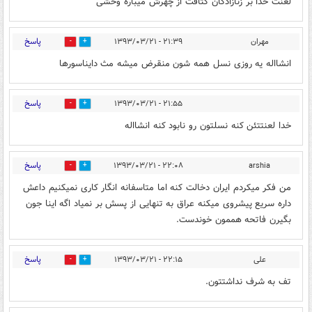
لعنت خدا بر زنازادگان کثافت از چهرش میباره وحشی
پاسخ
مهران
۲۱:۳۹ - ۱۳۹۳/۰۳/۲۱
0
1
انشااله یه روزی نسل همه شون منقرض میشه مث دایناسورها
پاسخ
۲۱:۵۵ - ۱۳۹۳/۰۳/۲۱
0
1
خدا لعنتتئن کنه نسلتون رو نابود کنه انشااله
پاسخ
۲۲:۰۸ - ۱۳۹۳/۰۳/۲۱
arshia
0
0
من فکر میکردم ایران دخالت کنه اما متاسفانه انگار کاری نمیکنیم داعش
داره سریع پیشروی میکنه عراق به تنهایی از پسش بر نمیاد اگه اینا جون
بگیرن فاتحه هممون خوندست.
پاسخ
علی
۲۲:۱۵ - ۱۳۹۳/۰۳/۲۱
0
0
تف به شرف نداشتتون.