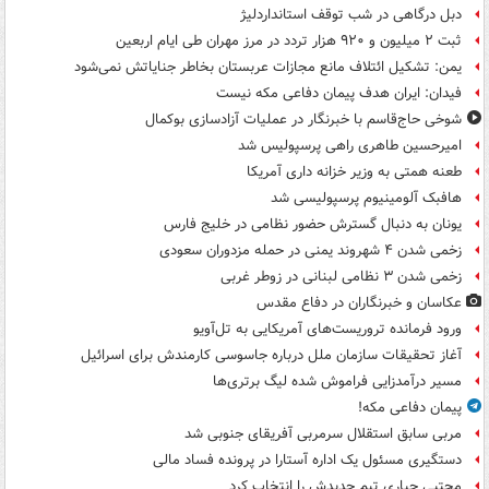
دبل درگاهی در شب توقف استانداردلیژ
ثبت ۲ میلیون و ۹۲۰ هزار تردد در مرز مهران طی ایام اربعین
یمن: تشکیل ائتلاف مانع مجازات عربستان بخاطر جنایاتش نمی‌شود
فیدان: ایران هدف پیمان دفاعی مکه نیست
شوخی حاج‌قاسم با خبرنگار در عملیات آزادسازی بوکمال
امیرحسین طاهری راهی پرسپولیس شد
طعنه همتی به وزیر خزانه داری آمریکا
هافبک آلومینیوم پرسپولیسی شد
یونان به دنبال گسترش حضور نظامی در خلیج فارس
زخمی شدن ۴ شهروند یمنی در حمله مزدوران سعودی
زخمی شدن ۳ نظامی لبنانی در زوطر غربی
عکاسان و خبرنگاران در دفاع مقدس
ورود فرمانده تروریست‌های آمریکایی به تل‌آویو
آغاز تحقیقات سازمان ملل درباره جاسوسی کارمندش برای اسرائیل
مسیر درآمدزایی فراموش شده لیگ برتری‌ها
پیمان دفاعی مکه!
مربی سابق استقلال سرمربی آفریقای جنوبی شد
دستگیری مسئول یک اداره آستارا در پرونده فساد مالی
مجتبی جباری تیم جدیدش را انتخاب کرد