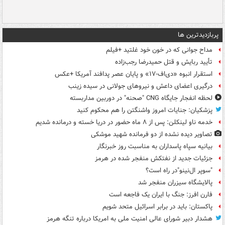
پربازدیدترین ها
مداح جوانی که در خون خود غلتید +فیلم
تأیید ربایش و قتل حمیدرضا رجب‌زاده
استقرار انبوه «دی‌اف‑۱۷» و پایان عصر پدافند آمریکا +عکس
درگیری اعضای داعش و نیروهای جولانی در سیده زینب
لحظه انفجار جایگاه CNG "صحنه" در دوربین مداربسته
پزشکیان: جنایات امروز واشنگتن را هم محکوم کنید
خدمه ناو لینکلن: پس از ۸ ماه حضور در دریا خسته و درمانده‌ شدیم
تصاویر دیده‌ نشده از دو فرمانده شهید موشکی
بیانیه سپاه پاسداران به مناسبت روز خبرنگار
جزئیات جدید از نفتکش منفجر شده در هرمز
"سوپر ال‌نینو"در راه است؟
پالایشگاه سیزران منفجر شد
فارن افرز: جنگ با ایران یک فاجعه است
پاکستان: باید در برابر اسرائیل متحد شویم
هشدار دبیر شورای عالی امنیت ملی به امریکا درباره تنگه هرمز