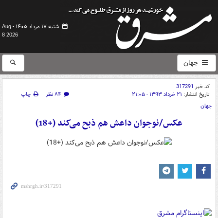
شنبه ۱۷ مرداد ۱۴۰۵ -
Aug
8 2026
جهان
کد خبر
317291
تاریخ انتشار:
۲۱ خرداد ۱۳۹۳ - ۲۱:۰۵
۸۴ نظر
چاپ
جهان
عکس/نوجوان داعش هم ذبح می‌کند (+18)