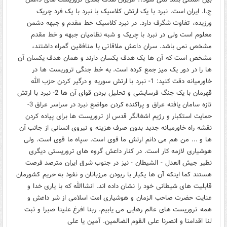
ج.ا. ایران است. نبرد با یک ارتش کلاسیک با نبرد با یک فرد چریک
ورزیده، تفاوت شگرف دارد. در نبرد کلاسیک خط مقدم و جبهه دشمن
معلوم است ولی در نبرد با چریک و شبه نظامیان جبهه و خط مقدم
مشخص نمی باشد. سران داعش ملاقاتی با منافقین گمراه داشتند،
مشخص است که آن ها یک هدف یکسان دارند و همان هدف یکسان آن
ها را در دور یک میز جمع کرده است. به خط جنگی تروریست ها در
خاورمیانه دقت کنید: 1- نبرد با ارتش سوریه و درگیر کردن حزب الله
قهرمان با یک جنگ فرسایشی و تحلیل بردن قوای آن ها 2- نبرد با ارتش
تازه سامان یافته عراق و پراکنده کردن مواضع نبرد در سراسر عراق 3-
حمایت استکبار و رژیم اشغالگر قدس از تروریست ها برای پیاده کردن
نقشه راه خاورمیانه جدید بدون صرف هزینه و نیروی انسانی از جانب آن
ها و ... من هم می دانم ارتش ما قوی است. سپاه ما قوی است. ولی
هوشیاری لازمه کار است. در کنار داعش گروه های تروریستی دیگری
نظیر جیش العدل - الشیطان - نیز در جنوب شرق ایران مترصد فرصت
هستند کما اینکه آن ها یکبار با ربودن مرزبانان و نفوذ به حریم کشورمان
قابلیت های شیطانی خود را نشان داده اند. انشاالله که با یاری خدا و
عنایت حضرت صاحب الزمان و هوشیاری امت اسلامی از شر داعش و
همه تروریست های عالم رهایی می یابیم. ربنا افرغ علینا صبرا و ثبت
لنا اقدامنا و انصرنا علی القوم الضالمین. آمین یا علی