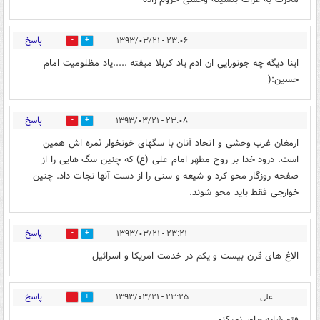
پاسخ
۲۳:۰۶ - ۱۳۹۳/۰۳/۲۱
1
1
اینا دیگه چه جونورایی ان ادم یاد کربلا میفته .....یاد مظلومیت امام
حسین:(
پاسخ
۲۳:۰۸ - ۱۳۹۳/۰۳/۲۱
0
0
ارمغان غرب وحشی و اتحاد آنان با سگهای خونخوار ثمره اش همین
است. درود خدا بر روح مطهر امام علی (ع) که چنین سگ هایی را از
صفحه روزگار محو کرد و شیعه و سنی را از دست آنها نجات داد. چنین
خوارجی فقط باید محو شوند.
پاسخ
۲۳:۲۱ - ۱۳۹۳/۰۳/۲۱
0
0
الاغ های قرن بیست و یکم در خدمت امریکا و اسرائیل
پاسخ
علی
۲۳:۲۵ - ۱۳۹۳/۰۳/۲۱
0
0
فتو شاپه -باور نمیکنم