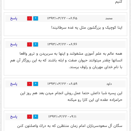
کنیم
پاسخ
محمد
۰۸:۴۵ - ۱۳۹۳/۰۳/۲۲
0
0
اینا کوچیک و بزرگشون مثل یه غده سرطانیند!
پاسخ
۰۸:۴۶ - ۱۳۹۳/۰۳/۲۲
0
0
همه عالم به علم آموزی مشغولند و اینها به سربریدن و ترور واقعا
انسانها چقدر میتوانند حیوان صفت و ابله باشند که به این روزگار آن هم
با نام خدای مهربان و رئوف برسند.
پاسخ
داود
۰۸:۵۹ - ۱۳۹۳/۰۳/۲۲
0
0
این پسره شبا داعش حتما عمل روش انجام میدن بعد هم روز این
حرامزاده عقده ای این کارا رو میکنه
پاسخ
۰۹:۱۱ - ۱۳۹۳/۰۳/۲۲
0
0
سگان آل سعودسربازان امام زمان منتظرن كه به درك واصلتون كنن