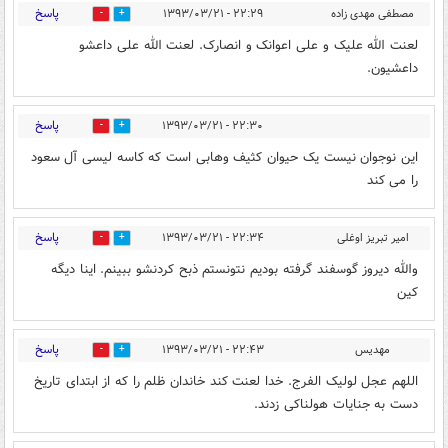
پاسخ
مصطفی مهدی زاده
۲۲:۲۹ - ۱۳۹۳/۰۳/۲۱
0
0
لعنت الله علیک و علی اعوانک و انصارک. لعنت الله علی داعشو
داعشیون.
پاسخ
۲۲:۳۰ - ۱۳۹۳/۰۳/۲۱
0
3
این نوجوان نیست یک حیوان کثیف وهابی است که کاسه لیسی آل سعود
را می کند
پاسخ
امیر تبریز اوغلی
۲۲:۳۴ - ۱۳۹۳/۰۳/۲۱
0
1
والله دیروز گوسفند گرفته بودیم نتونستم ذبح کردنشو ببینم. اینا دیگه
کین
پاسخ
مهدیس
۲۲:۴۳ - ۱۳۹۳/۰۳/۲۱
0
2
اللهم عجل لولیک الفرج. خدا لعنت کند خاندان ظلم را که از ابتدای تاریخ
دست به جنایات هولناکی زدند.