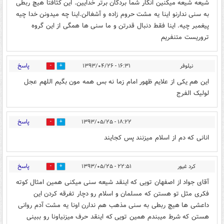
شیعه شیعه میکنین انگار شما بردگان برتر خدایین. این کثافتا هیچ ربطی
به سنی ندارنو اینا یه مشت حروم زاده و آشغالن.اینا چه میدونن خدا چیه
پیغمبر چیه. اینا فقط دنبال قدرتن و ما سنی ها همگی از این گروه
تروریست متنفریم
پاسخ
نیلوفر
۱۶:۳۱ - ۱۳۹۳/۰۴/۲۶
0
0
این هم یکی از علایم ظهور امام زما نه بس همه مون بگیم اللهم عجل
لولیک الفرج
پاسخ
۱۸:۲۲ - ۱۳۹۳/۰۵/۲۵
0
0
انانی که دم از اسلام میزنند پس کجایند
پاسخ
کرد غیور
۲۲:۵۱ - ۱۳۹۳/۰۵/۲۵
0
0
آقای جواد از اصفهان تویی که اینقد شیعه سنی میکنی همین امثال کوته
فکری مثل تو هستن که مسلمان و اسلام رو دچار تفرقه کردن این
داعشی ها هیچ ربطی به سنی مذهب هم ندارن اونا یه مشت آدم روانی
هستن که شرط میبندم همین تویی که اینقد حرف میزنیاونا رو ببینی