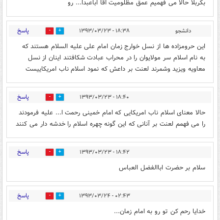
بکربلا حالا می فهمیم عمق مظلومیت اقا اباعبدا... رو
پاسخ
دانشجو
۱۸:۳۸ - ۱۳۹۳/۰۳/۲۳
0
0
این حرومزاده ها از نسل خوارج زمان امام علی علیه السلام هستند که
به نام اسلام سر مولایوان را در محراب عبادت شکافتند اینان از نسل
معاویه ویزید وشمرند لعنت بر داعش که نمود اسلام ناب امریکاییست
پاسخ
۱۸:۴۰ - ۱۳۹۳/۰۳/۲۳
0
0
حالا معنای اسلام ناب امریکایی که امام خمینی رحمت ا... علیه فرمودند
را می فهمم لعنت بر آنانی که این گونه چهره اسلام را خدشه دار می کنند
پاسخ
۱۸:۴۲ - ۱۳۹۳/۰۳/۲۳
0
0
سلام بر حضرت اباالفضل العباس
پاسخ
۰۲:۴۳ - ۱۳۹۳/۰۳/۲۴
0
0
خدایا رحم کن تو رو به امام زمان...