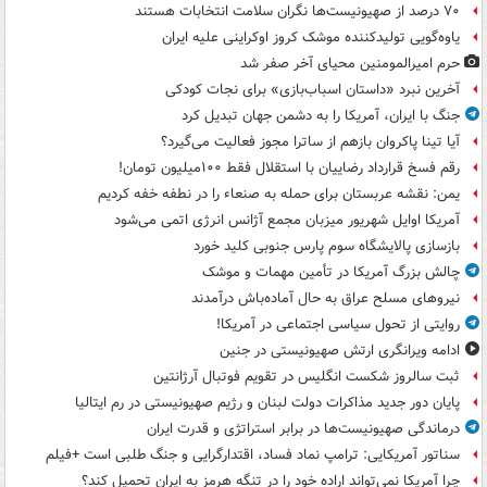
۷۰ درصد از صهیونیست‌ها نگران سلامت انتخابات هستند
یاوه‌گویی تولیدکننده موشک کروز اوکراینی علیه ایران
حرم امیرالمومنین محیای آخر صفر شد
آخرین نبرد «داستان اسباب‌بازی» برای نجات کودکی
جنگ با ایران، آمریکا را به دشمن جهان تبدیل کرد
آیا تینا پاکروان بازهم از ساترا مجوز فعالیت می‌گیرد؟
رقم فسخ قرارداد رضاییان با استقلال فقط ۱۰۰میلیون تومان!
یمن: نقشه عربستان برای حمله به صنعاء را در نطفه خفه کردیم
آمریکا اوایل شهریور میزبان مجمع آژانس انرژی اتمی می‌شود
بازسازی پالایشگاه سوم پارس جنوبی کلید خورد
چالش بزرگ آمریکا در تأمین مهمات و موشک
نیروهای مسلح عراق به حال آماده‌باش درآمدند
روایتی از تحول سیاسی اجتماعی در آمریکا!
ادامه ویرانگری ارتش صهیونیستی در جنین
ثبت سالروز شکست انگلیس در تقویم فوتبال آرژانتین
پایان دور جدید مذاکرات دولت لبنان و رژیم صهیونیستی در رم ایتالیا
درماندگی صهیونیست‌ها در برابر استراتژی و قدرت ایران
سناتور آمریکایی: ترامپ نماد فساد، اقتدارگرایی و جنگ طلبی است +فیلم
چرا آمریکا نمی‌تواند اراده خود را در تنگه هرمز به ایران تحمیل کند؟