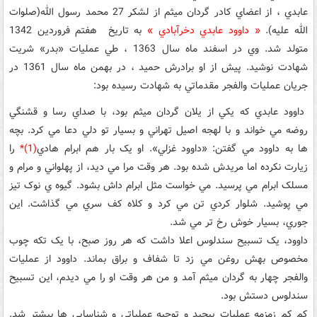
عابدي ، از اعضاي کادر گردان ميثم از لشکر 27 محمد رسول الله(صلوات
الله عليه).
« داوود عابدي دخرآبادي »
به تاريخ هفتم فروردين 1342
متولد شد. وي در اسفند ماه سال 1363 ، طي عمليات «بدر» شريت
شهادت نوشيد. پيش از او برادرش حميد ، در بهمن ماه سال 1361 در
جريان عمليات والفجر مقدماتي به شهادت رسيده بود:
داوود عابدي که يکي از يلان گردان ميثم بود، با صداي رسا و قشنگي
روضه مي خواند و با لهجه اصيل تهراني و بسيار تو دلي دعا مي کرد. بچه
ها به داوود مي گفتن: «داوود غزلي». او يک بار هم ابرام هادي
(1)*
را
زيارت نکرده اما مريدش شده بود. هر وقت مرا مي ديد، از پهلواني و مرام و
مسلک ابرام مي پرسيد. مي خواست مثل ابرام داش بشود. گيوه ي نوک تيز
مي پوشيد. شلوار کردي تن مي کرد و کلاه کف سري مي گذاشت. اين
جوري، بسيار خوش رخ تر مي شد.
داوود، يک تسبيح سندلوس اعلا داشت که هر روز صبح، با يک تکه چوب
مخصوص بهش روغن مي زد تا شفاف و براق بماند. داوود از عمليات
والفجر چهار به گردان ميثم آمد و من هر وقت او را مي ديدم، اين تسبيح
سندلوس دستش بود.
کم کم زمزمه عمليات پيچيد و توجيه عملياتي و شناسايي ها بيشتر شد.