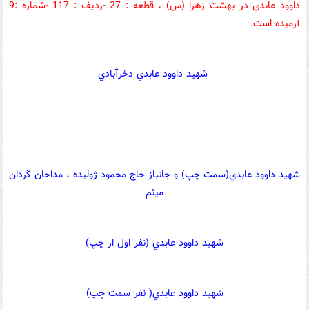
داوود عابدي در بهشت زهرا (س) ، قطعه : 27 -رديف : 117 -شماره :9
آرميده است.
شهيد داوود عابدي دخرآبادي
شهيد داوود عابدي(سمت چپ) و جانباز حاج محمود ژوليده ، مداحان گردان
ميثم
شهيد داوود عابدي (نفر اول از چپ)
شهيد داوود عابدي( نفر سمت چپ)