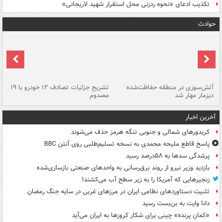
تکذیب ادعای «نحوه ردزنی محل استقرار شهید لاریجانی»
حوادث
تصادف مرگبار در محور اهواز–شوش ۲
آتش‌سوزی در منطقه حفاظت‌شده
تشریح جزئیات تصادف ۱۲ خودرو با ۱۹
پا
دیزمار مهار شد
مصدوم
آخرین اخبار
کریدورهای شمالی و جنوبی تنگه هرمز حذف می‌شوند
پاسخ قاطع ملیحه محمدی به نسخه تسلیم‌طلبی روی آنتن BBC
پرشدگی سدها به ۵۸درصد رسید
بازدید وزیر نیرو از روند برق‌رسانی به واحدهای صنعتی بازسازی‌شده
زنجیرهایی که آمریکا را به زیر سطح آب می‌کشند!
تثبیت دستاوردهای نظامی ایران در مرزهای غربی در سایه جنگ رمضان
دانا وایت به بن‌بست رسید
«کمانِ پرنده» چینی برای شکار کروزها به ایران می‌آید