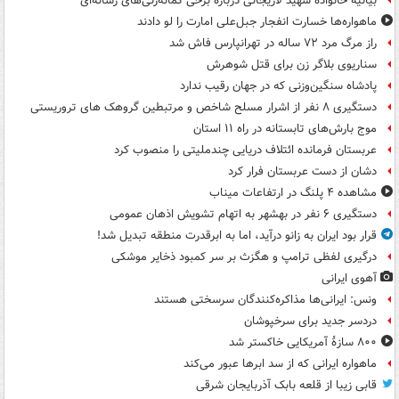
بیانیه خانواده شهید لاریجانی درباره برخی گمانه‌زنی‌های رسانه‌ای
ماهواره‌ها خسارت انفجار جبل‌علی امارت را لو دادند
راز مرگ مرد ۷۲ ساله در تهرانپارس فاش شد
سناریوی بلاگر زن برای قتل شوهرش
پادشاه سنگین‌وزنی که در جهان رقیب ندارد
دستگیری ۸ نفر از اشرار مسلح شاخص و مرتبطین گروهک های تروریستی
موج بارش‌های تابستانه در راه ۱۱ استان
عربستان فرمانده ائتلاف دریایی چندملیتی را منصوب کرد
دشان از دست عربستان فرار کرد
مشاهده ۴ پلنگ در ارتفاعات میناب
دستگیری ۶ نفر در بهشهر به اتهام تشویش اذهان عمومی
قرار بود ایران به زانو درآید، اما به ابرقدرت منطقه تبدیل شد!
درگیری لفظی ترامپ و هگزث بر سر کمبود ذخایر موشکی
آهوی ایرانی
ونس: ایرانی‌ها مذاکره‌کنندگان سرسختی هستند
دردسر جدید برای سرخپوشان
۸۰۰ سازۀ آمریکایی خاکستر شد
ماهواره ایرانی که از سد ابرها عبور می‌کند
قابی زیبا از قلعه بابک آذربایجان شرقی