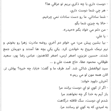
- دوست داري با چه ذکري بريم تو عراقي ها؟
- هر چي شما دوست داري.
- شما ساداتي. ما رو دست سادات نمي چرخيم.
- حالا يه چيزي شما بگو.
- من دلم مي خواد بگم «حيدر».
- يا علي.
- بيا بشين پيش من؛ مي خوام دم آخري روضه مادرت زهرا رو بخونم. و
نرم نرمک شروع به خواندن کرد. يکي يکي بچه ها آمدند و دورمان جمع
شدند. حسين عزيزي، اصغر ارس، اصغر کلاهدوز، عباس رضا پور، سعيد
طوقاني، محمود عطا، حاج همت علي و ...
سيد ابوالفضل شاکي شد. آمد طرف ما و گفت: «بابا، چه خبره؟ يواش تر.
الان همه مون لو مي ريم.»
آخرش داوود خواند:
- اگر از کوي تو اي دوست برانند مرا
باز آيم به خدا گر چه نخواهند مرا
شدم اي دوست، سگ قافله درگاهت
به اميدي که به کوي تو رسانند مرا.