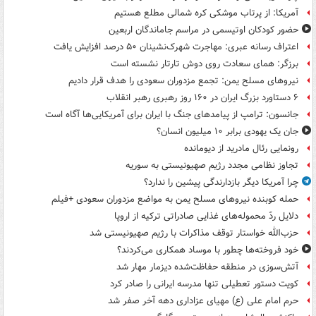
آمریکا: از پرتاب موشکی کره شمالی مطلع هستیم
حضور کودکان اوتیسمی در مراسم جاماندگان اربعین
اعتراف رسانه عبری: مهاجرت شهرک‌نشینان ۵۰ درصد افزایش یافت
برزگر: همای سعادت روی دوش تارتار نشسته است
نیروهای مسلح یمن: تجمع مزدوران سعودی را هدف قرار دادیم
۶ دستاورد بزرگ ایران در ۱۶۰ روز رهبری رهبر انقلاب
جانسون: ترامپ از پیامدهای جنگ با ایران برای آمریکایی‌ها آگاه است
جان یک یهودی برابر ۱۰ میلیون انسان؟
رونمایی رئال مادرید از دیومانده
تجاوز نظامی مجدد رژیم صهیونیستی به سوریه
چرا آمریکا دیگر بازدارندگی پیشین را ندارد؟
حمله کوبنده نیروهای مسلح یمن به مواضع مزدوران سعودی +فیلم
دلایل ردّ محموله‌های غذایی صادراتی ترکیه از اروپا
حزب‌الله خواستار توقف مذاکرات با رژیم صهیونیستی شد
خود فروخته‌ها چطور با موساد همکاری می‌کردند؟
آتش‌سوزی در منطقه حفاظت‌شده دیزمار مهار شد
کویت دستور تعطیلی تنها مدرسه ایرانی را صادر کرد
حرم امام علی (ع) مهیای عزاداری دهه آخر صفر شد