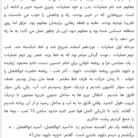
معلوم شد نام عمليات، بدر، و خود عمليات، چيزي شبيه خيبر و ادامه آن
است. نيروهايي که در خيبر بودند، راه و چاهش را خوب مي دانستند و
تقريبا توجيه بودند. عقبه و نقطه رهايي برايشان معلوم بود. عراق اما روي
منطقه حساس شده بود و معلوم نبود اين بار چطور عمل مي کند؛ به ما راه
مي دهد يا نه.
مرحله اول عمليات ، نوزدهم اسفند شروع شد و خط شکسته شد. شب
دوم عمليات ، نوبت گردان ميثم بود که به خط بزند. عصر روز دوم عمليات
، يک مجلس عزا و روضه خواني براي امام حسين دست دادو محمود ژوليده
و داوود عابدي روضه خواندند. داوود ، آخر شب ، روضه حضرت ابوالفضل را
خواند . تا زمان حرکت به طرف خط مقدم ، همه مان بيدار بوديم. نصف
شب سوار کاميون شديم و نزديک صبح رسيديم لب آب. يکي يکي سوار
قايق ها شديم . انتقال نيرو ها به ساحل جنوبي جزيره مجنون تا نزديک
غروب طول کشيد. وقتي قايق ما به لب و ساحل رسيد و از آن پياده شديم
، گفتند :بايد تا تاريکي کامل هوا صبر کنيد.حدود ساعن 12 شب ، بچه ها
را جمع کرديم پشت خاکريز.
يکدفعه يک نفر آهسته صدايم زد: «آسيد ابوالفضل، آسيد ابوالفضل ...»
برگشتم و ديدم داوود عابدي است. گفتم: «چيه داوود جان؟»