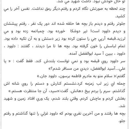
تو حال خودش نبود. داشت شهيد مي شد.
چند لحظه به صورتش نگاه کردم و رفتم.ديگر رمق نداشت. نفس آخر را مي
کشيد.
جلوتر رفتم و ديدم باز بچه ها حلقه شده اند دور يک نفر . رفتم پيششان
و ديدم داوود است! تير دوشکا خورده بود. چمباتمه زده بود و مي
لرزيد.قبضه آرپي جي را ستون کرده بود زير دستش و به آن تکيه داده بود.
تمام لباسش را خون گرفته بود. بچه ها تا مرا ديدند ، گفتند : داوود ،
داوود ، ببين آ سيد ابوالفضل آمده.
سر داوود روي قبضه بود و نمي توانست بلندش کند. فقط گفت : « يا
علي...آسيد ابوالفضل، ديدي من مسافر شدم؟»
گفتم:« سلام منو به مادرم فاطمه برسون، داوود جان.»
چمله اي زير لب زمزمه کرد.نشستم کنارش و دستم را روي شانه اش
گذاشتم. سرم را بردم بيخ دهانش. گفت:«سيد، آن جا منتظرت هستم.»
بغلش کردم و ماچش کردم. وقتي بلند شدم، يک وري افتاد زمين و شهيد
شد.
بچه ها رفتند و من آخرين نفري بودم که داوود غزلي را تنها گذاشتم و رفتم
جلو.