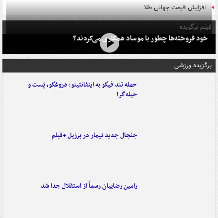
افزایش قیمت جهانی طلا
فیلم برگزیده
خود فروخته‌ها چطور با موساد همکاری می‌کردند؟
برگزیده ورزشی
حمله تند فیگو به اینفانتینو: دروغگو، پَست‌ و
حیله‌گر!
جنجال جدید نیمار در برزیل +فیلم
رامین رضاییان رسماً از استقلال جدا شد