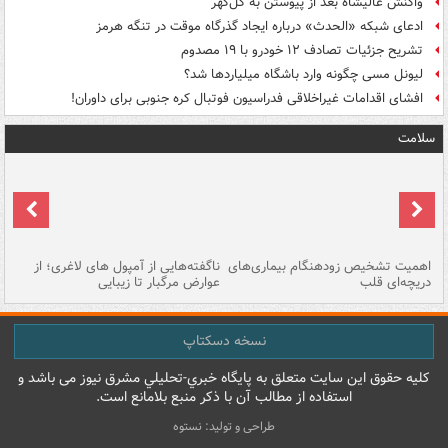
واکنش عالیشاه بعد از پیوستن به گل‌گهر
ادعای شبکه «الحدث» درباره ایجاد گذرگاه موقت در تنگه هرمز
تشریح جزئیات تصادف ۱۲ خودرو با ۱۹ مصدوم
لیونل مسی چگونه وارد باشگاه میلیاردها شد؟
افشای اقدامات غیراخلاقی فدراسیون فوتبال کره جنوبی برای داوران!
سلامت
اهمیت تشخیص زودهنگام بیماری‌های
ناگفته‌هایی از آمپول های لاغری؛ از
دریچه‌ای قلب
عوارض مرگبار تا زیبایی
تا
نسخه دسکتاپ
کليه حقوق اين سايت متعلق به پایگاه خبري-تحليلي مشرق نيوز می باشد و
استفاده از مطالب آن با ذکر منبع بلامانع است.
طراحی و تولید: نستوه