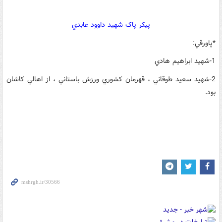
پيکر پاک شهيد داوود عابدي
*پاورقي:
1-شهيد ابراهيم هادي
2-شهيد سعيد طوقاني ، قهرمان کشوري ورزش باستاني ، از اهالي کاشان
بود.