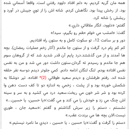
همه مان گريه کرديم. به دلم افتاد داوود رفتني است. واقعا آسماني شده
بود. از رخش پيدا بود. نگاهش کردم. شانه اش را از توي جيبش در آورد و
ريشش را شانه کرد.
گفتم: «داوود، انگار ملاقاتي داري.»
گفت: «امشب مي خوام حقم رو بگيرم، سيد!»
دور و بر ساعت 12، تو سکوت کامل و به ستون راه افتاديم.
کم کم پام درد گرفت و از ستون جا ماندم (آثار زخم عمليات رمضان). بچه
ها آمدند و از من گذشتند.درد پايم آن قدر شديد شد که از گروهان سوم
هم جا ماندم و رسيدم ته گردان.ستون داشت دور مي شد و من به نفس
نفس افتاده بودم. لنگ لنگان ادامه دادم. کمي جلوتر ديدم دو-سه نفر حلقه
شده اند. رفتم طرفشان و ديدم سعيد طوقاني
(2)*
افتاده. تير دوشکا به
شکمش خورده بود و از پشت ، زخمي به اندازه دو تا کف دست دهن وا
کرده بود و شر شر خون مي ريخت.سعيد درد مي کشيد و به سر و سينه
اش چنگ مي زد و خودش را مي کند و مي گفت:«يا حسين، يا حسين...»
نشستم ، دستم را زير سرش گذاشتم و گفتم :«سعيد جان ، طوري
نيست.الان بچه ها مي برندت عقب.»
دستم را گرفت و گفت:«يا حسين ، يا حسين ، ديدي ما نامرد نيستيم.»