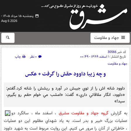
پنجشنبه ۱۵ مرداد ۱۴۰۵ -
Aug 6 2026
جهاد و مقاومت
کد خبر
30566
تاریخ انتشار:
۱ اسفند ۱۳۸۹ - ۰۰:۴۹
۰ نظر
چاپ
جهاد و مقاومت
و چه زيبا داوود حقش را گرفت + عکس
داوود شانه اش را از توي جيبش در آورد و ريشش را شانه کرد.گفتم:
«داوود، انگار ملاقاتي داري.» گفت: «امشب مي خوام حقم رو بگيرم،
سيد!»
به گزارش
گروه جهاد و مقاومت مشرق
، اسفند ماه ، سالگرد دو
عمليات بزرگ خيبر و بدر است. به ياد شهداي مظلوم اين دو عمليات
، خاطراتي از آنان را مرور مي کنيم. اين روايت مربوط است به شهيد داوود