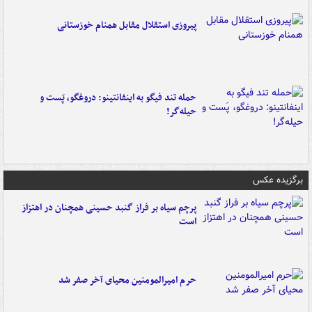
پیروزی استقلال مقابل همنام خوزستانی
حمله تند فیگو به اینفانتینو: دروغگو، پَست‌ و
حیله‌گر!
برگزیده عکس
پرچم سیاه بر فراز گنبد حسینی همچنان در اهتزاز
است
حرم امیرالمومنین محیای آخر صفر شد