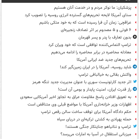
پزشکیان: ما نوکر مردم و در خدمت آنان هستیم
سنای آمریکا لایحه تحریم‌های گسترده انرژی روسیه را تصویب کرد
عراقچی: زمان آن فرا رسیده است که به خود متکی باشیم
۶ فوتی و ۵ مصدوم بر اثر تصادف زنجیره‌ای
بدون تعارف با پدر و پسر قهرمان
ترامپ التماس‌کننده توافقی است که خود ویران کرد
معادله محاصره در برابر محاصره را ادامه می‌دهیم
تحریم‌های جدید ضد ایرانی آمریکا
شاید روسیه، آمریکا را در ایران زمین‌گیر کند!
واکنش بقائی به خیالبافی ترامپ
اثر جدید کارتونیست سوری با عنوان مدیریت جدید تنگه هرمز
راز قدرت ایران، امنیت پایدار و بومی آن است!
به تعویق افتادن پاسخ مقاومت عراق به تجاوز اخیر آمریکایی سعودی
اظهارات وزیر خزانه‌داری آمریکا با مواضع قبلی وی متناقض است
حکم دادگاه آمریکا برای توقف ساخت سالن رقص ترامپ
حمله پهپادی به کشتی ترکیه‌ای در دریای سیاه
ترامپ و نتانیاهو جنایتکار جنگی هستند!
میزبانی استقلال در آسیا به امارات می‌رسد؟