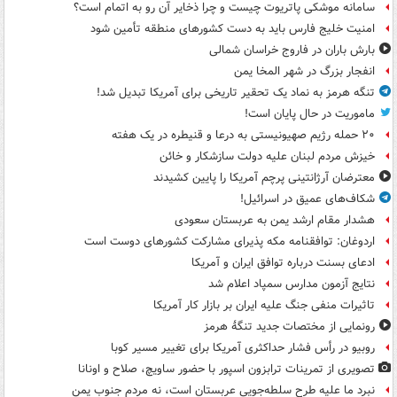
سامانه موشکی پاتریوت چیست و چرا ذخایر آن رو به اتمام است؟
امنیت خلیج فارس باید به دست کشورهای منطقه تأمین شود
بارش باران در فاروج خراسان شمالی
انفجار بزرگ در شهر المخا یمن
تنگه هرمز به نماد یک تحقیر تاریخی برای آمریکا تبدیل شد!
ماموریت در حال پایان است!
۲۰ حمله رژیم صهیونیستی به درعا و قنیطره در یک هفته
خیزش مردم لبنان علیه دولت سازشکار و خائن
معترضان آرژانتینی پرچم آمریکا را پایین کشیدند
شکاف‌های عمیق در اسرائیل!
هشدار مقام ارشد یمن به عربستان سعودی
اردوغان: توافقنامه مکه پذیرای مشارکت کشورهای دوست است
ادعای بسنت درباره توافق ایران و آمریکا
نتایج آزمون مدارس سمپاد اعلام شد
تاثیرات منفی جنگ علیه ایران بر بازار کار آمریکا
رونمایی از مختصات جدید تنگۀ هرمز
روبیو در رأس فشار حداکثری آمریکا برای تغییر مسیر کوبا
تصویری از تمرینات ترابزون اسپور با حضور ساویچ، صلاح و اونانا
نبرد ما علیه طرح سلطه‌جویی عربستان است، نه مردم جنوب یمن