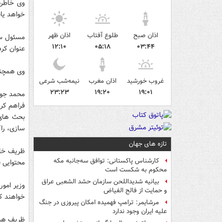
خواهد یا
اذان صبح
طلوع آفتاب
اذان ظهر
۱۲:۱۰
۰۵:۱۸
۰۳:۴۴
عنوان کرد
وی همچنی
غروب خورشید
اذان مغرب
نیمه‌شب شرعی
۲۳:۲۳
۱۹:۲۰
۱۹:۰۱
محمد جواد
بحث های 
سازی، راک
تازه های جهان
کارشناس پاکستانی: توافق سه‌جانبه مکه
محتوایی ق
محکوم به شکست است
بیانیه شدیداللحن سازمان حشد الشعبی عراق
وزیر امور
و حمایت از فالح الفیاض
خواهند کر
مرشایمر: ترامپ فهمیده امکان پیروزی در جنگ
علیه ایران وجود ندارد
ظریف هم 