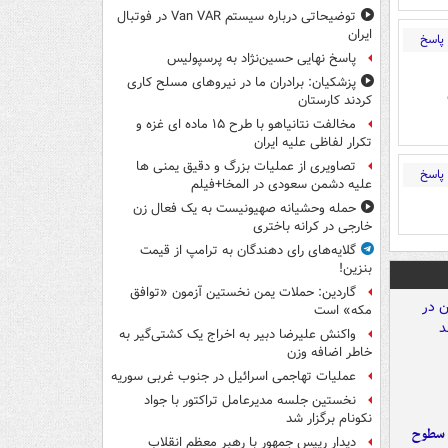
توضیحاتی درباره سیستم Van VAR در فوتبال
ایران
پاسخ
پاسخ نهایی حسین‌نژاد به پرسپولیس
پزشکیان: برادران ما در نیروهای مسلح کاری
کردند کارستان
مخالفت نتانیاهو با طرح ۱۵ ماده ای غزه و
تکرار لفاظی علیه ایران
تصاویری از عملیات بزرگ و دقیق یمنی ها
پاسخ
علیه دشمن سعودی در المخا+فیلم
حمله وحشیانه صهیونیست به یک فعال زن
خارجی در کرانه باختری
گلایه‌های رای دهندگان به ترامپ از قیمت
بنزین!
گاردین: حملات یمن نخستین آزمون «توافق
مکه» است
واکنش علیرضا دبیر به اخراج یک کشتی‌گیر به
خاطر اضافه وزن
عملیات تهاجمی اسرائیل در جنوب غربی سوریه
نخستین جلسه مدیرعامل تراکتور با جواد
نکونام برگزار شد
 سطوح
دیدار رییس جمهور با رهبر معظم انقلاب