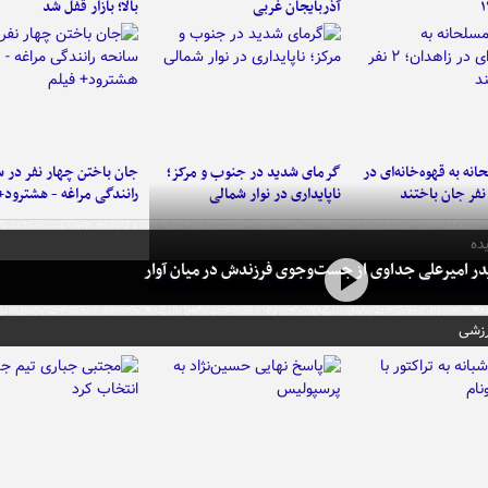
آذربایجان غربی
بالا؛ بازار قفل شد
نه به قهوه‌خانه‌ای در
گرمای شدید در جنوب و مرکز؛
جان باختن چهار نفر در س
ناپایداری در نوار شمالی
رانندگی مراغه - هشترود+
ده
در امیرعلی جداوی از جست‌وجوی فرزندش در میان آوار
رزشی