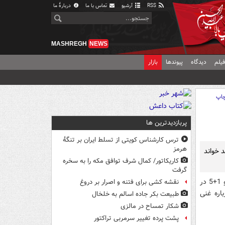
RSS
آرشیو
تماس با ما
دربارهٔ ما
MASHREGH
NEWS
یلم
دیدگاه
پیوندها
بازار
اپ
پربازدیدترین ها
ترس کارشناس کویتی از تسلط ایران بر تنگۀ
هرمز
ن و 1+ 5 را مثبت و مفید خواند
کاریکاتور/ کمال شرف توافق مکه را به سخره
گرفت
اشتون پس از گفت و گو با ظریف و جمع بندی دو روز مذاکرات ایران و 1+5 در
نقشه کشی برای فتنه و اصرار بر دروغ
اره غنی
طبیعت بکر جاده اسالم به خلخال
شکار تمساح در مالزی
پشت پرده تغییر سرمربی تراکتور