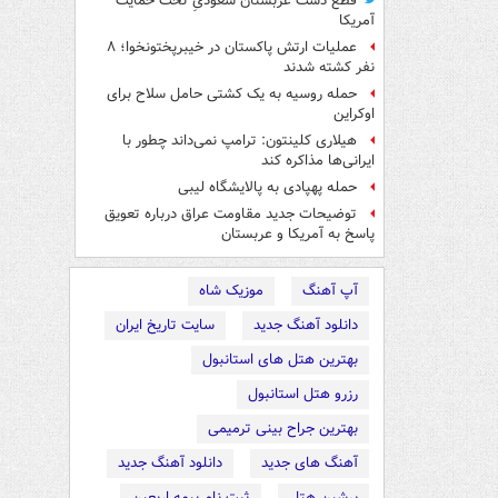
قطع دست عربستان سعودیِ تحت حمایت
آمریکا
عملیات ارتش پاکستان در خیبرپختونخوا؛ ۸
نفر کشته شدند
حمله روسیه به یک کشتی حامل سلاح برای
اوکراین
هیلاری کلینتون: ترامپ نمی‌داند چطور با
ایرانی‌ها مذاکره کند
حمله پهپادی به پالایشگاه لیبی
توضیحات جدید مقاومت عراق درباره تعویق
پاسخ به آمریکا و عربستان
آپ آهنگ
موزیک شاه
دانلود آهنگ جدید
سایت تاریخ ایران
بهترین هتل های استانبول
رزرو هتل استانبول
بهترین جراح بینی ترمیمی
آهنگ های جدید
دانلود آهنگ جدید
پرشین هتل
ثبت نام بیمه اربعین