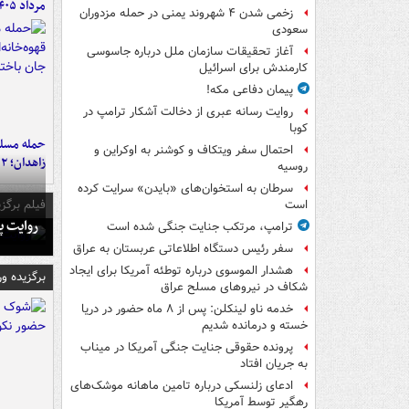
مرداد ۱۴۰۵
زخمی شدن ۴ شهروند یمنی در حمله مزدوران
سعودی
آغاز تحقیقات سازمان ملل درباره جاسوسی
کارمندش برای اسرائیل
پیمان دفاعی مکه!
روایت رسانه عبری از دخالت آشکار ترامپ در
کوبا
حمله مسلحا
احتمال سفر ویتکاف و کوشنر به اوکراین و
زاهدان؛ ۲ نفر جان باختند
روسیه
سرطان به استخوان‌های «بایدن» سرایت کرده
فیلم برگزی
است
روایت پ
ترامپ، مرتکب جنایت جنگی شده است
سفر رئیس دستگاه اطلاعاتی عربستان به عراق
هشدار الموسوی درباره توطئه آمریکا برای ایجاد
برگزیده و
شکاف در نیروهای مسلح عراق
خدمه ناو لینکلن: پس از ۸ ماه حضور در دریا
خسته و درمانده‌ شدیم
پرونده حقوقی جنایت جنگی آمریکا در میناب
به جریان افتاد
ادعای زلنسکی درباره تامین ماهانه موشک‌های
رهگیر توسط آمریکا