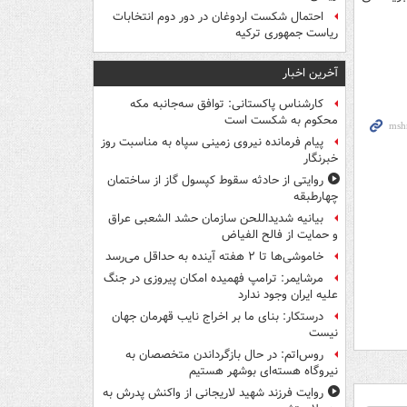
احتمال شکست اردوغان در دور دوم انتخابات
ریاست جمهوری ترکیه
آخرین اخبار
کارشناس پاکستانی: توافق سه‌جانبه مکه
محکوم به شکست است
پیام فرمانده نیروی زمینی سپاه به مناسبت روز
خبرنگار
روایتی از حادثه سقوط کپسول گاز از ساختمان
چهارطبقه
بیانیه شدیداللحن سازمان حشد الشعبی عراق
و حمایت از فالح الفیاض
خاموشی‌ها تا ۲ هفته آینده به حداقل می‌رسد
مرشایمر: ترامپ فهمیده امکان پیروزی در جنگ
علیه ایران وجود ندارد
درستکار: بنای ما بر اخراج نایب قهرمان جهان
نیست
روس‌اتم: در حال بازگرداندن متخصصان به
نیروگاه هسته‌ای بوشهر هستیم
روایت فرزند شهید لاریجانی از واکنش پدرش به