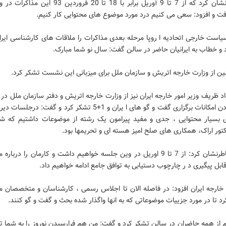
وی خاطرنشان کرد که از 7 تا 9 آوریل برابر با 18 تا 20 فروردین
فت و افزود: سعی می کنیم درد مورد موضوع های محتوایی کار کنیم.
 و خطاب به ایرانیان حاضر در سالن گفت: سال نو شما مبارک.
ن از وزارت خارجه اتریش و سازمان ملل برای میزبانی این نشست تشکر کرد.
 ظریف وزیر امور خارجه ایران نیز از وزارت خارجه اتریش و دفتر سازمان ملل در 
فراهم کردن امکانات برگزاری گفت و گو های ا یران و 1+5 تشکر کرد و گفت: د
بسیار محتوایی ، جدی و مفید پیرامون یک رشته از موضوعات داشتیم که ش
تور اراک، همکاری های صلح امیز هسته ای و تحریمها بود.
ظریف خاطرنشان کرد: از 7 تا 9 اوریل در وین جلسه خواهیم داشت و کارمان را درب
ابل پیگیری د ر چارچوب دستیابی به توافق جامع ادامه خواهیم داد.
 خارجه ایران افزود: در فاصله الان تا اجلاس رسمی ، کارشناسان و متخصصان م
د تا در مورد جزییات موضوعاتی که به انها واگذار شده بحث و گفت و گو کنند.
از همه حاضران در سالن تشکر کرد و گفت: من هم فرارسیدن نوروز را به شما ت