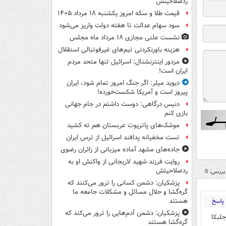
ردصلاحیتش
قیمت طلا و سکه امروز یکشنبه ۱۸ مرداد ۱۴۰۵
سود سهام عدالت تا هفته دولت واریز می‌شود
نشست علنی مجازی ۱۸ مرداد ماه مجلس
هزینه باورنکردنی تیم‌های غیرفوتبالی استقلال
مزدور اینترنشنال: اسرائیل تنها متحد مردم
ایران است!
دیوید میلر: اگر جنگ امروز تمام شود، ایران
پیروز است و آمریکا شکست‌خورده!
دنیس درگاهی: دوست داشتم در جام جهانی
بازی کنم
موشک‌های پاتریوت عربستان هم ته‌ کشید
تست مخفیانه پدافند اسرائیل از ترس ایران
جاده‌های مشهد آماده میزبانی از زائران رضوی
روایت فرزند شهید لاریجانی از واکنش او به
ردصلاحیتش
بررسی: 0
پزشکیان: دشمن کسانی را ترور می‌کنند که
گره‌گشا و حلال مسائل و مشکلات جامعه ما
پاسخ
هستند
پزشکیان: دشمن آدم‌هایی را ترور می‌کند که
جلبکا
گره‌گشا هستند