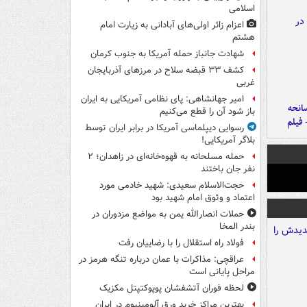
اسلامی
اعزام زائر اولی‌های آبادانی به زیارت امام
هشتم
شهادت جانباز حمله آمریکا به جنوب کرمان
کشف ۳۳ قبضه سلاح در مرزهای آذربایجان
غربی
امیر جهانشاهی: پای نظامی آمریکایی به ایران
انحه
باز شود آن را قطع می‌کنیم
 فیلم
رسوایی دیپلماسی آمریکا در برابر ایران توسط
بلاگر آمریکایی!
حمله مسلحانه به قهوه‌خانه‌ای در زاهدان؛ ۲
نفر جان باختند
حجت‌الاسلام سعیدی: شهید خادمی مورد
اعتماد و وثوق امام شهید بود
حملات انصارالله یمن به مواضع مزدوران در
بندر المخا
فولاد راه استقلال را با رضاییان رفت
عراقچی: مذاکرات با عمان درباره تنگه هرمز در
مراحل پایانی است
لحظه فوران آتشفشان پوپوکتپتل مکزیک
بهترین مراکز خرید ورق آلومینیوم در ایران