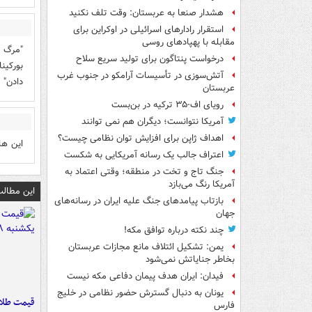
هشدار صنعا به عربستان: وقت تلف نکنید
استقرار رادارهای اسرائیلی در اوکراین برای
مقابله با پهپادهای روسی
"مرگ ب
درخواست پنتاگون برای تولید سریع سلاح
بوركين
آتش‌سوزی در تأسیسات آرامکو در جنوب غرب
دادن" 
عربستان
رویای اف-۳۵ ترکیه در بن‌بست
آمریکا نتوانست؛ دیگران هم نمی توانند
اهداف ژاپن برای افزایش توان نظامی چیست؟
این ها
اعتراف جالب یک رسانه آمریکایی به شکست
جنگ تاج و تخت در منطقه؛ وقتی اعتماد به
آمریکا رنگ می‌بازد
این مطالب
بازتاب پیامدهای جنگ علیه ایران در رسانه‌های
جهان
چند نکته درباره توافق مکه!
یمن: تشکیل ائتلاف مانع مجازات عربستان
بخاطر جنایاتش نمی‌شود
فیدان: ایران هدف پیمان دفاعی مکه نیست
یونان به دنبال گسترش حضور نظامی در خلیج
فارس