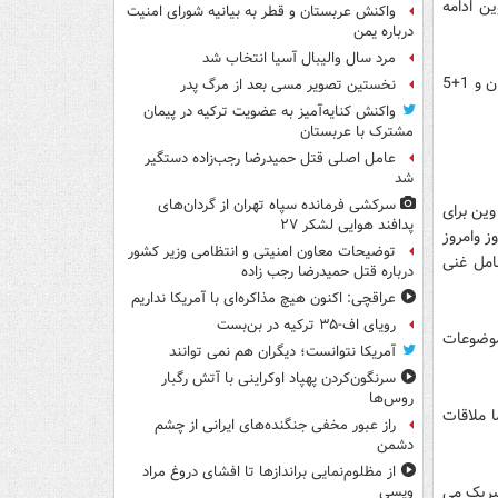
 93 این مذاکرات در وین ادامه
واکنش عربستان و قطر به بیانیه شورای امنیت
درباره یمن
مرد سال والیبال آسیا انتخاب شد
مسئول سیاست خارجی اتحادیه ا روپا مرحله بعدی مذاکرات را ملاقات های کارشناسی ایران و 1+5
نخستین تصویر مسی بعد از مرگ پدر
واکنش کنایه‌آمیز به عضویت ترکیه در پیمان
مشترک با عربستان
عامل اصلی قتل حمیدرضا رجب‌زاده دستگیر
شد
سرکشی فرمانده سپاه تهران از گردان‌های
وین برای
پدافند هوایی لشکر ۲۷
رجلسات دیروز وامروز
توضیحات معاون امنیتی و انتظامی وزیر کشور
امل غنی
درباره قتل حمیدرضا رجب زاده
عراقچی: اکنون هیچ مذاکره‌ای با آمریکا نداریم
رویای اف-۳۵ ترکیه در بن‌بست
اره موضوعات
آمریکا نتوانست؛ دیگران هم نمی توانند
سرنگون‌کردن پهپاد اوکراینی با آتش رگبار
روس‌ها
ا ملاقات
راز عبور مخفی جنگنده‌های ایرانی از چشم
دشمن
از مظلوم‌نمایی براندازها تا افشای دروغ مراد
بریک می
ویسی