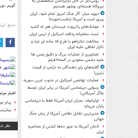
روس‌اتم: در حال بازگرداندن متخصصان به
گویم .نور
نیروگاه هسته‌ای بوشهر هستیم
دیوید میلر: اگر جنگ امروز تمام شود، ایران
پیروز است و آمریکا شکست‌خورده!
منبع: ایرنا
موشک‌های پاتریوت عربستان هم ته‌ کشید
تست مخفیانه پدافند اسرائیل از ترس ایران
مخالفت نتانیاهو با طرح ۱۵ ماده ای غزه و
تکرار لفاظی علیه ایران
تصاویری از عملیات بزرگ و دقیق یمنی ها
علیه دشمن سعودی در المخا+فیلم
گلایه‌های رای دهندگان به ترامپ از قیمت
بنزین!
عملیات تهاجمی اسرائیل در جنوب غربی سوریه
رسوایی دیپلماسی آمریکا در برابر ایران توسط
اخبار مرتب
بلاگر آمریکایی!
اولیانوف: بحران ایران-آمریکا فقط با دیپلماسی
پیام نو
پایان می‌یابد
پیش‌بین
جدی‌ترین تقابل نظامی آمریکا از زمان جنگ
جهانی
نظر شم
اذعان آمریکا به عبور ده‌ها کشتی از محاصره
ایران