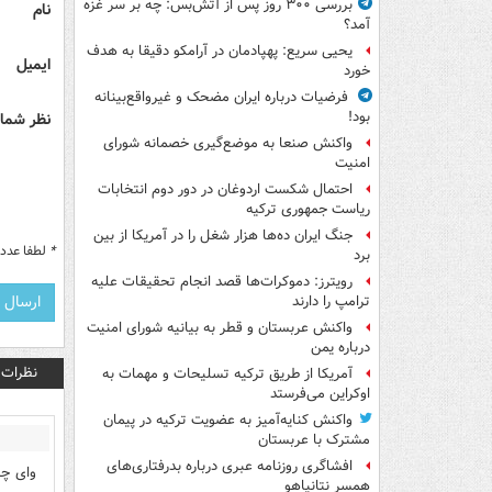
بررسی ۳۰۰ روز پس از آتش‌بس: چه بر سر غزه
نام
آمد؟
یحیی سریع: پهپادمان در آرامکو دقیقا به هدف
ایمیل
خورد
فرضیات درباره ایران مضحک و غیرواقع‌بینانه
بود!
نظر شما 
واکنش صنعا به موضع‌گیری خصمانه شورای
امنیت
احتمال شکست اردوغان در دور دوم انتخابات
ریاست جمهوری ترکیه
جنگ ایران ده‌ها هزار شغل را در آمریکا از بین
*
لطفا عدد م
برد
رویترز: دموکرات‌ها قصد انجام تحقیقات علیه
ترامپ را دارند
واکنش عربستان و قطر به بیانیه شورای امنیت
درباره یمن
نظرات
آمریکا از طریق ترکیه تسلیحات و مهمات به
اوکراین می‌فرستد
واکنش کنایه‌آمیز به عضویت ترکیه در پیمان
مشترک با عربستان
افشاگری روزنامه عبری درباره بدرفتاری‌های
وای چه
همسر نتانیاهو