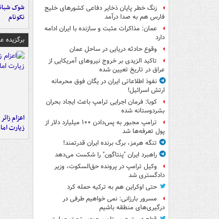
شوک شبانه 
زنگ خطر پایان ذخایر دفاعی کشورهای خلیج
نکونام
فارس هم به صدا درآمد
عمان: مذاکرات مثبت و سازنده با ایران ادامه
دارد
برگزیده 
وقوع حادثه دریایی در ساحل عمان
تاکید الزیدی بر خروج نیروهای آمریکایی از
عراق در تاریخ تعیین شده
نفوذ اطلاعاتی ایران در یگان فوق محرمانه
ارتش اسرائیل!
کوبا: فرمان اجرایی ترامپ باعث ایجاد بحران
بشردوستانه شده
اعزام زائر 
ترامپ مجبور به پس‌دادن ۱۰۰ میلیارد دلار از
زیارت اما
پول تعرفه‌ها شد
تنگه هرمز، برگ برنده ایران قدرتمند!
راهبرد ایران "پنتاگون" را شکست می‌دهد
وکیل ترامپ در پرونده حق‌السکوت، وزیر
دادگستری شد
حتی اوکراین هم به ترکیه حمله کرد
مسرور بارزانی: نمی خواهیم طرفی در
درگیری‌های منطقه باشیم