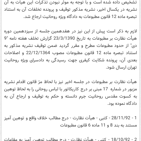
تشخیص داده شده است و با توجه به موثر نبودن تذکرات این هیات به آن
نشریه در یکسال اخیر، نشریه مذکور توقیف و پرونده تخلفات آن به استناد
تبصره ماده 12 قانون مطبوعات به دادگاه ویژه روحانیت ارجاع شد.
لازم به ذکر است پیش از این نیز در هفدهمین جلسه از سیزدهمین دوره
هیأت نظارت بر مطبوعات به تاریخ 23/3/1390 گزارش تخلف هفته نامه "9
دی" از حدود مطبوعات مطرح و مقرر گردید ضمن توقیف نشریه مذکور به
استناد تبصره ماده 12 قانون مطبوعات مصوب 22/12/1364 و اصلاحات
بعدی آن، پرونده شکایت کیفری جهت رسیدگی به دادسرای ویژه روحانیت
تهران ارسال شود.
هیأت نظارت بر مطبوعات در جلسه اخیر نیز با لحاظ مرّ قانون اقدام نشریه
مزبور در شماره 17 مبنی بر درج کاریکاتور با لباس روحانی را به لحاظ توهین
به کسوت مقدس روحانیت جرم دانسته و حکم به توقیف و ارجاع آن به
دادگاه نموده بود.
1 - 28/11/92 - کتبی - هیأت نظارت - درج مطالب خلاف واقع و توهین آمیز
مستند به بند 8 و 11 ماده 6 قانون مطبوعات
2 - 18/10/92 - کتبی - هیأت نظارت - درج مطالب توهین آمیز به مقامات