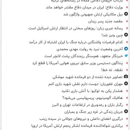
بازتاب «پیمان دفاعی مکه» در رسانه‌های ترکیه
وزارت دفاع: ایران در میدان دفاع مقتدر خواهد ماند
بیل مکانیکی ارتش صهیونی واژگون شد
مقصد جدید پسر زیدان
رسانه عبری زبان: روزهای سختی در انتظار ارتش اسرائیل است
چین ونیز شد!
کدام فرضیات واشنگتن درباره جنگ با ایران اشتباه از کار درآمد
آخرین وضعیت نبرد به روایت مهدی محمدی
خبرنگار متعهد، هم‌سنگر رزمندگان پشت لانچر است
پنتاگون دسترسی وزیر سابق نیروی هوایی آمریکا را قطع کرد
نقطه، ته خط!
تصاویر دیده‌ نشده از دو فرمانده شهید موشکی
مهران غفوریان: دوست دارم نقش شهید بازی کنم
هشدار پکن به توکیو: با آتش بازی نکنید
هافبک آلومینیوم، پرسپولیسی می‌شود؟
رگبار باران و رعدوبرق در ارتفاعات تهران و البرز
جریان زندگی در غزه زیر جنگ و بمباران
درگیری اعضای داعش و نیروهای جولانی در سیده زینب
برکناری شوکه‌کننده فرمانده لشکر پنجم ارتش آمریکا در اروپا