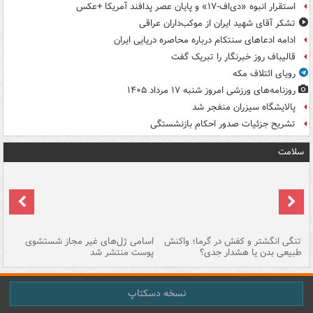
استقرار انبوه «دی‌اف‑۱۷» و پایان عصر پدافند آمریکا +عکس
تشکر آقای شهید ایران از موکب‌داران عراقی
ادامه ادعاهای سنتکام درباره محاصره دریایی ایران
قالیباف روز خبرنگار را تبریک گفت
رویای ائتلاف مکه
روزنامه‌های ورزشی امروز ‌شنبه ۱۷ مرداد ۱۴۰۵
پالایشگاه سیزران منفجر شد
تشریح جزئیات صدور احکام بازنشستگی
سلامت
تنگی انگشتر و کفش در گرما؛ واکنش
اسامی ژل‌های غیر مجاز شستشوی
مر
طبیعی بدن یا هشدار جدی؟
پوست منتشر شد
نسخه دسکتاپ