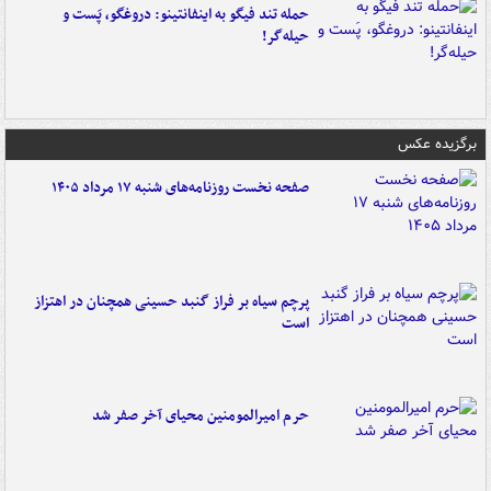
حمله تند فیگو به اینفانتینو: دروغگو، پَست‌ و
حیله‌گر!
برگزیده عکس
صفحه نخست روزنامه‌های شنبه ۱۷ مرداد ۱۴۰۵
پرچم سیاه بر فراز گنبد حسینی همچنان در اهتزاز
است
حرم امیرالمومنین محیای آخر صفر شد