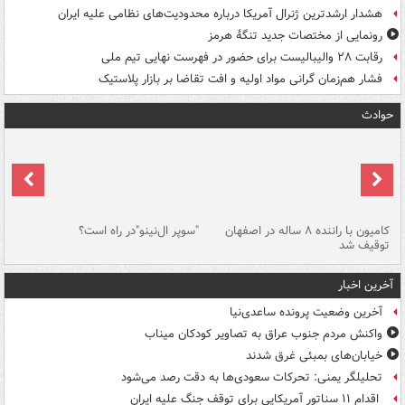
هشدار ارشدترین ژنرال آمریکا درباره محدودیت‌های نظامی علیه ایران
رونمایی از مختصات جدید تنگۀ هرمز
رقابت ۲۸ والیبالیست برای حضور در فهرست نهایی تیم ملی
فشار هم‌زمان گرانی مواد اولیه و افت تقاضا بر بازار پلاستیک
حوادث
۱ خودرو با ۱۹
کامیون با راننده ۸ ساله در اصفهان
"سوپر ال‌نینو"در راه است؟
رگ
توقیف شد
ته
آخرین اخبار
آخرین وضعیت پرونده ساعدی‌نیا
واکنش مردم جنوب عراق به تصاویر کودکان میناب
خیابان‌های بمبئی غرق شدند
تحلیلگر یمنی: تحرکات سعودی‌ها به دقت رصد می‌شود
اقدام ۱۱ سناتور آمریکایی برای توقف جنگ علیه ایران