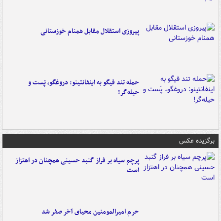
پیروزی استقلال مقابل همنام خوزستانی
حمله تند فیگو به اینفانتینو: دروغگو، پَست‌ و
حیله‌گر!
برگزیده عکس
پرچم سیاه بر فراز گنبد حسینی همچنان در اهتزاز
است
حرم امیرالمومنین محیای آخر صفر شد