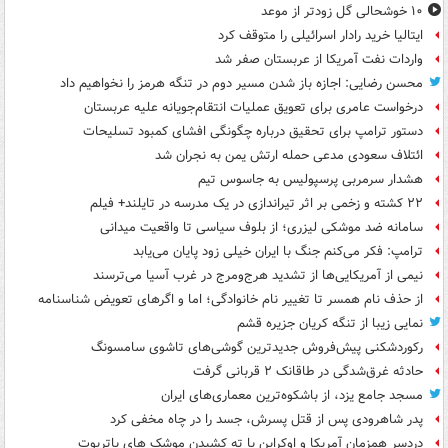
۱۰ خوشحالی گل زودتر از موعد
ایتالیا خرید رادار اسرائیلی را متوقف کرد
واردات نفت آمریکا از عربستان صفر شد
محسن رضایی: اجازه باز شدن مسیر دوم در تنگه هرمز را نخواهیم داد
درخواست عامری برای تعویق عملیات انتقام‌جویانه علیه عربستان
دستور ترامپ برای تحقیق درباره چگونگی افشای کمبود تسلیحات
ائتلاف سعودی مدعی حمله ارتش یمن به نجران شد
هشدار سرمربی پرسپولیس به جاسوس تیم
۲۲ کشته و زخمی بر اثر تیراندازی در یک مدرسه در تایلند+ فیلم
سامانه ضد موشکی لیزری؛ از بلوف سیاسی تا واقعیت میدانی
ترامپ: فکر می‌کنم جنگ با ایران خیلی زود پایان می‌یابد
نیمی از آمریکایی‌ها از تشدید هرج‌ومرج در غرب آسیا می‌ترسند
از حذف نام همسر تا تغییر نام خانوادگی؛ اما و اگرهای تعویض شناسنامه
نمایی زیبا از تنگه کریان جزیره قشم
رکوردشکنی پیش‌فروش جدیدترین گوشی‌های تاشوی سامسونگ
حادثه غرق‌شدگی در طاقانک ۲ قربانی گرفت
مسجد جامع یزد، از باشکوه‌ترین معماری‌های ایران
پدر شاهرودی پس از قتل پسرش، جسد را در چاه مخفی کرد
دردسر همزمان آمریکا و اوکراین با ته کشیدن موشک های پاتریوت