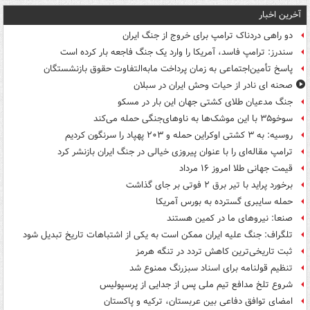
آخرین اخبار
دو راهی دردناک ترامپ برای خروج از جنگ ایران
سندرز: ترامپ فاسد، آمریکا را وارد یک جنگ فاجعه بار کرده است
پاسخ تأمین‌اجتماعی به زمان پرداخت مابه‌التفاوت حقوق بازنشستگان
صحنه ای نادر از حیات وحش ایران در سبلان
جنگ مدعیان طلای کشتی جهان این بار در مسکو
سوخو۳۵ با این موشک‌ها به ناوهای‌جنگی حمله می‌کند
روسیه: به ۳ کشتی اوکراین حمله و ۲۰۳ پهپاد را سرنگون کردیم
ترامپ مقاله‌ای را با عنوان پیروزی خیالی در جنگ ایران بازنشر کرد
قیمت جهانی طلا امروز ۱۶ مرداد
برخورد پراید با تیر برق ۲ فوتی بر جای گذاشت
حمله سایبری گسترده به بورس آمریکا
صنعا: نیروهای ما در کمین‌ هستند
تلگراف: جنگ علیه ایران ممکن است به یکی از اشتباهات تاریخ تبدیل شود
ثبت تاریخی‌ترین کاهش تردد در تنگه هرمز
تنظیم قولنامه برای اسناد سبزرنگ ممنوع شد
شروع تلخ مدافع تیم ملی پس از جدایی از پرسپولیس
امضای توافق دفاعی بین عربستان، ترکیه و پاکستان