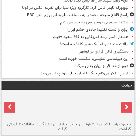
آنچه رهبر شهید سال‌ها پیش دیده بودند
نیویورک تایمز فاش کرد: کارگروه ویژه سیا برای تفرقه افکنی در کوبا
پاسخ قاطع ملیحه محمدی به نسخه تسلیم‌طلبی روی آنتن BBC
هشدار سرمربی پرسپولیس به جاسوس تیم
ایران را تست نکنید! جاده‌ی خشم ایران!
هشدار افسر ارشد آمریکایی به کاخ سفید +فیلم
ایالات متحده واقعاً یک «ببر کاغذی» است!
دستگیری قاتل فراری در نوشهر
این دیپلماسی نمایشی، شکست خورده است
عبور از خط قرمز ایران یعنی مرگ!
ترامپ: فکر می‌کنم جنگ با ایران خیلی زود پایان می‌یابد
حوادث
برخورد پراید با تیر برق ۲ فوتی بر جای
حادثه غرق‌شدگی در طاقانک ۲ قربانی
پد
گذاشت
گرفت
جس