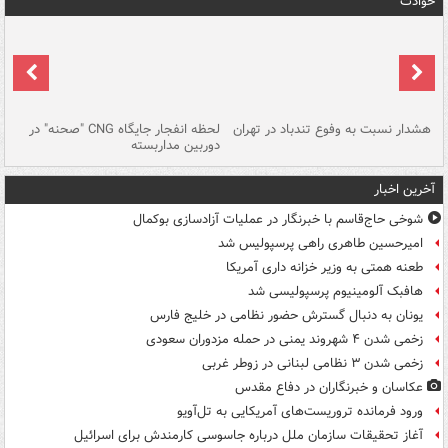
حوادث
ای
هشدار نسبت به وفوع تندباد در تهران
لحظه انفجار جایگاه CNG "صحنه" در
دس
دوربین مداربسته
ات
آخرین اخبار
شوخی حاج‌قاسم با خبرنگار در عملیات آزادسازی بوکمال
امیرحسین طاهری راهی پرسپولیس شد
طعنه همتی به وزیر خزانه داری آمریکا
هافبک آلومینیوم پرسپولیسی شد
یونان به دنبال گسترش حضور نظامی در خلیج فارس
زخمی شدن ۴ شهروند یمنی در حمله مزدوران سعودی
زخمی شدن ۳ نظامی لبنانی در زوطر غربی
عکاسان و خبرنگاران در دفاع مقدس
ورود فرمانده تروریست‌های آمریکایی به تل‌آویو
آغاز تحقیقات سازمان ملل درباره جاسوسی کارمندش برای اسرائیل