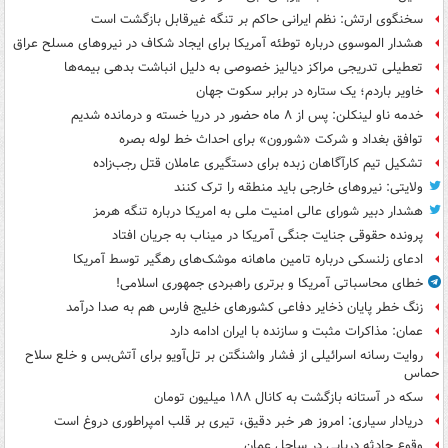
سخنگوی ارتش: نظم ایرانی حاکم بر تنگه غیرقابل بازگشت است
هشدار الموسوی درباره توطئه آمریکا برای ایجاد شکاف در نیروهای مسلح عراق
تعطیلی تدریجی مراکز دیالیز خصوصی به دلیل انباشت بدهی بیمه‌ها
خاویر باردم؛ یک ستاره در برابر سکوت جهان
خدمه ناو لینکلن: پس از ۸ ماه حضور در دریا خسته و درمانده‌ شدیم
توافق بغداد و شرکت «شورون» برای احداث خط لوله بصره
تشکیل تیم کارآگاهان زبده برای دستگیری عاملان قتل رجب‌زاده
ولایتی: نیروهای خارجی باید منطقه را ترک کنند
هشدار دبیر شورای عالی امنیت ملی به امریکا درباره تنگه هرمز
پرونده حقوقی جنایت جنگی آمریکا در میناب به جریان افتاد
ادعای زلنسکی درباره تامین ماهانه موشک‌های رهگیر توسط آمریکا
خطای محاسباتی آمریکا و برتری راهبردی جمهوری اسلامی!
زنگ خطر پایان ذخایر دفاعی کشورهای خلیج فارس هم به صدا درآمد
عمان: مذاکرات مثبت و سازنده با ایران ادامه دارد
روایت رسانه اسرائیلی از فشار واشنگتن بر تل‌آویو برای آتش‌بس و خلع سلاح
حماس
سکه در آستانه بازگشت به کانال ۱۸۸ میلیون تومان
دریادار سیاری: امروز هر خبر دقیق، تیری بر قلب امپراطوری دروغ است
وقوع حادثه دریایی در ساحل عمان