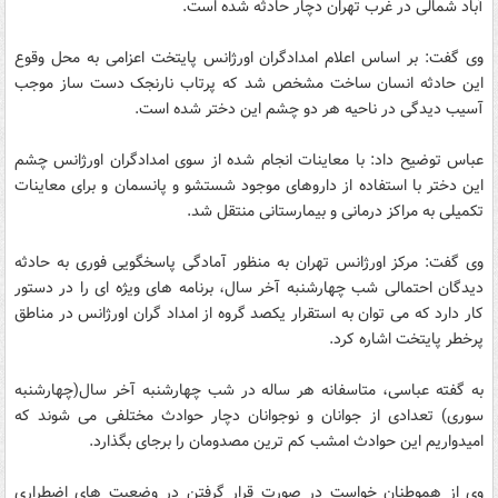
آباد شمالی در غرب تهران دچار حادثه شده است.
وی گفت: بر اساس اعلام امدادگران اورژانس پایتخت اعزامی به محل وقوع
این حادثه انسان ساخت مشخص شد که پرتاب نارنجک دست ساز موجب
آسیب دیدگی در ناحیه هر دو چشم این دختر شده است.
عباس توضیح داد: با معاینات انجام شده از سوی امدادگران اورژانس چشم
این دختر با استفاده از داروهای موجود شستشو و پانسمان و برای معاینات
تکمیلی به مراکز درمانی و بیمارستانی منتقل شد.
وی گفت: مرکز اورژانس تهران به منظور آمادگی پاسخگویی فوری به حادثه
دیدگان احتمالی شب چهارشنبه آخر سال، برنامه های ویژه ای را در دستور
کار دارد که می توان به استقرار یکصد گروه از امداد گران اورژانس در مناطق
پرخطر پایتخت اشاره کرد.
به گفته عباسی، متاسفانه هر ساله در شب چهارشنبه آخر سال(چهارشنبه
سوری) تعدادی از جوانان و نوجوانان دچار حوادث مختلفی می شوند که
امیدواریم این حوادث امشب کم ترین مصدومان را برجای بگذارد.
وی از هموطنان خواست در صورت قرار گرفتن در وضعیت های اضطراری