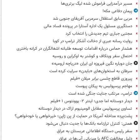
مسیر درآمدزایی فراموش شده لیگ برتری‌ها
پیمان دفاعی مکه!
مربی سابق استقلال سرمربی آفریقای جنوبی شد
دستگیری مسئول یک اداره آستارا در پرونده فساد مالی
مجتبی جباری تیم جدیدش را انتخاب کرد
روایت رسانه عبری از دخالت آشکار ترامپ در کوبا
هشدار حماس درباره اقدامات توسعه طلبانه اشغالگران در کرانه باختری
احتمال سفر ویتکاف و کوشنر به اوکراین و روسیه
جان دوباره نگین فیروزه ای ایران «دریاچه ارومیه»
سرطان به استخوان‌های «بایدن» سرایت کرده است
پیروزی قاطع چلسی برابر میلان +فیلم
مهاجم پرسپولیس به پیکان پیوست
ترامپ، مرتکب جنایت جنگی شده است
دیدار دوستانه اما جدی؛ اینتر ۲- یوونتوس ۱ +فیلم
تساوی پرسپولیس مقابل الومینیوم اراک در دیدار دوستانه
پشت‌پرده مداخله آمریکا در حمایت از یِن ژاپن؛ خیرخواهی یا خودخواهی؟
همتی: کنترل ترازنامه بانک‌ها با جدیت دنبال می‌شود
سفر رئیس دستگاه اطلاعاتی عربستان به عراق
دلیل مخالفت AFC با میزبانی آبی‌ها در عراق