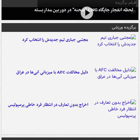
فیلم برگزیده
لحظه انفجار جایگاه CNG "صحنه" در دوربین مداربسته
برگزیده ورزشی
مجتبی جباری تیم جدیدش را انتخاب کرد
دلیل مخالفت AFC با میزبانی آبی‌ها در عراق
اخراج بدون تعارف در انتظار فرد خاطی پرسپولیس