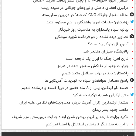
استقرار انبوه «دی‌اف‑۱۷» و پایان عصر پدافند آمریکا +عکس
درگیری اعضای داعش و نیروهای جولانی در سیده زینب
لحظه انفجار جایگاه CNG "صحنه" در دوربین مداربسته
پزشکیان: جنایات امروز واشنگتن را هم محکوم کنید
بیانیه سپاه پاسداران به مناسبت روز خبرنگار
تصاویر دیده‌ نشده از دو فرمانده شهید موشکی
"سوپر ال‌نینو"در راه است؟
پالایشگاه سیزران منفجر شد
فارن افرز: جنگ با ایران یک فاجعه است
جزئیات جدید از نفتکش منفجر شده در هرمز
پاکستان: باید در برابر اسرائیل متحد شویم
پاسخ معنادار هوافضای سپاه به تهدیدات آمریکایی‌ها
خدمه ناو لینکلن: پس از ۸ ماه حضور در دریا خسته و درمانده‌ شدیم
حتی اوکراین هم به ترکیه حمله کرد
هشدار ارشدترین ژنرال آمریکا درباره محدودیت‌های نظامی علیه ایران
مقصد جدید پسر زیدان
تاکید وزارت خارجه بر لزوم روشن شدن ابعاد جنایت تروریستی مزار شریف
از این به بعد دیگر نامه‌های استقلال را امضا نمی‌کنم