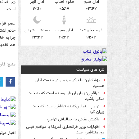
اذان صبح
طلوع آفتاب
اذان ظهر
وی اضافه
۰۳:۴۲
۰۵:۱۷
۱۲:۱۰
است.
عضو فراک
غروب خورشید
اذان مغرب
نیمه‌شب شرعی
خانم اشتو
۱۹:۰۳
۱۹:۲۳
۲۳:۲۲
چرا به خا
هم تقدیم
منبع: فا
تازه های سیاست
پزشکیان: ما نوکر مردم و در خدمت آنان
هستیم
عراقچی: زمان آن فرا رسیده است که به خود
متکی باشیم
ترامپ التماس‌کننده توافقی است که خود
ویران کرد
واکنش بقائی به خیالبافی ترامپ
اظهارات وزیر خزانه‌داری آمریکا با مواضع قبلی
وی متناقض است
اخبار مرتب