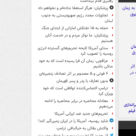
رهبری قدم برنداشت
پزشکیان: هرگز استعفا نداده‌ام و نخواهم داد
تجاوزات مجدد رژیم صهیونیستی به جنوب
لبنان
حمله به ۱۵ نفتکش‌ اماراتی از ابتدای جنگ
پزشکیان: ما نوکر مردم و در خدمت آنان
هستیم
مان
سنای آمریکا لایحه تحریم‌های گسترده انرژی
وق
روسیه را تصویب کرد
عراقچی: زمان آن فرا رسیده است که به خود
متکی باشیم
۶ فوتی و ۵ مصدوم بر اثر تصادف زنجیره‌ای
بدون تعارف با پدر و پسر قهرمان
ترامپ التماس‌کننده توافقی است که خود
ویران کرد
معادله محاصره در برابر محاصره را ادامه
یراندازی
می‌دهیم
فیلم
تحریم‌های جدید ضد ایرانی آمریکا
شاید روسیه، آمریکا را در ایران زمین‌گیر کند!
واکنش بقائی به خیالبافی ترامپ
اثر جدید کارتونیست سوری با عنوان مدیریت