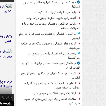
موشک‌های بالستیک ایران؛ چالش راهبردی
آمریکا
باید افراد کارآمدتر را به کار گرفت
آنچه رهبر شهید سال‌ها پیش دیده بودند
رایزنی عراقچی و همتای موریتانی خود درباره
تحولات منطقه
روایتی از همدلی و همسویی ملت‌ها در مراسم
رگبار و رع
اربعین
کشور
کریدورهای شمالی و جنوبی تنگه هرمز حذف
می‌شوند
زنجیرهایی که آمریکا را به زیر سطح آب
می‌کشند!
درماندگی صهیونیست‌ها در برابر استراتژی و
قدرت ایران
۶ دستاورد بزرگ ایران در ۱۶۰ روز رهبری رهبر
انقلاب
ادعای شبکه «الحدث» درباره ایجاد گذرگاه
جای گذا
موقت در تنگه هرمز
ابتکارات رهبر انقلاب در میدان نبرد
فیلم برگزی
هلاکت اعضای یک تیم تروریستی در جنوب
بوسه‌ پ
سیستان