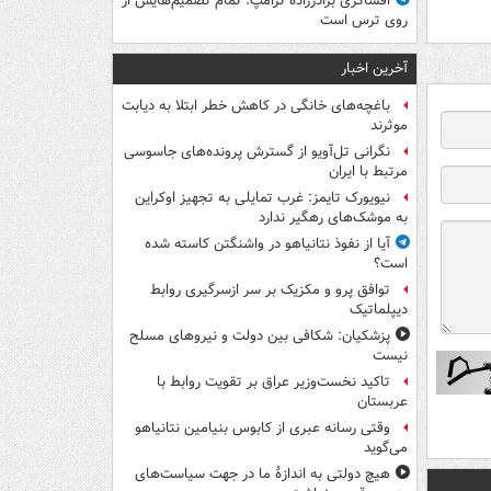
افشاگری برادرزاده ترامپ: تمام تصمیم‌هایش از
روی ترس است
آخرین اخبار
باغچه‌های خانگی در کاهش خطر ابتلا به دیابت
موثرند
نگرانی تل‌آویو از گسترش پرونده‌های جاسوسی
مرتبط با ایران
نیویورک تایمز: غرب تمایلی به تجهیز اوکراین
به موشک‌های رهگیر ندارد
آیا از نفوذ نتانیاهو در واشنگتن کاسته شده
است؟
توافق پرو و مکزیک بر سر ازسرگیری روابط
دیپلماتیک
پزشکیان: شکافی بین دولت و نیروهای مسلح
نیست
تاکید نخست‌وزیر عراق بر تقویت روابط با
عربستان
وقتی رسانه عبری از کابوس بنیامین نتانیاهو
می‌گوید
هیچ دولتی به اندازۀ ما در جهت سیاست‌های