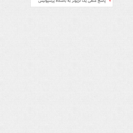
پاسخ منفی یک لژیونر به باشگاه پرسپولیس