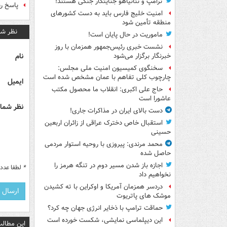
ترامپ و نتانیاهو جنایتکار جنگی هستند!
پاسخ رس
امنیت خلیج فارس باید به دست کشورهای
منطقه تأمین شود
نظر شم
ماموریت در حال پایان است!
نشست خبری رئیس‌جمهور همزمان با روز
نام
خبرنگار برگزار می‌شود
سخنگوی کمیسیون امنیت ملی مجلس:
چارچوب کلی تفاهم با عمان مشخص شده است
ایمیل
حاج علی اکبری: انقلاب ما محصول مکتب
عاشورا است
نظر شما 
دست بالای ایران در مذاکرات جاری!
استقبال خاص دخترک عراقی از زائران اربعین
حسینی
محمد مرندی: پیروزی با روحیه استوار مردمی
حاصل شده
اجازه باز شدن مسیر دوم در تنگه هرمز را
*
لطفا عدد م
نخواهیم داد
دردسر همزمان آمریکا و اوکراین با ته کشیدن
موشک های پاتریوت
حماقت ترامپ با ذخایر انرژی جهان چه کرد؟
این دیپلماسی نمایشی، شکست خورده است
این مطالب