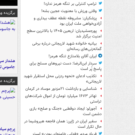
ترامپ کنترلی بر تنگه هرمز ندارد!
وقتی ورزش با معنویت عجین بشه!
برگزیده و
پزشکیان: مشروطه نقطه عطف بیداری و
آزادی‌خواهی ملت ایران بود
پورجمشیدیان: اربعین ۱۴۰۵ با بالاترین سطح
امنیت برگزار شد
بیانیه خانواده شهید لاریجانی درباره برخی
گمانه‌زنی‌های رسانه‌ای
ایران آقای بلامنازع تنگه هرمز!
هشدار سرم
سردار ابن‌الرضا: دست نیروهای مسلح برای
جاسوس تی
پاسخ پُر است
تکذیب ادعای «نحوه ردزنی محل استقرار شهید
برگزیده 
لاریجانی»
شناسایی و بازداشت ۲۱مزدور موساد در کرمان
تهاتر ۱۶۷۳ میلیارد تومان از اموال شرکت‌های
تراستی
آجورلو: ایجاد دوقطبی «جنگ و صلح‌» بازی
دشمن است
سفیر ایران در ژاپن: همان فاجعه هیروشیما در
حال تکرار است
پرچم سیاه
فریاد مردم «فدایی خامنه‌ای بودن» است