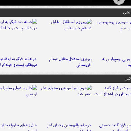
رزشی
ربی پرسپولیس به
پیروزی استقلال مقابل همنام
حمله تند فیگو به اینفانتین
م
خوزستانی
دروغگو، پَست‌ و حیله‌گر!
عکس
 بر فراز گنبد حسینی
حرم امیرالمومنین محیای آخر
حال و هوای سامرا بعد از ا