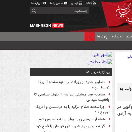
RSS
آرشیو
تماس با ما
دربارهٔ ما
MASHREGH
NEWS
یلم
دیدگاه
پیوندها
بازار
اپ
پربازدیدترین ها
تصاویر جدید از پهپادهای منهدم‌شده آمریکا
توسط سپاه
۹ دی، گفت: کاش دولت به
سامانه ضد موشکی لیزری؛ از بلوف سیاسی تا
واقعیت میدانی
گویی در
چرا محمد صلاح ترکیه را به عربستان و آمریکا
ترجیح داد
ر 2 هفته قبل، راجع به آزادی
هشدار سرمربی پرسپولیس به جاسوس تیم
گربه جریان برق شهرستان فریمان را قطع کرد