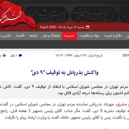
شنبه ۱۷ مرداد ۱۴۰۵ -
Aug 8 2026
ی
دفاع و امنیت
جهاد و مقاومت
حسینیه
فرهنگ و هنر
جامعه
اقتصاد
عکس و ف
295
تاریخ انتشار:
۲۷ اسفند ۱۳۹۲ - ۱۷:۱۲
۰ نظر
چ
واکنش بذرپاش به توقیف "۹ دی"
نماینده مردم تهران در مجلس شورای اسلامی با انتقاد از توقیف 
انم اشتون برای رسانه‌ها درجه آزادی قائل بود.
 مشرق،
مهرداد بذرپاش نماینده مردم تهران در مجلس شورای اسلامی در گفت‌و
واکنش به توقیف نشریه 9 دی، گفت: مگر جناب آقای رئیس جمهو
ی را نگفت، پس یا آقای رئیس جمهور خلاف گفت یا وزارت ارشاد پیام را نگرفت.