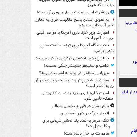
جدید تنگه هرمز
راز قدرت ایران، امنیت پایدار و بومی آن است!
به تعویق افتادن پاسخ مقاومت عراق به تجاوز
اخیر آمریکایی سعودی
اظهارات وزیر خزانه‌داری آمریکا با مواضع قبلی
وی متناقض است
حکم دادگاه آمریکا برای توقف ساخت سالن
رقص ترامپ
حمله پهپادی به کشتی ترکیه‌ای در دریای سیاه
و:
ترامپ و نتانیاهو جنایتکار جنگی هستند!
میزبانی استقلال در آسیا به امارات می‌رسد؟
سامانه موشکی پاتریوت چیست و چرا ذخایر آن
رو به اتمام است؟
امنیت خلیج فارس باید به دست کشورهای
منطقه تأمین شود
بارش باران در فاروج خراسان شمالی
انفجار بزرگ در شهر المخا یمن
تنگه هرمز به نماد یک تحقیر تاریخی برای
آمریکا تبدیل شد!
یام
ماموریت در حال پایان است!