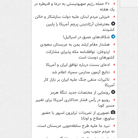
۲۰ حمله رژیم صهیونیستی به درعا و قنیطره در
یک هفته
خیزش مردم لبنان علیه دولت سازشکار و خائن
معترضان آرژانتینی پرچم آمریکا را پایین
کشیدند
شکاف‌های عمیق در اسرائیل!
هشدار مقام ارشد یمن به عربستان سعودی
اردوغان: توافقنامه مکه پذیرای مشارکت
کشورهای دوست است
ادعای بسنت درباره توافق ایران و آمریکا
نتایج آزمون مدارس سمپاد اعلام شد
تاثیرات منفی جنگ علیه ایران بر بازار کار
آمریکا
رونمایی از مختصات جدید تنگۀ هرمز
روبیو در رأس فشار حداکثری آمریکا برای تغییر
مسیر کوبا
تصویری از تمرینات ترابزون اسپور با حضور
ساویچ، صلاح و اونانا
نبرد ما علیه طرح سلطه‌جویی عربستان است،
نه مردم جنوب یمن