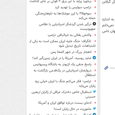
ل گرفتن
برخورد پراید با تیر برق ۲ فوتی بر جای گذاشت
ترامپ سوئیس را تهدید کرد
سوخو۳۵ با این موشک‌ها به ناوهای‌جنگی
حمله می‌کند
 اندازه
درگیر شدن گردشگر اسپانیایی با نظامی
نمی‌دانم
صهیونیست
گهان داس
واکنش بقائی به خیالبافی ترامپ
تلگراف: جنگ علیه ایران ممکن است به یکی از
اشتباهات تاریخ تبدیل شود
انفجار بزرگ در شهر المخا یمن
شاید روسیه، آمریکا را در ایران زمین‌گیر کند!
پاسخ منفی یک لژیونر به باشگاه پرسپولیس
دروازه‌بان اسپانیایی در یک‌قدمی بازگشت به
استقلال
ترامپ: فکر می‌کنم جنگ با ایران خیلی زود
پایان می‌یابد
استقبال خاص دخترک عراقی از زائران اربعین
حسینی
ادعای بسنت درباره توافق ایران و آمریکا
ماموریت در حال پایان است!