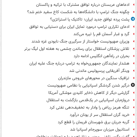
ادعاهای عربستان درباره توافق مشترک با ترکیه و پاکستان
چگونه جنگ ترامپ با دانشگاه‌ها به شکست کاخ سفید ختم شد؟
پشت پرده توافق جدید ایران؛ تاکتیک یا استراتژی؟
ادعای تکراری ترامپ درمورد تمایل ایران برای دستیابی به توافق
گرد و غبار آسمان قم را تیره می‌کند
وزیران صهیونیست خواستار از سرگیری جنگ نابودی غزه شدند
تلاش پزشکان استقلال برای رساندن چشمی به هفته اول لیگ برتر
بحران در راه‌آهن انگلیس ادامه دارد
هشدار نمایندگان جمهوری‌خواه به ترامپ درباره جنگ علیه ایران
وینگر آفریقایی پرسپولیس ماندنی شد
ترافیک سنگین در محورهای خروجی مازندران
درگیر شدن گردشگر اسپانیایی با نظامی صهیونیست
گزارشی دیگر از کاهش ذخایر کلیدی موشکی آمریکا
دروازه‌بان اسپانیایی در یک‌قدمی بازگشت به استقلال
تنگه هرمز ریاض را وادار به تخفیف‌دهی نفتی کرد
خرید گران استقلال سر از یونان درآورد
گربه جریان برق شهرستان فریمان را قطع کرد
استانبول میزبان سوپرجام اسپانیا شد
گفت وگوی تلفنی مودی و نتانیاهو درباره تحولات منطقه‌ای