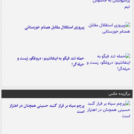
پیروزی استقلال مقابل همنام خوزستانی
حمله تند فیگو به اینفانتینو: دروغگو، پَست‌ و
حیله‌گر!
برگزیده عکس
پرچم سیاه بر فراز گنبد حسینی همچنان در اهتزاز
است