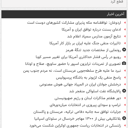
قطع کرد
گذ
آخرین اخبار
اردوغان: توافقنامه مکه پذیرای مشارکت کشورهای دوست است
ادعای بسنت درباره توافق ایران و آمریکا
نتایج آزمون مدارس سمپاد اعلام شد
تاثیرات منفی جنگ علیه ایران بر بازار کار آمریکا
رونمایی از مختصات جدید تنگۀ هرمز
روبیو در رأس فشار حداکثری آمریکا برای تغییر مسیر کوبا
تصویری از تمرینات ترابزون اسپور با حضور ساویچ، صلاح و اونانا
نبرد ما علیه طرح سلطه‌جویی عربستان است، نه مردم جنوب یمن
پاسخ منفی یک لژیونر به باشگاه پرسپولیس
درخشش جوانان ایران در المپیاد جهانی هوش مصنوعی
پالایشگاه نفت اسلواکی منفجر شد
دور هفتم مذاکرات لبنان و رژیم صهیونیستی
ترامپ و سودای پیروزی در انتخابات میان‌دوره‌ای
جزئیات توافق سه جانبه دفاعی ترکیه، عربستان و پاکستان
بلاتکلیفی بیش از ۱۳۰۰ مهاجر خردسال در سئوتای اسپانیا
زلنسکی در انتخابات ریاست جمهوری اوکراین شکست می‌خورد