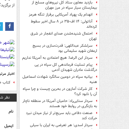
بازدید معاون ستاد کل نیروهای مسلح از
از برگزید
بیمارستان سیار سپاه در مرز مهران
انهدام یک پهپاد آمریکایی برفراز تنگه هرمز
آناتولی: ۱۴ اف-۳۵ در ۸ سال اخیر سقوط
کرده‌اند
احتمال شنیده‌شدن صدای انفجار در شرق
تهران
سرلشکر عبداللهی: قدرت‌سازی در بسیج
ارمغان شهید سلیمانی بود
سردار ابن الرضا: هیچ اعتمادی به آمریکا نداریم
پیام تسلیت فرماندهی کل سپاه در پی
درگذشت مادران شهیدان آدمی
اخبار مرتب
بیانیه سپاه در دومین سالگرد شهادت اسماعیل
هنیه
کتاب «
کار شرکت آمازون در بحرین چیست و چرا سپاه
آن را نابود کرد؟
نظر شم
سردار سنایی‌راد: حامیان آمریکا در منطقه ناچار
به بازنگری در روابط خود هستند
نام
صنعت دفاعی باید سریع‌تر از نیاز میدان نبرد
حرکت کند
سردار اسدی: هر تعرضی به ایران با سیلی
ایمیل