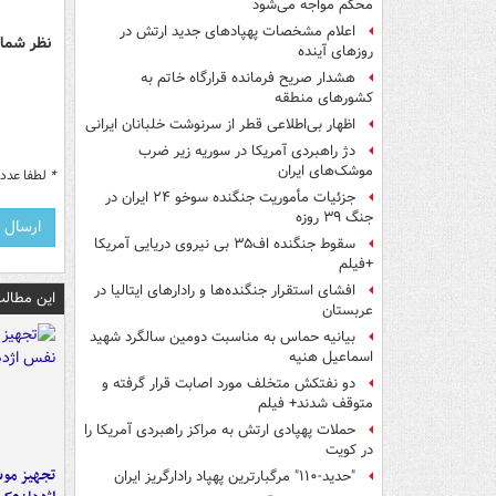
محکم مواجه می‌شود
اعلام مشخصات پهپادهای جدید ارتش در
نظر شما 
روزهای آینده
هشدار صریح فرمانده قرارگاه خاتم‌ به
کشورهای منطقه
اظهار بی‌اطلاعی قطر از سرنوشت خلبانان ایرانی
دژ راهبردی آمریکا در سوریه زیر ضرب
موشک‌های ایران
*
لطفا عدد م
جزئیات مأموریت جنگنده سوخو ۲۴ ایران در
جنگ ۳۹ روزه
سقوط جنگنده اف۳۵ بی نیروی دریایی آمریکا
+فیلم
افشای استقرار جنگنده‌ها و رادارهای ایتالیا در
این مطالب
عربستان
بیانیه حماس به مناسبت دومین سالگرد شهید
اسماعیل هنیه
دو نفتکش متخلف مورد اصابت قرار گرفته و
متوقف شدند+ فیلم
حملات پهپادی ارتش به مراکز راهبردی آمریکا را
در کویت
تجهیز موش
"حدید-۱۱۰" مرگبارترین پهپاد رادارگریز ایران