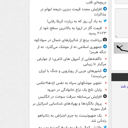
دریچه‌ای قلب
افزایش مجدد قیمت بنزین نتیجه ابهام در
مذاکرات
به یاد آن روز که به زیارت کربلا رفتی!
قیمت گاز در اروپا به بالاترین سطح خود از
۲۰۲۳ رسید
برداشت برنج از شالیزارهای شمال در سوادکوه
جمهوری اسلامی نه از موشک می‌گذرد، نه از
تنگه هرمز!
ناگفته‌هایی از آمپول های لاغری؛ از عوارض
مرگبار تا زیبایی
کشورهای عربی از رویارویی و جنگ با ایران
می‌ترسند!
تجهیز موشکهای سپاه به نفس اژدها+عکس
پایان تلخ یک نزاع خانوادگی در دورود
افزایش بی‌سابقه سرقت سوخت در انگلیس
پرواز بالگردها و پهپادهای شناسایی اسرائیل بر
فراز سوریه
یک صهیونیست به جرم اعتراض به نتانیاهو
زندانی شد
واکنش کمال شرف به پاسخ کوبنده یمن به