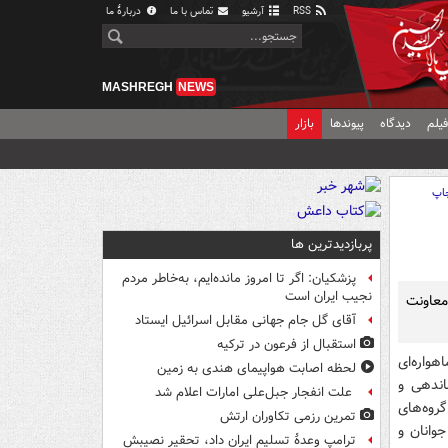
RSS
آرشیو
تماس با ما
دربارهٔ ما
MASHREGH
NEWS
یلم
دیدگاه
پیوندها
بازار
اپ
پربازدیدترین ها
پزشکیان: اگر تا امروز مانده‌ایم، به‌خاطر مردم
نجیب ایران است
معاونت
آقای گل جام جهانی مقابل اسرائیل ایستاد
استقبال از فرعون در ترکیه
واره‌ای
لحظه اصابت هواپیمای هندی به زمین
ندهی و
علت انفجار جبل‌علی امارات اعلام شد
روه‌های
تمرین رزمی تکاوران ارتش
جوانان و
ترامپ وعدۀ تسلیم ایران داد، تحقیر نصیبش