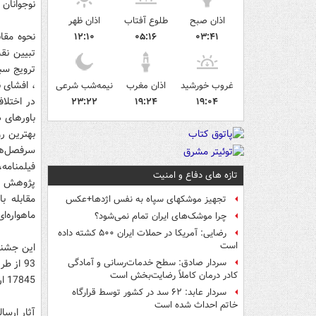
نوجوانان 
اذان صبح
طلوع آفتاب
اذان ظهر
نحوه مقاب
۱۲:۱۰
۰۵:۱۶
۰۳:۴۱
تبیین نق
ترویج سب
، افشای 
غروب خورشید
اذان مغرب
نیمه‌شب شرعی
در اختلا
۲۳:۲۲
۱۹:۲۴
۱۹:۰۴
باورهای د
بهترین ر
سرفصل‌ها
فیلمنامه
تازه های دفاع و امنیت
پژوهش شا
مقابله ب
تجهیز موشکهای سپاه به نفس اژدها+عکس
ماهواره‌ای
چرا موشک‌های ایران تمام نمی‌شود؟
رضایی: آمریکا در حملات ایران ۵۰۰ کشته داده
است
سردار صادق: سطح خدمات‌رسانی و آمادگی
کادر درمان کاملاً رضایت‌بخش است
17845 ارسال کنند.
سردار عابد: ۶۲ سد در کشور توسط قرارگاه
خاتم احداث شده است
آثار ارسا