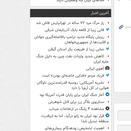
سدهای ایران چه وضعیتی دارند
آخرین اخبار
راز مرگ مرد ۷۲ ساله در تهرانپارس فاش شد
قابی زیبا از قلعه بابک آذربایجان شرقی
ریزش پایگاه جدید ترامپ بافاصله‌گیری جوانان
و اقلیت‌ها از جمهوری‌خواهان
نمایی زیبا از طبیعت بکر استان گیلان
کاهش شدید واردات نفت چین به دلیل جنگ
علیه ایران
آهوی ایرانی
فریاد مردم «فدایی خامنه‌ای بودن» است
نشریه آمریکایی: روسیه قدرتمندترین ناوگان
هوایی در کل اروپا را دارد
آغاز جنگ ایران برای پایان قدرت آمریکا بود
سناریوی بلاگر زن برای قتل شوهرش
مشاهده ۴ پلنگ در ارتفاعات میناب
قرار بود ایران به زانو درآید، اما به ابرقدرت
منطقه تبدیل شد!
اهمیت تشخیص زودهنگام بیماری‌های