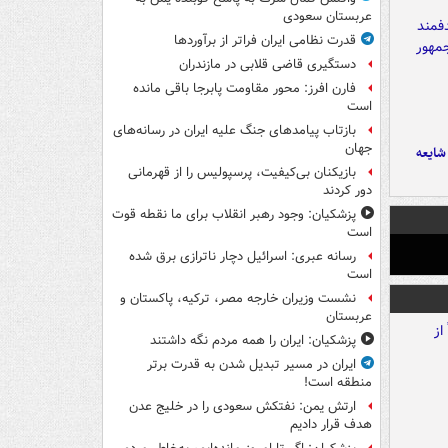
عربستان سعودی
قدرت نظامی ایران فراتر از برآوردها
دستگیری قاضی قلابی در مازندران
فارن افرز: محور مقاومت پابرجا باقی مانده
است
بازتاب پیامدهای جنگ علیه ایران در رسانه‌های
جهان
ایعه
بازیکنان بی‌کیفیت، پرسپولیس را از قهرمانی
دور کردند
پزشکیان: وجود رهبر انقلاب برای ما نقطه قوت
است
رسانه عبری: اسرائیل دچار ناترازی برق شده
است
نشست وزیران خارجه مصر، ترکیه، پاکستان و
عربستان
پزشکیان: ایران را همه مردم نگه داشتند
ایران در مسیر تبدیل شدن به قدرت برتر
منطقه است!
ارتش یمن: نفتکش سعودی را در خلیج عدن
هدف قرار دادیم