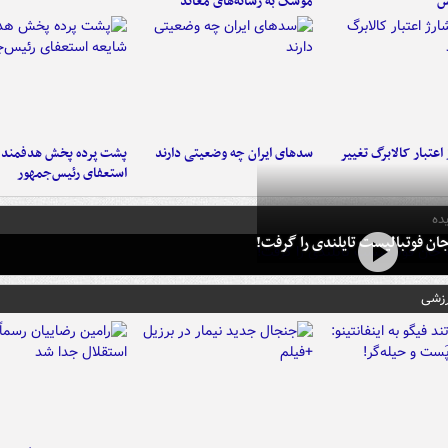
س
موشک به رسانه‌های معاند
اعتبار کالابرگ تغییر
سدهای ایران چه وضعیتی دارند
پشت پرده پخش هدفمند ش
استعفای رئیس‌جمهور
ده
ان فوتبالیست تایلندی را گرفت!
رزشی