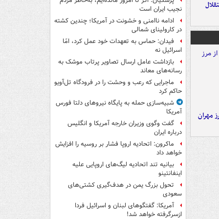
پزشکیان: اگر تا امروز مانده‌ایم، به‌خاطر مردم
تقلال
نجیب ایران است
ادامه ناامنی و خشونت در آمریکا؛ چندین کشته
در کارولینای شمالی
فیدان: حماس به تعهدات خود عمل کرد، امّا
اسرائیل نه
بازداشت عامل ارسال تصاویر پرتاب موشک به
رسانه‌های معاند
ماجرایی که رعب و وحشت را در فرودگاه تل‌آویو
حاکم کرد
شبیه‌سازی حمله به پایگاه نیروهای دلتا فورس
آمریکا
ز مهران
گفت وگوی وزیران خارجه آمریکا و انگلیس
درباره ایران
ماکرون: اتحادیه اروپا فشار بر روسیه را افزایش
خواهد داد
بیانیه تند اتحادیه لیگ‌های اروپایی علیه
اینفانتینو
تحول بزرگ یمن در هدف‌گیری کشتی‌های
سعودی
آمریکا: گفتگوهای لبنان و اسرائیل فردا
ازسرگرفته خواهد شد!