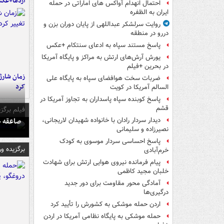
اژدها+عک
احتمال انهدام آواکس های اماراتی در حمله
ایران به الظفره
روایت سرلشکر عبداللهی از پایان دوران بزن و
دررو در منطقه
پاسخ مستند سپاه به ادعای سنتکام +عکس
یورش آرش‌های ارتش به مراکز و پایگاه‌ آمریکا
در بحرین +فیلم
زمان شارژ 
ضربات سخت هوافضای سپاه به پایگاه علی
کرد
السالم آمریکا در کویت
پاسخ کوبنده سپاه پاسداران به تجاوز آمریکا در
قشم
فیلم برگزی
صاعقه ج
دیدار سردار رادان با خانواده شهیدان لاریجانی،
نصیرزاده و سلیمانی
پاسخ احساسی سردار موسوی به کودک
برگزیده و
خرم‌آبادی
پیام فرمانده نیروی هوایی ارتش برای شهادت
خلبان مجید کاظمی
آمادگی محور مقاومت برای دور جدید
درگیری‌ها
اردن حمله موشکی به کشورش را تأیید کرد
حمله موشکی به پایگاه نظامی آمریکا در اردن