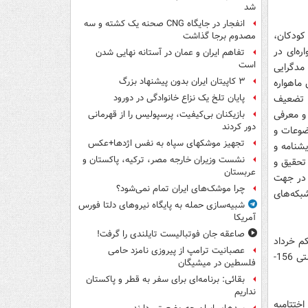
شد
انفجار در جایگاه CNG صحنه یک کشته و سه
 کودکان،
مصدوم برجا گذاشت
ه‌ای در
تفاهم ایران و عمان در آستانه نهایی شدن
است
مدگرایی
۳ کاپیتان ایران بدون پیشنهاد بزرگ
ماهواره
ر تضعیف
پایان تلخ یک نزاع خانوادگی در دورود
 و معرفی
بازیکنان بی‌کیفیت، پرسپولیس را از قهرمانی
دور کردند
ضوعات و
تجهیز موشکهای سپاه به نفس اژدها+عکس
نامه‌ و
نشست وزیران خارجه مصر، ترکیه، پاکستان و
تحقیق و
عربستان
 در جهت
چرا موشک‌های ایران تمام نمی‌شود؟
بکه‌های
شبیه‌سازی حمله به پایگاه نیروهای دلتا فورس
آمریکا
صاعقه جان فوتبالیست تایلندی را گرفت!
یخ یکم خرداد
عصبانیت ترامپ از پیروزی نامزد حامی
93 از طریق ایمیل media.basij@chmail.ir و یا از طریق لوح فشرده به آدرس صندوق پستی 156-
فلسطین در میشیگان
بقائی: برنامه‌ای برای سفر به قطر و پاکستان
نداریم
اختتامیه