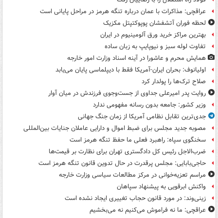
عراقچی: مذاکرات با عمان درباره تنگه هرمز در مراحل پایانی است
لحظه فوران آتشفشان پوپوکتپتل مکزیک
بهترین مراکز خرید ورق آلومینیوم در ایران
تفاوت لوله سبز و نیوپایپ به زبان ساده
همایش محرم و عاشورا در آینه اسناد وزارت امور خارجه
اولیانوف: بحران ایران-آمریکا فقط با دیپلماسی پایان می‌یابد
صلاح ترک‌ها را پولدار کرد
روایت پدر امیرعلی جداوی از جست‌وجوی فرزندش در میان آوار
وزیر کشور: جامعه بدون رسانه مفهومی ندارد
جدی‌ترین تقابل نظامی آمریکا از زمان جنگ جهانی
مصوبه جدید مجلس برای ضبط اموال و دارایی عاملان جنایات بین‌المللی
سخنگوی سپاه: راهبرد فعلی ما حفظ تنگه هرمز است
ضرب‌الاجل رئیس کل دادگستری تهران برای نظارت بر قیمت‌ها
حاجی‌بابایی: مجلس پرقدرت در حال تدوین قانون تنگه هرمز است
مراسم تعزیه‌خوانی در مرکز مطالعات سیاسی وزارت خارجه
واکنش ابرقویی به پیشنهاد سپاهان
زینی‌وند: در مورد قانون حجاب تغییری ایجاد نشده است
عراقچی: ما نه فراموش می‌کنیم نه می‌بخشیم