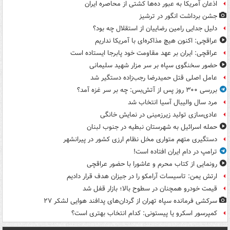
اذعان آمریکا به عبور ده‌ها کشتی از محاصره ایران
جشن برداشت انگور در ترشیز
دلیل جدایی رامین رضاییان از استقلال چه بود؟
عراقچی: اکنون هیچ مذاکره‌ای با آمریکا نداریم
عراقچی: ایران بر عهد مقاومت خود پابرجا ایستاده است
حضور سخنگوی سپاه بر سر مزار شهید سلیمانی
عامل اصلی قتل حمیدرضا رجب‌زاده دستگیر شد
بررسی ۳۰۰ روز پس از آتش‌بس: چه بر سر غزه آمد؟
مرد سال والیبال آسیا انتخاب شد
عادی‌سازی تولید زیرزمینی در نمایش خانگی
حمله اسرائیل به شهرستان نبطیه در جنوب لبنان
دستگیری متهم متواری مخل نظام ارزی کشور در پیرانشهر
ترامپ در دام ایران افتاده است!
رونمایی از کتاب محرم و عاشورا با حضور عراقچی
ارتش یمن: تاسیسات آرامکو را در جیزان هدف قرار دادیم
قیمت خودرو همچنان در سطوح بالا؛ بازار قفل شد
سرکشی فرمانده سپاه تهران از گردان‌های پدافند هوایی لشکر ۲۷
کمپرسور اسکرو یا پیستونی: کدام انتخاب بهتری است؟