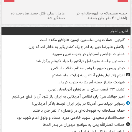
حمله مسلحانه به قهوه‌خانه‌ای در
عامل اصلی قتل حمیدرضا رجب‌زاده
گر
زاهدان؛ ۲ نفر جان باختند
دستگیر شد
نا
آخرین اخبار
گاردین: حملات یمن نخستین آزمون «توافق مکه» است
واکنش علیرضا دبیر به اخراج یک کشتی‌گیر به خاطر اضافه وزن
عملیات تهاجمی اسرائیل در جنوب غربی سوریه
نخستین جلسه مدیرعامل تراکتور با جواد نکونام برگزار شد
دیدار رییس جمهور با رهبر معظم انقلاب اسلامی
اعزام زائر اولی‌های آبادانی به زیارت امام هشتم
شهادت جانباز حمله آمریکا به جنوب کرمان
کشف ۳۳ قبضه سلاح در مرزهای آذربایجان غربی
امیر جهانشاهی: پای نظامی آمریکایی به ایران باز شود آن را قطع می‌کنیم
رسوایی دیپلماسی آمریکا در برابر ایران توسط بلاگر آمریکایی!
حمله مسلحانه به قهوه‌خانه‌ای در زاهدان؛ ۲ نفر جان باختند
حجت‌الاسلام سعیدی: شهید خادمی مورد اعتماد و وثوق امام شهید بود
حملات انصارالله یمن به مواضع مزدوران در بندر المخا
فولاد راه استقلال را با رضاییان رفت