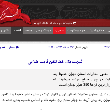
شنبه ۱۷ مرداد ۱۴۰۵ -
Aug 8 2026
ی
دفاع و امنیت
جهاد و مقاومت
حسینیه
فرهنگ و هنر
جامعه
اقتصاد
عکس و ف
295
تاریخ انتشار:
۲۷ اسفند ۱۳۹۲ - ۱۱:۱۶
۰ نظر
چ
قیمت یک خط تلفن ثابت طلایی
 معاون مخابرات استان تهران خطوط رند
ابت در چهار سطح عرضه می‌شوند که
ن آن‌ها 350 هزار تومان است.
 مشرق، معاون مخابرات استان تهران اظهار کرد:‌ در حال حاضر خطوط رند تلفن ث
یزان رند بودن آن‌ها به چهار سطح برنز، نقره، طلا و الماس تقسیم بندی شده‌اند.