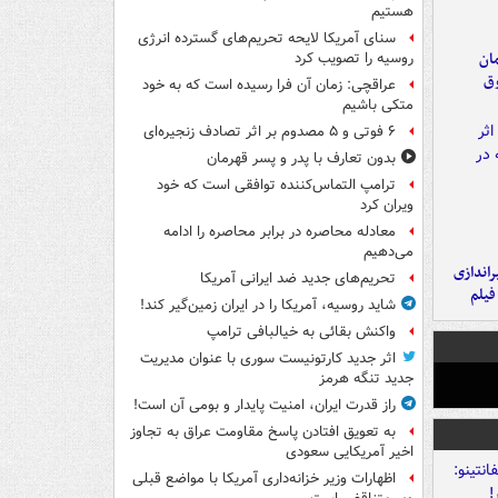
هستیم
سنای آمریکا لایحه تحریم‌های گسترده انرژی
مان
روسیه را تصویب کرد
وق
عراقچی: زمان آن فرا رسیده است که به خود
متکی باشیم
۶ فوتی و ۵ مصدوم بر اثر تصادف زنجیره‌ای
بدون تعارف با پدر و پسر قهرمان
ترامپ التماس‌کننده توافقی است که خود
ویران کرد
معادله محاصره در برابر محاصره را ادامه
می‌دهیم
یراندازی
تحریم‌های جدید ضد ایرانی آمریکا
فیلم
شاید روسیه، آمریکا را در ایران زمین‌گیر کند!
واکنش بقائی به خیالبافی ترامپ
اثر جدید کارتونیست سوری با عنوان مدیریت
جدید تنگه هرمز
راز قدرت ایران، امنیت پایدار و بومی آن است!
به تعویق افتادن پاسخ مقاومت عراق به تجاوز
اخیر آمریکایی سعودی
اظهارات وزیر خزانه‌داری آمریکا با مواضع قبلی