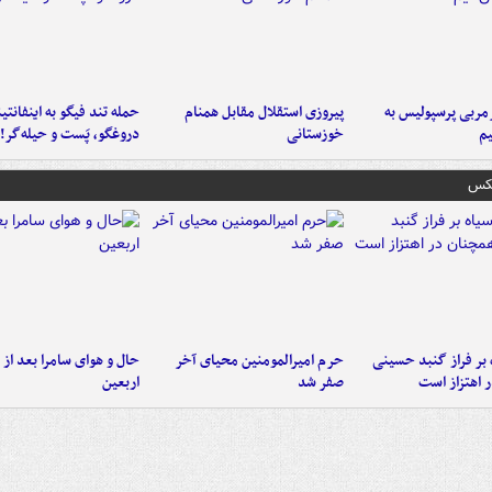
ربی پرسپولیس به
پیروزی استقلال مقابل همنام
حمله تند فیگو به اینفانتین
م
خوزستانی
دروغگو، پَست‌ و حیله‌گر!
عکس
 بر فراز گنبد حسینی
حرم امیرالمومنین محیای آخر
حال و هوای سامرا بعد از ا
 اهتزاز است
صفر شد
اربعین