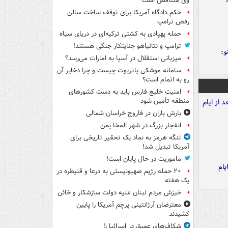
وی متناقض است
حکم دادگاه آمریکا برای توقف ساخت سالن
رقص ترامپ
حمله پهپادی به کشتی ترکیه‌ای در دریای سیاه
ترامپ و نتانیاهو جنایتکار جنگی هستند!
و:
میزبانی استقلال در آسیا به امارات می‌رسد؟
سامانه موشکی پاتریوت چیست و چرا ذخایر آن
رو به اتمام است؟
امنیت خلیج فارس باید به دست کشورهای
منطقه تأمین شود
بارش باران در فاروج خراسان شمالی
انفجار بزرگ در شهر المخا یمن
تنگه هرمز به نماد یک تحقیر تاریخی برای
آمریکا تبدیل شد!
ماموریت در حال پایان است!
یام
۲۰ حمله رژیم صهیونیستی به درعا و قنیطره در
یک هفته
خیزش مردم لبنان علیه دولت سازشکار و خائن
معترضان آرژانتینی پرچم آمریکا را پایین
کشیدند
شکاف‌های عمیق در اسرائیل!