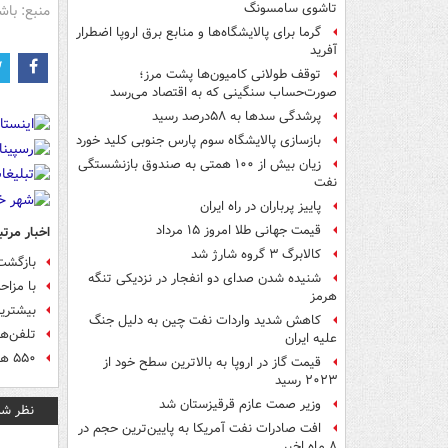
تاشوی سامسونگ
منبع: باش
گرما برای پالایشگاه‌ها و منابع برق اروپا اضطرار
آفرید
توقف طولانی کامیون‌ها پشت مرز؛
صورت‌حساب سنگینی که به اقتصاد می‌رسد
پرشدگی سدها به ۵۸درصد رسید
بازسازی پالایشگاه سوم پارس جنوبی کلید خورد
زیان بیش از ۱۰۰ همتی به صندوق‌ بازنشستگی
نفت
پاییز پرباران در راه ایران
قیمت جهانی طلا امروز ۱۵ مرداد
اخبار مرتب
کالابرگ ۳ گروه شارژ شد
بازگشت 
شنیده شدن صدای دو انفجار در نزدیکی تنگه
با مزاح
هرمز
بیشترین مکالمه
کاهش شدید واردات نفت چین به دلیل جنگ
تلفن‌های ثابت 
علیه ایران
۵۵۰ هزار شماره تلفن جدید در استان تهران فعال شد
قیمت گاز در اروپا به بالاترین سطح خود از
۲۰۲۳ رسید
وزیر صمت عازم قرقیزستان شد
نظر شم
افت صادرات نفت آمریکا به پایین‌ترین حجم در
۸ ماه اخیر