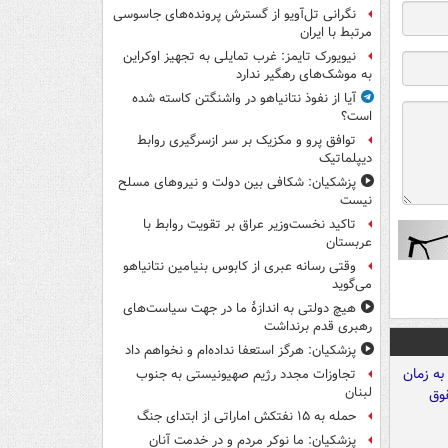
نگرانی تل‌آویو از گسترش پرونده‌های جاسوسی
مرتبط با ایران
نیویورک تایمز: غرب تمایلی به تجهیز اوکراین
به موشک‌های رهگیر ندارد
آیا از نفوذ نتانیاهو در واشنگتن کاسته شده
است؟
توافق پرو و مکزیک بر سر ازسرگیری روابط
دیپلماتیک
پزشکیان: شکافی بین دولت و نیروهای مسلح
نیست
تاکید نخست‌وزیر عراق بر تقویت روابط با
عربستان
وقتی رسانه عبری از کابوس بنیامین نتانیاهو
می‌گوید
هیچ دولتی به اندازۀ ما در جهت سیاست‌های
رهبری قدم برنداشت
پزشکیان: هرگز استعفا نداده‌ام و نخواهم داد
تجاوزات مجدد رژیم صهیونیستی به جنوب
لبنان
حمله به ۱۵ نفتکش‌ اماراتی از ابتدای جنگ
پزشکیان: ما نوکر مردم و در خدمت آنان