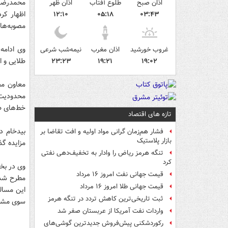
محمدرضا ب
اذان صبح
طلوع آفتاب
اذان ظهر
۱۲:۱۰
۰۵:۱۸
۰۳:۴۳
مصوبه‌های ابلاغ
غروب خورشید
اذان مغرب
نیمه‌شب شرعی
طلایی و ا
۲۳:۲۳
۱۹:۲۱
۱۹:۰۲
معاون مخ
محدودیت 
خط‌های ط
تازه های اقتصاد
بیدخام د
فشار هم‌زمان گرانی مواد اولیه و افت تقاضا بر
بازار پلاستیک
مزایده گذ
تنگه هرمز ریاض را وادار به تخفیف‌دهی نفتی
کرد
وی در بخ
قیمت جهانی نفت امروز ۱۶ مرداد
مطرح شده 
قیمت جهانی طلا امروز ۱۶ مرداد
این مساله
ثبت تاریخی‌ترین کاهش تردد در تنگه هرمز
سوی مشتر
واردات نفت آمریکا از عربستان صفر شد
رکوردشکنی پیش‌فروش جدیدترین گوشی‌های