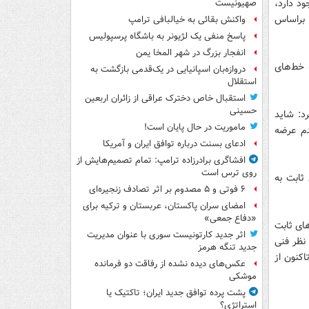
ود دارد،
صهیونیست
 نقره‌ای براساس
واکنش بقائی به خیالبافی ترامپ
پاسخ منفی یک لژیونر به باشگاه پرسپولیس
انفجار بزرگ در شهر المخا یمن
ن دارد که البته خط‌های
دروازه‌بان اسپانیایی در یک‌قدمی بازگشت به
استقلال
استقبال خاص دخترک عراقی از زائران اربعین
حسینی
د: شاید
ماموریت در حال پایان است!
دم عرضه
ادعای بسنت درباره توافق ایران و آمریکا
افشاگری برادرزاده ترامپ: تمام تصمیم‌هایش از
روی ترس است
ثابت به
۶ فوتی و ۵ مصدوم بر اثر تصادف زنجیره‌ای
امضای سران پاکستان، عربستان و ترکیه برای
«دفاع جمعی»
ای ثابت
اثر جدید کارتونیست سوری با عنوان مدیریت
 نظر فنی
جدید تنگه هرمز
اکنون از
عکس‌های دیده نشده از رفاقت دو فرمانده‌
موشکی
پشت پرده توافق جدید ایران؛ تاکتیک یا
استراتژی؟