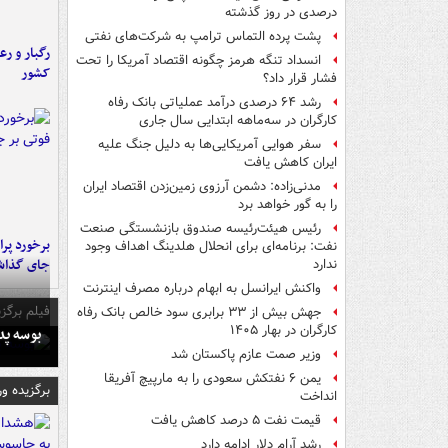
درصدی در روز گذشته
پشت پرده التماس ترامپ به شرکت‌های نفتی
رگبار و رع
انسداد تنگه هرمز چگونه اقتصاد آمریکا را تحت
کشور
فشار قرار داد؟
رشد ۶۴ درصدی درآمد عملیاتی بانک رفاه
کارگران در سه‌ماهه ابتدایی سال جاری
سفر هوایی آمریکایی‌ها به دلیل جنگ علیه
ایران کاهش یافت
مدنی‌زاده: دشمن آرزوی زمین‌زدن اقتصاد ایران
را به گور خواهد برد
رئیس هیئت‌رئیسه صندوق بازنشستگی صنعت
نفت: برنامه‌ای برای انحلال هلدینگ اهداف وجود
جای گذا
ندارد
واکنش ایرانسل به ابهام درباره مصرف اینترنت
فیلم برگزی
جهش بیش از ۳۳ برابری سود خالص بانک رفاه
کارگران در بهار ۱۴۰۵
بوسه‌ پ
وزیر صمت عازم پاکستان شد
یمن ۶ نفتکش سعودی را به مارپیچ آفریقا
برگزیده و
انداخت
قیمت نفت ۵ درصد کاهش یافت
رشد آرام دلار ادامه دارد