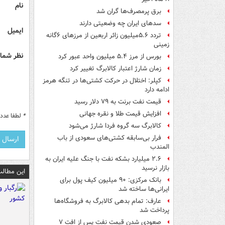
نام
برق پرمصرف‌ها گران شد
سدهای ایران چه وضعیتی دارند
ایمیل
تردد ۵.۶میلیون زائر اربعین از مرزهای ۶گانه
زمینی
نظر شما 
بورس از مرز ۵.۴ میلیون واحد عبور کرد
زمان شارژ اعتبار کالابرگ تغییر کرد
کپلر: اختلال در حرکت کشتی‌ها در تنگه هرمز
ادامه دارد
قیمت نفت برنت به ۷۹ دلار رسید
افزایش قیمت طلا و نقره جهانی
*
لطفا عدد م
کالابرگ سه گروه فردا شارژ می‌شود
فرار بی‌سابقه کشتی‌های سعودی از باب
المندب
۲.۶ میلیارد بشکه نفت با جنگ علیه ایران به
بازار نرسید
این مطالب
بانک مرکزی: ۹۰ میلیون کیف پول برای
ایرانی‌ها ساخته شد
عارف: تمام بدهی کالابرگ به فروشگاه‌ها
پرداخت شد
صعودی شدن قیمت نفت پس از افت ۷