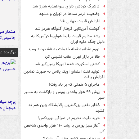
کالابرگ کودکان دارای سوءتغذیه شارژ شد
وضعیت قرمز سدها در تهران و مشهد
افزایش قیمت جهانی طلا
گوشت آمریکایی گرفتار گلوگاه هرمز شد
هشدار سرم
رشد مداوم قیمت بلیط هواپیما درآمریکا به
جاسوس تی
دلیل جنگ علیه ایران
تورم نقطه‌به‌نقطه خدمات به ۵۸ درصد رسید
برگزیده 
طلا در بازار تهران عقب نشینی کرد
کشتی اسکورت شده آمریکا زمین‌گیر شد
تولید نفت اعضای اوپک پلاس به صورت نمادین
افزایش یافت
ماجرای ۵ همتی که بر باد رفت!
پَرش ۹۹ هزار واحدی بورس و بازگشت به مسیر
سبز
پرچم سیاه
ذخایر نفتی بزرگ‌ترین پالایشگاه چین هم ته
همچنان در
کشید
خرید بلیت تحریم در صرافی نوبیتکس!
آغاز سبز بورس با رشد ۱۱۰ هزار واحدی شاخص
کل
سدهای مهم کشور چقدر آب دارند؟