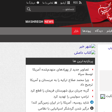
RSS
آرشیو
تماس با ما
دربارهٔ ما
MASHREGH
NEWS
یلم
دیدگاه
پیوندها
بازار
اپ
پربازدیدترین ها
تصاویر جدید از پهپادهای منهدم‌شده آمریکا
توسط سپاه
چرا محمد صلاح ترکیه را به عربستان و آمریکا
ترجیح داد
گربه جریان برق شهرستان فریمان را قطع کرد
ابت
ترامپ سوئیس را تهدید کرد
شاید روسیه، آمریکا را در ایران زمین‌گیر کند!
درگیر شدن گردشگر اسپانیایی با نظامی