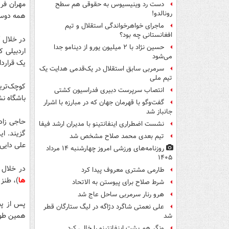
مهران فر 
دست رد وینیسیوس به حقوقی هم سطح
رونالدو!
همه دوست
ماجرای خواهرخواندگی استقلال و تیم
افغانستانی چه بود؟
حسین نژاد با ۲ میلیون یورو از دینامو جدا
اردبیلی 
می‌شود
یک قرارداد 10 ساله با او امضا کرده به گفت‌
سرمربی سابق استقلال در یک‌قدمی هدایت یک
تیم ملی
کوچک‌تری
انتصاب سرپرست دبیری فدراسیون کشتی
باشگاه نش
گفت‌وگو با قهرمان جهان که در مبارزه با اشرار
جانباز شد
حاجی زاده
نشست اضطراری اینفانتینو با مدیران ارشد فیفا
گزیند. ا
تیم بعدی محمد صلاح مشخص شد
علی دایی
روزنامه‌های ورزشی امروز چهارشنبه ۱۴ مرداد
۱۴۰۵
در خلال 
طارمی مشتری معروف پیدا کرد
ها
)، طنز
شرط صلاح برای پیوستن به الاتحاد
هرو رنار سرمربی ساحل عاج شد
علی نعمتی شاگرد دژاگه در لیگ ستارگان قطر
همین طور
شد
ونگر هم پشت اینفانتینو را خالی کرد