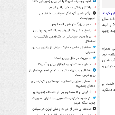
شاید روسیه، آمریکا را در ایران زمین‌گیر کند!
واکنش بقائی به خیالبافی ترامپ
درگیر شدن گردشگر اسپانیایی با نظامی
صهیونیست
نامه سال
انفجار بزرگ در شهر المخا یمن
را به شکلی متفاوت دیدند. فردوسی پور که برنامه آخرسال خود به مرور آنچه در سال 92 و البته
ند چهره
پاسخ منفی یک لژیونر به باشگاه پرسپولیس
دروازه‌بان اسپانیایی در یک‌قدمی بازگشت به
استقلال
استقبال خاص دخترک عراقی از زائران اربعین
یی همراه
حسینی
امه نود
ماموریت در حال پایان است!
«آب شدن
ادعای بسنت درباره توافق ایران و آمریکا
 دیدن و
افشاگری برادرزاده ترامپ: تمام تصمیم‌هایش از
روی ترس است
امضای سران پاکستان، عربستان و ترکیه برای
 داشت و
«دفاع جمعی»
ه عملکرد
۶ فوتی و ۵ مصدوم بر اثر تصادف زنجیره‌ای
اثر جدید کارتونیست سوری با عنوان مدیریت
جدید تنگه هرمز
صحنه ای نادر از حیات وحش ایران در سبلان