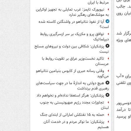
مرتبط با ایران
د. جالب
نیویورک تایمز: غرب تمایلی به تجهیز اوکراین
نیان روی
به موشک‌های رهگیر ندارد
آیا از نفوذ نتانیاهو در واشنگتن کاسته شده
است؟
گزار شد
توافق پرو و مکزیک بر سر ازسرگیری روابط
دیپلماتیک
ای ویژه
پزشکیان: شکافی بین دولت و نیروهای مسلح
نیست
تاکید نخست‌وزیر عراق بر تقویت روابط با
عربستان
وقتی رسانه عبری از کابوس بنیامین نتانیاهو
رای «آب
می‌گوید
وی تلفنی
هیچ دولتی به اندازۀ ما در جهت سیاست‌های
رهبری قدم برنداشت
پزشکیان: هرگز استعفا نداده‌ام و نخواهم داد
وسی‌پور
تجاوزات مجدد رژیم صهیونیستی به جنوب
لبنان
ا درآمد
حمله به ۱۵ نفتکش‌ اماراتی از ابتدای جنگ
و پرسید
پزشکیان: ما نوکر مردم و در خدمت آنان
هستیم