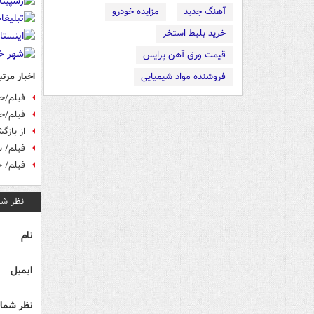
آهنگ جدید
مزایده خودرو
خرید بلیط استخر
قیمت ورق آهن پرایس
اخبار مرتب
فروشنده مواد شیمیایی
فیلم/حرکات اعجوبه 9
فیلم/ح
از بازگشت مرد م
فیلم/ س
فیلم/ ح
نظر شم
نام
ایمیل
نظر شما 