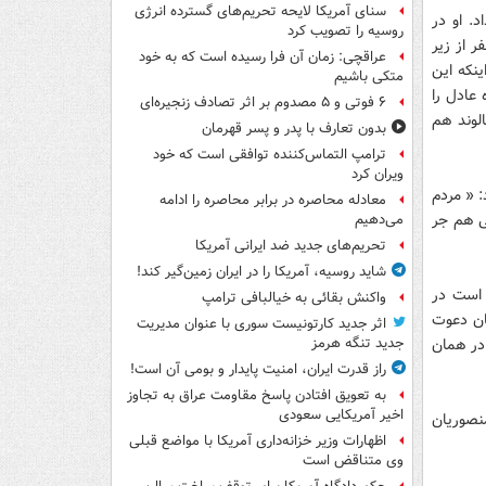
سنای آمریکا لایحه تحریم‌های گسترده انرژی
د. او در
روسیه را تصویب کرد
 از زیر
عراقچی: زمان آن فرا رسیده است که به خود
ینکه این
متکی باشیم
عادل را
۶ فوتی و ۵ مصدوم بر اثر تصادف زنجیره‌ای
لوند هم
بدون تعارف با پدر و پسر قهرمان
ترامپ التماس‌کننده توافقی است که خود
ویران کرد
: « مردم
معادله محاصره در برابر محاصره را ادامه
ی هم جر
می‌دهیم
تحریم‌های جدید ضد ایرانی آمریکا
شاید روسیه، آمریکا را در ایران زمین‌گیر کند!
ی است در
واکنش بقائی به خیالبافی ترامپ
مان دعوت
اثر جدید کارتونیست سوری با عنوان مدیریت
 در همان
جدید تنگه هرمز
راز قدرت ایران، امنیت پایدار و بومی آن است!
به تعویق افتادن پاسخ مقاومت عراق به تجاوز
اخیر آمریکایی سعودی
نصوریان
اظهارات وزیر خزانه‌داری آمریکا با مواضع قبلی
وی متناقض است