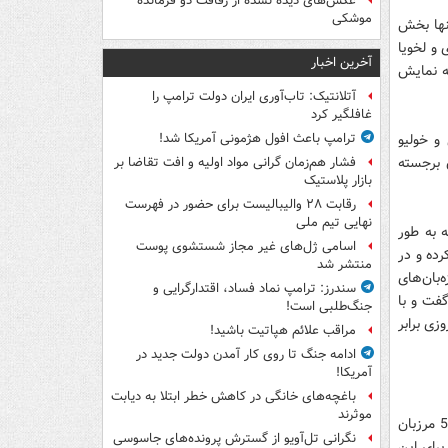
عکس‌های دیده نشده از رفاقت دو فرمانده‌
موشکی
نها بخش
 و لخویا
آخرین اخبار
ه نمایش
آتلانتیک: تاب‌آوری ایران دولت ترامپ را
غافلگیر کرد
و خولیو
ترامپ باعث افول هژمونی آمریکا شد!
 برجسته
فشار هم‌زمان گرانی مواد اولیه و افت تقاضا بر
بازار پلاستیک
رقابت ۲۸ والیبالیست برای حضور در فهرست
نهایی تیم ملی
 به طور
اسامی ژل‌های غیر مجاز شستشوی پوست
رده و در
منتشر شد
زه‌بان‌های
سندرز: ترامپ نماد فساد، اقتدارگرایی و
گفت و با
جنگ‌طلبی است!
زی برابر
مراقب علائم هپاتیت باشید!
ادامه جنگ تا روی کار آمدن دولت جدید در
آمریکا!
باغچه‌های خانگی در کاهش خطر ابتلا به دیابت
موثرند
بخش پایانی صحبت‌های عیاری و فردوسی‌پور حول محور کمپین هنرمندان در حمایت از 5 مرزبان‌
نگرانی تل‌آویو از گسترش پرونده‌های جاسوسی
رای این