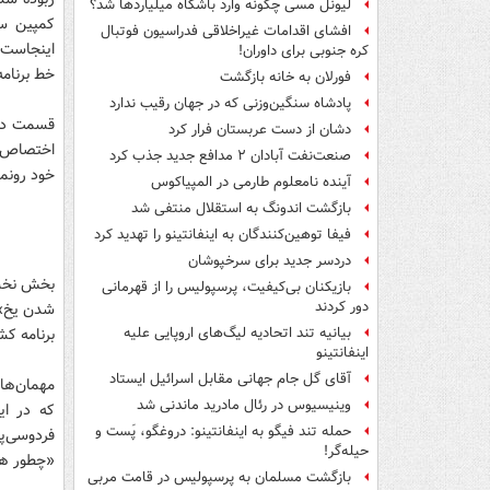
لیونل مسی چگونه وارد باشگاه میلیاردها شد؟
کمپین سخ
افشای اقدامات غیراخلاقی فدراسیون فوتبال
اینجاست ک
کره جنوبی برای داوران!
خط برنامه
فورلان به خانه بازگشت
پادشاه سنگین‌وزنی که در جهان رقیب ندارد
قسمت دوم
دشان از دست عربستان فرار کرد
اختصاص د
صنعت‌نفت آبادان ۲ مدافع جدید جذب کرد
خود رونما
آینده نامعلوم طارمی در المپیاکوس
بازگشت اندونگ به استقلال منتفی شد
فیفا توهین‌کنندگان به اینفانتینو را تهدید کرد
دردسر جدید برای سرخپوشان
بخش نخست
بازیکنان بی‌کیفیت، پرسپولیس را از قهرمانی
دور کردند
شدن یخ» آ
برنامه کش
بیانیه تند اتحادیه لیگ‌های اروپایی علیه
اینفانتینو
آقای گل جام جهانی مقابل اسرائیل ایستاد
مهمان‌ها
وینیسیوس در رئال مادرید ماندنی شد
که در ای
حمله تند فیگو به اینفانتینو: دروغگو، پَست‌ و
فردوسی‌پ
حیله‌گر!
«چطور هر
بازگشت مسلمان به پرسپولیس در قامت مربی