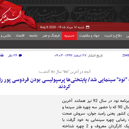
شنبه ۱۷ مرداد ۱۴۰۵ -
Aug 8 2026
ی
دفاع و امنیت
جهاد و مقاومت
حسینیه
فرهنگ و هنر
جامعه
اقتصاد
عکس و ف
294
تاریخ انتشار:
۲۷ اسفند ۱۳۹۲ - ۰۹:۰۳
۲۴ نظر
آنچه در آخرین "90" سال 92 گذشت؛
 "نود" سینمایی شد/ پایتختی‌ها پرسپولیسی بودن فردوسی پور ر
کردند
آخرین برنامه نود در سال 92 نیز همانند آخرین
برنامه سال 90 که با حضور سه چهره طنز سینما و
ون کشور یعنی رامبد جوان، سروش صحت
رضایی چهره سینمایی به خود گرفت با
حضور یک کارگردان معروف و 2 چهره شناخته