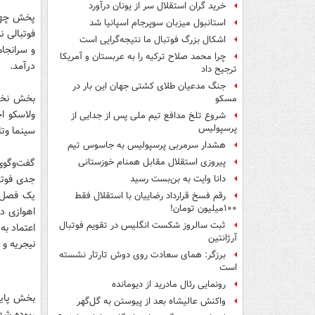
خرید گران استقلال سر از یونان درآورد
پخش چهار
استانبول میزبان سوپرجام اسپانیا شد
فوتبالی ن
اشکال بزرگ فوتبال ما نتیجه‌گرایی است
و سرانجا
چرا محمد صلاح ترکیه را به عربستان و آمریکا
درآمد.
ترجیح داد
جنگ مدعیان طلای کشتی جهان این بار در
بخش نخست
مسکو
ولاسکو ا
شروع تلخ مدافع تیم ملی پس از جدایی از
پرسپولیس
سینما وتل
هشدار سرمربی پرسپولیس به جاسوس تیم
گفت‌وگوی
پیروزی استقلال مقابل همنام خوزستانی
جدی فوتبا
دانا وایت به بن‌بست رسید
رقم فسخ قرارداد رضاییان با استقلال فقط
۱۰۰میلیون تومان!
اهوازی دا
ثبت سالروز شکست انگلیس در تقویم فوتبال
اعتماد به
آرژانتین
نیجریه و 
برزگر: همای سعادت روی دوش تارتار نشسته
است
رونمایی رئال مادرید از دیومانده
واکنش عالیشاه بعد از پیوستن به گل‌گهر
ربوده شد