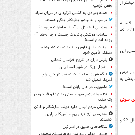
حکم دادگاه آمریکا برای توقف ساخت سالن
بیشتر از
رقص ترامپ
حمله پهپادی به کشتی ترکیه‌ای در دریای سیاه
ترامپ و نتانیاهو جنایتکار جنگی هستند!
در خلال گفت وگو با این دو بازیگر سریال پایتخت فردوسی‌پور با امیرحسین حاجی‌زاده، نابغه 9 ساله
میزبانی استقلال در آسیا به امارات می‌رسد؟
 کند که
سامانه موشکی پاتریوت چیست و چرا ذخایر آن
رو به اتمام است؟
امنیت خلیج فارس باید به دست کشورهای
سوی این
منطقه تأمین شود
بارش باران در فاروج خراسان شمالی
انفجار بزرگ در شهر المخا یمن
 را برمی
تنگه هرمز به نماد یک تحقیر تاریخی برای
دیدش به
آمریکا تبدیل شد!
ماموریت در حال پایان است!
۲۰ حمله رژیم صهیونیستی به درعا و قنیطره در
ین سوتی
یک هفته
خیزش مردم لبنان علیه دولت سازشکار و خائن
معترضان آرژانتینی پرچم آمریکا را پایین
کشیدند
پس از پخش گزارشی از چالش‌های فوتبال ایران در سال 92 و گزیده ای از برنامه‌های سال 92 و
شکاف‌های عمیق در اسرائیل!
هشدار مقام ارشد یمن به عربستان سعودی