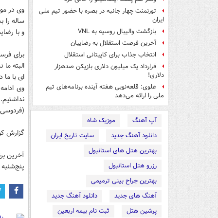
تورنمنت چهار جانبه در بصره با حضور تیم ملی
ایران
و با رضای
بازگشت والیبال روسیه به VNL
آخرین فرصت استقلال به رضاییان
برای فرست
انتخاب جذاب برای کاپیتانی استقلال
البته ما 
قرارداد یک میلیون دلاری بازیکن صدهزار
دلاری!
ای با ما 
علوی: قلعه‌نویی هفته آینده برنامه‌های تیم
ملی را ارائه می‌دهد
نداشتیم.
(فردوسی 
آپ آهنگ
موزیک شاه
گزارش کو
دانلود آهنگ جدید
سایت تاریخ ایران
بهترین هتل های استانبول
رزرو هتل استانبول
پنج‌شنبه 14 فروردین ماه 93 روی آنتن خواهد رفت.
بهترین جراح بینی ترمیمی
آهنگ های جدید
دانلود آهنگ جدید
پرشین هتل
ثبت نام بیمه اربعین