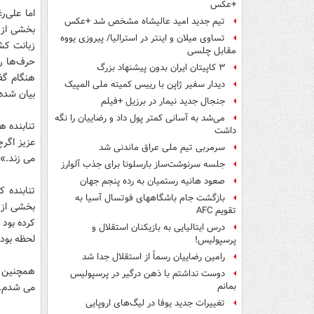
+عکس
اما علی‌ر
تیم جدید امید عالیشاه مشخص شد +عکس
بخشی از 
تساوی میلان و اینتر در استرالیا/ پیروزی یووه
زبانت کشی
مقابل چلسی
حرف‌ها ر
۳ کاپیتان ایران بدون پیشنهاد بزرگ
هنگام گف
دیدار سفیر ژاپن با رییس کمیته ملی المپیک
بیان شده 
جنجال جدید نیمار در برزیل +فیلم
می‌شد به آسانی کمتر پول داد و رضاییان را نگه
تنابنده ه
داشت
عزیز اگر
سرمربی تیم ملی عراق ماندنی شد
می زند.»
جلسه سرنوشت‌ساز بارسلونا برای جذب آلوارز
صعود هانیه رستمیان به رده پنجم جهان
تنابنده ک
بازگشت جام باشگاههای فوتسال آسیا به
بخشی از گ
تقویم AFC
کرده بود 
درس ایتالیایی‌ به بازیکنان استقلال و
لحظه بود 
پرسپولیس!
رامین رضاییان رسماً از استقلال جدا شد
همچنین ت
دوست نداشتم با ذهن درگیر در پرسپولیس
می شدم. و
بمانم
تغییرات جدید یوفا در لیگ‌های اروپایی