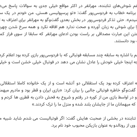
غم شوخی‌های تنابنده، مهرانفر در اکثر مواقع خیلی جدی به سوالات پاسخ می‌دا
برنامه خطاب به فردوسی‌پور گفت: «تو پرسپولیسی هستی. من خودم در یک سفر
دم». حتی تذکر فردوسی‌پور در بخش بعدی گفت‌وگو به مهرانفر برای اعتراف به ا
ا برای شوخی به زبان‌ آورده و صحت ندارد هم افاقه نکرد و همه سرخ شدن چهره 
تن این عبارت مصداقی بر راست بودن ادعای مهرانفر که سابقا از سوی فراز کما
بود دانستند.
م با اشاره به سابقه چند مسابقه فوتبالی که با فردوسی‌پور بازی کرده بود اعلام کرد
چه اینجا خیلی خودش را عادل نشان می دهد در فوتبال خیلی خشن است و خیل
ه اعتراف کرده بود یک استقلالی دو آتشه است و از یک خانواده کاملا استقلال
فت‌وگو خاطره فوتبالی جالبی را بیان کرد: «بازی ایران و قطر بود و مادرم میه
و در اواسط بازی من از کوره در رفتم و شروع به فحش دادن به قطری ها کردم و
که میهمانان ما از جایشان بلند شده و منزل ما را ترک کردند.»
نابنده در بخشی از صحبت هایش گفت: اگر فوتبالیست می شدم شاید شبیه م
ی از رونالدو به عنوان بازیکن محبوب خود نام برد.