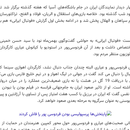
 دیدار نمایندگان ایران در جام باشگاه‌های آسیا که هفته گذشته برگزار شد ت
ود شب گذشته بود. خلاصه بازی‌های استقلال و الریان، فولاد و الفتح، تراکتورسازی
م سپاهان و الهلال پخش شد و در ادامه بخش اول گزارش «فوتبال ایرانی» هم ب
 «فوتبال ایرانی» به حواشی گفت‌وگوی بهمن‌ماه نود با سید حسن خمینی 
ختصاص داشت و بعد از آن فردوسی‌پور در استودیو با کیانوش عیاری کارگردان
وزیون منتظر مردم بود.
 فردوسی‌پور و عیاری البته چندان جذاب دنبال نشد، کارگردان اهوازی سینما که
ل را دنبال می کند گفت در جوانی در لیگ اهواز و در تیم خلیج فارس بازی می‌ک
یک فصل با دریافت 19 گل در هشت یا نه بازی ضعیف‌ترین عملکرد را در میان دروا
شته است. او از تاثیر صعود ایران به جام‌جهانی فرانسه در فیلم بودن یا نبودن 
 نفس گفت که ایران در برزیل با کسب هفت امتیاز پس از تساوی با آرژانتین و پیرو
بوسنی به عنوان سرگروه به مرحله بعدی صعود خواهد کرد.
ه گذشت و رضا کیانیان هم پشت خط برنامه آمد و از کمبود هفتصد هزار امضا ب