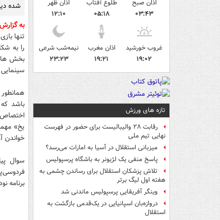
اذان صبح
طلوع آفتاب
اذان ظهر
شده دیگ
۱۲:۱۰
۰۵:۱۸
۰۳:۴۳
به گزارش
تنها بازی
غروب خورشید
اذان مغرب
نیمه‌شب شرعی
بخش هایی
۲۳:۲۳
۱۹:۲۱
۱۹:۰۲
سینمایی 
همانطور ک
باشد که 
تازه های ورزش
اختصاص د
یخ» مهما
رقابت ۲۸ والیبالیست برای حضور در فهرست
نهایی تیم ملی
خواندن آ
میزبانی استقلال در آسیا به امارات می‌رسد؟
پاسخ منفی یک لژیونر به باشگاه پرسپولیس
سوال پیا
فردوسی‌پو
تلاش پزشکان استقلال برای رساندن چشمی به
هفته اول لیگ برتر
برنامه نود در سال 1392 اعلام کنند که 6
وینگر آفریقایی پرسپولیس ماندنی شد
دروازه‌بان اسپانیایی در یک‌قدمی بازگشت به
استقلال