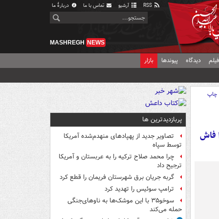
RSS
آرشیو
تماس با ما
دربارهٔ ما
MASHREGH
NEWS
یلم
دیدگاه
پیوندها
بازار
چاپ
پربازدیدترین ها
ا فاش
تصاویر جدید از پهپادهای منهدم‌شده آمریکا
توسط سپاه
چرا محمد صلاح ترکیه را به عربستان و آمریکا
ترجیح داد
گربه جریان برق شهرستان فریمان را قطع کرد
ترامپ سوئیس را تهدید کرد
سوخو۳۵ با این موشک‌ها به ناوهای‌جنگی
حمله می‌کند