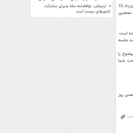
وی در مورد قرارداد امیرحسین حاجی زاده گفت: برای بستن قرارداد دو بار به اردبیل رفتیم، قرارداد 10
اردوغان: توافقنامه مکه پذیرای مشارکت
کشورهای دوست است
 7 سال دیگر را بصورت محضری
یده است.
 شد جلسه
این موضوع را
احت شما
ید و برنامه بعدی روز